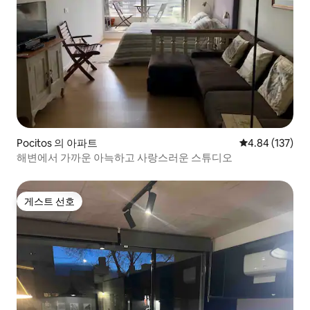
Pocitos 의 아파트
평점 4.84점(5점
4.84 (137)
해변에서 가까운 아늑하고 사랑스러운 스튜디오
게스트 선호
게스트 선호