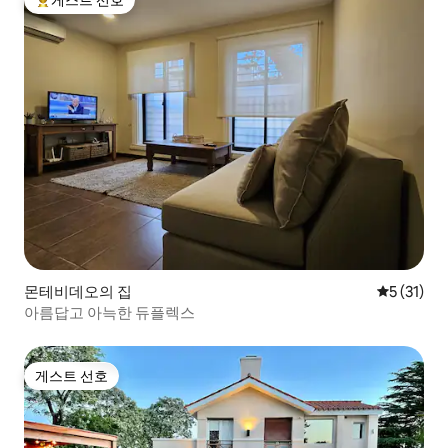
게스트 선호
상위 게스트 선호
몬테비데오의 집
평점 5점(5
5 (31)
아름답고 아늑한 듀플렉스
게스트 선호
게스트 선호