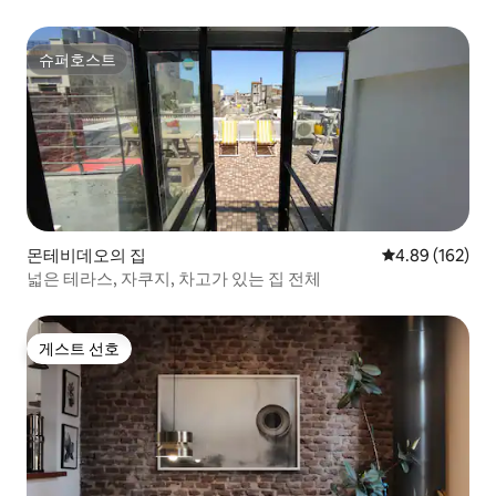
슈퍼호스트
슈퍼호스트
몬테비데오의 집
평점 4.89점(5점
4.89 (162)
넓은 테라스, 자쿠지, 차고가 있는 집 전체
게스트 선호
게스트 선호