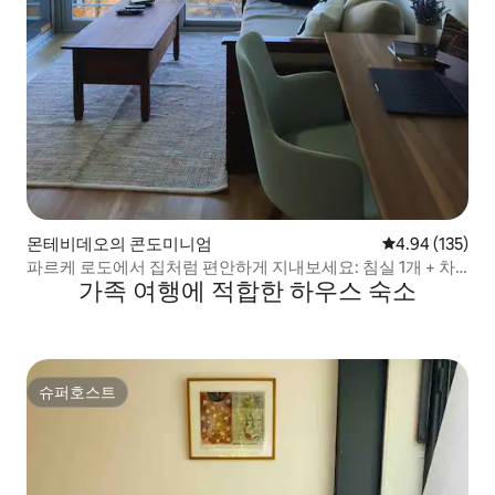
몬테비데오의 콘도미니엄
평점 4.94점(5점
4.94 (135)
파르케 로도에서 집처럼 편안하게 지내보세요: 침실 1개 + 차
가족 여행에 적합한 하우스 숙소
고
슈퍼호스트
슈퍼호스트