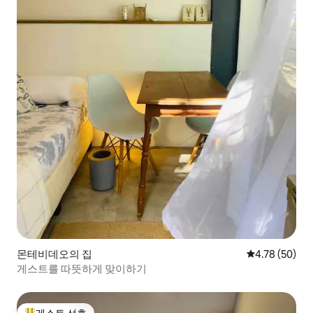
몬테비데오의 집
평점 4.78점(5
4.78 (50)
게스트를 따뜻하게 맞이하기