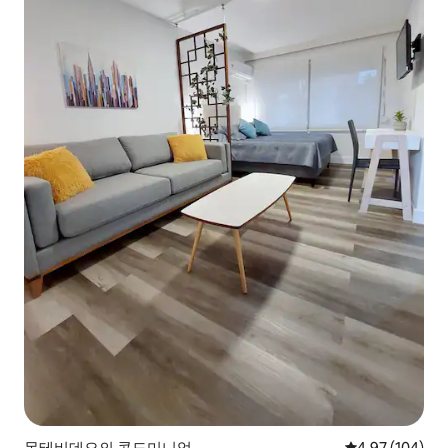
몬테비데오의 콘도미니엄
평점 4.97점(5점
4.97 (104)