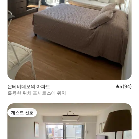
몬테비데오의 아파트
평점 5점(5
5 (94)
훌륭한 위치 포시토스에 위치
게스트 선호
게스트 선호