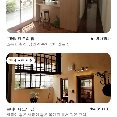
몬테비데오의 집
평점 4.92점(5점
4.92 (192)
조용한 환경, 정원과 주차장이 있는 집
게스트 선호
상위 게스트 선호
몬테비데오의 집
평점 4.89점(5점
4.89 (138)
채광이 좋은 채광이 좋은 복원된 유서 깊은 주택