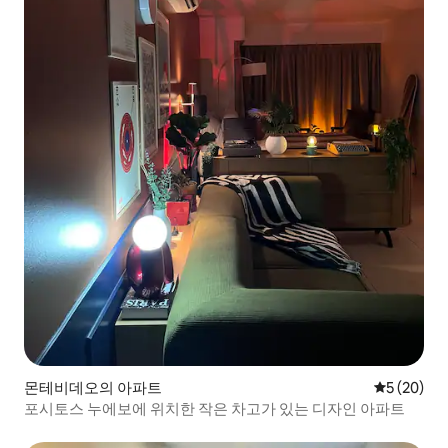
몬테비데오의 아파트
평점 5점(5
5 (20)
포시토스 누에보에 위치한 작은 차고가 있는 디자인 아파트