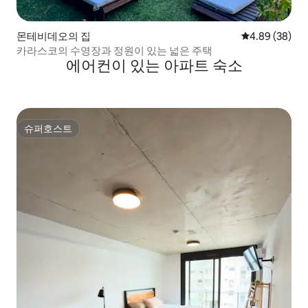
몬테비데오의 집
평점 4.89점(5
4.89 (38)
카라스코의 수영장과 정원이 있는 넓은 주택
에어컨이 있는 아파트 숙소
슈퍼호스트
슈퍼호스트