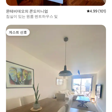
몬테비데오의 콘도미니엄
평점 4.99점(5
4.99 (101)
침실이 있는 원룸 펜트하우스 및
게스트 선호
게스트 선호