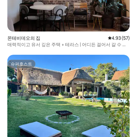
몬테비데오의 집
평점 4.93점(5
4.93 (57)
매력적이고 유서 깊은 주택 + 테라스 | 어디든 걸어서 갈 수 있
습니다
슈퍼호스트
슈퍼호스트