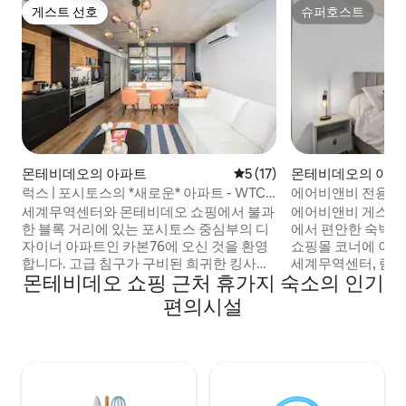
게스트 선호
슈퍼호스트
게스트 선호
슈퍼호스트
몬테비데오의 아파트
평점 5점(5점 만점), 후기 17
5 (17)
몬테비데오의 아파
럭스 | 포시토스의 *새로운* 아파트 - WTC
에어비앤비 전용 건물
존
파트
세계무역센터와 몬테비데오 쇼핑에서 불과
에어비앤비 게스트
한 블록 거리에 있는 포시토스 중심부의 디
에서 편안한 숙박을 즐기세
자이너 아파트인 카본76에 오신 것을 환영
쇼핑몰 코너에 이상
합니다. 고급 침구가 구비된 희귀한 킹사이
세계무역센터, 람블
몬테비데오 쇼핑 근처 휴가지 숙소의 인기
즈 침대, 현대적인 욕실, 전용 업무 공간 2곳
수 서비스에서 단 
을 즐겨보세요. 편안한 소파에서 휴식을 취
아파트에는 호텔 수
편의시설
하거나, 시설이 완비된 주방에서 요리를 하
된 주방, 초고속 와이
거나, 전용 파티오에서 휴식을 취하세요. 초
컨, 휴식을 취하고 
고속 와이파이, 55인치 스마트 TV, 헬스장,
전용 테라스가 있습니다. 출장 또
공동 작업 공간이 모두 포함되어 있습니다.
행 중이지만 집처럼
스타일, 편안함, 편리함이 완벽하게 조화를
요한 모든 것을 갖
이루고 있습니다.