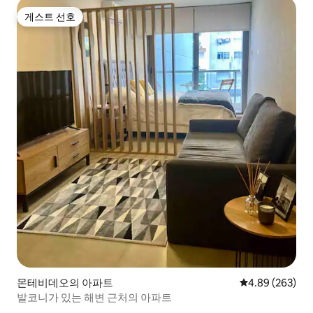
게스트 선호
게스트 선호
몬테비데오의 아파트
평점 4.89점(5점
4.89 (263)
발코니가 있는 해변 근처의 아파트