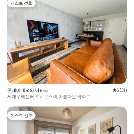
게스트 선호
게스트 선호
몬테비데오의 아파트
평점 5점(5
5 (31)
세계무역센터 포시토스의 아름다운 아파트
게스트 선호
게스트 선호