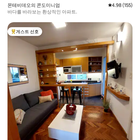
몬테비데오의 콘도미니엄
평점 4.98점(5점
4.98 (155)
바다를 바라보는 환상적인 아파트.
게스트 선호
상위 게스트 선호