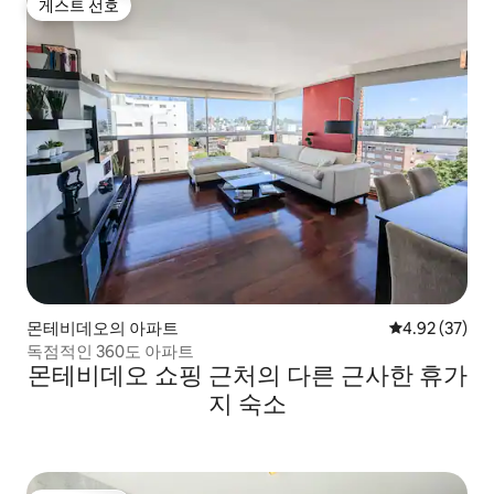
게스트 선호
게스트 선호
몬테비데오의 아파트
평점 4.92점(5
4.92 (37)
독점적인 360도 아파트
몬테비데오 쇼핑 근처의 다른 근사한 휴가
지 숙소