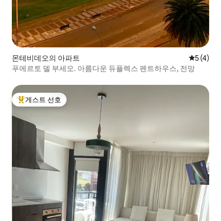
몬테비데오의 아파트
평점 5점(
5 (4)
푸에르토 델 부세오. 아름다운 듀플렉스 펜트하우스, 전망
게스트 선호
상위 게스트 선호