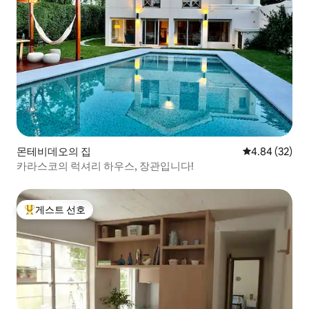
몬테비데오의 집
평점 4.84점(5
4.84 (32)
카라스코의 럭셔리 하우스, 장관입니다!
게스트 선호
상위 게스트 선호