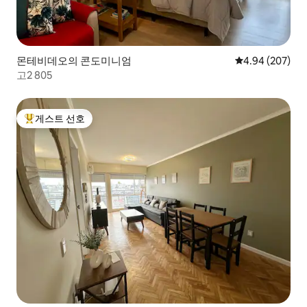
몬테비데오의 콘도미니엄
평점 4.94점(5점
4.94 (207)
고2 805
게스트 선호
상위 게스트 선호