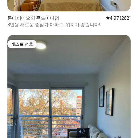
몬테비데오의 콘도미니엄
평점 4.97점(5점
4.97 (262)
3인용 새로운 중심가 아파트, 위치가 좋습니다!
게스트 선호
게스트 선호