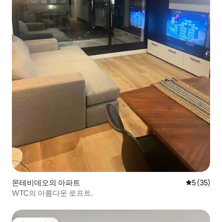
몬테비데오의 아파트
평점 5점(5
5 (35)
WTC의 아름다운 로프트.