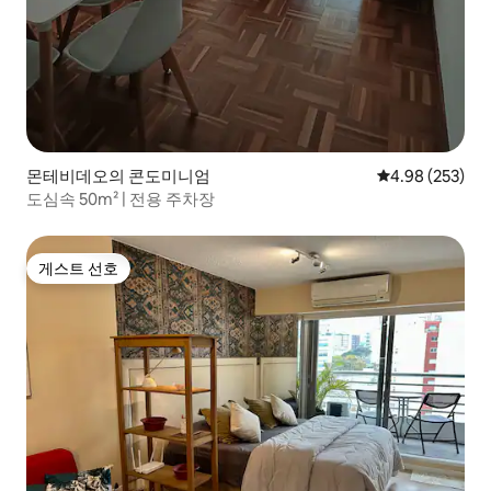
몬테비데오의 콘도미니엄
평점 4.98점(5점
4.98 (253)
도심속 50m² | 전용 주차장
게스트 선호
게스트 선호