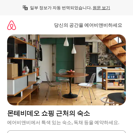
콘
일부 정보가 자동 번역되었습니다. 
원문 보기
텐
츠
로
당신의 공간을 에어비앤비하세요
바
로
가
기
몬테비데오 쇼핑 근처의 숙소
에어비앤비에서 특색 있는 숙소, 독채 등을 예약하세요.