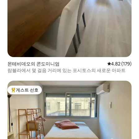
몬테비데오의 콘도미니엄
평점 4.82점(5점
4.82 (179)
람블라에서 몇 걸음 거리에 있는 포시토스의 새로운 아파트
게스트 선호
상위 게스트 선호