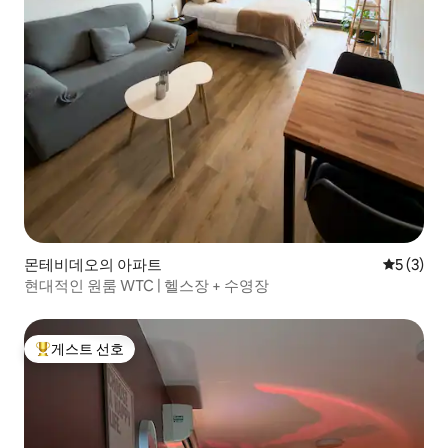
몬테비데오의 아파트
평점 5점(
5 (3)
현대적인 원룸 WTC | 헬스장 + 수영장
게스트 선호
상위 게스트 선호