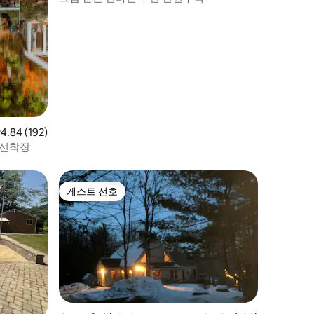
점 4.84점(5점 만점), 후기 192개
4.84 (192)
, 선착장
게스트 선호
게스트 선호