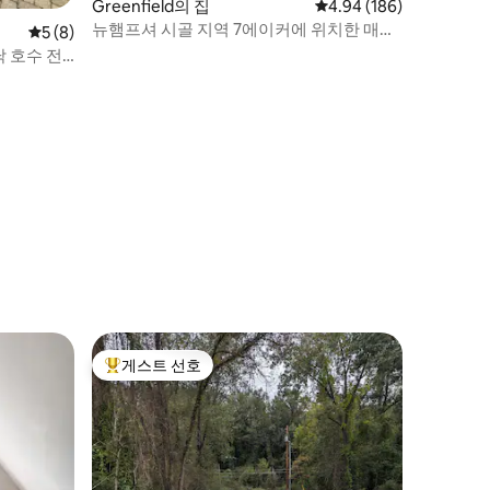
Greenfield의 집
평점 4.94점(5점 만점), 
4.94 (186)
뉴햄프셔 시골 지역 7에이커에 위치한 매력
평점 5점(5점 만점), 후기 8개
5 (8)
적인 주택
 호수 전
게스트 선호
상위 게스트 선호