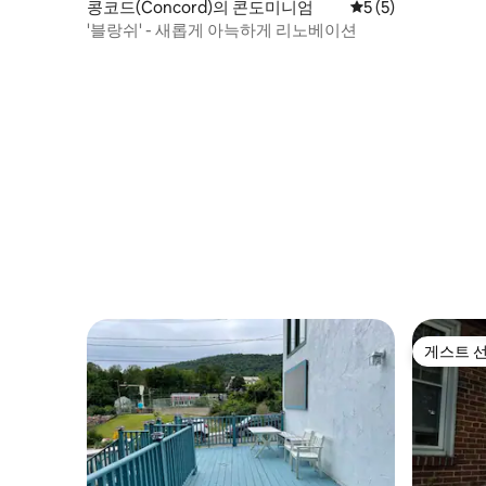
콩코드(Concord)의 콘도미니엄
평점 5점(5점 만점)
5 (5)
'블랑쉬' - 새롭게 아늑하게 리노베이션
게스트 
게스트 