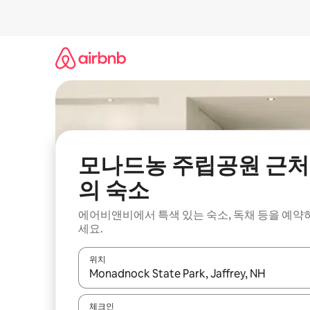
콘
텐
츠
로
바
로
가
기
모나드농 주립공원 근처
의 숙소
에어비앤비에서 특색 있는 숙소, 독채 등을 예약
세요.
위치
결과가 나오면 위·아래 화살표 키를 사용하거나 터치
체크인