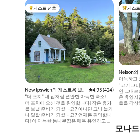
게스트 선호
게스트
상위 게스트 선호
상위 게
Nelson의
아늑하고 
휴양지
"코기 코티
New Ipswich의 게스트용 별
평점 4.95점(5점 만점), 
4.95 (424)
연 그대로
채
"더 포치" 내 집처럼 편안한 아늑한 숙소!
운 휴양지
더 포치에 오신 것을 환영합니다! 작은 휴가
출을 감상
를 보낼 준비가 되셨나요? 아니면 그냥 놀거
상하세요. 
나 일할 준비가 되셨나요? 언제든 환영합니
또는 휴식
다! 이 아늑한 통나무집은 매우 유연하고 사
서 호수에
모나드
용자 친화적입니다! 일행만 이용할 수 있는
전거로 이용
프라이빗한 숙소입니다! 모든 것을 제공하
지역에는 
는 아래층은 1인 또는 2인 숙박을 위한 공간
드녹은 불과