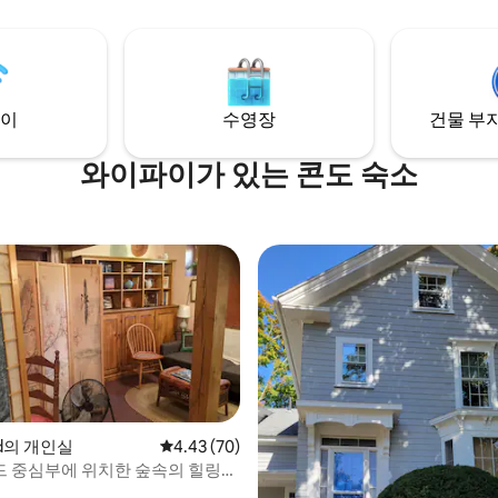
험과 휴식이 완벽하게 조화를 이
기본적인 편의시설을 제공하며,
니다.
 상점과 레스토랑이 15분 거리에
이
수영장
건물 부지
와이파이가 있는 콘도 숙소
eld의 개인실
평점 4.43점(5점 만점), 후기 70개
4.43 (70)
 중심부에 위치한 숲속의 힐링