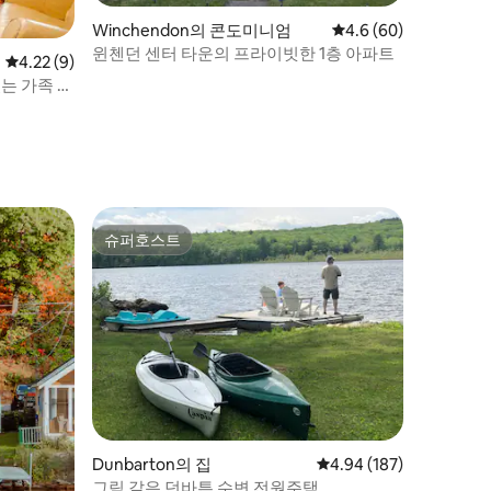
Winchendon의 콘도미니엄
평점 4.6점(5점 만점),
4.6 (60)
윈첸던 센터 타운의 프라이빗한 1층 아파트
평점 4.22점(5점 만점), 후기 9개
4.22 (9)
는 가족 숙
슈퍼호스트
슈퍼호스트
Dunbarton의 집
평점 4.94점(5점 만점), 
4.94 (187)
그림 같은 던바튼 수변 전원주택