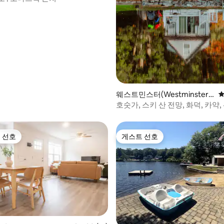
웨스트민스터(Westminster)
평
의 집
호숫가, 스키 산 전망, 화덕, 카약
 선호
게스트 선호
스트 선호
게스트 선호