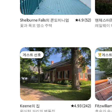
Shelburne Falls의 콘도미니엄
평점 4.9점(5점 만점),
4.9 (52)
맨체스터(M
미니엄
꽃과 폭포 명소 주택
레일웨이 
게스트 선호
게스트
게스트 선호
상위 게
Keene의 집
평점 4.93점(5점 만점), 
4.93 (242)
Fitzwilli
워싱턴 거리의 벽돌집
호숫가 숙소