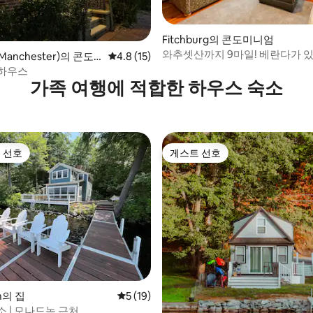
Fitchburg의 콘도미니엄
와추셋산까지 9마일! 베란다가 있
 후기 52개
anchester)의 콘도
평점 4.8점(5점 만점), 후기 15개
4.8 (15)
소
하우스
가족 여행에 적합한 하우스 숙소
 선호
게스트 선호
스트 선호
게스트 선호
후기 242개
am의 집
평점 5점(5점 만점), 후기 19개
5 (19)
 | 모나드녹 근처