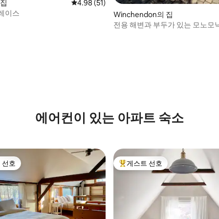
 집
평점 4.98점(5점 만점), 후기 51개
4.98 (51)
레이스
Winchendon의 집
전용 해변과 부두가 있는 모노모낙
원주택
후기 204개
에어컨이 있는 아파트 숙소
 선호
게스트 선호
스트 선호
상위 게스트 선호