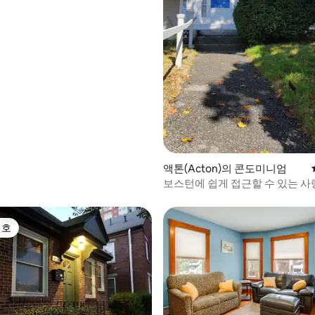
, 후기 5개
액톤(Acton)의 콘도미니엄
보스턴에 쉽게 접근할 수 있는 
침실 2개의 아파트
선호
선호