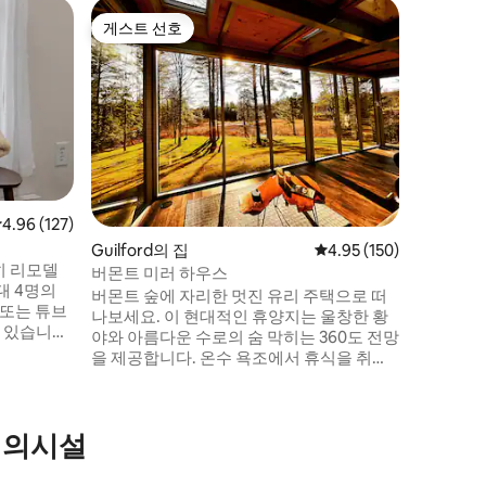
Peterb
게스트 선호
게스트
게스트 선호
상위 게
폭포가 있
안한 곳
뉴햄프셔
에 빠져보
11피트의
은 공간은
제공합니다
나 데크에
요. 번화
로움을 누
점 4.96점(5점 만점), 후기 127개
4.96 (127)
니다. 휴
Guilford의 집
평점 4.95점(5점 만점), 
4.95 (150)
에 오신 
히 리모델
용 원격 
버몬트 미러 하우스
대 4명의
의 사무실
버몬트 숲에 자리한 멋진 유리 주택으로 떠
 또는 튜브
나보세요. 이 현대적인 휴양지는 울창한 황
수 있습니다.
야와 아름다운 수로의 숨 막히는 360도 전망
크에서 바
을 제공합니다. 온수 욕조에서 휴식을 취하
는 벽난로
거나, 아늑한 벽난로 옆에서 몸을 풀거나, 사
시간을 보
우나에서 활력을 되찾으세요. 바닥에서 천
어 평화로
장까지 이어지는 창문은 자연을 실내로! 로
 이상적입
편의시설
맨틱한 휴가, 소규모 가족 또는 광섬유 와이
마무리하기
파이를 이용해 일하지 않고 일하기에 안성
은신처는 모
맞춤입니다. 이 독특한 은신처에서 사계절