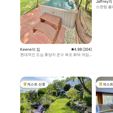
Jaffrey의
스콴텀 플
Keene의 집
평점 4.98점(5점 만점), 
4.98 (204)
현대적인 도심 휴양지 온수 욕조 화덕 게임
12명
게스트 선호
게스트
상위 게스트 선호
상위 게