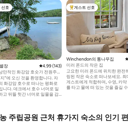
 선호
게스트 선호
스트 선호
상위 게스트 선호
Winchendon의 통나무집
평
미러 폰드의 작은 집
 별장
평점 4.99점(5점 만점), 후기 143개
4.99 (143)
고요한 미러 폰드에 위치한 완전
낭만적인 화강암 호숫가 전원주택
링된 작은 숙소로 떠나보세요. 최
지"에 오신 것을 환영합니다. 자
게스트에게 적합하며, 수영, 카약
후기 424개
의 화강암 호수로 떠나는 평화로
를 타고 물에 떠 있는 것을 즐길 
입니다. 데크에서 호수 너머로 일
화덕 옆에서 휴식을 취하거나, 데
하고 뒤뜰 헛간 너머로 일몰을 감
베큐를 즐기거나, 더 시원한 날에
그 사이에 선착장, 낚시, 하이킹
옆에서 보드게임을 하며 아늑한 
을 즐길 수 있는 전용 모래 해변에
내보세요. 훌륭한 와이파이가 있
서 하루를 보내세요. 도보 또는 자
운 근무 휴양을 위한 공간으로도
농 주립공원 근처 휴가지 숙소의 인기 
할 수 있는 3마일 호수 도로. 이
니다. 휴식을 취하거나 업무를 
많은 하이킹 트레일이 있고 모나
위해 이곳에 오셨든, 이 고요한 
 30분 거리에 있습니다. 작은 편