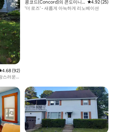
콩코드(Concord)의 콘도미니
평점 4.92점(5점 만점),
4.92 (25)
엄
'더 로즈' - 새롭게 아늑하게 리노베이션
평점 4.68점(5점 만점), 후기 92개
4.68 (92)
사랑스러운