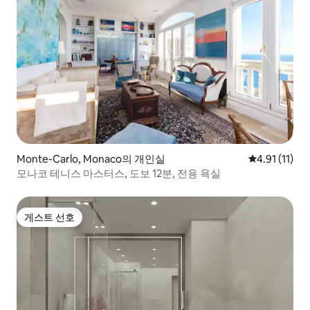
Monte-Carlo, Monaco의 개인실
평점 4.91점(
4.91 (11)
모나코 테니스 마스터스, 도보 12분, 전용 욕실
게스트 선호
게스트 선호