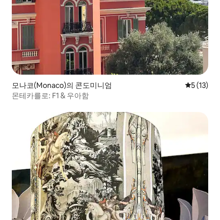
모나코(Monaco)의 콘도미니엄
평점 5점(5
5 (13)
몬테카를로: F1 & 우아함