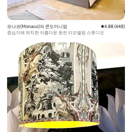
모나코(Monaco)의 콘도미니엄
평점 4.88점(5점
4.88 (448)
중심지에 위치한 아름다운 완전 리모델링 스튜디오