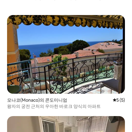
모나코(Monaco)의 콘도미니엄
평점 5점(
5 (5)
왕자의 궁전 근처의 우아한 바로크 양식의 아파트