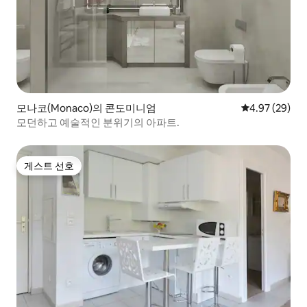
모나코(Monaco)의 콘도미니엄
평점 4.97점(5
4.97 (29)
모던하고 예술적인 분위기의 아파트.
게스트 선호
게스트 선호