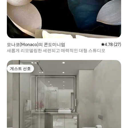
모나코(Monaco)의 콘도미니엄
평점 4.78점(5
4.78 (27)
새롭게 리모델링한 세련되고 매력적인 대형 스튜디오
게스트 선호
게스트 선호