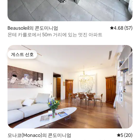
Beausoleil의 콘도미니엄
평점 4.68점(5
4.68 (57)
몬테 카를로에서 50m 거리에 있는 멋진 아파트
게스트 선호
게스트 선호
모나코(Monaco)의 콘도미니엄
평점 5점(5
5 (20)