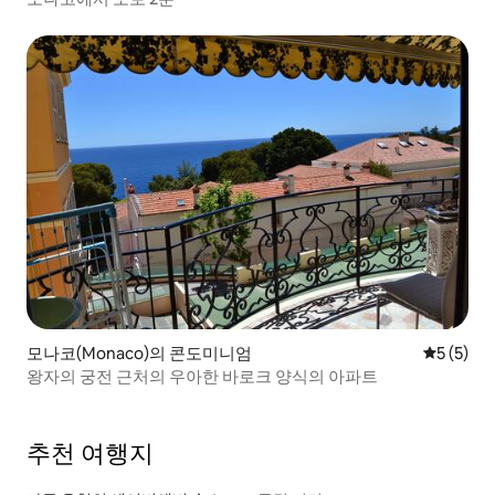
모나코(Monaco)의 콘도미니엄
평점 5점(
5 (5)
왕자의 궁전 근처의 우아한 바로크 양식의 아파트
추천 여행지