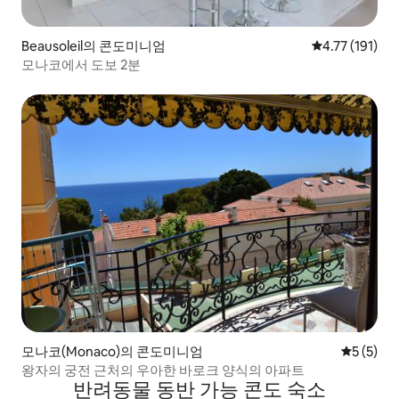
Beausoleil의 콘도미니엄
평점 4.77점(5
4.77 (191)
모나코에서 도보 2분
모나코(Monaco)의 콘도미니엄
평점 5점(
5 (5)
왕자의 궁전 근처의 우아한 바로크 양식의 아파트
반려동물 동반 가능 콘도 숙소