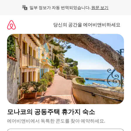
콘
일부 정보가 자동 번역되었습니다. 
원문 보기
텐
츠
로
당신의 공간을 에어비앤비하세요
바
로
가
기
모나코의 공동주택 휴가지 숙소
에어비앤비에서 독특한 콘도를 찾아 예약하세요.