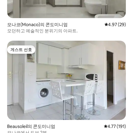
모나코(Monaco)의 콘도미니엄
평점 4.97점(5
4.97 (29)
모던하고 예술적인 분위기의 아파트.
게스트 선호
게스트 선호
Beausoleil의 콘도미니엄
평점 4.77점(5
4.77 (191)
모나코에서 도보 2분