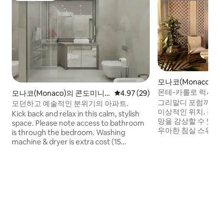
모나코(Monaco)
몬테-카를로 럭셔리
모나코(Monaco)의 콘도미니
평점 4.97점(5점 만점), 후기 29
4.97 (29)
까지 2분
그리말디 포럼까지 
엄
모던하고 예술적인 분위기의 아파트.
이상적인 위치. 공
Kick back and relax in this calm, stylish
망을 감상할 수 있
space. Please note access to bathroom
우아한 침실 스위트
is through the bedroom. Washing
며 전용 욕실이 완비되
machine & dryer is extra cost (15
주방/박사의 아름
euros/load). Air conditioning instruction:
실 수 있습니다. M
make sure it’s on mode COOL or DRY. If
위치해 있습니다 (
you feel is not cooling enough it’s
습니다!). 도보로 2
probably set, by mistake, on heat. If
주변 마을, 해변, 레
early check-in or late check out is
디한 바, 유료 주차장
available cost is 20euros/hour.
슈퍼마켓, 조깅 트
지 도보로 6분 거리