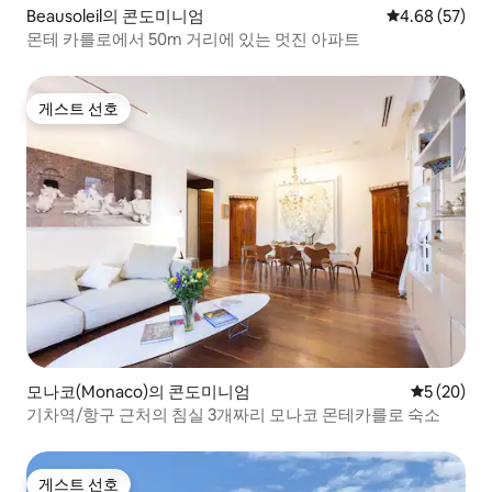
Beausoleil의 콘도미니엄
평점 4.68점(5
4.68 (57)
몬테 카를로에서 50m 거리에 있는 멋진 아파트
게스트 선호
게스트 선호
모나코(Monaco)의 콘도미니엄
평점 5점(5
5 (20)
기차역/항구 근처의 침실 3개짜리 모나코 몬테카를로 숙소
게스트 선호