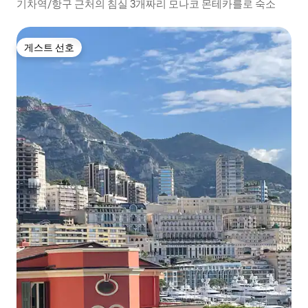
기차역/항구 근처의 침실 3개짜리 모나코 몬테카를로 숙소
게스트 선호
게스트 선호