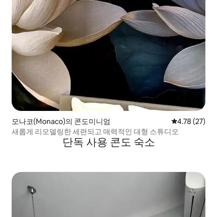
모나코(Monaco)의 콘도미니엄
평점 4.78점(5
4.78 (27)
새롭게 리모델링한 세련되고 매력적인 대형 스튜디오
단독 사용 콘도 숙소