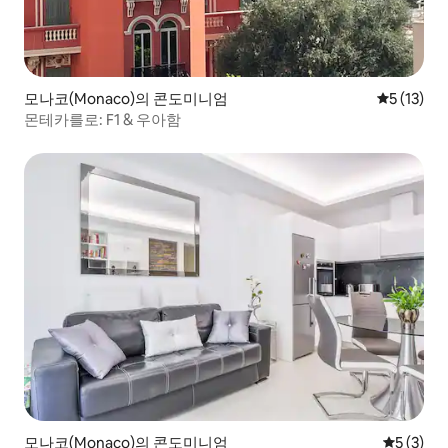
모나코(Monaco)의 콘도미니엄
평점 5점(5
5 (13)
몬테카를로: F1 & 우아함
모나코(Monaco)의 콘도미니엄
평점 5점(
5 (3)