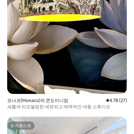
모나코(Monaco)의 콘도미니엄
평점 4.78점(5
4.78 (27)
새롭게 리모델링한 세련되고 매력적인 대형 스튜디오
슈퍼호스트
슈퍼호스트