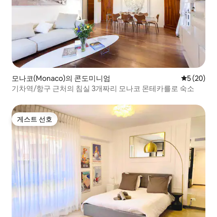
모나코(Monaco)의 콘도미니엄
평점 5점(5
5 (20)
기차역/항구 근처의 침실 3개짜리 모나코 몬테카를로 숙소
게스트 선호
게스트 선호