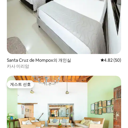
Santa Cruz de Mompox의 개인실
평점 4.82점(5
4.82 (50)
카사 미리암
게스트 선호
게스트 선호