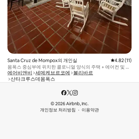
Santa Cruz de Mompox의 개인실
평점 4.82점(
4.82 (11)
몸폭스 중심부에 위치한 콜로니얼 양식의 주택 + 에어컨 및 와
에어비앤비
세메케브르코에
볼리바르
이파이
산타크루스데몸폭스
© 2026 Airbnb, Inc.
개인정보 처리방침
이용약관