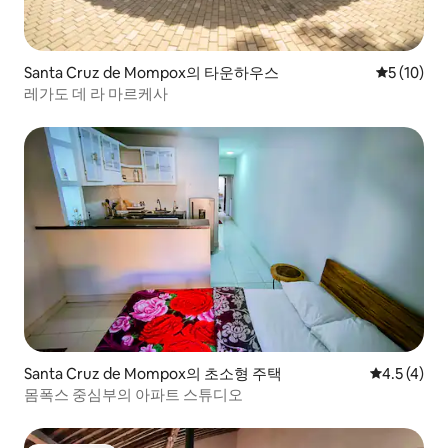
Santa Cruz de Mompox의 타운하우스
평점 5점(5
5 (10)
레가도 데 라 마르케사
Santa Cruz de Mompox의 초소형 주택
평점 4.5점(
4.5 (4)
몸폭스 중심부의 아파트 스튜디오