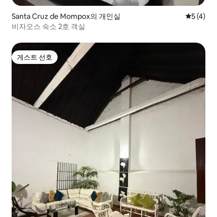
Santa Cruz de Mompox의 개인실
평점 5점(
5 (4)
비자오스 숙소 2호 객실
게스트 선호
게스트 선호