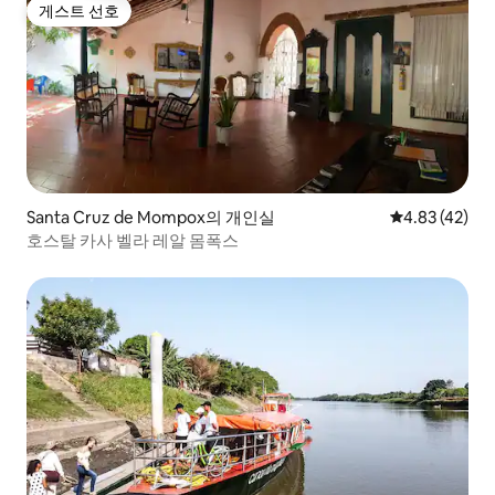
게스트 선호
게스트 선호
Santa Cruz de Mompox의 개인실
평점 4.83점(5
4.83 (42)
호스탈 카사 벨라 레알 몸폭스