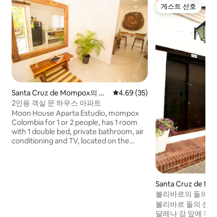
게스트 선호
게스트 선호
Santa Cruz de Mompox의 아
평점 4.69점(5점 만점), 후기 35
4.69 (35)
파트
2인용 객실 문 하우스 아파트
Moon House Aparta Estudio, mompox
Colombia for 1 or 2 people, has 1 room
with 1 double bed, private bathroom, air
conditioning and TV, located on the
second floor with independent entrance
by stairs. 거실, 바, 조리 도구가 구비된 주
방, 그릇, 냉장고, 와이파이 등의 공간을 활
용할 수 있으며, 주상복합 단지에 위치해 있
Santa Cruz de 
어 문제 없이 차량을 집 밖에 둘 수 있습니
파트
볼리바르의 돌의 집 
다. RNT 127511.
볼리바르 돌의 상징
달레나 강 앞에 위