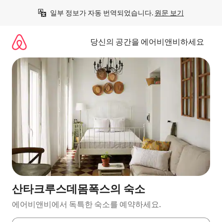
콘
일부 정보가 자동 번역되었습니다. 
원문 보기
텐
츠
로
당신의 공간을 에어비앤비하세요
바
로
가
기
산타크루스데몸폭스의 숙소
에어비앤비에서 독특한 숙소를 예약하세요.