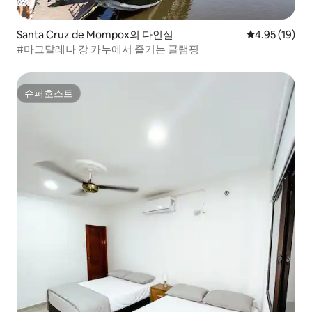
Santa Cruz de Mompox의 다인실
평점 4.95점(5
4.95 (19)
#마그달레나 강 카누에서 즐기는 글램핑
슈퍼호스트
슈퍼호스트