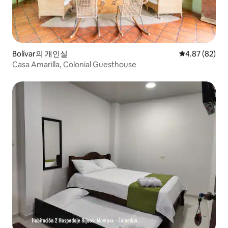
Bolívar의 개인실
평점 4.87점(5
4.87 (82)
Casa Amarilla, Colonial Guesthouse