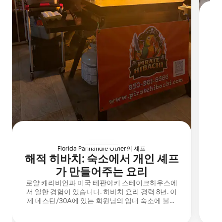
저
Florida Panhandle Other의 셰프
해적 히바치: 숙소에서 개인 셰프
가 만들어주는 요리
로얄 캐리비언과 미국 테판야키 스테이크하우스에
서 일한 경험이 있습니다. 히바치 요리 경력 8년. 이
제 데스틴/30A에 있는 회원님의 임대 숙소에 불을
피우고 음식을 제공합니다. 생일 파티 및 처녀 파티
에 안성맞춤입니다.