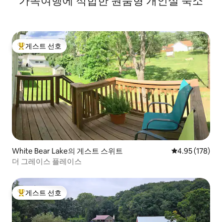
가족여행에 적합한 원룸형 개인실 숙소
게스트 선호
상위 게스트 선호
White Bear Lake의 게스트 스위트
평점 4.95점(5점
4.95 (178)
더 그레이스 플레이스
게스트 선호
상위 게스트 선호