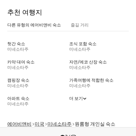
추천 여행지
다른 유형의 에어비앤비 숙소
즐길 거리
헛간 숙소
조식 포함 숙소
미네소타주
미네소타주
카약 대여 숙소
자연/에코 산장 숙소
미네소타주
미네소타주
캠핑장 숙소
가족여행에 적합한 숙소
미네소타주
미네소타주
아파트 숙소
더 보기
미네소타주
에어비앤비
미국
미네소타주
원룸형 개인실 숙소