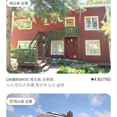
게스트 선호
게스트 선호
Lindstrom의 게스트 스위트
평점 4.92점(5
4.92 (110)
노스 린드스트롬 호수의 노스 샬레
게스트 선호
상위 게스트 선호