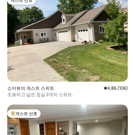
게스트 선호
게스트 선호
쇼어뷰의 게스트 스위트
평점 4.86점(5점
4.86 (106)
조용하고 넓은 침실 2개의 스위트.
게스트 선호
상위 게스트 선호