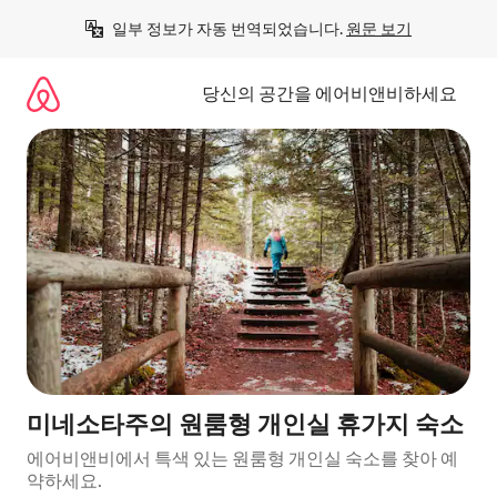
콘
일부 정보가 자동 번역되었습니다. 
원문 보기
텐
츠
로
당신의 공간을 에어비앤비하세요
바
로
가
기
미네소타주의 원룸형 개인실 휴가지 숙소
에어비앤비에서 특색 있는 원룸형 개인실 숙소를 찾아 예
약하세요.