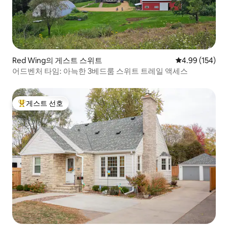
Red Wing의 게스트 스위트
평점 4.99점(5점
4.99 (154)
어드벤처 타임: 아늑한 3베드룸 스위트 트레일 액세스
게스트 선호
상위 게스트 선호