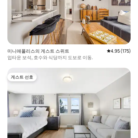
미니애폴리스의 게스트 스위트
평점 4.95점(5
4.95 (175)
업타운 보석, 호수와 식당까지 도보로 이동.
게스트 선호
게스트 선호