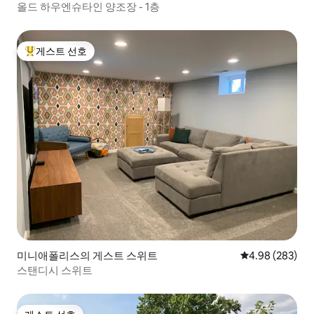
올드 하우엔슈타인 양조장 - 1층
게스트 선호
상위 게스트 선호
미니애폴리스의 게스트 스위트
평점 4.98점(5점
4.98 (283)
스탠디시 스위트