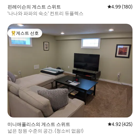
핀레이슨의 게스트 스위트
평점 4.99점(5점
4.99 (180)
'나나와 파파의 숙소' 컨트리 듀플렉스
게스트 선호
상위 게스트 선호
미니애폴리스의 게스트 스위트
평점 4.92점(5점
4.92 (425)
넓은 정원 수준의 공간. (청소비 없음!)