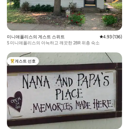
미니애폴리스의 게스트 스위트
평점 4.93점(5점
4.93 (136)
S 미니애폴리스의 아늑하고 깨끗한 2BR 위층 숙소
게스트 선호
상위 게스트 선호