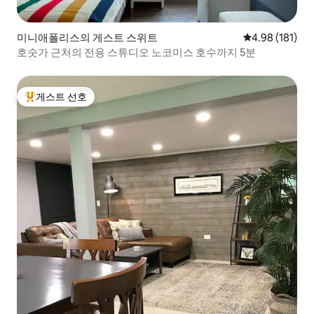
미니애폴리스의 게스트 스위트
평점 4.98점(5
4.98 (181)
호숫가 근처의 전용 스튜디오 노코미스 호수까지 5분
게스트 선호
상위 게스트 선호