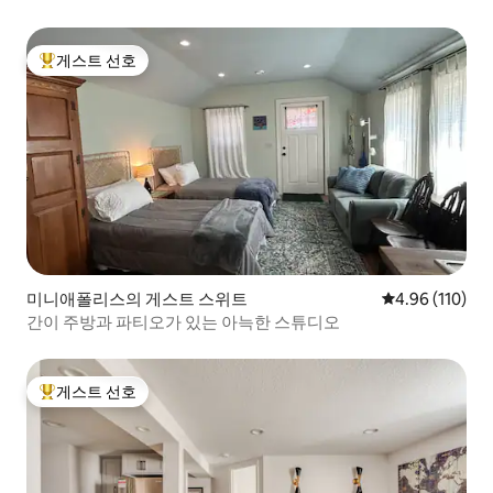
게스트 선호
상위 게스트 선호
미니애폴리스의 게스트 스위트
평점 4.96점(5
4.96 (110)
간이 주방과 파티오가 있는 아늑한 스튜디오
게스트 선호
상위 게스트 선호