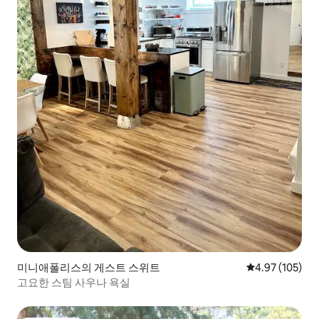
미니애폴리스의 게스트 스위트
평점 4.97점(5점
4.97 (105)
고요한 스팀 사우나 욕실