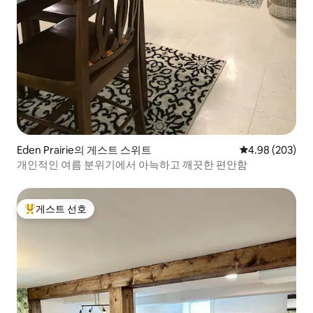
Eden Prairie의 게스트 스위트
평점 4.98점(5점
4.98 (203)
개인적인 여름 분위기에서 아늑하고 깨끗한 편안함
게스트 선호
상위 게스트 선호