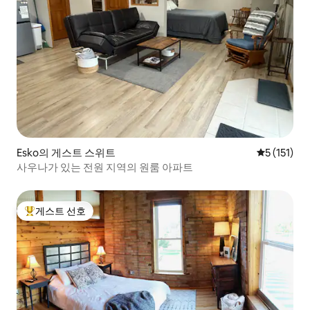
Esko의 게스트 스위트
평점 5점(5점
5 (151)
사우나가 있는 전원 지역의 원룸 아파트
게스트 선호
상위 게스트 선호