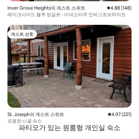
Inver Grove Heights의 게스트 스위트
평점 4.88점(5점
4.88 (148)
레이크사이드 블루 방갈로 - 미네소타주 인버그로브하이츠
게스트 선호
게스트 선호
St. Joseph의 게스트 스위트
평점 4.97점(5
4.97 (221)
조용한 시골 숙소
파티오가 있는 원룸형 개인실 숙소