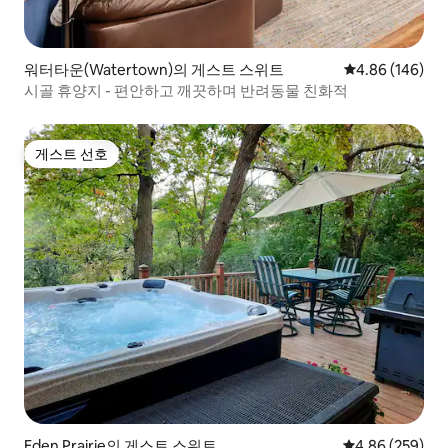
워터타운(Watertown)의 게스트 스위트
평점 4.86점(5점
4.86 (146)
시골 휴양지 - 편안하고 깨끗하며 반려동물 친화적
게스트 선호
게스트 선호
Eden Prairie의 게스트 스위트
평점 4.86점(5점
4.86 (259)