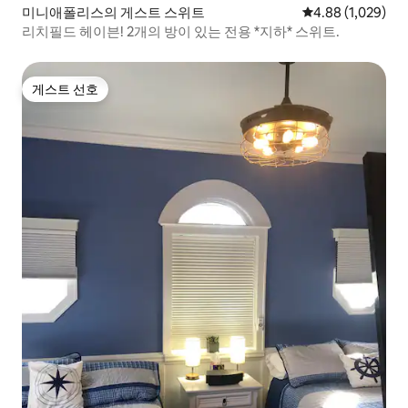
미니애폴리스의 게스트 스위트
평점 4.88점(5점 
4.88 (1,029)
리치필드 헤이븐! 2개의 방이 있는 전용 *지하* 스위트.
게스트 선호
게스트 선호