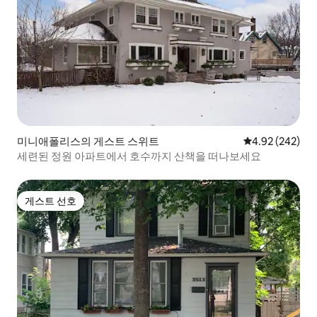
미니애폴리스의 게스트 스위트
평점 4.92점(5점
4.92 (242)
세련된 정원 아파트에서 호수까지 산책을 떠나보세요
게스트 선호
게스트 선호