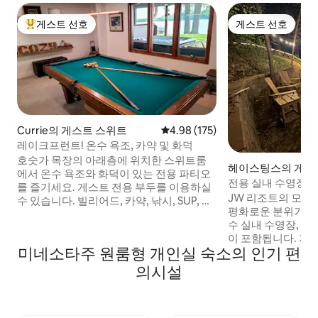
게스트 선호
게스트 선호
상위 게스트 선호
게스트 선호
Currie의 게스트 스위트
평점 4.98점(5점 만점), 후기 175
4.98 (175)
레이크프런트! 온수 욕조, 카약 및 화덕
호숫가 목장의 아래층에 위치한 스위트룸
헤이스팅스의 게스
에서 온수 욕조와 화덕이 있는 전용 파티오
전용 실내 수영장, 
를 즐기세요. 게스트 전용 부두를 이용하실
룸
JW 리조트의 모든
수 있습니다. 빌리어드, 카약, 낚시, SUP, 수
평화로운 분위기를 즐
영, 마당 게임을 즐겨보세요! 케이시 존스 트
수 실내 수영장, 온수
레일 시스템과 셰텍 주립공원 근처에 있습
이 포함됩니다. 저희 게스트는 잠만 자는 것
니다! 침실 2개, 성인 6명용 침대 5개(퀸사이
미네소타주 원룸형 개인실 숙소의 인기 편
이 아니라 추억을 만들
즈 침대 2개/엑스트라 롱 트윈 침대 3개). 커
턴 알프스 스키 리조트
플 여행, 친구 모임, 가족 여행에 모두 적합
의시설
분 거리에 있습니다. 하루 종일 슬로프에
한 훌륭한 숙소입니다! 하이킹, 자전거 타
다가 온수 욕조나 
기, 패들보딩을 즐길 수 있어요! 파티 금지 -
만큼 좋은 것은 없습니다. 당구,
숙소 이용규칙을 확인하세요. 인근: 레이크