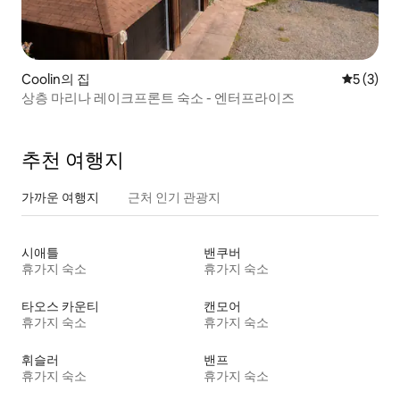
Coolin의 집
평점 5점(
5 (3)
상층 마리나 레이크프론트 숙소 - 엔터프라이즈
추천 여행지
가까운 여행지
근처 인기 관광지
시애틀
밴쿠버
휴가지 숙소
휴가지 숙소
타오스 카운티
캔모어
휴가지 숙소
휴가지 숙소
휘슬러
밴프
휴가지 숙소
휴가지 숙소