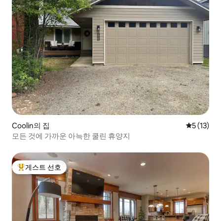
Coolin의 집
평점 5점(5
5 (13)
모든 것에 가까운 아늑한 쿨린 휴양지
게스트 선호
상위 게스트 선호