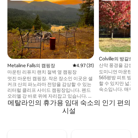
Colville의 방갈로
산악 풍경을 감상할 
Metaline Falls의 캠핑장
평점 4.97점(5점 만점), 후기 31
4.97 (31)
로
도미니언 마운틴 
마운틴 리퓨지 랜치 절벽 옆 캠핑장
565평방 피트 방갈
멋진 마운틴 캠핑장. 작은 장소인 이곳은 셀
할 수 있지만 넓고
커크 산의 파노라마 전망을 감상할 수 있는
숙소입니다. 매우 
리터럴 클리프 사이드 캠핑장입니다. 펜드
위층에 있으며, 옥
오리엘 강 바로 위에 자리잡고 있습니다. 캠
형 계단이 있습니다.
메탈라인의 휴가용 임대 숙소의 인기 편의
핑장에는 해먹, 캠프파이어 링 1개, 작은 텐
공간, 샤워기가 있는
트 1개를 위한 좋은 평지 1개가 있습니다. 2
시설
야외에서 편안하게 
~ 3인용 공간. 전기 연결도 없고 물도 없습
마련되어 있습니다. 
니다. 자급자족이 가능한 드라이 캠핑. 성인
는 벌새 천국! 사전 예
만 가능, 미성년자 불가. 이곳은 절벽 선반입
충전기를 이용할 수
니다! 다양합니다. 숙소 외부. 모든 게스트
출입을 위해서는 4
를 위해 청소. 매일 구비되어 있습니다. 모든