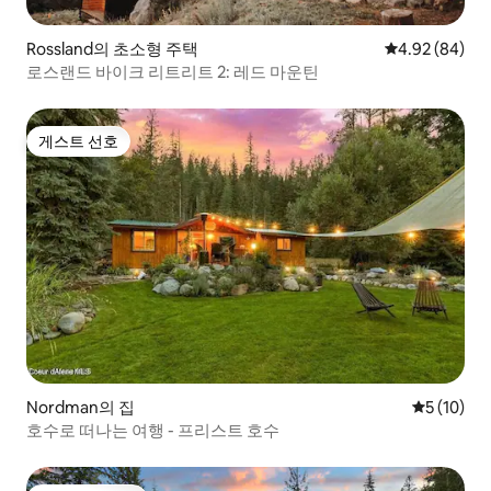
Rossland의 초소형 주택
평점 4.92점(5
4.92 (84)
로스랜드 바이크 리트리트 2: 레드 마운틴
게스트 선호
게스트 선호
Nordman의 집
평점 5점(5
5 (10)
호수로 떠나는 여행 - 프리스트 호수