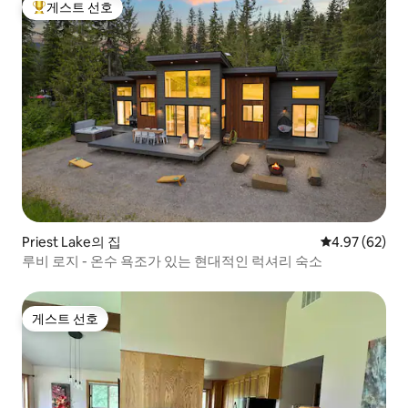
게스트 선호
상위 게스트 선호
Priest Lake의 집
평점 4.97점(5
4.97 (62)
루비 로지 - 온수 욕조가 있는 현대적인 럭셔리 숙소
게스트 선호
게스트 선호