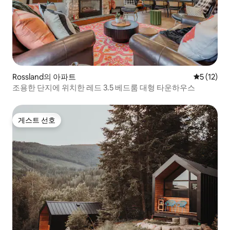
Rossland의 아파트
평점 5점(5
5 (12)
조용한 단지에 위치한 레드 3.5 베드룸 대형 타운하우스
게스트 선호
게스트 선호