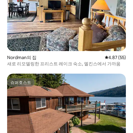
Nordman의 집
평점 4.87점(5
4.87 (55)
새로 리모델링한 프리스트 레이크 숙소, 엘킨스에서 가까움
슈퍼호스트
슈퍼호스트