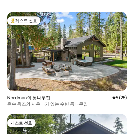
게스트 선호
상위 게스트 선호
Nordman의 통나무집
평점 5점(5
5 (25)
온수 욕조와 사우나가 있는 수변 통나무집
게스트 선호
게스트 선호