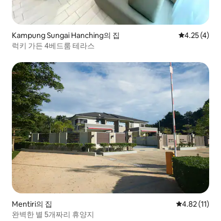
Kampung Sungai Hanching의 집
평점 4.25점(
4.25 (4)
럭키 가든 4베드룸 테라스
Mentiri의 집
평점 4.82점(
4.82 (11)
완벽한 별 5개짜리 휴양지