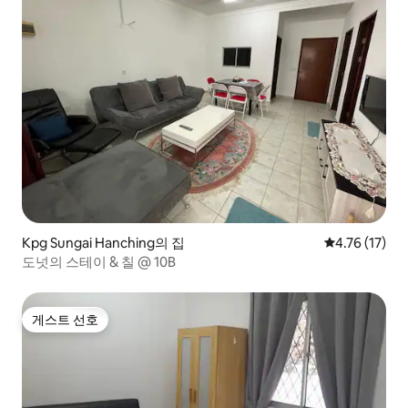
Kpg Sungai Hanching의 집
평점 4.76점(
4.76 (17)
도넛의 스테이 & 칠 @ 10B
게스트 선호
게스트 선호