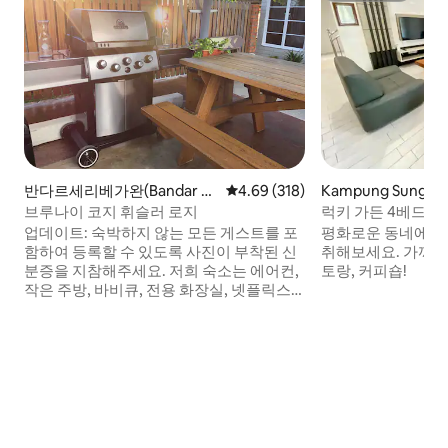
반다르세리베가완(Bandar Se
평점 4.69점(5점 만점), 후기 318
4.69 (318)
Kampung Sungai 
ri Begawan)의 별장
집
브루나이 코지 휘슬러 로지
럭키 가든 4베드룸
업데이트: 숙박하지 않는 모든 게스트를 포
평화로운 동네에서 
함하여 등록할 수 있도록 사진이 부착된 신
취해보세요. 가까운 
분증을 지참해주세요. 저희 숙소는 에어컨,
토랑, 커피숍!
작은 주방, 바비큐, 전용 화장실, 넷플릭스
TV, 퀸사이즈 침대, 위층에 싱글 침대 4개가
구비된 인더스트리얼 디자인 콘셉트입니
다. * 산장은 저희 시설을 이용할 게스트의
총 인원에 따라 가격이 책정됩니다. * 요청
에 따라 무료 공항 교통편을 이용하실 수 있
습니다. * 와일드 파티는 허용되지 않습니
다. * 저희 숙소를 이해하기 위해 게스트의
후기를 읽으세요.