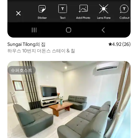
Sungai Tilong의 집
평점 4.92점(5
4.92 (26)
하우스 10번지 더돈스 스테이 & 칠
슈퍼호스트
슈퍼호스트