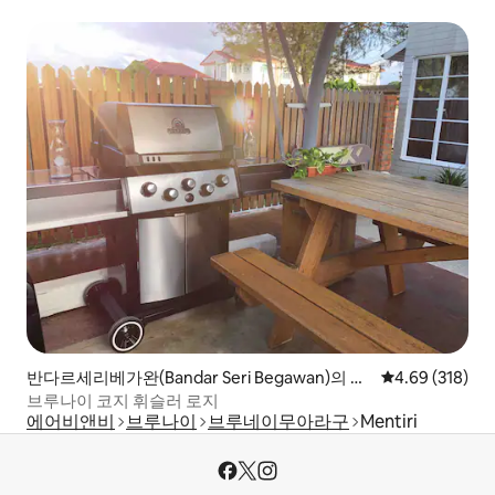
반다르세리베가완(Bandar Seri Begawan)의 별
평점 4.69점(5점
4.69 (318)
장
브루나이 코지 휘슬러 로지
에어비앤비
브루나이
브루네이무아라구
Mentiri