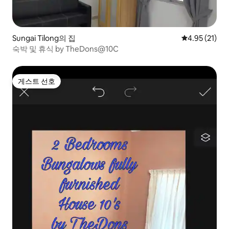
Sungai Tilong의 집
평점 4.95점(5
4.95 (21)
숙박 및 휴식 by TheDons@10C
게스트 선호
게스트 선호