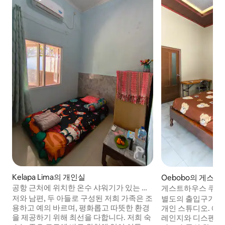
Kelapa Lima의 개인실
Oebobo의 게스트
공항 근처에 위치한 온수 샤워기가 있는 개
게스트하우스 쿠팡: 
인실
처
저와 남편, 두 아들로 구성된 저희 가족은 조
별도의 출입구가 
용하고 예의 바르며, 평화롭고 따뜻한 환경
개인 스튜디오. 에어컨
을 제공하기 위해 최선을 다합니다. 저희 숙
레인지와 디스펜서가