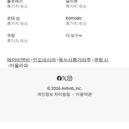
플로레스
딜리현
휴가지 숙소
휴가지 숙소
로테 섬
Komodo
휴가지 숙소
휴가지 숙소
쿠팡
더 보기
휴가지 숙소
에어비앤비
인도네시아
동누사틍가라주
쿠팡 시
마울라파
© 2026 Airbnb, Inc.
개인정보 처리방침
이용약관