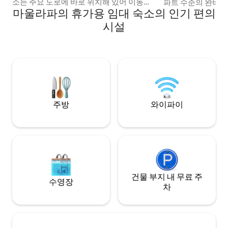
소는 주요 도로에 바로 위치해 있어 이동이
파트 수준의 완비된 
마울라파의 휴가용 임대 숙소의 인기 편의
편리합니다. 필수품을 구하기 위해 멀리 돌
환승에 매우 전략적:
아다닐 필요가 없습니다: 도보 5분: 현지 레
분, 테나우 항구에서 ±20분
시설
스토랑, 편의점, ATM까지 쉽게 이동할 수
틀 옵션을 제공합니
있습니다. 온수 샤워 가능합니다. 공항 교통
문에 최대 하루 전
편(차량) 및 오토바이 대여 서비스를 저렴한
스는 일정 상황에 
가격에 이용하실 수 있습니다.
습니다.
주방
와이파이
건물 부지 내 무료 주
수영장
차