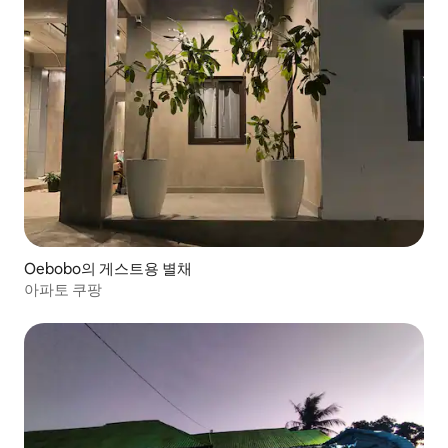
Oebobo의 게스트용 별채
아파토 쿠팡