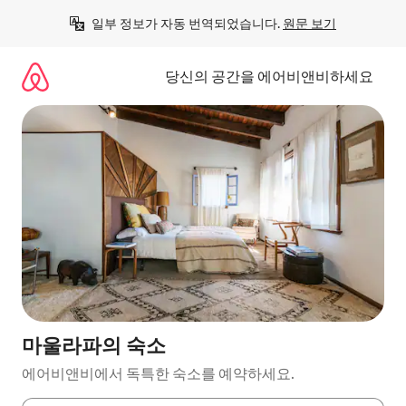
콘
일부 정보가 자동 번역되었습니다. 
원문 보기
텐
츠
로
당신의 공간을 에어비앤비하세요
바
로
가
기
마울라파의 숙소
에어비앤비에서 독특한 숙소를 예약하세요.