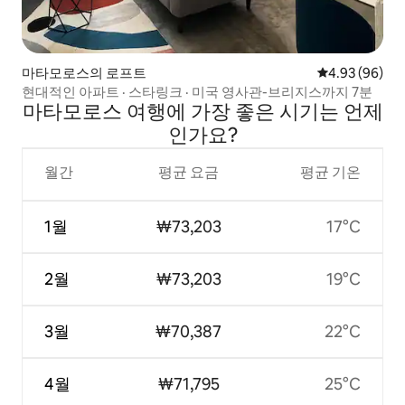
마타모로스의 로프트
평점 4.93점(5
4.93 (96)
현대적인 아파트 · 스타링크 · 미국 영사관-브리지스까지 7분
마타모로스 여행에 가장 좋은 시기는 언제
인가요?
월간
평균 요금
평균 기온
1월
₩73,203
17°C
2월
₩73,203
19°C
3월
₩70,387
22°C
4월
₩71,795
25°C