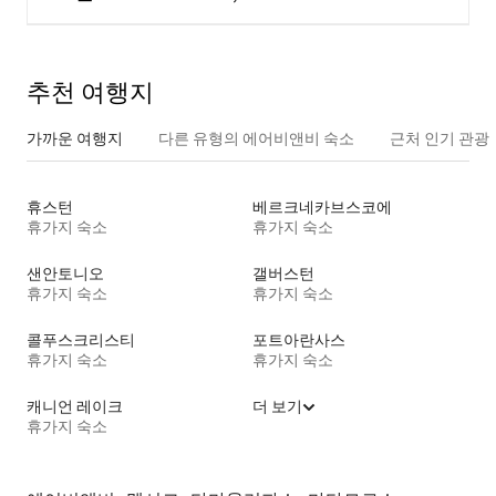
추천 여행지
가까운 여행지
다른 유형의 에어비앤비 숙소
근처 인기 관광
휴스턴
베르크네카브스코에
휴가지 숙소
휴가지 숙소
샌안토니오
갤버스턴
휴가지 숙소
휴가지 숙소
콜푸스크리스티
포트아란사스
휴가지 숙소
휴가지 숙소
캐니언 레이크
더 보기
휴가지 숙소