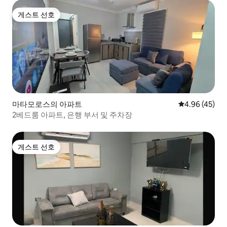
게스트 선호
게스트 선호
마타모로스의 아파트
평점 4.96점(5
4.96 (45)
2베드룸 아파트, 은행 부서 및 주차장
게스트 선호
게스트 선호