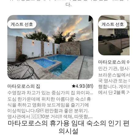
다.
게스트 선호
게스트 선호
게스트 선호
게스트 선호
마타모로스의 아파
민간 기관, 영사관,
브라운스빌에서 즐거
국 영사관 또는 미
마타모로스의 집
평점 4.93점(5점 만점), 후기 81
4.93 (81)
행합니다. 게이트
에서 단 2블록 거리
수영장과 차고가 있는 중심가의 집 와이파
지 수용할 수 있는 
이 바 게임
도심 한가운데에 위치한 아름다운 숙소! 휴
름다운 마감재를 갖춘
식을 취하고 영화와 보드게임을 즐기기에
를 갖추고 있습니다
이상적입니다.🎲🃏 편안함과 좋은 분위기.
이 있는 마스터 침실. 싱글 침대 2개와 
영사관에서 🇺🇸10분 거리!! 색채, 따뜻함,
베드가 있는 침실 2개. 시설이 잘 갖춰
마타모로스의 휴가용 임대 숙소의 인기 편
긍정적인 에너지가🍃 가득한 공간. 빛과 색
사 공간과 주방. 냉
이 가득한☀️ 공간에서 편안한 휴식을 취하
의시설
브. 스마트 TV, 그
세요. 완비된 편의시설: 500mps 와이파이,