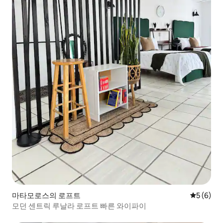
마타모로스의 로프트
평점 5점(
5 (6)
모던 센트릭 루날라 로프트 빠른 와이파이