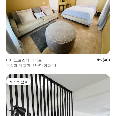
마타모로스의 아파트
평점 5점(5
5 (46)
도심에 위치한 편안한 아파트!
게스트 선호
게스트 선호