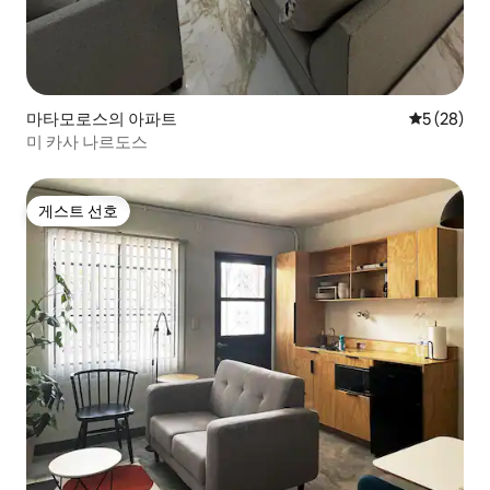
마타모로스의 아파트
평점 5점(5
5 (28)
미 카사 나르도스
게스트 선호
게스트 선호