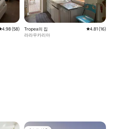
평점 4.98점(5점 만점), 후기 58개
4.98 (58)
Tropea의 집
평점 4.81점(5점 만점),
4.81 (16)
라라우카리아