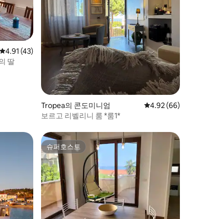
평점 4.91점(5점 만점), 후기 43개
4.91 (43)
의 딸
Tropea의 콘도미니엄
평점 4.92점(5점 만점),
4.92 (66)
보르고 리벨리니 룸 *룸1*
슈퍼호스트
슈퍼호스트