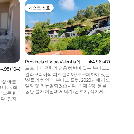
Zambro
게스트 선호
슈퍼호
게스트 선호
슈퍼호
환상적인 
운 빌라
이탈리아에
계신가요?
빌라를 임
또는 별도
휴가에 필요
라는 아늑
특별한 휴
두에게 완
Provincia di Vibo Valentia의 아
평점 4.96점(5점 만점),
4.96 (47)
는 경우 
파트
트로페아 근처의 전용 해변이 있는 부티크
점 4.95점(5점 만점), 후기 104개
4.95 (104)
빌라에서
아파트
칼라브리아의 파르겔리아/트로페아에 있는
택을 별도
'신들의 해안'의 부티크 플랫. 2020년에 리모
가장 아름
델링 및 리뉴얼되었습니다. 최대 4명. 동물
다. 최
동반 불가 거실과 세탁기/건조기, 식기세척
 모든 편
기, 냉장고, 오븐, 인덕션 호브가 갖춰진 주
다. 멋지
방. 더블 침대와 넓은 옷장이 있는 침실 2개.
시), 리프
샤워기가 있는 욕실. 넓은 테라스 2개, 공용
 공간, 침실
수영장(7월과 8월에 개방 및 무료 이용). 도
바다, 바 &
보 거리 내에 해변이 있습니다. 문 앞에 있습
로 가는 접
니다! 에어컨, 와이파이, 금고, 문 앞 주차.
이 여러분
한 즐거움