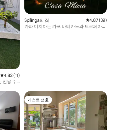
Spilinga의 집
평점 4.87점(5점 만점),
4.87 (39)
카파 미치아는 카포 바티카노와 트로페아에
서 불과 7km 거리에 있습니다.
평점 4.82점(5점 만점), 후기 11개
4.82 (11)
 전용 수
게스트 선호
게스트 선호