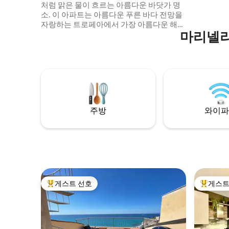
처럼 맑은 물이 흐르는 아름다운 바닷가 명
있는 야외
소. 이 아파트는 아름다운 푸른 바다 전망을
자랑하는 트로페아에서 가장 아름다운 해변
마리넬라
위에 있으며, 석양에 카포 바티카노와 아이
올리아닉 전망에서 10분 거리에 있습니다.
레스토랑, 해변, 나이트라이프, 대중교통 근
처에 있는 역사적인 중심지에 있습니다. 분
위기, 사람, 주변 환경, 야외 공간, 채광이 좋
아서 저희 숙소가 마음에 드실 거예요. 저희
집은 커플, (아이 동반) 가족, 단체에 적합합
니다.
주방
와이파
게스트 선호
게스트
상위 게스트 선호
상위 게