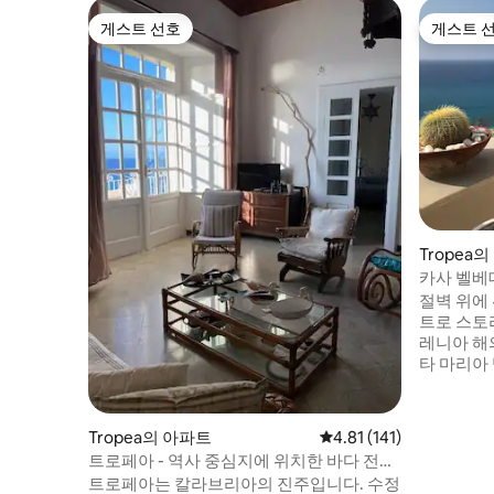
게스트 선호
게스트 
게스트 선호
게스트 
Tropea
카사 벨베
절벽 위에
트로 스토
레니아 해
타 마리아
그리고 에
아파트는 
기 수도원
Tropea의 아파트
평점 4.81점(5점 만점), 
4.81 (141)
침실 3개,
트로페아 - 역사 중심지에 위치한 바다 전망
주방과 식
의 아파트
트로페아는 칼라브리아의 진주입니다. 수정
에는 아름