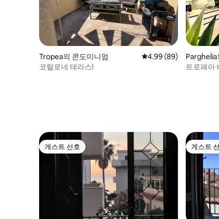
Tropea의 콘도미니엄
평점 4.99점(5점 만점),
4.99 (89)
Parghe
코랄로네 테라스!
트로페아 
련된 아파
게스트 선호
게스트 
게스트 선호
게스트 