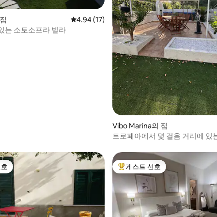
 집
평점 4.94점(5점 만점), 후기 17개
4.94 (17)
있는 소토소프라 빌라
 후기 29개
Vibo Marina의 집
트로페아에서 몇 걸음 거리에 있는
영장에서 휴식을 취하세요
선호
게스트 선호
선호
상위 게스트 선호