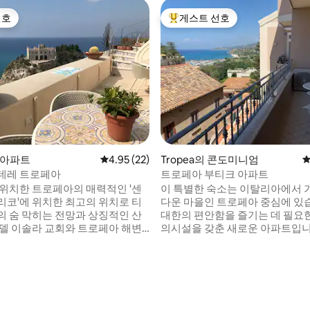
선호
게스트 선호
선호
상위 게스트 선호
의 아파트
평점 4.95점(5점 만점), 후기 22개
4.95 (22)
Tropea의 콘도미니엄
평
데레 트로페아
트로페아 부티크 아파트
 위치한 트로페아의 매력적인 '센
이 특별한 숙소는 이탈리아에서 
리코'에 위치한 최고의 위치로 티
다운 마을인 트로페아 중심에 있습니
의 숨 막히는 전망과 상징적인 산
대한의 편안함을 즐기는 데 필요한
 델 이솔라 교회와 트로페아 해변,
의시설을 갖춘 새로운 아파트입니
올리안 섬이 내려다보입니다. 이
고 독특한 바다 전망, 주차장(요청 
최근에 리노베이션되었으며 16세
트, 에어컨, 주방, TV가 있는 거실
에서 진행되었습니다. 테라스 3개,
2개, 욕실 2개를 갖추고 있습니다. 
후기 141개
 욕실 2개, 시설이 완비된 현대적인
레스토랑, 상점, 약국 및 기차역으
사 공간이 있습니다. 옥상 테라스
근 도로에서 가깝습니다. 모든 것
다운 타일, 바비큐, 라운지 공간이
의 휴가를 마법 같은 휴식과 편안