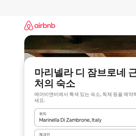
콘
텐
츠
로
바
로
가
기
마리넬라 디 잠브로네 
처의 숙소
에어비앤비에서 특색 있는 숙소, 독채 등을 예약
세요.
위치
결과가 나오면 위·아래 화살표 키를 사용하거나 터치
체크인