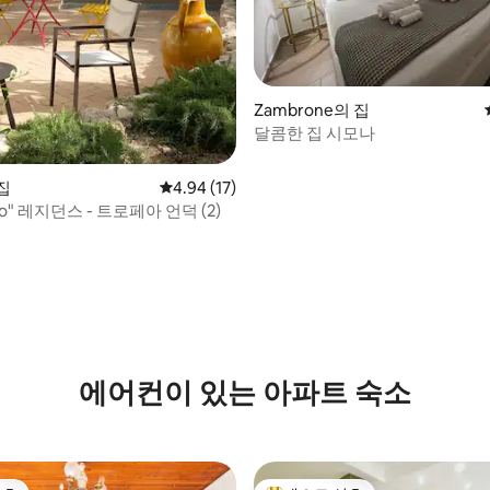
Zambrone의 집
달콤한 집 시모나
 집
평점 4.94점(5점 만점), 후기 17개
4.94 (17)
iglio" 레지던스 - 트로페아 언덕 (2)
 후기 42개
에어컨이 있는 아파트 숙소