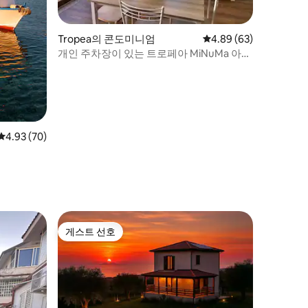
Tropea의 콘도미니엄
평점 4.89점(5점 만점),
4.89 (63)
개인 주차장이 있는 트로페아 MiNuMa 아파
트 2
평점 4.93점(5점 만점), 후기 70개
4.93 (70)
게스트 선호
게스트 선호