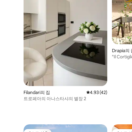
Drapia의
"Il Cort
Filandari의 집
평점 4.93점(5점 만점),
4.93 (42)
트로페아의 아나스타샤의 별장 2