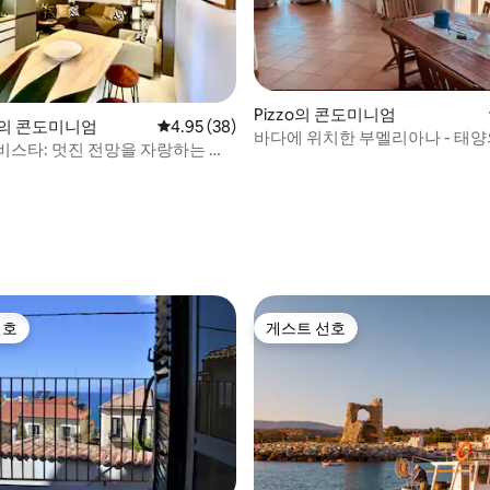
Pizzo의 콘도미니엄
 후기 89개
lia의 콘도미니엄
평점 4.95점(5점 만점), 후기 38개
4.95 (38)
바다에 위치한 부멜리아나 - 태양
비스타: 멋진 전망을 자랑하는 세
트
선호
게스트 선호
선호
게스트 선호