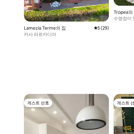
Tropea의
수영장이 
Lamezia Terme의 집
평점 5점(5점 만점),
5 (29)
카사 라르카디아
게스트 선호
게스트 
게스트 선호
게스트 