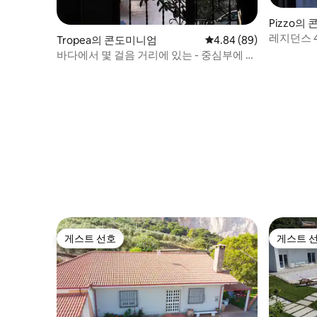
Pizzo의
레지던스 4
Tropea의 콘도미니엄
평점 4.84점(5점 만점),
4.84 (89)
바다에서 몇 걸음 거리에 있는 - 중심부에 위
치하고 편리한
게스트 선호
게스트 
게스트 선호
게스트 