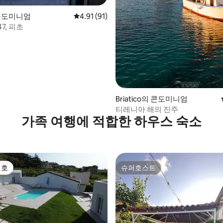
 콘도미니엄
평점 4.91점(5점 만점), 후기 91개
4.91 (91)
7, 피초
 후기 89개
Briatico의 콘도미니엄
티레니아 해의 진주
가족 여행에 적합한 하우스 숙소
선호
슈퍼호스트
선호
슈퍼호스트