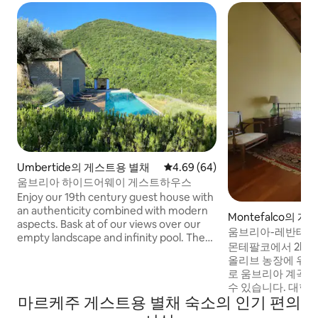
Umbertide의 게스트용 별채
평점 4.69점(5점 만점), 후기 64
4.69 (64)
움브리아 하이드어웨이 게스트하우스
Enjoy our 19th century guest house with
an authenticity combined with modern
Montefalco의 
aspects. Bask at of our views over our
움브리아-레반테 중
empty landscape and infinity pool. The
아시스(수영장 포함
몬테팔코에서 2km
Wifi arrives by satellite and is available
올리브 농장에 위치
for free. We are located in a valley so the
로 움브리아 계곡의
cellular towers are a bit blocked. There
수 있습니다. 대형 해수 수영장은 단 3개의
are air conditioners in every room.
마르케주 게스트용 별채 숙소의 인기 편의
숙소만 이용할 수 있
Come to disconnect and stay in a Special
며 빈 경우가 많습