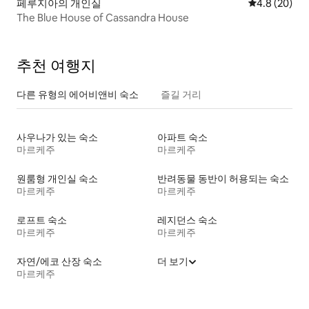
페루지아의 개인실
평점 4.8점(5
4.8 (20)
The Blue House of Cassandra House
추천 여행지
다른 유형의 에어비앤비 숙소
즐길 거리
사우나가 있는 숙소
아파트 숙소
마르케주
마르케주
원룸형 개인실 숙소
반려동물 동반이 허용되는 숙소
마르케주
마르케주
로프트 숙소
레지던스 숙소
마르케주
마르케주
자연/에코 산장 숙소
더 보기
마르케주