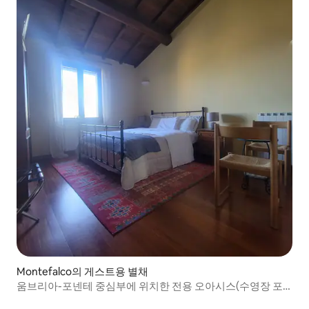
Montefalco의 게스트용 별채
움브리아-포넨테 중심부에 위치한 전용 오아시스(수영장 포
함)