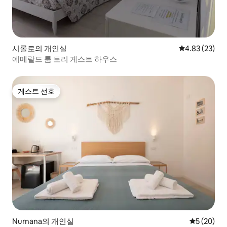
시롤로의 개인실
평점 4.83점(5
4.83 (23)
에메랄드 룸 토리 게스트 하우스
게스트 선호
게스트 선호
Numana의 개인실
평점 5점(5
5 (20)