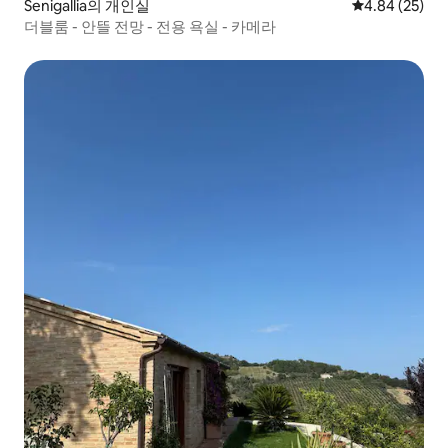
Senigallia의 개인실
평점 4.84점(5
4.84 (25)
더블룸 - 안뜰 전망 - 전용 욕실 - 카메라