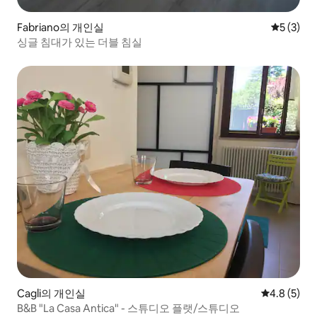
Fabriano의 개인실
평점 5점(
5 (3)
싱글 침대가 있는 더블 침실
Cagli의 개인실
평점 4.8점(
4.8 (5)
B&B "La Casa Antica" - 스튜디오 플랫/스튜디오