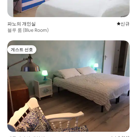
파노의 개인실
신규 숙소
신규
블루 룸 (Blue Room)
게스트 선호
게스트 선호