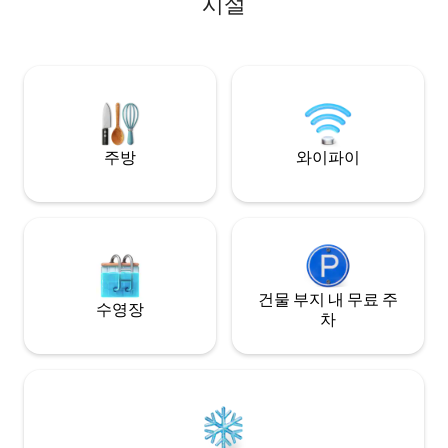
시설
Conservation Zone;Natura 2000. Please
싶으신가요? 요청하
note that we live in nature which means
이빗 시간을 차단해 드
both animals and insects live here too.
입구, 퀸사이즈 침대,
바비큐 및 야외 식사
용할 수 있습니다. 
마나 피렌체까지 2
다. 스펠로, 아시시
분 거리입니다.
주방
와이파이
건물 부지 내 무료 주
수영장
차