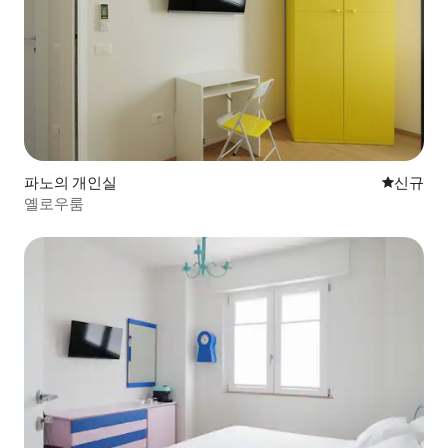
파노의 개인실
신규 숙소
신규
옐로우룸