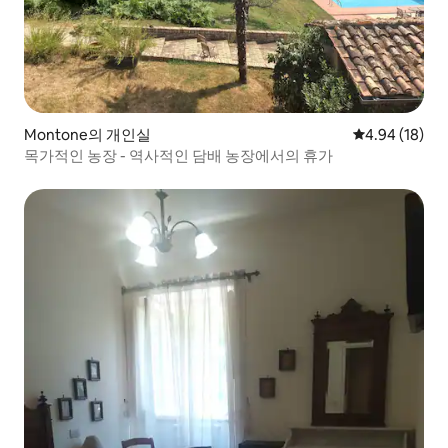
Montone의 개인실
평점 4.94점(5
4.94 (18)
목가적인 농장 - 역사적인 담배 농장에서의 휴가