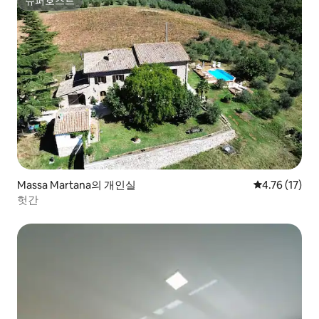
슈퍼호스트
슈퍼호스트
Massa Martana의 개인실
평점 4.76점(
4.76 (17)
헛간