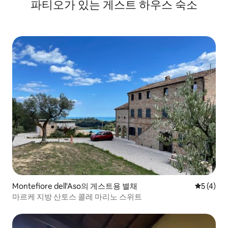
파티오가 있는 게스트 하우스 숙소
Montefiore dell'Aso의 게스트용 별채
평점 5점(
5 (4)
마르케 지방 산토스 콜레 마리노 스위트