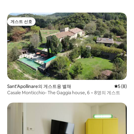
게스트 선호
게스트 선호
Sant'Apollinare의 게스트용 별채
평점 5점(
5 (8)
Casale Monticchio- The Gaggia house, 6 ~ 8명의 게스트