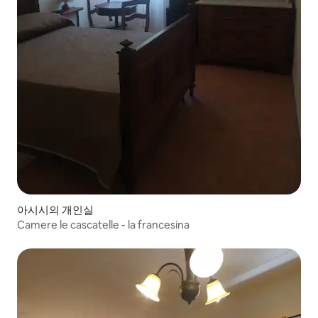
아시시의 개인실
Camere le cascatelle - la francesina