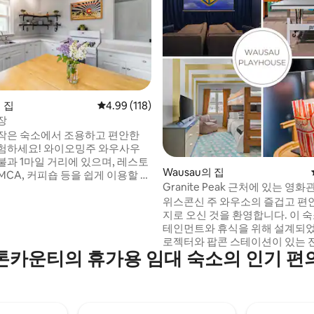
의 집
평점 4.99점(5점 만점), 후기 118개
4.99 (118)
장
후기 455개
작은 숙소에서 조용하고 편안한
험하세요! 와이오밍주 와우사우
불과 1마일 거리에 있으며, 레스토
Wausau의 집
YMCA, 커피숍 등을 쉽게 이용할 수
Granite Peak 근처에 있는 영화
등
위스콘신 주 와우소의 즐겁고 편
실 3개, 욕실 1개가 리노베이션되
지로 오신 것을 환영합니다. 이 
 시설이 완비된 주방과 세탁 공간,
테인먼트와 휴식을 위해 설계되었
기로 둘러싸인 쾌적한 화덕이 있
로젝터와 팝콘 스테이션이 있는 
실 2개에는 퀸사이즈 침대, 세 번
톤카운티의 휴가용 임대 숙소의 인기 편
관과 바, 탁구대, 푸스볼, 카드 테
는 푸톤이 있습니다. 필요한 모든
있는 게임룸을 갖추고 있습니다. 
해 드리니 편안한 휴식을 즐기기
모험을 마친 후 휴식을 취할 수 있
하시면 됩니다!
실을 즐겨보세요. 그래나이트 피크
역에서 불과 10분 거리에 있으며 