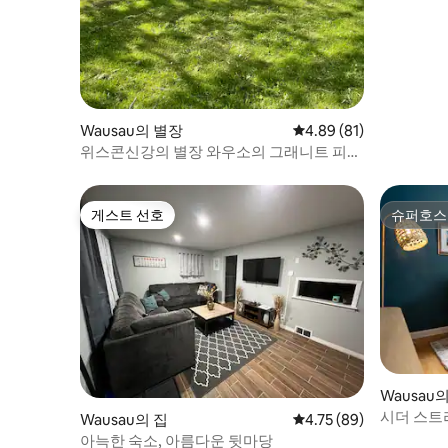
Wausau의 별장
평점 4.89점(5점 만점),
4.89 (81)
위스콘신강의 별장 와우소의 그래니트 피크
근처
게스트 선호
슈퍼호스
게스트 선호
슈퍼호스
Wausau
시더 스트
Wausau의 집
평점 4.75점(5점 만점),
4.75 (89)
아늑한 숙소, 아름다운 뒷마당