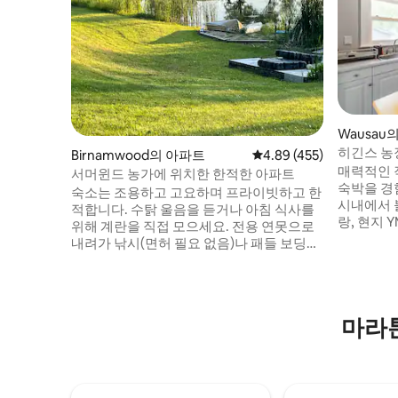
Wausau
히긴스 농
Birnamwood의 아파트
평점 4.89점(5점 만점), 
4.89 (455)
매력적인 
서머윈드 농가에 위치한 한적한 아파트
숙박을 경
숙소는 조용하고 고요하며 프라이빗하고 한
시내에서 
적합니다. 수탉 울음을 듣거나 아침 식사를
랑, 현지 
위해 계란을 직접 모으세요. 전용 연못으로
있습니다! 에어컨과 우아한 단풍나무 바닥
내려가 낚시(면허 필요 없음)나 패들 보딩을
이 있는 침
즐겨보세요. 따뜻하게 지내야 하는 경우, 연
었습니다.
중 내내 사우나나 야외 온수 욕조를 이용하
그리고 딸
세요. 주간 고속도로까지 차로 쉽게 이동할
습니다! 침
수 있습니다. 저희 숙소는 커플, 솔로 모험
마라
째 침실에
가, 털이 많은 친구(반려동물)에게 적합합니
것을 제공
다. 화강암 스키장. 빙하 시대 산책로를 하이
위해 방문
킹하세요. Q&Z 엑스포와 파이크 레이크 웨
딩 반에서 가깝습니다.