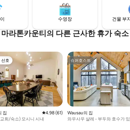
현지 관광지와 가까운 곳에 위치한
는 와우소에서 머물기에 완벽한
다.
이
수영장
건물 부지
마라톤카운티의 다른 근사한 휴가 숙소
 선호
슈퍼호스트
스트 선호
슈퍼호스트
의 집
평점 4.98점(5점 만점), 후기 61개
4.98 (61)
Wausau의 집
(교회/숙소) 모시니 시내
와우사우 샬레 - 부두와 호수가 
로 연결되는 침실 3개 숙소