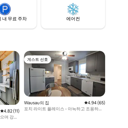
 이 숙소
 숙소입니
 내 무료 주차
에어컨
게스트 선호
게스트 선호
Wausau의 집
평점 4.94점(5점 만점),
4.94 (65)
포치 라이트 플레이스 - 아늑하고 조용하며
평점 4.82점(5점 만점), 후기 11개
4.82 (11)
편안함!
있으며 강으