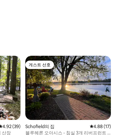
게스트 선호
게스트 선호
평점 4.92점(5점 만점), 후기 39개
4.92 (39)
Schofield의 집
평점 4.88점(5점 만점),
4.88 (17)
 산장
블루헤론 오아시스 - 침실 3개 리버프런트 +