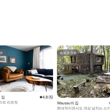
 후기 81개
트
슈퍼호스트
트
슈퍼호스트
의 집
평점 4.8점(5점 만점), 후기 5개
4.8 (5)
리트 리트릿
 후기 89개
Wausau의 집
현대적이면서도 개성 넘치는 스키