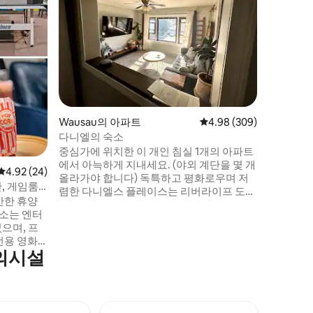
튜디오
이 아늑한
크 동네 
트 골프 
서 불과 
레스토랑,
와우소의 
다! 여름
케이트가 
암 스키 
Wausau의 아파트
평점 4.98점(5점 만점), 
4.98 (309)
보세요! 
료시설도 
다니엘의 숙소
중심가에 위치한 이 개인 침실 1개의 아파트
에서 아늑하게 지내세요. (야외 계단을 몇 개
평점 4.92점(5점 만점), 후기 24개
4.92 (24)
올라가야 합니다) 독특하고 평화로우며 저
관, 게임룸
렴한 다니엘스 플레이스는 리버라이프 도보
안한 휴양
거리에서 3블록 거리에 있으며, 시내로 바로
숙소는 엔터
이어지고, 그라나이트 피크 스키 리조트에
으며, 프
서 3마일 거리에 있습니다. 다니엘스 플레이
전용 영화
스는 주말 스키 여행, 도시 자전거 타기, 현지
의시설
이블 등이
레스토랑 시도, 파머스 마켓, 카약, 와우소시
하루 종일
를 둘러보기에 완벽한 장소입니다. 내 집처
는 넓은 침
럼 편안하게 지내세요. 🙂
 스키 지
쇼핑, 식사,