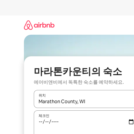
콘
텐
츠
로
바
로
가
기
마라톤카운티의 숙소
에어비앤비에서 독특한 숙소를 예약하세요.
위치
결과가 나오면 위·아래 화살표 키를 사용하거나 터치
체크인