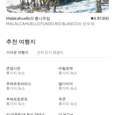
Malalcahuello의 통나무집
평점 4.91점(5
4.91 (69)
MALALCAHUELLO FUNDO RIO BLANCO의 오두막.
추천 여행지
가까운 여행지
근처 인기 관광지
콘셉시온
바릴로체
휴가지 숙소
휴가지 숙소
푸에르토바라스
발디비아
휴가지 숙소
휴가지 숙소
푸에르토몬트
푸콘
휴가지 숙소
휴가지 숙소
산 마르틴 데 로스 안데스
더 보기