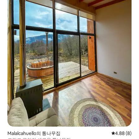
Malalcahuello의 통나무집
평점 4.88점(
4.88 (8)