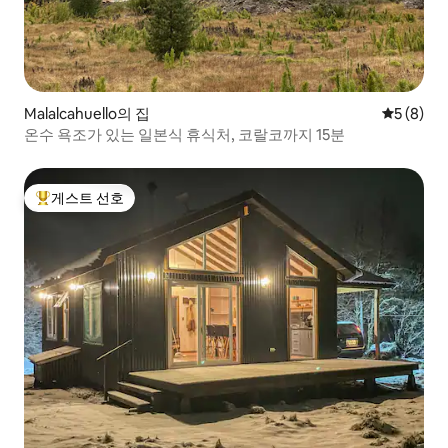
Malalcahuello의 집
평점 5점(
5 (8)
온수 욕조가 있는 일본식 휴식처, 코랄코까지 15분
게스트 선호
상위 게스트 선호