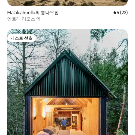
Malalcahuello의 통나무집
평점 5점(5
5 (22)
엔트레 리오스 역
게스트 선호
게스트 선호