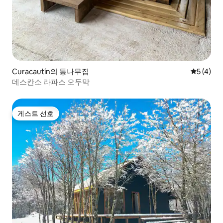
Curacautín의 통나무집
평점 5점(
5 (4)
데스칸소 라파스 오두막
게스트 선호
게스트 선호