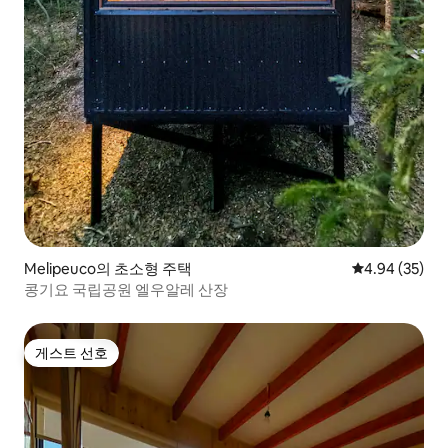
Melipeuco의 초소형 주택
평점 4.94점(5
4.94 (35)
콩기요 국립공원 엘우알레 산장
게스트 선호
게스트 선호