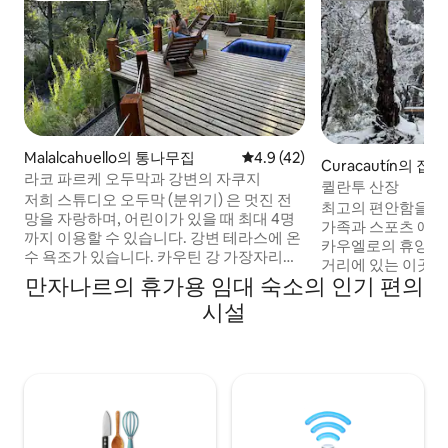
Malalcahuello의 통나무집
평점 4.9점(5점 만점), 후기 42
4.9 (42)
Curacautín의 집
라코 파르케 오두막과 강변의 자쿠지
퀼란투 산장
저희 스튜디오 오두막 (분위기) 은 멋진 전
최고의 편안함을 누
망을 자랑하며, 어린이가 있을 때 최대 4명
가족과 스포츠 애
까지 이용할 수 있습니다. 강변 테라스에 온
카우엘로의 휴양지. 코랄코에서 불과 7k
수 욕조가 있습니다. 카우틴 강 가장자리에
거리에 있는 이곳은
위치하고 있으며 산책로, 사우나, 강변의 퀸
만자나르의 휴가용 임대 숙소의 인기 편의
키를 타고, 등산을 
초, 방카스 파라 페스카, 플라야 데 아레나가
기기에 완벽한 장소
시설
있는 아름다운 공원에 위치해 있으며, 모두
서 아라우카리아 나
200미터의 강 경계가 있는 아름다운 부지에
과 눈 덮인 풍경에
있습니다. 게스트의 독점적인 사용을 위해
보세요. 돌아오면 넓고 따뜻한 실내에서 에
사우나에서 강을 바라보며 휴식을 취하세
너지를 충전할 수 있습니다. 
요. 스키 코랄코 중심지에서 8km 거리에 있
에는 4륜구동)을 
습니다.
니다!