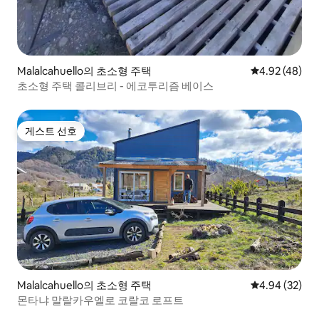
Malalcahuello의 초소형 주택
평점 4.92점(5
4.92 (48)
초소형 주택 콜리브리 - 에코투리즘 베이스
게스트 선호
게스트 선호
Malalcahuello의 초소형 주택
평점 4.94점(5
4.94 (32)
몬타냐 말랄카우엘로 코랄코 로프트