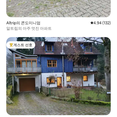
Altrip의 콘도미니엄
평점 4.94점(5점
4.94 (132)
알트립의 아주 멋진 아파트
게스트 선호
상위 게스트 선호