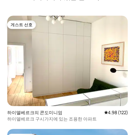
게스트 선호
게스트 선호
하이델베르크의 콘도미니엄
평점 4.98점(5점
4.98 (122)
하이델베르크 구시가지에 있는 조용한 아파트