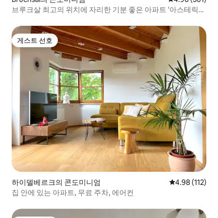
브루크살 최고의 위치에 자리한 기분 좋은 아파트 '아스테릭
스'
게스트 선호
게스트 선호
하이델베르크의 콘도미니엄
평점 4.98점(5
4.98 (112)
집 안에 있는 아파트, 무료 주차, 에어컨