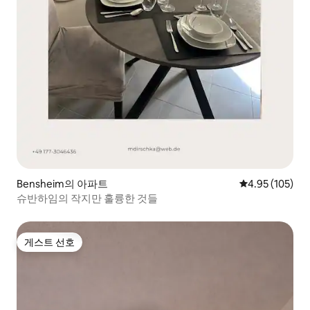
Bensheim의 아파트
평점 4.95점(5점
4.95 (105)
슈반하임의 작지만 훌륭한 것들
게스트 선호
게스트 선호