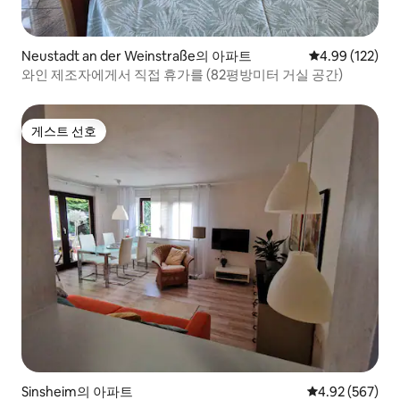
Neustadt an der Weinstraße의 아파트
평점 4.99점(5점
4.99 (122)
와인 제조자에게서 직접 휴가를 (82평방미터 거실 공간)
게스트 선호
게스트 선호
Sinsheim의 아파트
평점 4.92점(5점
4.92 (567)