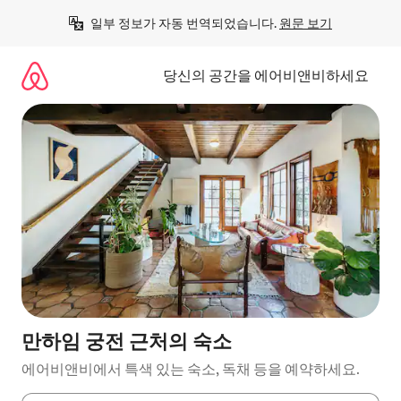
콘
일부 정보가 자동 번역되었습니다. 
원문 보기
텐
츠
로
당신의 공간을 에어비앤비하세요
바
로
가
기
만하임 궁전 근처의 숙소
에어비앤비에서 특색 있는 숙소, 독채 등을 예약하세요.