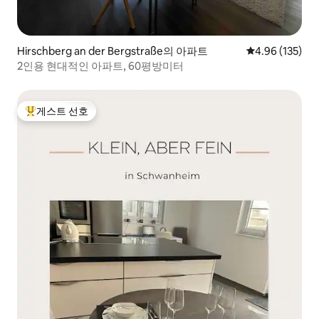
Hirschberg an der Bergstraße의 아파트
평점 4.96점(5점
4.96 (135)
2인용 현대적인 아파트, 60평방미터
게스트 선호
상위 게스트 선호