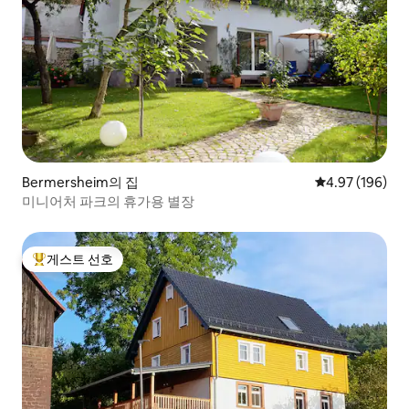
Bermersheim의 집
평점 4.97점(5점
4.97 (196)
미니어처 파크의 휴가용 별장
게스트 선호
상위 게스트 선호