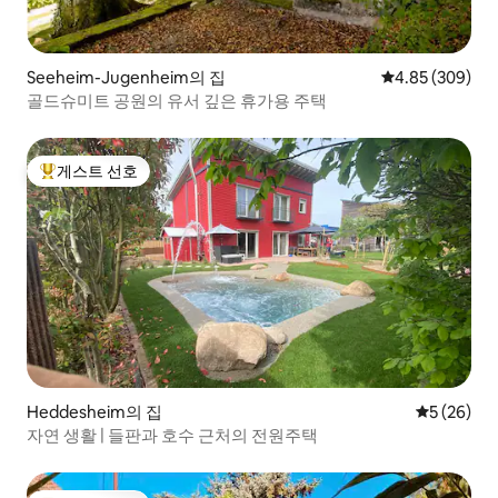
Seeheim-Jugenheim의 집
평점 4.85점(5점
4.85 (309)
골드슈미트 공원의 유서 깊은 휴가용 주택
게스트 선호
상위 게스트 선호
Heddesheim의 집
평점 5점(5
5 (26)
자연 생활 | 들판과 호수 근처의 전원주택