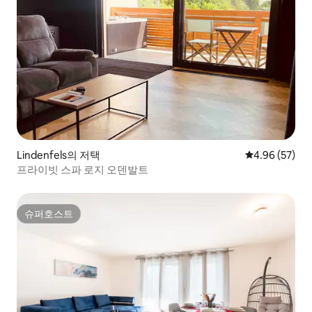
Lindenfels의 저택
평점 4.96점(5
4.96 (57)
프라이빗 스파 로지 오덴발트
슈퍼호스트
슈퍼호스트