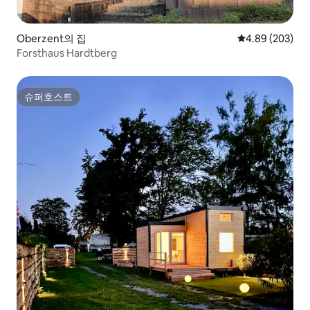
Oberzent의 집
평점 4.89점(5점
4.89 (203)
Forsthaus Hardtberg
슈퍼호스트
슈퍼호스트