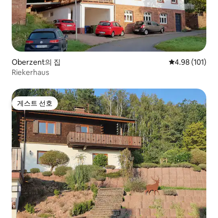
Oberzent의 집
평점 4.98점(5
4.98 (101)
Riekerhaus
게스트 선호
게스트 선호