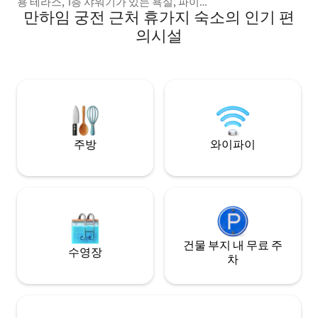
용 테라스, 1층 샤워기가 있는 욕실, 파이어
잔을 즐겨보세요. 
만하임 궁전 근처 휴가지 숙소의 인기 편
스틱이 있는 TV, 식기 세척기, 네스프레소
깥에서 환상적인 
머신, 건조기가 있는 세탁기, 홈 오피스 공간
의시설
이 시작됩니다. 와이
이 있습니다. 중심부에 위치한 숙소로, 도보
여행, 와이너리, 
로 5분 거리에 시내 중심가, 쇼핑, 레스토랑,
적인 팁이 잊지 못
조식 카페가 있습니다. SAP 아레나, 국립극
다. 그럼 곧 뵙겠습
장, 로젠가르텐과 같은 대중교통으로 이동
할 수 있습니다. 차량당. 하이델베르크(베르
크슈트라세), 바트뒤르크하임(바인슈트라
세)..
주방
와이파이
건물 부지 내 무료 주
수영장
차