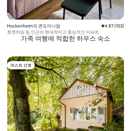
Hockenheim의 콘도미니엄
평점 4.87점(5점
4.87 (103)
호켄하임 링 인근의 현대적이고 중심적인 아파트
가족 여행에 적합한 하우스 숙소
게스트 선호
게스트 선호