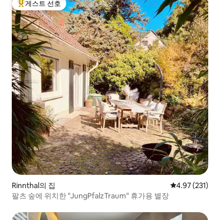
게스트 선호
상위 게스트 선호
Rinnthal의 집
평점 4.97점(5
4.97 (231)
팔츠 숲에 위치한 "JungPfalzTraum" 휴가용 별장