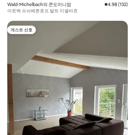
Wald-Michelbach의 콘도미니엄
평점 4.98점(5점
4.98 (132)
아웃백 슈뇌베른호프 발트 미셸바흐
게스트 선호
게스트 선호