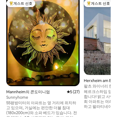
게스트 선호
게스트 선호
상위 게스트 선호
상위 게스트 선호
Herxheim am B
팔츠 와이너리 한가
헤르크스하임 암 베
Mannheim의 콘도미니엄
평점 5점(5점 만점), 후기 27
5 (27)
합니다! 밝고 사랑
Sunnyhome
희 아파트는 여러분
55평방미터의 아파트는 옆 거리에 위치하
하고 팔라티네이트
고 있으며, 거실에는 편안한 더블 침대
아침에는 햇살 가득
(180x200cm)와 소파 베드가 있습니다. 전
기고, 저녁에는 아