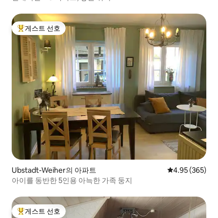
게스트 선호
상위 게스트 선호
Ubstadt-Weiher의 아파트
평점 4.95점(5점
4.95 (365)
아이를 동반한 5인용 아늑한 가족 둥지
게스트 선호
상위 게스트 선호