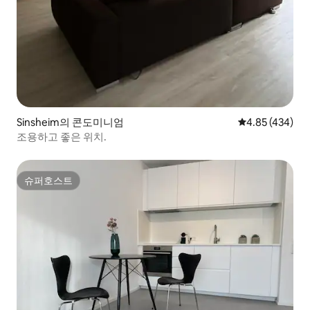
Sinsheim의 콘도미니엄
평점 4.85점(5점
4.85 (434)
조용하고 좋은 위치.
슈퍼호스트
슈퍼호스트