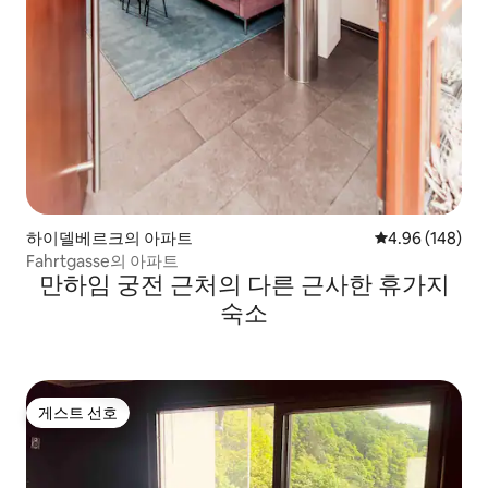
하이델베르크의 아파트
평점 4.96점(5점
4.96 (148)
Fahrtgasse의 아파트
만하임 궁전 근처의 다른 근사한 휴가지
숙소
게스트 선호
게스트 선호