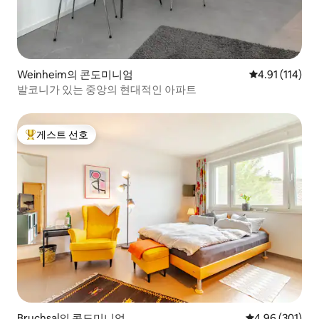
Weinheim의 콘도미니엄
평점 4.91점(5
4.91 (114)
발코니가 있는 중앙의 현대적인 아파트
게스트 선호
상위 게스트 선호
Bruchsal의 콘도미니엄
평점 4.96점(5점
4.96 (301)