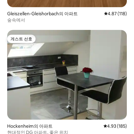
Gleiszellen-Gleishorbach의 아파트
평점 4.87점(5
4.87 (118)
숲속에서
게스트 선호
게스트 선호
Hockenheim의 아파트
평점 4.93점(5점
4.93 (185)
현대적인 DG 아파트, 좋은 위치