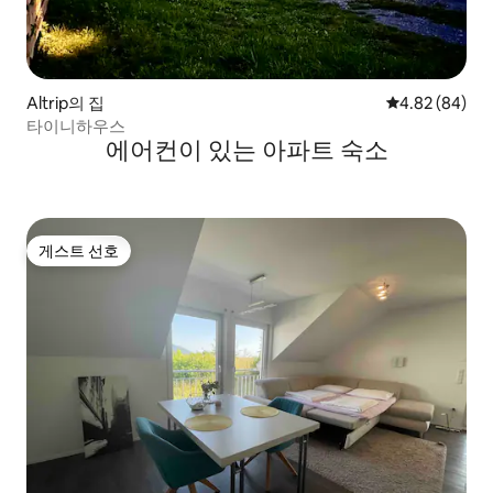
Altrip의 집
평점 4.82점(5
4.82 (84)
타이니하우스
에어컨이 있는 아파트 숙소
게스트 선호
게스트 선호