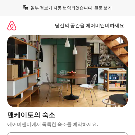
콘
일부 정보가 자동 번역되었습니다. 
원문 보기
텐
츠
로
당신의 공간을 에어비앤비하세요
바
로
가
기
맨케이토의 숙소
에어비앤비에서 독특한 숙소를 예약하세요.