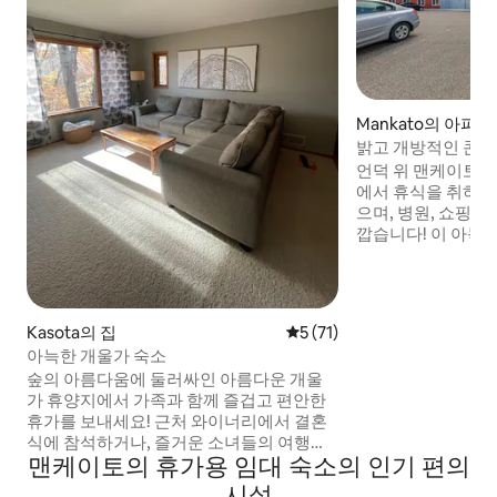
Mankato의 아파트
밝고 개방적인 콘셉
개/욕실 2개
언덕 위 맨케이토의
에서 휴식을 취하세요. 중심부에 위
으며, 병원, 쇼핑몰
깝습니다! 이 아늑한 숙소에는 침실 2개, 워
크인 옷장, 퀸사이
면을 취하기에 완벽
건조기, 와이파이, 
용할 수 있는 편의
Kasota의 집
평점 5점(5점 만점), 후기 71
5 (71)
스트는 숙박 기간에
아늑한 개울가 숙소
할 수 있습니다. 
숲의 아름다움에 둘러싸인 아름다운 개울
카토에서 즐거운 시
가 휴양지에서 가족과 함께 즐겁고 편안한
WOWZone 패밀
휴가를 보내세요! 근처 와이너리에서 결혼
건너편에 있습니다
식에 참석하거나, 즐거운 소녀들의 여행을
맨케이토의 휴가용 임대 숙소의 인기 편의
즐기거나, 평화로운 휴가를 즐기기에 완벽
한 장소입니다. 찬카스카 크릭 랜치
시설