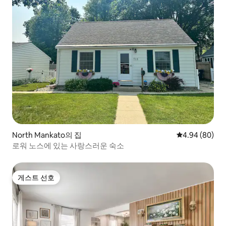
North Mankato의 집
평점 4.94점(5
4.94 (80)
로워 노스에 있는 사랑스러운 숙소
게스트 선호
게스트 선호