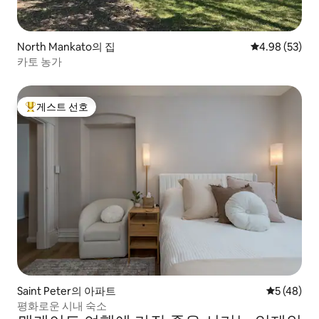
North Mankato의 집
평점 4.98점(5
4.98 (53)
카토 농가
게스트 선호
상위 게스트 선호
Saint Peter의 아파트
평점 5점(5
5 (48)
평화로운 시내 숙소