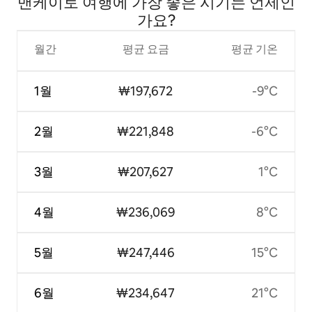
맨케이토 여행에 가장 좋은 시기는 언제인
가요?
월간
평균 요금
평균 기온
1월
₩197,672
-9°C
2월
₩221,848
-6°C
3월
₩207,627
1°C
4월
₩236,069
8°C
5월
₩247,446
15°C
6월
₩234,647
21°C