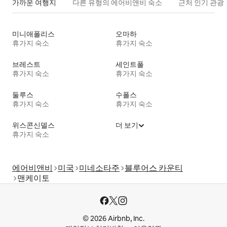
가까운 여행지
다른 유형의 에어비앤비 숙소
근처 인기 관광
미니애폴리스
오마하
휴가지 숙소
휴가지 숙소
브레스트
세인트폴
휴가지 숙소
휴가지 숙소
둘루스
수폴스
휴가지 숙소
휴가지 숙소
위스콘신델스
더 보기
휴가지 숙소
에어비앤비
미국
미네소타주
블루어스 카운티
맨케이토
© 2026 Airbnb, Inc.