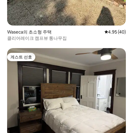
Waseca의 초소형 주택
평점 4.95점(5
4.95 (40)
클리어레이크 캠프뷰 통나무집
게스트 선호
게스트 선호