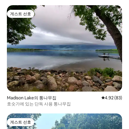
게스트 선호
게스트 선호
Madison Lake의 통나무집
평점 4.92점(5
4.92 (83)
호숫가에 있는 단독 사용 통나무집
게스트 선호
게스트 선호