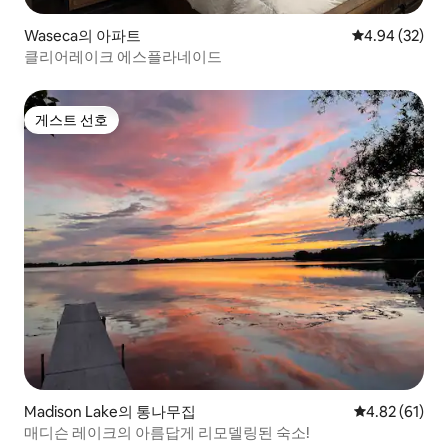
Waseca의 아파트
평점 4.94점(5
4.94 (32)
클리어레이크 에스플라네이드
게스트 선호
게스트 선호
Madison Lake의 통나무집
평점 4.82점(5
4.82 (61)
매디슨 레이크의 아름답게 리모델링된 숙소!