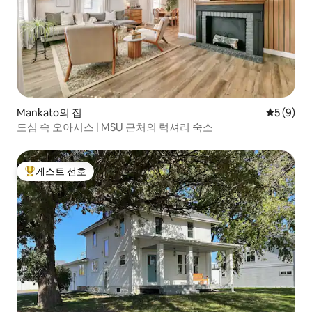
Mankato의 집
평점 5점(
5 (9)
도심 속 오아시스 | MSU 근처의 럭셔리 숙소
게스트 선호
상위 게스트 선호