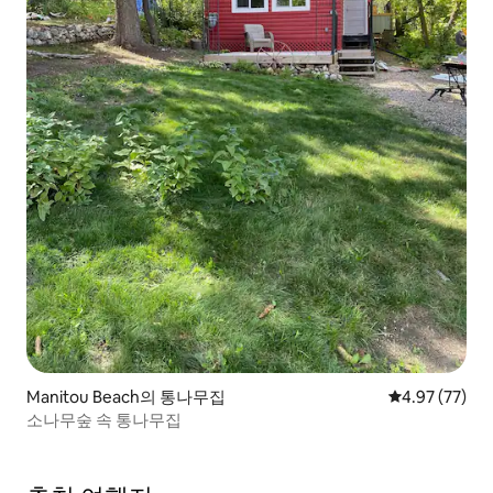
Manitou Beach의 통나무집
평점 4.97점(5
4.97 (77)
소나무숲 속 통나무집