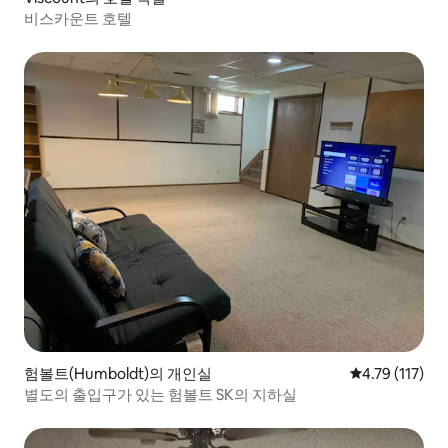
비스카운트 호텔
험볼트(Humboldt)의 개인실
평점 4.79점(5
4.79 (117)
별도의 출입구가 있는 험볼트 SK의 지하실