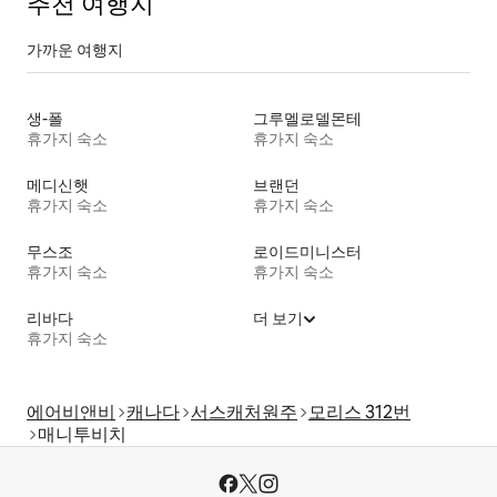
추천 여행지
가까운 여행지
생-폴
그루멜로델몬테
휴가지 숙소
휴가지 숙소
메디신햇
브랜던
휴가지 숙소
휴가지 숙소
무스조
로이드미니스터
휴가지 숙소
휴가지 숙소
리바다
더 보기
휴가지 숙소
에어비앤비
캐나다
서스캐처원주
모리스 312번
매니투비치