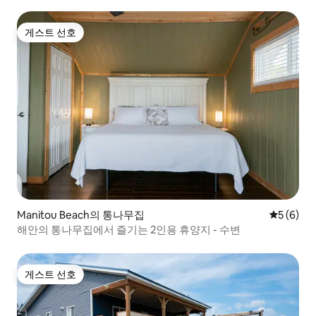
게스트 선호
게스트 선호
Manitou Beach의 통나무집
평점 5점(
5 (6)
해안의 통나무집에서 즐기는 2인용 휴양지 - 수변
게스트 선호
게스트 선호