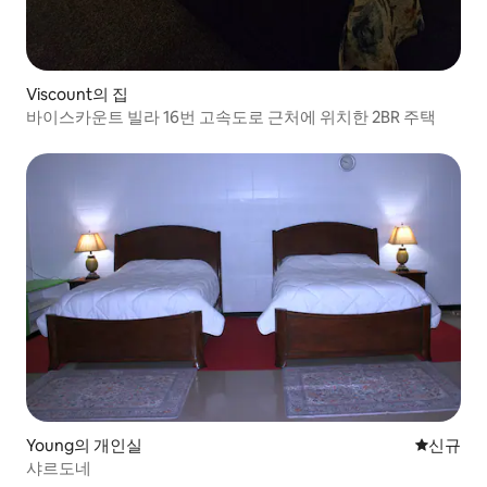
Viscount의 집
바이스카운트 빌라 16번 고속도로 근처에 위치한 2BR 주택
Young의 개인실
신규 숙소
신규
샤르도네