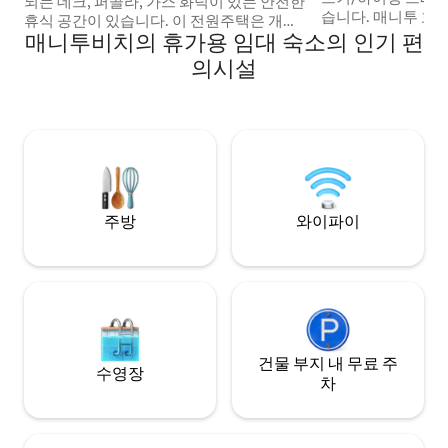
되는 데크, 퍼골라, 가스 화덕이 있는 안전한
습니다. 매니투 호수가 내려다보이는 곳에
휴식 공간이 있습니다. 이 전원주택은 개방
위치하여 독특한 전
매니투비치의 휴가용 임대 숙소의 인기 편
형 주방 식사 거실 공간, 퀸사이즈 침대가 있
류의 휴양지, 모임,
는 침실 2개, 욕실 3개를 갖추고 있습니다.
의시설
적입니다. 2개의 부지/3개의 층에 위치한 매
현대적인 가전제품 6개, 호수까지 도보 3분,
력적이고 기발한 40
댄스랜드까지 도보 7분, 산책로까지 도보 2
실 2개, 반욕실 4개,
분 거리에 있습니다. 저희는 저자극 환경을
실 6개, 침대 7개 
유지하기 위해 노력하고 있습니다. 반려동
바비큐, 주방, 화덕,
물은 동반할 수 없으며, 야외에서만 흡연할
한 식사/라운지/미
수 있습니다. HS 인터넷, 와이파이, 스마트
니다.
TV, 무료 주차 공간 별도의 차고 옵션.
주방
와이파이
건물 부지 내 무료 주
수영장
차