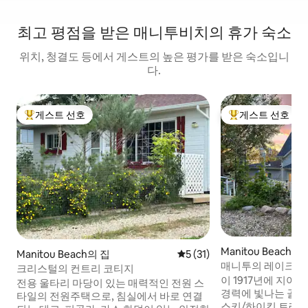
최고 평점을 받은 매니투비치의 휴가 숙소
위치, 청결도 등에서 게스트의 높은 평가를 받은 숙소입니
다.
게스트 선호
게스트 선호
상위 게스트 선호
상위 게스트 선호
Manitou Beach의
Manitou Beach의 집
평점 5점(5점 만점), 후기 31
5 (31)
매니투의 레이크 하우
크리스털의 컨트리 코티지
실 6개
이 1917년에 지어
전용 울타리 마당이 있는 매력적인 전원 스
경력에 빛나는 골프
타일의 전원주택으로, 침실에서 바로 연결
스키/하이킹 트레일