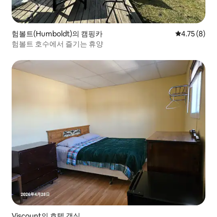
험볼트(Humboldt)의 캠핑카
평점 4.75점(
4.75 (8)
험볼트 호수에서 즐기는 휴양
Viscount의 호텔 객실