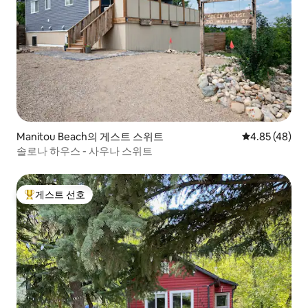
Manitou Beach의 게스트 스위트
평점 4.85점(5
4.85 (48)
솔로나 하우스 - 사우나 스위트
게스트 선호
상위 게스트 선호