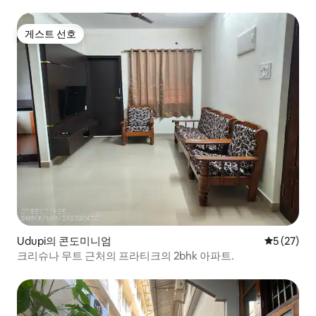
게스트 선호
게스트 선호
Udupi의 콘도미니엄
평점 5점(5
5 (27)
크리슈나 무트 근처의 프라티크의 2bhk 아파트.