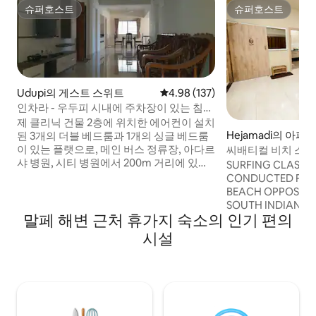
슈퍼호스트
슈퍼호스트
슈퍼호스트
슈퍼호스트
Udupi의 게스트 스위트
평점 4.98점(5점 만점), 후기 137
4.98 (137)
인차라 - 우두피 시내에 주차장이 있는 침실
4개의 플랫
제 클리닉 건물 2층에 위치한 에어컨이 설치
Hejamadi의 아파
된 3개의 더블 베드룸과 1개의 싱글 베드룸
이 있는 플랫으로, 메인 버스 정류장, 아다르
씨배티컬 비치 스테이:
샤 병원, 시티 병원에서 200m 거리에 있습
발코니 2개
SURFING CLASSES
니다. 바로 앞에는 프라사드 네트랄라야가
CONDUCTED FOR 
있습니다. 구내에 주차 공간이 있습니다. 체
BEACH OPPOSITE 
크인 시 열쇠를 드리며, 게스트는 체크아웃
SOUTH INDIAN B
전까지 모든 시설을 이용할 수 있습니다. 4
말페 해변 근처 휴가지 숙소의 인기 편의
8:30 - 9:30 AM Sea
인 이상의 그룹이나 장기 숙박에 이상적인
property located 
시설
숙소입니다. 예약 시 알려주시면 체크인 시
Karnataka. Equidi
간을 유연하게 조정할 수 있습니다. 체크아
Mangalore. Guests
웃은 정오 12시입니다. 늦은 체크아웃을 위
on the beach & ex
해 짐 보관실이 제공됩니다. 엘리베이터 1대
mesmerizing suns
를 이용하실 수 있습니다. 100mpbs 와이파
beach.
이를 이용하실 수 있습니다.