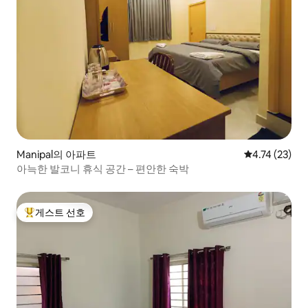
Manipal의 아파트
평점 4.74점(5
4.74 (23)
아늑한 발코니 휴식 공간 – 편안한 숙박
게스트 선호
상위 게스트 선호