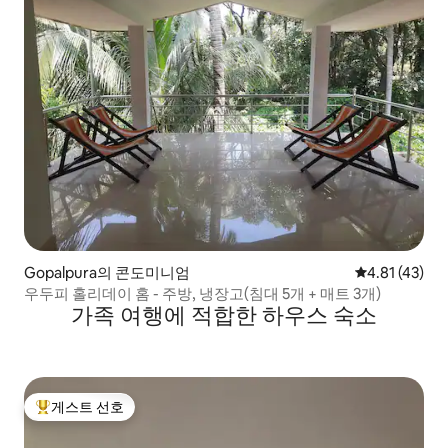
Gopalpura의 콘도미니엄
평점 4.81점(
4.81 (43)
우두피 홀리데이 홈 - 주방, 냉장고(침대 5개 + 매트 3개)
가족 여행에 적합한 하우스 숙소
게스트 선호
상위 게스트 선호