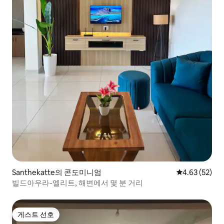
Santhekatte의 콘도미니엄
평점 4.63점(5
4.63 (52)
빌드아우라-엘리트, 해변에서 몇 분 거리
게스트 선호
게스트 선호