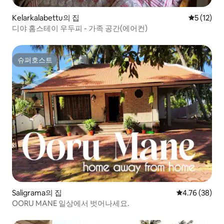
Kelarkalabettu의 집
평점 5점(5
5 (12)
디야 홈스테이 우두피 - 가족 공간(에어컨)
슈퍼호스트
슈퍼호스트
Saligrama의 집
평점 4.76점(5
4.76 (38)
OORU MANE 일상에서 벗어나세요.