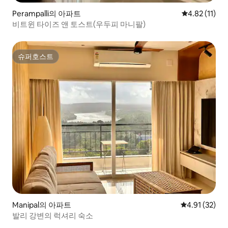
Perampalli의 아파트
평점 4.82점(
4.82 (11)
비트윈 타이즈 앤 토스트(우두피 마니팔)
슈퍼호스트
슈퍼호스트
Manipal의 아파트
평점 4.91점(5
4.91 (32)
발리 강변의 럭셔리 숙소