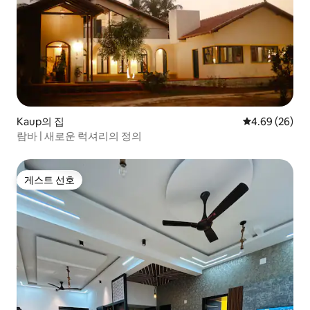
Kaup의 집
평점 4.69점(5
4.69 (26)
람바 | 새로운 럭셔리의 정의
게스트 선호
게스트 선호