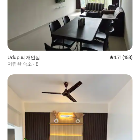
Udupi의 개인실
평점 4.71점(5
4.71 (153)
저렴한 숙소 - E