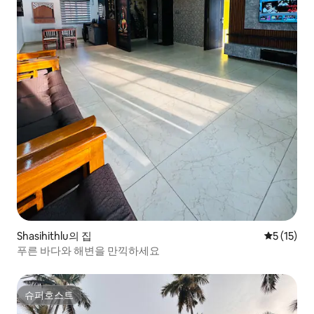
Shasihithlu의 집
평점 5점(5
5 (15)
푸른 바다와 해변을 만끽하세요
슈퍼호스트
슈퍼호스트