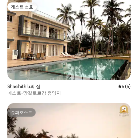
게스트 선호
게스트 선호
Shasihithlu의 집
평점 5점(
5 (5)
네스트-망갈로르강 휴양지
슈퍼호스트
슈퍼호스트