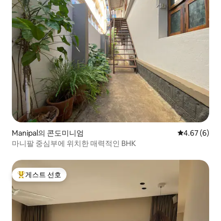
Manipal의 콘도미니엄
평점 4.67점(
4.67 (6)
마니팔 중심부에 위치한 매력적인 BHK
게스트 선호
상위 게스트 선호