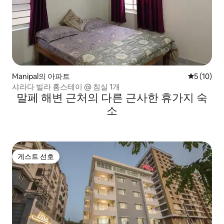
Manipal의 아파트
평점 5점(5
5 (10)
샤라다 빌라 홈스테이 @ 침실 1개
말페 해변 근처의 다른 근사한 휴가지 숙
소
게스트 선호
게스트 선호