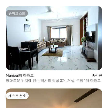
슈퍼호스트
슈퍼호스트
Manipal의 아파트
신규 숙소
신규
평화로운 위치에 있는 럭셔리 침실 2개, 거실, 주방 1개 아파트
게스트 선호
게스트 선호