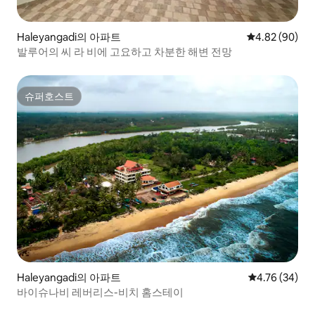
Haleyangadi의 아파트
평점 4.82점(5
4.82 (90)
발루어의 씨 라 비에 고요하고 차분한 해변 전망
슈퍼호스트
슈퍼호스트
Haleyangadi의 아파트
평점 4.76점(5
4.76 (34)
바이슈나비 레버리스-비치 홈스테이