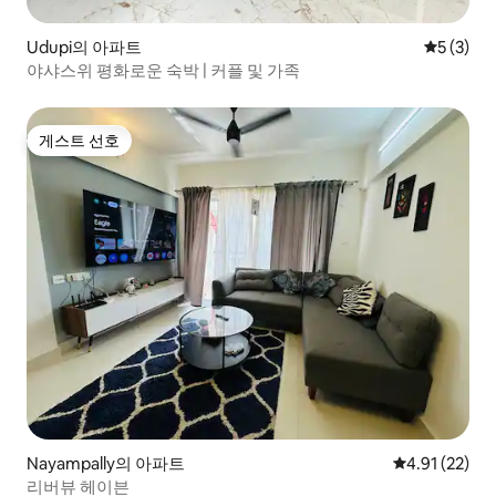
Udupi의 아파트
평점 5점(
5 (3)
야샤스위 평화로운 숙박 | 커플 및 가족
게스트 선호
게스트 선호
Nayampally의 아파트
평점 4.91점(5
4.91 (22)
리버뷰 헤이븐