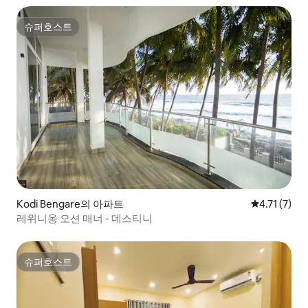
슈퍼호스트
슈퍼호스트
Kodi Bengare의 아파트
평점 4.71점
4.71 (7)
레위니옹 오션 매너 - 데스티니
슈퍼호스트
슈퍼호스트