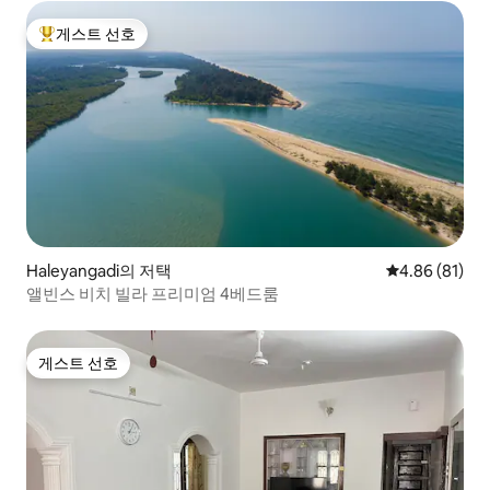
게스트 선호
상위 게스트 선호
Haleyangadi의 저택
평점 4.86점(5
4.86 (81)
앨빈스 비치 빌라 프리미엄 4베드룸
게스트 선호
게스트 선호