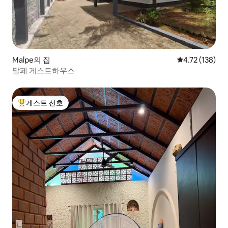
Malpe의 집
평점 4.72점(5
4.72 (138)
말페 게스트하우스
게스트 선호
상위 게스트 선호