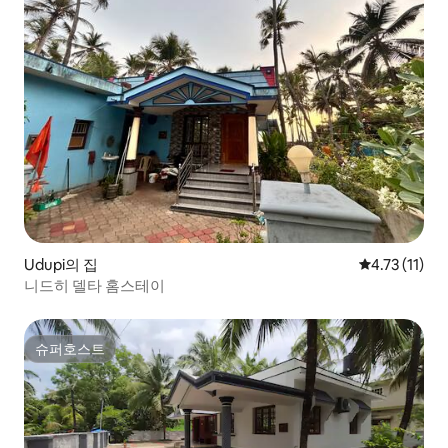
Udupi의 집
평점 4.73점(
4.73 (11)
니드히 델타 홈스테이
슈퍼호스트
슈퍼호스트