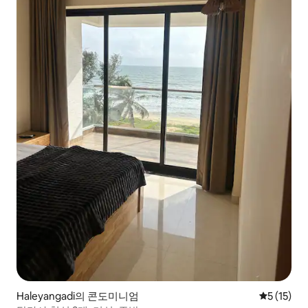
Haleyangadi의 콘도미니엄
평점 5점(5
5 (15)