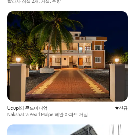
탈라사 침실 2개, 거실, 주방
Udupi의 콘도미니엄
신규 숙소
신규
Nakshatra Pearl Malpe 해안 아파트 거실