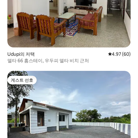
Udupi의 저택
평점 4.97점(5
4.97 (60)
델타 66 홈스테이, 우두피 델타 비치 근처
게스트 선호
게스트 선호