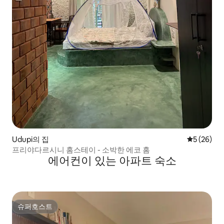
Udupi의 집
평점 5점(5
5 (26)
프리야다르시니 홈스테이 - 소박한 에코 홈
에어컨이 있는 아파트 숙소
슈퍼호스트
슈퍼호스트