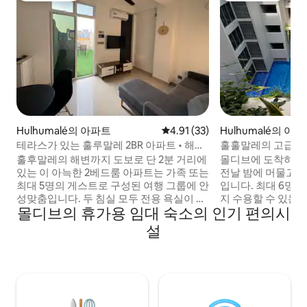
Hulhumalé의 아파트
평점 4.91점(5점 만점), 후기 33
4.91 (33)
Hulhumalé의 아
테라스가 있는 훌루말레 2BR 아파트 • 해변
훌훌말레의 고급스
까지 도보 2분
훌후말레의 해변까지 도보로 단 2분 거리에
몰디브에 도착하거
있는 이 아늑한 2베드룸 아파트는 가족 또는
전날 밤에 머물고 
최대 5명의 게스트로 구성된 여행 그룹에 안
입니다. 최대 6명(성인 2명, 어린이 4명)까
성맞춤입니다. 두 침실 모두 전용 욕실이 있
지 수용할 수 있는
몰디브의 휴가용 임대 숙소의 인기 편의시
으며, 거실 공간과 작은 주방이 있습니다. 야
서 휴식을 취하세요.
외 식사 공간이 있는 전용 테라스를 즐겨 보
간, 스마트 TV, 와
설
세요. 이곳에서는 흡연이 허용됩니다. 도보
수 있습니다. 에어컨 및 안전
거리 내에 훌륭한 레스토랑이 있고, 공항이
용한 지역에 위치하고
단 10분 거리에 있어 경유 및 단기 숙박에 이
점, 레스토랑, 항구에서
상적입니다. 편안한 침대, 에어컨, 와이파
터 말레 지역의 일
이, 즐거운 숙박을 위한 모든 필수품이 갖춰
럽고 현대적인 3베
져 있습니다.
보세요.