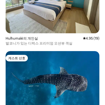
Hulhumalé의 개인실
평점 4.95점(5
4.95 (19)
발코니가 있는 디럭스 프리미엄 오션뷰 객실
게스트 선호
게스트 선호