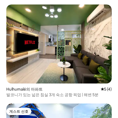
Hulhumalé의 아파트
평점 5점(
5 (4)
발코니가 있는 넓은 침실 3개 숙소 공항 픽업 | 해변 5분
게스트 선호
게스트 선호