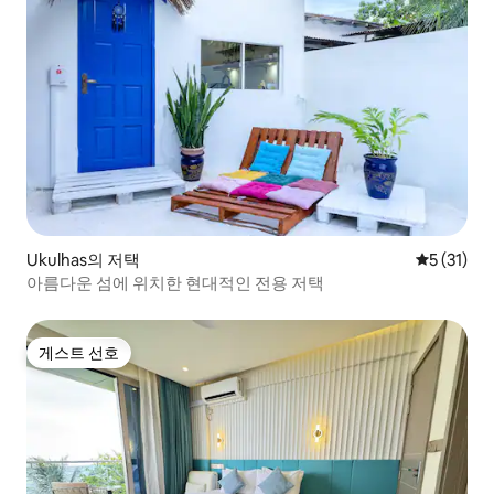
Ukulhas의 저택
평점 5점(5
5 (31)
아름다운 섬에 위치한 현대적인 전용 저택
게스트 선호
게스트 선호