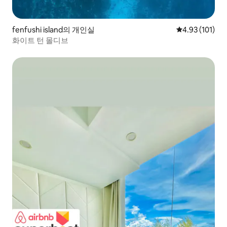
fenfushi island의 개인실
평점 4.93점(5
4.93 (101)
화이트 턴 몰디브