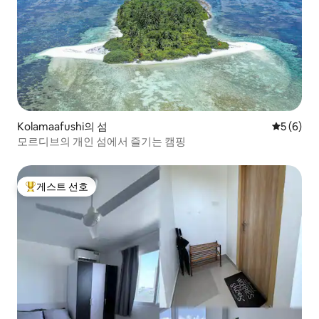
Kolamaafushi의 섬
평점 5점(
5 (6)
모르디브의 개인 섬에서 즐기는 캠핑
게스트 선호
상위 게스트 선호