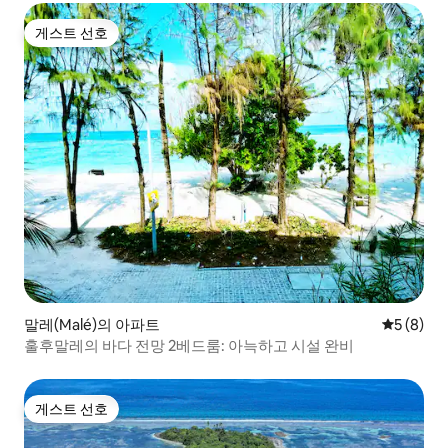
게스트 선호
게스트 선호
말레(Malé)의 아파트
평점 5점(
5 (8)
훌후말레의 바다 전망 2베드룸: 아늑하고 시설 완비
게스트 선호
게스트 선호