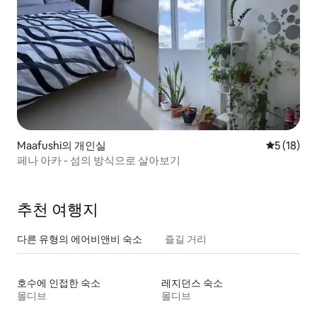
Maafushi의 개인실
평점 5점(5
5 (18)
페나 아카 - 섬의 방식으로 살아보기
추천 여행지
다른 유형의 에어비앤비 숙소
즐길 거리
호수에 인접한 숙소
레지던스 숙소
몰디브
몰디브