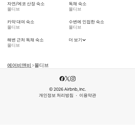
자연/에코 산장 숙소
독채 숙소
몰디브
몰디브
카약 대여 숙소
수변에 인접한 숙소
몰디브
몰디브
해변 근처 독채 숙소
더 보기
몰디브
에어비앤비
몰디브
© 2026 Airbnb, Inc.
개인정보 처리방침
이용약관