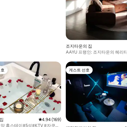
 후기 68개
조지타운의 집
AAYU 프랭인: 조지타운의 헤리
하우스
선호
게스트 선호
선호
게스트 선호
 집
평점 4.94점(5점 만점), 후기 169개
4.94 (169)
후기 351개
클루앙 홈스테이#5성#KTV #자쿠지