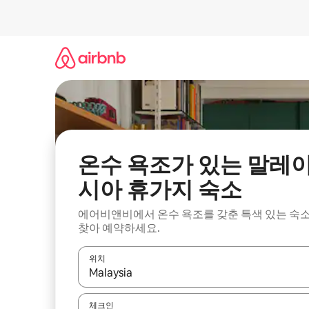
콘
텐
츠
로
바
로
가
기
온수 욕조가 있는 말레
시아 휴가지 숙소
에어비앤비에서 온수 욕조를 갖춘 특색 있는 숙
찾아 예약하세요.
위치
결과가 나오면 위·아래 화살표 키를 사용하거나 터치
체크인