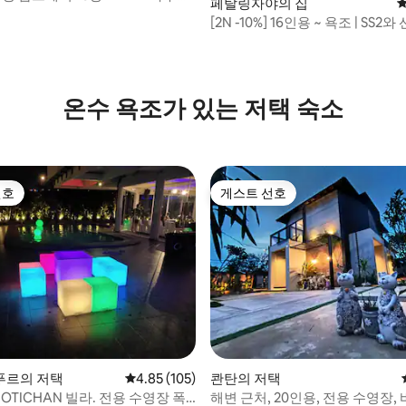
페탈링자야의 집
평
[2N -10%] 16인용 ~ 욕조 | SS2
이
온수 욕조가 있는 저택 숙소
선호
게스트 선호
선호
게스트 선호
 후기 55개
푸르의 저택
평점 4.85점(5점 만점), 후기 105개
4.85 (105)
콴탄의 저택
'MOTICHAN 빌라. 전용 수영장 폭
해변 근처, 20인용, 전용 수영장,