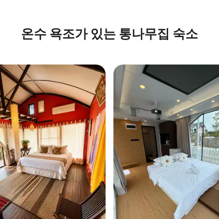
후기 128개
온수 욕조가 있는 통나무집 숙소