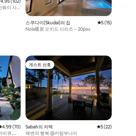
점 4.95점(5점 만점), 후기 102개
4.95 (102)
와 선웨이 사
스쿠다이(Skudai)의 집
평점 5점(5점 만점),
5 (15)
Nola暖居 오키드 시리즈～20pax
게스트 선호
게스트 선호
평점 4.99점(5점 만점), 후기 70개
4.99 (70)
Sabah의 저택
평점 5점(5점 만점),
5 (22)
 바비큐,
해변의 행복 @카람부나이