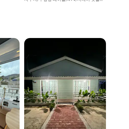
스/바비큐/마작