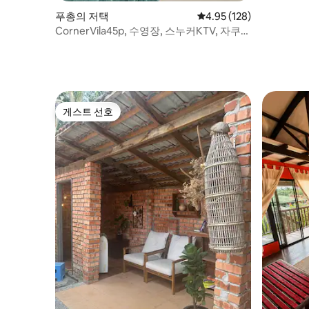
푸총의 저택
평점 4.95점(5점 만점), 
4.95 (128)
CornerVila45p, 수영장, 스누커KTV, 자쿠
지, 단체 생일 파티
게스트 선호
게스트 선호