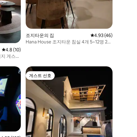
조지타운의 집
평점 4.93점(5점 만점),
4.93 (46)
Hana House 조지타운 침실 4개 5~12명 2대
주차
평점 4.8점(5점 만점), 후기 10개
4.8 (10)
티지 게스트
게스트 선호
게스트 선호