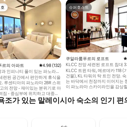
선호
슈퍼호스트
선호
슈퍼호스트
쿠알라룸푸르의 로프트
평
KLCC 전망 세련된 로프트 침대 3
후기 361개
푸르의 아파트
평점 4.98점(5점 만점), 후기 132개
4.98 (132)
옥상 수영장
KLCC 트윈 타워, 메르데카 118 
전망과 인피니티 풀이 있는 파노라마
건물), KL 타워의 탁 트인 전망. 
트
세련된 공간에서 편안하게 휴식을
는 바닥에서 천장까지 이어지는 
. 루센티아의 파노라마 2BR 스위
이 파노라마 스카이라인을 감상할
L 최고의 전망 - 재미있는 분위기로 아
며, 수평선에서 멋진 호박빛 석양
며짐 - 중심부에 위치하고 대중교
수 있습니다. 아래층에는 킹사이즈
욕조가 있는 말레이시아 숙소의 인기 
연결되어 있습니다. - 빠른 와이파
와 바닥 매트리스가 있는 작은 방
릭스 및 기타 기능이 있는 TV 2대 -
니다. 위층에는 킹사이즈 침실 1개
 2개 - 아기 침대와 유아용 식탁
욕조를 즐길 수 있는 고급스러운 
 가족 친화적 - 헬스장, 당구대,
는 넓은 욕실이 있습니다. 상징적인
피아노 - 차고 주차 - 최대 6명까
빌딩에서 멋진 파노라마를 감상할
수 있습니다. - 라라포트 쇼핑몰과