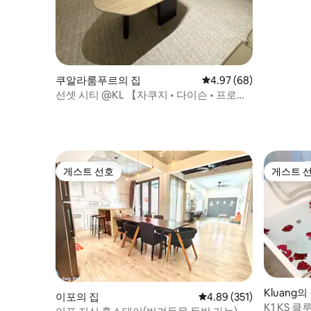
쿠알라룸푸르의 집
평점 4.97점(5점 만점),
4.97 (68)
선셋 시티 @KL 【자쿠지 • 다이슨 • 프로젝
터】
게스트 선호
게스트 
게스트 선호
게스트 
Kluang의
이포의 집
평점 4.89점(5점 만점), 
4.89 (351)
K1 KS 