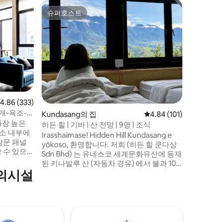
조지타운
슈퍼호스트
게스트
슈퍼호스트
상위 게
로프 워크
저희는 페
닐며 길을
습니다. 
석을 발견
색상을 발
경험하고 
을 수 없
원이 되어
점 4.86점(5점 만점), 후기 333개
4.86 (333)
든 특이한
개-욕조-
Kundasang의 집
평점 4.84점(5점 만점), 
4.84 (101)
이 숙소는
(가장 높은
가족 타운
히든 힐 | 기바 | 산 전망 | 9명 | 조식
숙소 내부에
벽한 출발
Irasshaimase! Hidden Hill Kundasang e
창문 패널
yōkoso, 환영합니다. 저희 (히든 힐 쿤다상
 수 있으
Sdn Bhd) 는 유네스코 세계문화유산에 등재
을 감상할
된 키나발루 산 (자동차 경유) 에서 불과 10
 침실 1개
편의시설
분 거리에 위치한 일본식 영감을 받은 홈스
이 제공됩
테이 컬렉션으로 여러분을 초대합니다. 캄
, 긴 온수
풍 런던 카시가우 쿤다상 (Kampung
욕조가 있
Dondon Kasigau Kundasang) 의 울창한 언
 KL 고층
덕에 자리한 홈스테이는 서로 독특하게 다
 수 있는
르지만 장엄한 키나발루 산이 내려다보입니