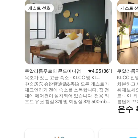
게스트 선호
게스트 
게스트 선호
게스트 
쿠알라룸푸르의 콘도미니엄
평점 4.95점(5점 만점), 
4.95 (361)
쿠알라룸
욕조가 있는 고급 숙소 - KLCC 및 KL
KLCC 
Sentral까지 경전철
2BR 스위
中文房东 会说普通话&粤语 모든 게스트가
차분하고 
체크인하기 전에 숙소를 소독합니다. 집 전
취해보세요
체에 에어컨이 설치되어 있습니다. 전용 리
트: - K
프트 유닛 침실 3개 및 화장실 3개 500mbps
름답게 꾸
온수 
초고속 와이파이 * KL 게이트웨이 몰과 연
통 허브에 
결. * LRT 역- Universiti로 바로 연결. 최적의
이 - 넷플
위치 경전철을 이용하면 - 미드 밸리 - KL 센
멋진 수영장
트럴 (환승 허브) - 차이나타운 - 메데르카 광
의자가 있는
장 - KLCC 차량이용시 - 미드 밸리까지 5분
바비큐장, 
- 방사르 & PJ 지역까지 7분 - TRX까지 7분 -
지 숙박할 