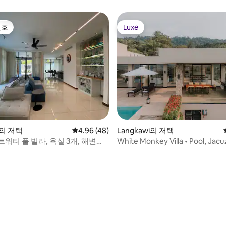
KTV 등의 편의시설을 갖춘 더코
선호
Luxe
선호
Luxe
i의 저택
평점 4.96점(5점 만점), 후기 48개
4.96 (48)
Langkawi의 저택
워터 풀 빌라, 욕실 3개, 해변까
White Monkey Villa • Pool, Jacuz
Concierge