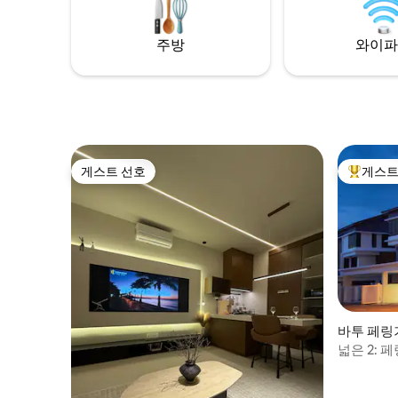
KLCC 및 부킷빈탕 지역까지 10분
와우 엔터
식료품점, 
주방
와이파
게스트 선호
게스트
게스트 선호
상위 게
바투 페링기(B
의 집
넓은 2: 