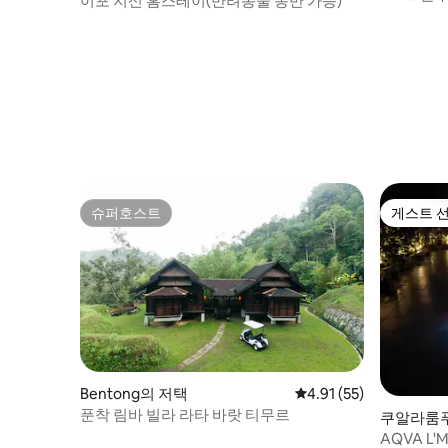
이포 지신 홈스테이(반려동물 동반 가능)
#킹코일
슈퍼호스트
게스트 
슈퍼호스트
게스트 
Bentong의 저택
평점 4.91점(5점 만점),
4.91 (55)
푼착 림바 빌라 라타 바랏 티무르
쿠알라룸
AQVA L