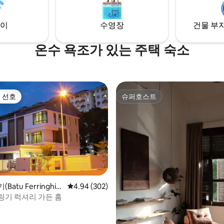
48층 인피니티 풀에서 즐거운 시
테인먼트 거리가 딸려 있습니다. -
세요.
약국, 영화관 등
이
수영장
건물 부지
온수 욕조가 있는 주택 숙소
 선호
슈퍼호스트
스트 선호
슈퍼호스트
atu Ferringhi)
평점 4.94점(5점 만점), 후기 302개
4.94 (302)
페링기 럭셔리 가든 홈