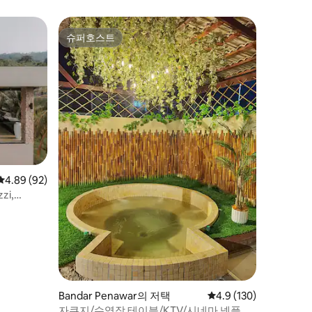
브 빌라
슈퍼호스트
슈퍼호스트
평점 4.89점(5점 만점), 후기 92개
4.89 (92)
zi,
Bandar Penawar의 저택
평점 4.9점(5점 만점), 
4.9 (130)
자쿠지/수영장 테이블/KTV/시네마 넷플릭