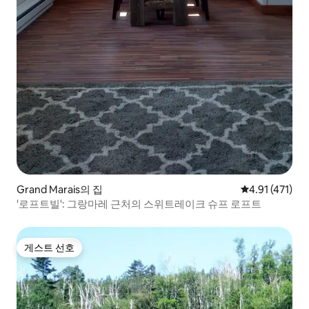
Grand Marais의 집
평점 4.91점(5
4.91 (471)
'로프트빌': 그랑마레 근처의 스위트레이크 슈프 로프트
게스트 선호
게스트 선호