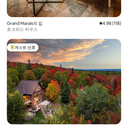
Grand Marais의 집
평점 4.98점(5
4.98 (118)
호크위드 하우스
게스트 선호
상위 게스트 선호