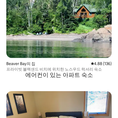
Beaver Bay의 집
평점 4.88점(5점
4.88 (136)
프라이빗 블랙샌드 비치에 위치한 노스우드 럭셔리 숙소
에어컨이 있는 아파트 숙소