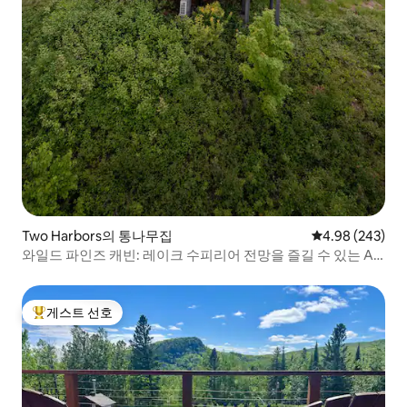
Two Harbors의 통나무집
평점 4.98점(5점
4.98 (243)
와일드 파인즈 캐빈: 레이크 수피리어 전망을 즐길 수 있는 A
자형 통나무집
게스트 선호
상위 게스트 선호