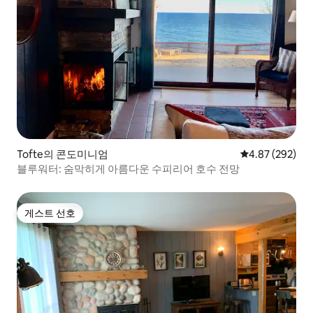
Tofte의 콘도미니엄
평점 4.87점(5점
4.87 (292)
블루워터: 숨막히게 아름다운 수피리어 호수 전망
게스트 선호
게스트 선호