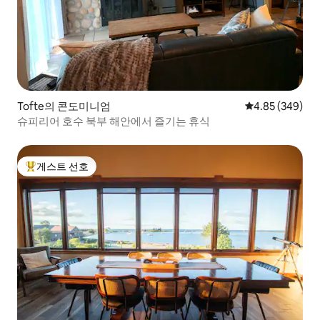
Tofte의 콘도미니엄
평점 4.85점(5점
4.85 (349)
슈피리어 호수 북부 해안에서 즐기는 휴식
게스트 선호
상위 게스트 선호