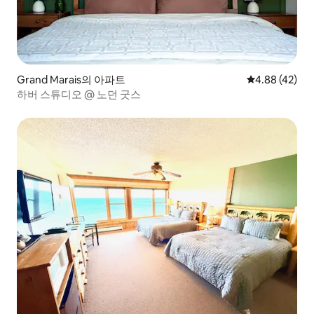
Grand Marais의 아파트
평점 4.88점(5
4.88 (42)
하버 스튜디오 @ 노던 굿스