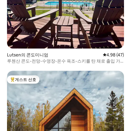
Lutsen의 콘도미니엄
평점 4.98점(5
4.98 (47)
루첸산 콘도-전망-수영장-온수 욕조-스키를 탄 채로 출입 가
능
게스트 선호
상위 게스트 선호