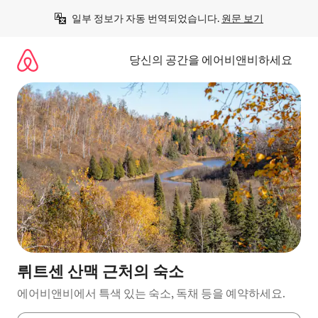
콘
일부 정보가 자동 번역되었습니다. 
원문 보기
텐
츠
로
당신의 공간을 에어비앤비하세요
바
로
가
기
뤼트센 산맥 근처의 숙소
에어비앤비에서 특색 있는 숙소, 독채 등을 예약하세요.