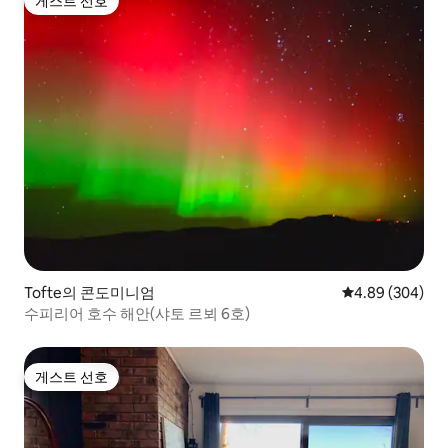
게스트 선호
게스트 선호
Tofte의 콘도미니엄
평점 4.89점(5점
4.89 (304)
수피리어 호수 해안(샤토 르뵈 6호)
게스트 선호
게스트 선호