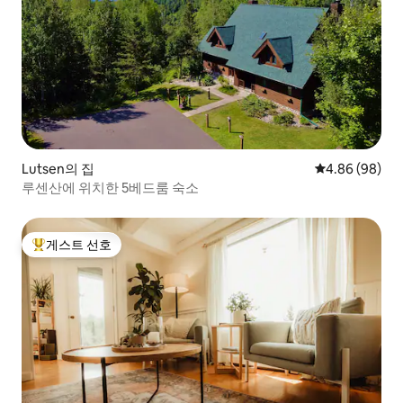
Lutsen의 집
평점 4.86점(5
4.86 (98)
루센산에 위치한 5베드룸 숙소
게스트 선호
상위 게스트 선호