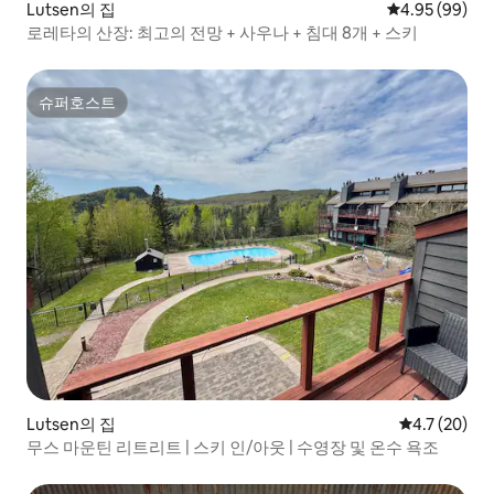
Lutsen의 집
평점 4.95점(5
4.95 (99)
로레타의 산장: 최고의 전망 + 사우나 + 침대 8개 + 스키
슈퍼호스트
슈퍼호스트
Lutsen의 집
평점 4.7점(5
4.7 (20)
무스 마운틴 리트리트 | 스키 인/아웃 | 수영장 및 온수 욕조