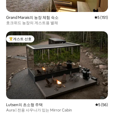
Grand Marais의 농장 체험 숙소
평점 5점(5점
5 (151)
호크위드 농장의 게스트용 별채
게스트 선호
상위 게스트 선호
Lutsen의 초소형 주택
평점 5점(5
5 (56)
Aura | 전용 사우나가 있는 Mirror Cabin