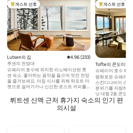
게스트 선호
게스트 선호
상위 게스트 선호
상위 게스트 선호
Lutsen의 집
평점 4.96점(5점 만점), 후기 233
4.96 (233)
루센의 전망대
Tofte의 콘도미니
슈페리어 호수에 위치한 리노베이션된 룻
슈페리어 호수 해안
센 숙소. 좋아하는 음악을 들으며 멋진 전망
련된 휘게 숙소
평화로운 슈페리어 
을 즐겨보세요. 아침 식사를 위해 락포트 마
스칸디나비아 스타
켓으로 걸어가거나 신선한 로스트 커피를
분위기를 자랑하는 
마시러 피카로 가보세요. 초고속 인터넷 연
닛 대형 2층 콘도에서 
결로 '재택 근무'를 즐기세요. 불 주변에서
뤼트센 산맥 근처 휴가지 숙소의 인기 편
란다에서 해변에 부
스모어를 만들거나, 하이킹을 하거나, 노스
어보세요. 숙소의 
의시설
쇼어 와이너리를 방문하거나, 알파인 슬라
보세요. ​숙소 내 수
이드를 경험하거나, 곤돌라를 타거나, 자전
데크, 화덕에서 휴
거를 타거나, 골프를 치거나, 스키를 타거
모험을 즐긴 후에는
나... 휴식을 취하고 즐기세요! 콘데 나스트
게 쉬세요. 이곳에서 일년 내내 자연을 즐겨
는 전망을 특징으로 합니다!