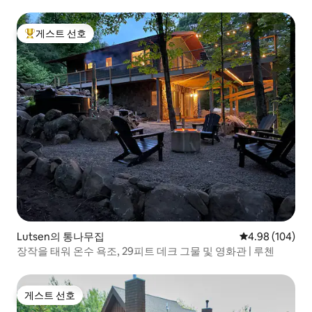
게스트 선호
상위 게스트 선호
Lutsen의 통나무집
평점 4.98점(5점
4.98 (104)
장작을 태워 온수 욕조, 29피트 데크 그물 및 영화관 | 루첸
게스트 선호
게스트 선호