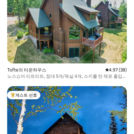
Tofte의 타운하우스
평점 4.97점(5
4.97 (38)
노스쇼어 리트리트, 침대 5개/욕실 4개, 스키를 탄 채로 출입
가능
게스트 선호
상위 게스트 선호