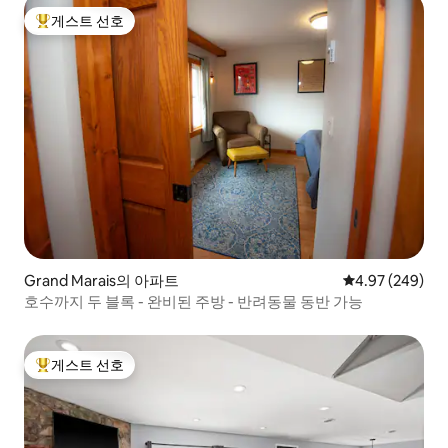
게스트 선호
상위 게스트 선호
Grand Marais의 아파트
평점 4.97점(5점
4.97 (249)
호수까지 두 블록 - 완비된 주방 - 반려동물 동반 가능
게스트 선호
상위 게스트 선호