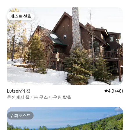
게스트 선호
게스트 선호
Lutsen의 집
평점 4.9점(5
4.9 (48)
루센에서 즐기는 무스 마운틴 탈출
슈퍼호스트
슈퍼호스트