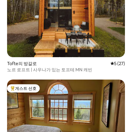
Tofte의 방갈로
평점 5점(5
5 (27)
노르 로프트 | 사우나가 있는 토프테 MN 캐빈
게스트 선호
상위 게스트 선호