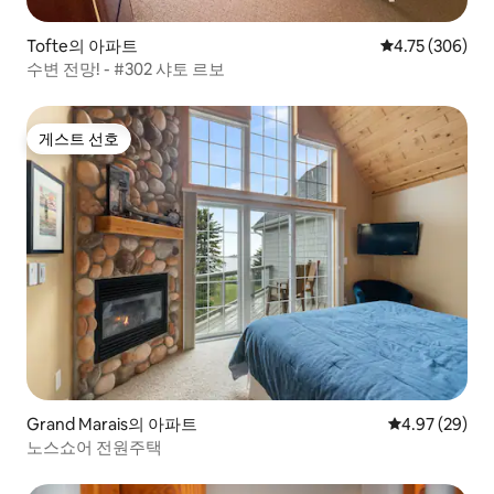
Tofte의 아파트
평점 4.75점(5점
4.75 (306)
수변 전망! - #302 샤토 르보
게스트 선호
게스트 선호
Grand Marais의 아파트
평점 4.97점(5
4.97 (29)
노스쇼어 전원주택