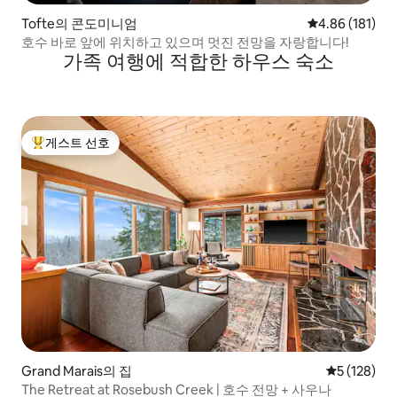
Tofte의 콘도미니엄
평점 4.86점(5
4.86 (181)
호수 바로 앞에 위치하고 있으며 멋진 전망을 자랑합니다!
가족 여행에 적합한 하우스 숙소
게스트 선호
상위 게스트 선호
Grand Marais의 집
평점 5점(5점
5 (128)
The Retreat at Rosebush Creek | 호수 전망 + 사우나