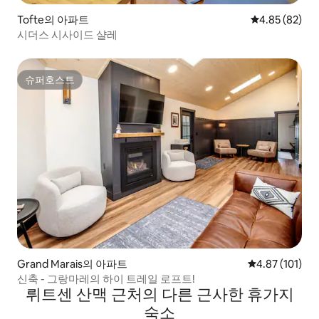
Tofte의 아파트
평점 4.85점(5
4.85 (82)
시더스 시사이드 샬레
슈퍼호스트
슈퍼호스트
Grand Marais의 아파트
평점 4.87점(5
4.87 (101)
신축 - 그랑마레의 하이 트레일 로프트!
뤼트센 산맥 근처의 다른 근사한 휴가지
숙소