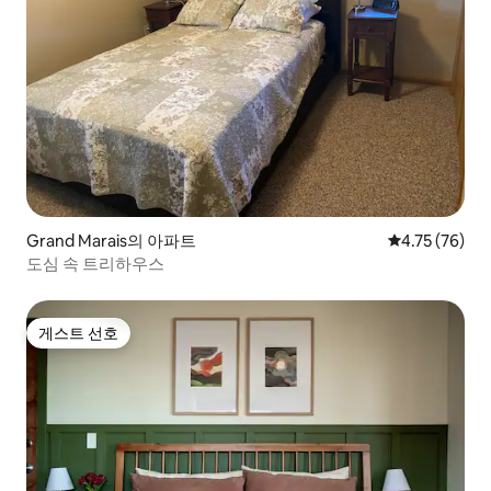
Grand Marais의 아파트
평점 4.75점(5
4.75 (76)
도심 속 트리하우스
게스트 선호
게스트 선호