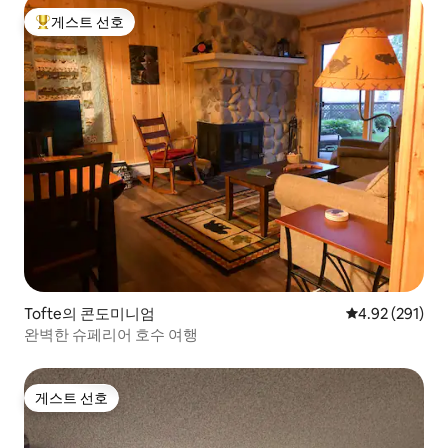
게스트 선호
상위 게스트 선호
Tofte의 콘도미니엄
평점 4.92점(5점
4.92 (291)
완벽한 슈페리어 호수 여행
게스트 선호
게스트 선호