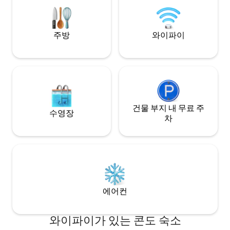
보세요. 근처 루센 
cntraveler(dotcom)/gallery/beautiful-
레일, 그랜드 마레
lake-houses-you-can-rent-on-airbnb
즐길 수 있는 곳이 
다!
주방
와이파이
건물 부지 내 무료 주
수영장
차
에어컨
와이파이가 있는 콘도 숙소