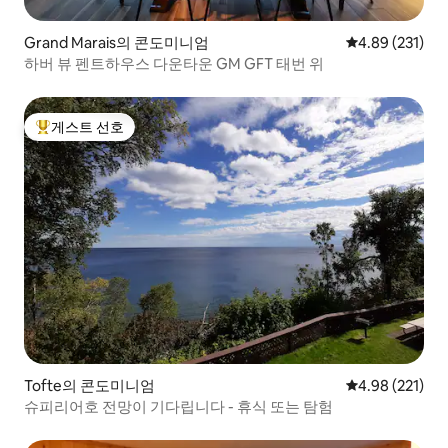
Grand Marais의 콘도미니엄
평점 4.89점(5점
4.89 (231)
하버 뷰 펜트하우스 다운타운 GM GFT 태번 위
게스트 선호
상위 게스트 선호
Tofte의 콘도미니엄
평점 4.98점(5점
4.98 (221)
슈피리어호 전망이 기다립니다 - 휴식 또는 탐험