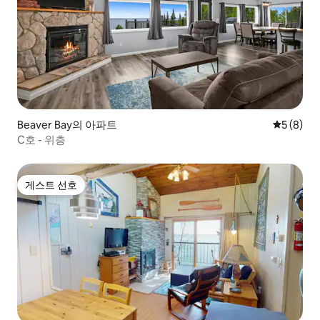
Beaver Bay의 아파트
평점 5점(
5 (8)
C호 - 위층
게스트 선호
게스트 선호