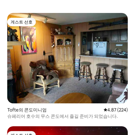
게스트 선호
게스트 선호
Tofte의 콘도미니엄
평점 4.87점(5점
4.87 (224)
슈페리어 호수의 무스 콘도에서 즐길 준비가 되었습니다.