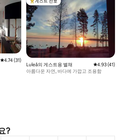
게스트 선호
상위 게스트 선호
평점 4.74점(5점 만점), 후기 31개
4.74 (31)
Luleå의 게스트용 별채
평점 4.93점(5점 만점),
4.93 (41)
아름다운 자연, 바다에 가깝고 조용함
요?