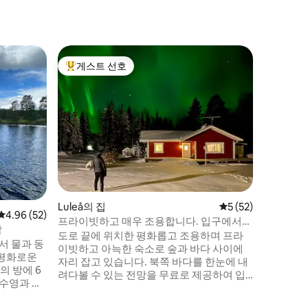
Luleå의
게스트 선호
게스트 
상위 게스트 선호
게스트 
♥ 공항 
시
메인 코티
할 수 있
니다. 뜰
스트하우스 2개
넉합니다(
분, 칼락스 공항
트램폴린,
침대와 어
망. 작은
Luleå의 집
평점 5점(5점 만점),
5 (52)
스노우모빌
평점 4.96점(5점 만점), 후기 52개
4.96 (52)
전원주택은
프라이빗하고 매우 조용합니다. 입구에서
막
와이파이 
바로 북극광을 볼 수 있습니다.
도로 끝에 위치한 평화롭고 조용하며 프라
서 물과 동
이빗하고 아늑한 숙소로 숲과 바다 사이에
 평화로운
자리 잡고 있습니다. 북쪽 바다를 한눈에 내
려다볼 수 있는 전망을 무료로 제공하여 입
구의 나무 데크에서 직접 오로라를 볼 수 있
 거리입니
는 아주 좋은 기회를 제공합니다. 별이 빛나