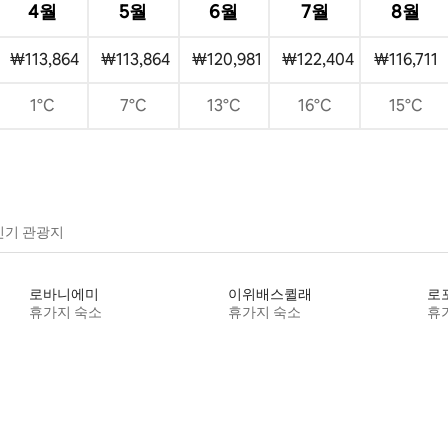
4월
5월
6월
7월
8월
₩113,864
₩113,864
₩120,981
₩122,404
₩116,711
1°C
7°C
13°C
16°C
15°C
인기 관광지
로바니에미
이위배스퀼래
로
휴가지 숙소
휴가지 숙소
휴