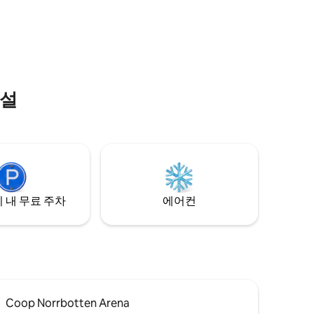
는 하늘을 더 잘 볼 수 있도록 야외 조명을 끌
기, 수영,
수 있습니다. 실내에 편안함을 위한 장작 벽
난로. 전통적인 장작 사우나를 이용해 보세
 50분 우리
요. 겨울에는 해수면이 얼어 농장에서 직접
는 산으로
얼음 위를 걷거나 스키를 탈 수 있습니다. 야
옆에 더 단
생 포유류와 맹금류가 있는 풍부한 야생 동
.
물.
시설
 내 무료 주차
에어컨
Coop Norrbotten Arena