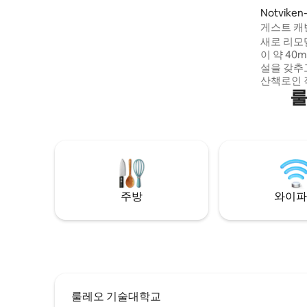
대에서 잠을 자고 호수 옆에서 사우나를 즐
Notvike
기세요. 자동차로 접근이 용이하며, 무료 주
집
게스트 캐
차장이 마련되어 있습니다. 슈퍼마켓까지
새로 리모
2km. 숙소 바로 옆에서 달리고 스키를 탈 수
이 약 40
있는 트레일. 스키/스케이트/자전거 대여 가
설을 갖추
능. 얼어붙은 호수 위의 북극광을 감상하세
산책로인 
요. 위치와 전망이 멋집니다. 와이파이
룰
있습니다.
500/500. 환영합니다!
스나 기차역에
는 다음과
니다. 호스트 
집까지 도보로 약 5
로 10분,
니다. 주차장이 있
요금을 내
주방
와이파
다. 참고:
룰레오 기술대학교