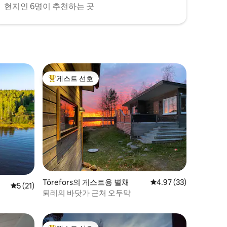
현지인 6명이 추천하는 곳
게스트 선호
상위 게스트 선호
Törefors의 게스트용 별채
평점 4.97점(5점 만점),
4.97 (33)
평점 5점(5점 만점), 후기 21개
5 (21)
퇴레의 바닷가 근처 오두막