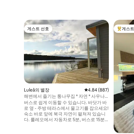
게스트 선호
게스트
게스트 선호
상위 게
Luleå의 별장
평점 4.84점(5점 만점), 
4.84 (887)
해변에서 즐기는 통나무집 * 자연 * 사우나
피시 스키 카약
버스로 쉽게 이동할 수 있습니다. 바닷가 바
로 옆 - 주방 테라스에서 물고기를 잡으세요!
숙소 바로 앞에 북극 자연이 펼쳐져 있습니
다. 룰레오에서 자동차로 5분, 버스로 15분
거리에 있습니다. 룰뢰가 자전거로 바로 갈
수 있는 완벽한 휴식 공간입니다. 편안한 침