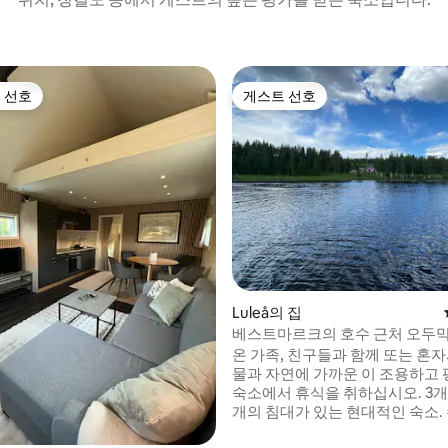
 선호
게스트 선호
스트 선호
게스트 선호
후기 887개
Luleå의 집
베스트마르크의 호수 근처 오두
온 가족, 친구들과 함께 또는 혼자
물과 자연에 가까운 이 조용하고
숙소에서 휴식을 취하십시오. 3개의 방에 6
개의 침대가 있는 현대적인 숙소. 수영과 낚
시가 가능한 호수까지 약 50미터