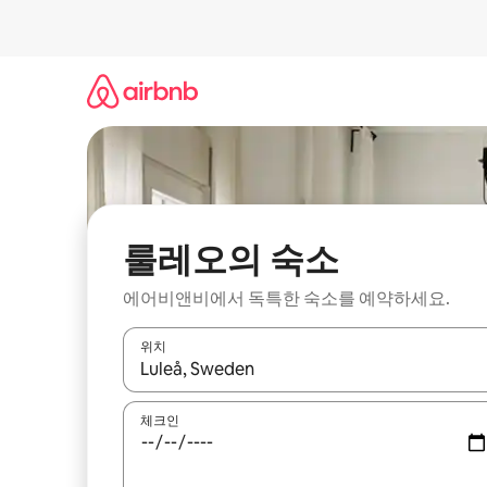
콘
텐
츠
로
바
로
가
기
룰레오의 숙소
에어비앤비에서 독특한 숙소를 예약하세요.
위치
결과가 나오면 위·아래 화살표 키를 사용하거나 터치
체크인