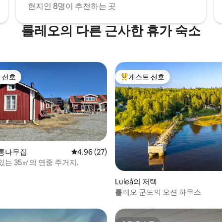
현지인 8명이 추천하는 곳
룰레오의 다른 근사한 휴가 숙소
 선호
게스트 선호
스트 선호
상위 게스트 선호
 통나무집
평점 4.96점(5점 만점), 후기 27개
4.96 (27)
에 있는 35㎡의 연중 주거지.
 후기 16개
Luleå의 저택
룰레오 군도의 오션 하우스