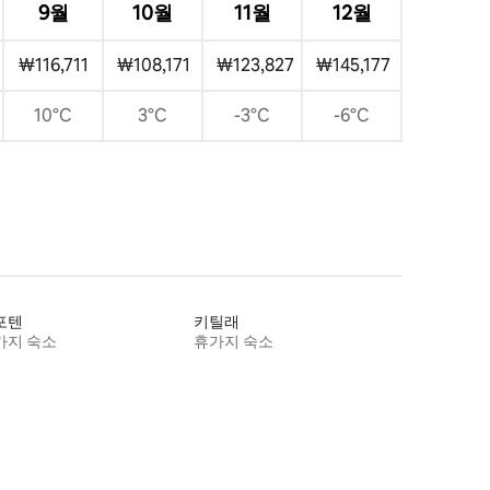
9월
10월
11월
12월
₩116,711
₩108,171
₩123,827
₩145,177
10°C
3°C
-3°C
-6°C
포텐
키틸래
가지 숙소
휴가지 숙소