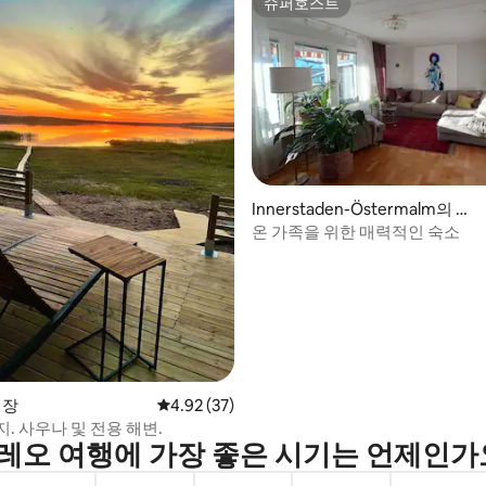
슈퍼호스트
슈퍼호스트
Innerstaden-Östermalm의 저
 후기 51개
택
온 가족을 위한 매력적인 숙소
별장
평점 4.92점(5점 만점), 후기 37개
4.92 (37)
. 사우나 및 전용 해변.
레오 여행에 가장 좋은 시기는 언제인가