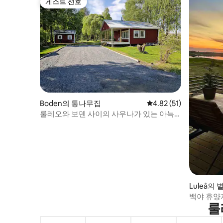
게스트 선호
게스트 선호
Boden의 통나무집
평점 4.82점(5점 만점),
4.82 (51)
룰레오와 보덴 사이의 사우나가 있는 아늑
한 오두막
Luleå의 
백야 휴양지
룰