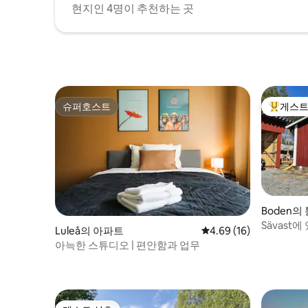
현지인 4명이 추천하는 곳
슈퍼호스트
게스트
슈퍼호스트
상위 게
Boden의
Sävast
Luleå의 아파트
평점 4.69점(5점 만점),
4.69 (16)
아늑한 스튜디오 | 편안함과 업무