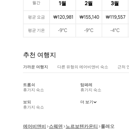
월간
1월
2월
3월
₩120,981
₩155,140
₩119,557
평균 요금
-9°C
-9°C
-4°C
평균 기온
추천 여행지
가까운 여행지
다른 유형의 에어비앤비 숙소
근처 
트롬쇠
탐페레
휴가지 숙소
휴가지 숙소
보되
더 보기
휴가지 숙소
에어비앤비
스웨덴
노르보텐카운티
룰레오