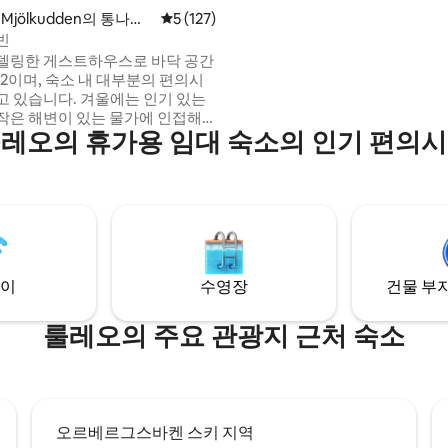
다. 부지에 별도의 건물에 장작 사우나가 있
n-Mjölkudden의 통나무
평점 5점(5점 만점), 후기 127개
5 (127)
습니다. 여름에는 사우나, 보트 타
자전거를 즐길 수 있습니다. 보덴까지 약 20
빈
분, 룰레오까지 30분, 피테오까지
델링한 게스트하우스로 바닥 공간
는 또한 아름다운 전망을 자랑하
m2이며, 숙소 내 대부분의 편의시
산책하거나 등산할 수 있는 연못 
고 있습니다. 겨울에는 인기 있는
순한 숲 오두막을 가지고 있습니다
작은 해변이 있는 물가에 인접해
레오의 휴가용 임대 숙소의 인기 편의
 상대적으로 중심지에 있으며 버
서 가깝습니다. 게스트하우스
 같은 동일한 부지에 위치해 있습
가족의 거주지. 헬스장과 피자
분. 식료품점까지 자전거
 마을까지 자전거로 15~20분 거리입
습니다. 2인 이상인 경우,
고 추가 침대를 대여할 수 있습니
이
수영장
건물 부지
 겨울에는 바닥이 춥습니다.
룰레오의 주요 관광지 근처 숙소
오르베르그스바켄 스키 지역