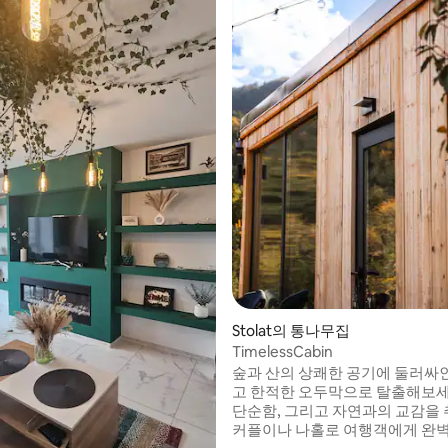
후기 105개
Stolat의 통나무집
TimelessCabin
숲과 산의 상쾌한 공기에 둘러싸
고 한적한 오두막으로 탈출해보세
단순함, 그리고 자연과의 교감을
커플이나 나홀로 여행객에게 완