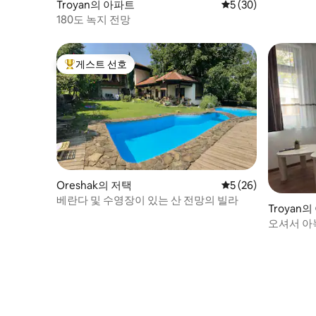
Troyan의 아파트
평점 5점(5점 만점),
5 (30)
180도 녹지 전망
게스트 선호
상위 게스트 선호
Oreshak의 저택
평점 5점(5점 만점),
5 (26)
베란다 및 수영장이 있는 산 전망의 빌라
Troyan
오셔서 아