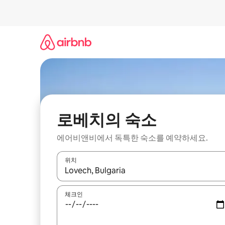
콘
텐
츠
로
바
로
가
기
로베치의 숙소
에어비앤비에서 독특한 숙소를 예약하세요.
위치
결과가 나오면 위·아래 화살표 키를 사용하거나 터치
체크인