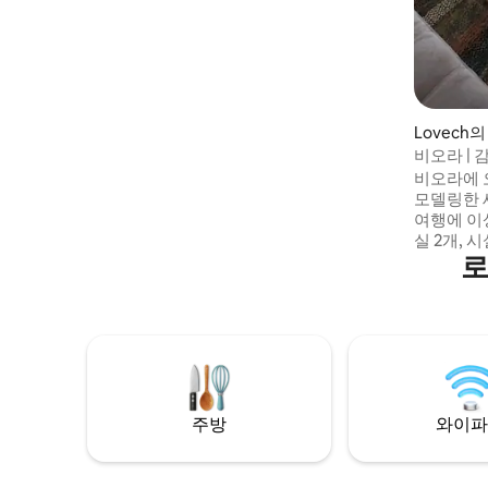
Lovech
비오라 |
비오라에 
모델링한 
여행에 이
실 2개, 
로
욕실, 소
춘 넓은 
스마트 T
안한 숙박
다. 시내 
고 있으며,
있습니다.
니다.
주방
와이파