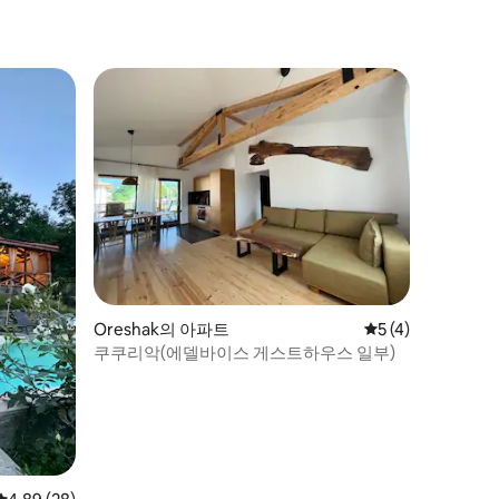
Oreshak의 아파트
평점 5점(5점 만점)
5 (4)
쿠쿠리악(에델바이스 게스트하우스 일부)