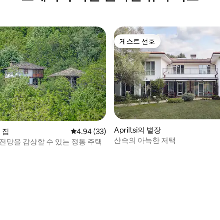
게스트 선호
게스트 선호
Apriltsi의 별장
의 집
평점 4.94점(5점 만점), 후기 33개
4.94 (33)
산속의 아늑한 저택
 전망을 감상할 수 있는 정통 주택