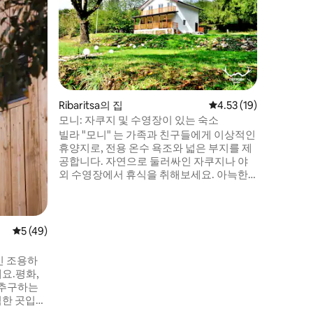
소피아에서
스카르 -
혼드나 동
있습니다.
평온함, 친
실 4개 
공용입니다
계절 수영
Ribaritsa의 집
평점 4.53점(5점 만점),
4.53 (19)
용할 수 
모니: 자쿠지 및 수영장이 있는 숙소
일 때만 
빌라 "모니" 는 가족과 친구들에게 이상적인
니다.
휴양지로, 전용 온수 욕조와 넓은 부지를 제
공합니다. 자연으로 둘러싸인 자쿠지나 야
외 수영장에서 휴식을 취해보세요. 아늑한
벽난로, 식사 공간, 시설이 완비된 주방이 있
는 넓은 거실을 즐겨보세요. 빌라에는 욕실
이 딸린 침실 4개, 욕실 3개, 화덕이 있는 테
라스가 있습니다. 아이들은 놀이 공간, 집라
평점 5점(5점 만점), 후기 49개
5 (49)
인, 트램펄린을 좋아할 것입니다. 고요한 분
위기에서 휴식, 모험, 잊을 수 없는 순간을 보
인 조용하
내기에 완벽합니다!
요.평화,
 추구하는
벽한 곳입니