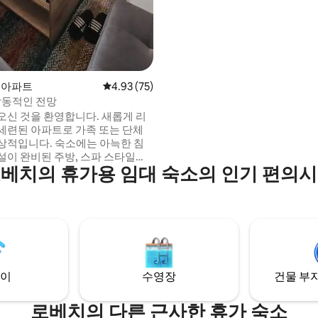
다. 새소리가 가득한 아침, 별빛 
저녁, 그리고 군중에서 벗어나 완
이버시를 누리세요. 이 캐빈은 편
전기, 완비된 주방, 기본적인 편의 
늑한 분위기를 갖추고 있어 조용
취하기에 이상적입니다. 낭만적
휴양을 원하는 커플에게 완벽한 
의 아파트
평점 4.93점(5점 만점), 후기 75개
4.93 (75)
 감동적인 전망
오신 것을 환영합니다. 새롭게 리
세련된 아파트로 가족 또는 단체
상적입니다. 숙소에는 아늑한 침
시설이 완비된 주방, 스파 스타일의
베치의 휴가용 임대 숙소의 인기 편의
파 베드와 멋진 파노라마 전망을 갖
거실이 있습니다. 초고속 와이파이,
V, 우아한 인테리어가 어우러져 편
을 위한 완벽한 환경을 선사합니
중심지에서 2.4km 거리에 위치하
 상점, 레스토랑, 관광지 근처에
 두 발코니 모두 흡연 공간이 있습
이
수영장
건물 부지
로베치의 다른 근사한 휴가 숙소