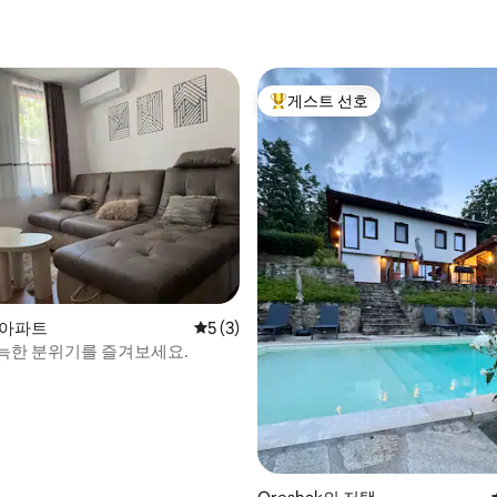
 후기 30개
게스트 선호
상위 게스트 선호
 후기 26개
의 아파트
평점 5점(5점 만점), 후기 3개
5 (3)
늑한 분위기를 즐겨보세요.