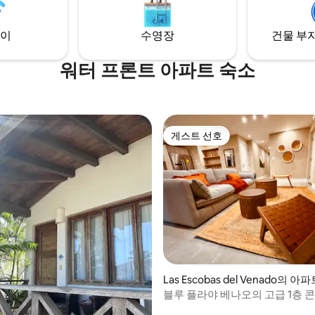
과 가깝습니다. 평화로운 숙소에서 온 가족
과 함께 휴식을 취해보세요.
이
수영장
건물 부지
워터 프론트 아파트 숙소
게스트 선호
게스트 선호
 후기 43개
Las Escobas del Venado의 아
블루 플라야 베나오의 고급 1층 