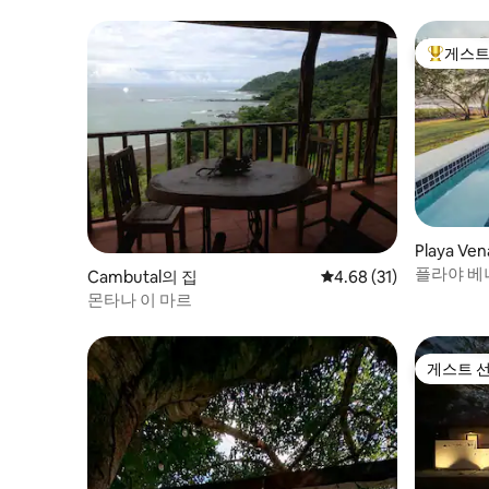
게스트
상위 게
Playa Ve
플라야 베
Cambutal의 집
평점 4.68점(5점 만점),
4.68 (31)
몬타나 이 마르
게스트 
게스트 