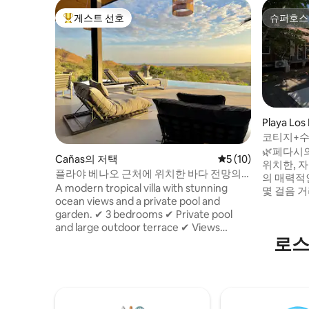
게스트 선호
슈퍼호스
상위 게스트 선호
슈퍼호스
Playa Lo
무집
코티지+
@Playalos
🌿페다시
Cañas의 저택
평점 5점(5점 만점),
5 (10)
위치한, 
플라야 베나오 근처에 위치한 바다 전망의
의 매력적인 
럭셔리 빌라
A modern tropical villa with stunning
몇 걸음 거
ocean views and a private pool and
고 자연 환
garden. ✔ 3 bedrooms ✔ Private pool
숙소가 아
and large outdoor terrace ✔ Views
갖춰진 숙
로스
toward Ocean and Isla Cañas ✔ Access
는 친구들
to the Community Gym ✔ Only 10
인 수영장
minutes from Playa Venao Perfect for
🏕️평화,
vacations, remote work, or long stays
게 안성맞
near Playa Venao.
있습니다🌊. 지금 예약하세요. 만
고대합니다