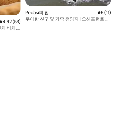
Pedasi의 집
평점 5점(5점 만점),
5 (11)
우아한 친구 및 가족 휴양지 | 오션프런트 수
평점 4.92점(5점 만점), 후기 53개
4.92 (53)
영장
인치 비치,