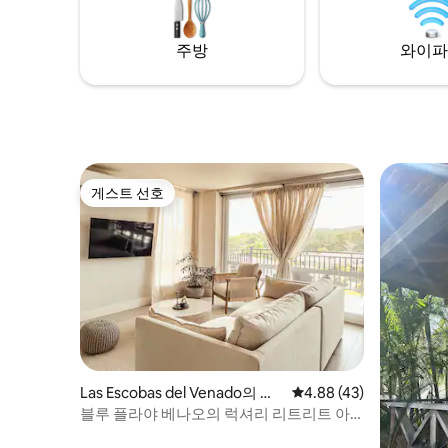
주방
와이파
게스트 선호
게스트 선호
Las Escobas del Venado의 아
평점 4.88점(5점 만점),
4.88 (43)
파트
블루 플라야 베나오의 럭셔리 리트리트 아
파트 B-31