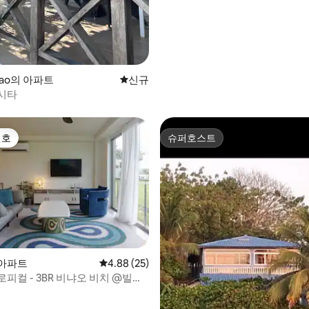
enao의 아파트
신규 숙소
신규
시타
선호
슈퍼호스트
선호
슈퍼호스트
의 아파트
평점 4.88점(5점 만점), 후기 25개
4.88 (25)
피컬 - 3BR 비냐오 비치 @빌라
 후기 29개