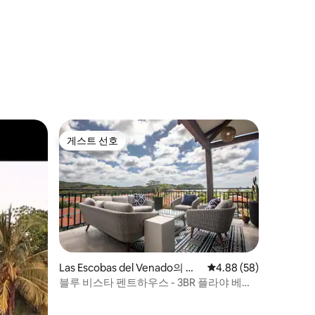
게스트 선호
게스트 선호
Las Escobas del Venado의 아
평점 4.88점(5점 만점),
4.88 (58)
파트
블루 비스타 펜트하우스 - 3BR 플라야 베나
오 @BlueVenao