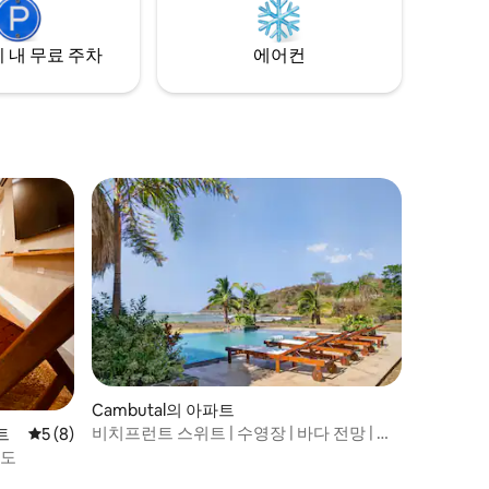
세요.
 내 무료 주차
에어컨
Cambutal의 아파트
비치프런트 스위트 | 수영장 | 바다 전망 | 파
파트
평점 5점(5점 만점), 후기 8개
5 (8)
티오
콘도