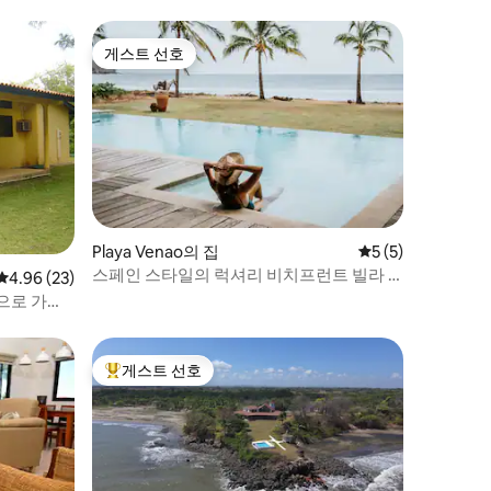
게스트 선호
게스트 선호
Playa Venao의 집
평점 5점(5점 만점)
5 (5)
스페인 스타일의 럭셔리 비치프런트 빌라 |
평점 4.96점(5점 만점), 후기 23개
4.96 (23)
장기 숙박
으로 가는
게스트 선호
상위 게스트 선호