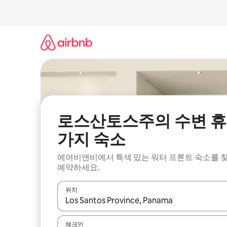
콘
텐
츠
로
바
로
가
기
로스산토스주의 수변 휴
가지 숙소
에어비앤비에서 특색 있는 워터 프론트 숙소를 
예약하세요.
위치
결과가 나오면 위·아래 화살표 키를 사용하거나 터치
체크인