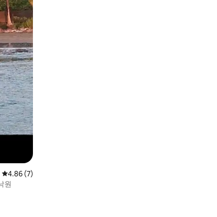
평점 4.86점(5점 만점), 후기 7개
4.86 (7)
낙원