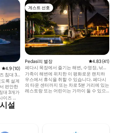
Playa V
게스트 선호
게스트 
게스트 선호
게스트 
플라야 라
런트 이
열대 우
럭셔리한 
오신 것을
침실 3개
둘러싸인 
휴식을 취
수 있습니다. 파도 소리와 함께 
하고, 수
Pedasí의 별장
평점 4.83점(5점 만점),
4.83 (41)
따라 산책
페다시 목장에서 즐기는 해변, 수영장, 낚시,
평점 4.9점(5점 만점), 후기 10개
4.9 (10)
서 식사를
드론 촬영
가족이 해변에 위치한 이 평화로운 랜치하
마련되어 
즈 침대 3
우스에서 휴식을 취할 수 있습니다. 페다시
보내실 수
있도록 설계
의 타운 센터까지 또는 차로 5분 거리에 있는
에서 편안한
레스토랑 또는 어린이는 가까이 둘 수 있으
침대 3개가
며, 이층 침대는 킹 사이즈 침대 근처에 있으
사이즈 매
며, 넓은 메인 룸에는 TV와 디즈니 채널이 있
의시설
는 단체에
습니다. 더블 베드 2개가 있는 다른 침실 2
즐기며 휴
개. 모든 객실에는 욕실과 옷장이 있습니다.
 쉬고, 몇
바다와 야생의 편안한 전망을 감상할 수 있
. 과라레
는 별도의 주방 및 식사 공간. 이슬라 이구아
투어, 현
나 투어, 낚시 여행 또는 승마에 대해 문의하
해변 생활