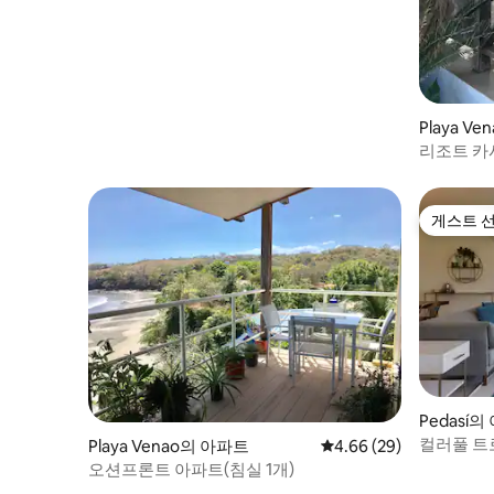
Playa V
리조트 카
게스트 
게스트 
Pedasí
컬러풀 트로
Playa Venao의 아파트
평점 4.66점(5점 만점),
4.66 (29)
마리나
오션프론트 아파트(침실 1개)