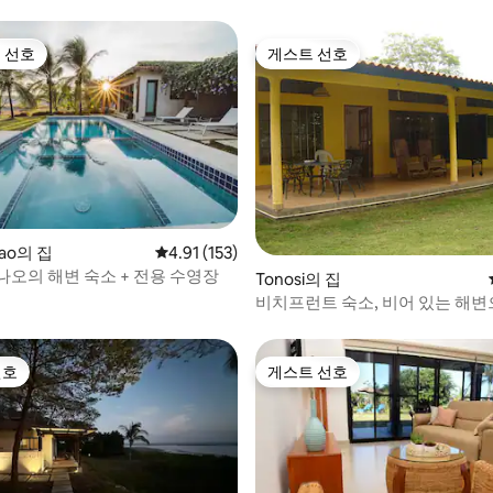
 선호
게스트 선호
스트 선호
게스트 선호
nao의 집
평점 4.91점(5점 만점), 후기 153개
4.91 (153)
나오의 해변 숙소 + 전용 수영장
 후기 31개
Tonosi의 집
비치프런트 숙소, 비어 있는 해변
열쇠 포함
선호
게스트 선호
선호
게스트 선호