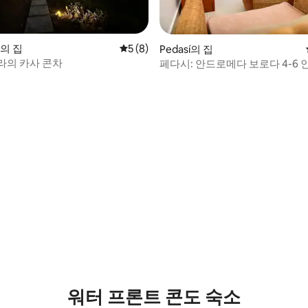
l의 집
평점 5점(5점 만점), 후기 8개
5 (8)
Pedasí의 집
라의 카사 콘차
페다시: 안드로메다 보로다 4-6 
수영장
워터 프론트 콘도 숙소