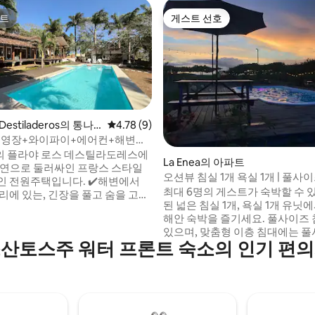
트
게스트 선호
트
게스트 선호
s Destiladeros의 통나
평점 4.78점(5점 만점), 후기 9개
4.78 (9)
수영장+와이파이+에어컨+해변
destiladeros
의 플라야 로스 데스틸라도레스에
 후기 10개
La Enea의 아파트
자연으로 둘러싸인 프랑스 스타일
오션뷰 침실 1개 욕실 1개 | 풀사이
전원주택입니다. ✔️해변에서
개 | 6명 숙박 가능
최대 6명의 게스트가 숙박할 수 
리에 있는, 긴장을 풀고 숨을 고르
된 넓은 침실 1개, 욕실 1개 유닛
경을 즐길 수 있는 숙소. 호화로운
해안 숙박을 즐기세요. 풀사이즈 
닙니다. 마음의 평화와 필수품이
있으며, 맞춤형 이층 침대에는 풀
소입니다. 이 단지는 가족 전체 또
산토스주 워터 프론트 숙소의 인기 편
트리스 2개가 있습니다. 가족 또
과 함께 휴식을 취하기에 이상적
적합한 숙소입니다. 바다 전망을 
과 열린 공간을 갖추고 있습니다.
식을 취하고, 수영장에서 시원하게
 자연, 진정한 경험을 원하는 분들에
분 안에 해변으로 바로 걸어가세요
춤이며 바다에서 몇 걸음 거리에
항에 위치하고 있으며, 낚시, 보트 
나뵙기를
대적인 편안함을 갖춘 평화로운 
.