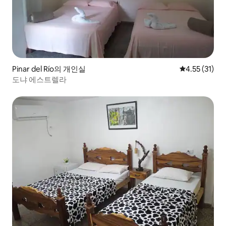
Pinar del Río의 개인실
평점 4.55점(
4.55 (31)
도냐 에스트렐라