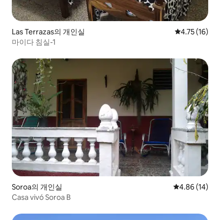
Las Terrazas의 개인실
평점 4.75점(
4.75 (16)
마이다 침실-1
Soroa의 개인실
평점 4.86점(5
4.86 (14)
Casa vivó Soroa B