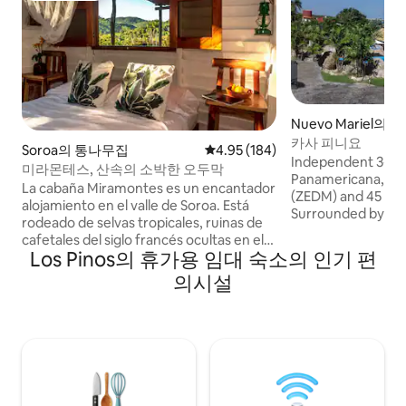
Nuevo Mariel의 집
카사 피니요
Soroa의 통나무집
평점 4.95점(5점 만점), 후기 184
4.95 (184)
Independent 3-be
미라몬테스, 산속의 소박한 오두막
Panamericana, 10 
La cabaña Miramontes es un encantador
(ZEDM) and 45 mi
alojamiento en el valle de Soroa. Está
Surrounded by larg
rodeado de selvas tropicales, ruinas de
gardens. • 3 Bedrooms: Includes a
cafetales del siglo francés ocultas en el
unique undergroun
Los Pinos의 휴가용 임대 숙소의 인기 편
bosque, senderos, piscinas naturales,
balcony and sea vi
cascadas y una biodiversidad de las más
의시설
Private pool and 
interesantes del país. La paz y la belleza
with dining area. •
de la cabaña Miramontes son difíciles de
equipped with frid
olvidar. Además cuenta con energía
microwave. • Utili
solar propia, así que el descanso
backup (power pla
confortable está garantizado. El
desayuno también está incluido en el
precio de tu alojamiento.