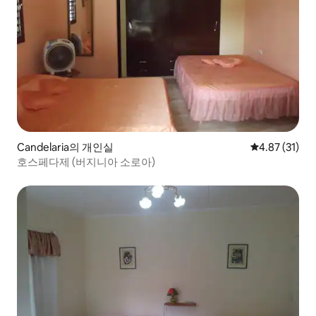
Candelaria의 개인실
평점 4.87점(5
4.87 (31)
호스페다제 (버지니아 소로아)