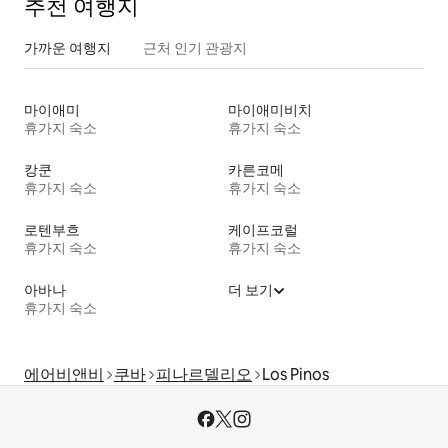
추천 여행지
가까운 여행지
근처 인기 관광지
마이애미
마이애미비치
휴가지 숙소
휴가지 숙소
캉쿤
카른코메
휴가지 숙소
휴가지 숙소
로텐부흐
케이프코럴
휴가지 숙소
휴가지 숙소
아바나
더 보기
휴가지 숙소
에어비앤비
쿠바
피나르델리오
Los Pinos