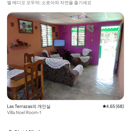
엘 메디오 오두막: 소로아와 자연을 즐기세요
Las Terrazas의 개인실
평점 4.65점(5
4.65 (68)
Villa Noel Room-1