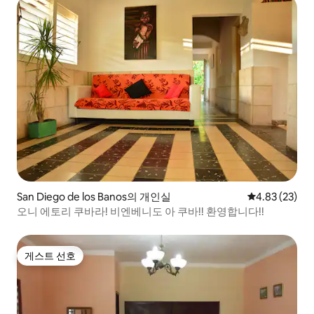
San Diego de los Banos의 개인실
평점 4.83점(5
4.83 (23)
오니 에토리 쿠바라! 비엔베니도 아 쿠바!! 환영합니다!!
게스트 선호
게스트 선호