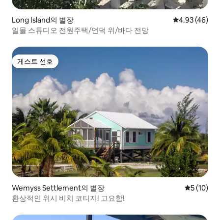
Long Island의 별장
평점 4.93점(5
4.93 (46)
일몰 스튜디오 전원주택/언덕 위/바다 전망
게스트 선호
게스트 선호
Wemyss Settlement의 별장
평점 5점(5
5 (10)
환상적인 위시 비치 코티지! 고요함!