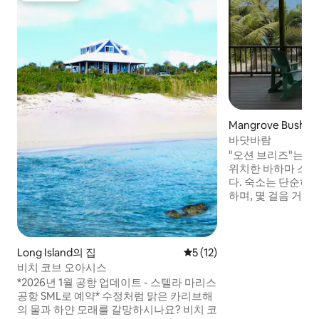
Mangrove Bush S
바닷바람
"오션 브리즈"는 
위치한 바하마 스
다. 숙소는 단순하고
하며, 몇 걸음 거리
과 가루 같은 백사
니다. 정자에서 휴
에 몸을 담그고, 
를 탐험해보세요. 
Long Island의 집
평점 5점(5점 만점), 후기 12
5 (12)
다를 즐기기에 완벽
비치 코브 오아시스
바닷바람이 불어오
*2026년 1월 공항 업데이트 - 스텔라 마리스
함, 자연의 아름다
공항 SML로 예약* 수정처럼 맑은 카리브해
조화를 이루는 곳입
의 물과 하얀 모래를 갈망하시나요? 비치 코