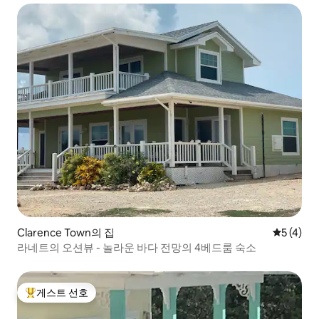
Clarence Town의 집
평점 5점(
5 (4)
라네트의 오션뷰 - 놀라운 바다 전망의 4베드룸 숙소
게스트 선호
상위 게스트 선호