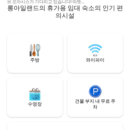
브 오아시스가 기다리고 있습니다! 따뜻한
롱아일랜드의 휴가용 임대 숙소의 인기 편
모래사장에 가라앉아 다채로운 물고기를
볼 수 있는 청록색 바다를 상상해보세요. 이
의시설
한적한 파라다이스는 여러분의 휴양지입니
다! 윌크 케이 (솔트 폰드 동쪽) 에 위치한 활
기찬 3베드룸 숙소는 부드러운 파도가 있는
전용 만을 자랑하며, 도보로 30초 거리에 있
어 수영과 스노클링을 즐기기에 안성맞춤
입니다!
주방
와이파이
건물 부지 내 무료 주
수영장
차