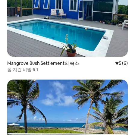
Mangrove Bush Settlement의 숙소
평점 5점(
5 (6)
잘 지킨 비밀 # 1