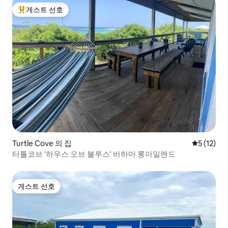
게스트 선호
상위 게스트 선호
Turtle Cove 의 집
평점 5점(5
5 (12)
터틀코브 '하우스 오브 블루스' 바하마 롱아일랜드
게스트 선호
게스트 선호