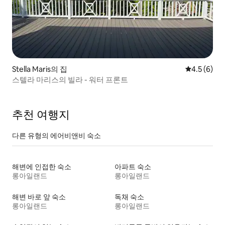
Stella Maris의 집
평점 4.5점(
4.5 (6)
스텔라 마리스의 빌라 - 워터 프론트
추천 여행지
다른 유형의 에어비앤비 숙소
해변에 인접한 숙소
아파트 숙소
롱아일랜드
롱아일랜드
해변 바로 앞 숙소
독채 숙소
롱아일랜드
롱아일랜드