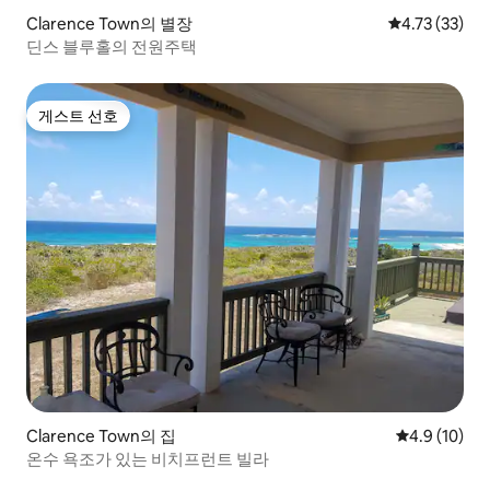
Clarence Town의 별장
평점 4.73점(5
4.73 (33)
딘스 블루홀의 전원주택
게스트 선호
게스트 선호
Clarence Town의 집
평점 4.9점(5
4.9 (10)
온수 욕조가 있는 비치프런트 빌라