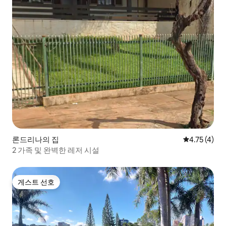
론드리나의 집
평점 4.75점(
4.75 (4)
2 가족 및 완벽한 레저 시설
게스트 선호
게스트 선호