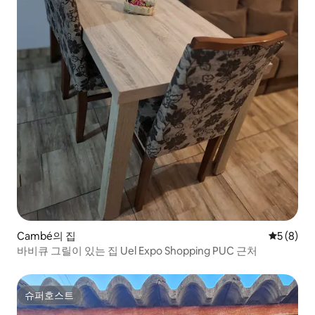
Cambé의 집
평점 5점(
5 (8)
바비큐 그릴이 있는 집 Uel Expo Shopping PUC 근처
슈퍼호스트
슈퍼호스트