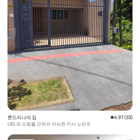
론드리나의 집
평점 4.97점(5
4.97 (33)
UEL과 쇼핑몰 근처의 아늑한 카사 노바 II.