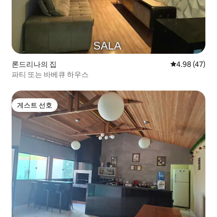
론드리나의 집
평점 4.98점(5
4.98 (47)
파티 또는 바베큐 하우스
게스트 선호
게스트 선호