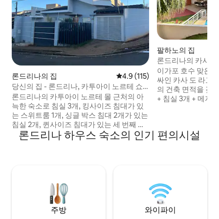
팔하노의 집
론드리나의 카사 두
이가포 호수 맞은편
론드리나의 집
평점 4.9점(5점 만점), 후기 115
4.9 (115)
싸인 카사 도 라고. 
당신의 집 - 론드리나, 카투아이 노르테 쇼
의 건축 면적을 갖춘
핑몰 근처
론드리나의 카투아이 노르테 몰 근처의 아
+ 침실 3개 + 메자닌
늑한 숙소로 침실 3개, 킹사이즈 침대가 있
개, 벽난로가 있는 거
는 스위트룸 1개, 싱글 박스 침대 2개가 있는
주방, 발코니, 바비큐
침실 2개, 퀸사이즈 침대가 있는 세 번째 침
이 있는 고급 공간, 
론드리나 하우스 숙소의 인기 편의시설
실이 있습니다. 퀸사이즈 침대로 변신하는
동고, 여러 개의 테이
소파 베드가 있는 넓은 거실과 추가 매트리
간 4대, 바닥 난로,
스 2개가 있습니다. 거실, 식당, 개방형 주방
장. 최고의 장소에서
공간이 통합되어 있어 게스트 간의 교류가
사를 하고, 일하세요
더 활발하게 이루어집니다. 세탁 공간도 마
련되어 있습니다. 그리고 바베큐 그릴 - 작
은 바베큐를 즐길 수 있는 곳... 차고에는 두
대의 픽업 트럭을 주차할 수 있는 공간이 있
습니다.
주방
와이파이