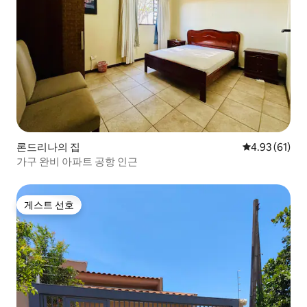
론드리나의 집
평점 4.93점(5
4.93 (61)
가구 완비 아파트 공항 인근
게스트 선호
게스트 선호