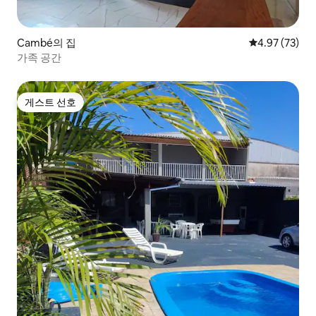
Cambé의 집
평점 4.97점(5
4.97 (73)
가족 공간
게스트 선호
게스트 선호