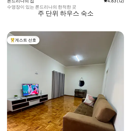
론드리나의 집
평점 4.83점(5
4.83 (12)
수영장이 있는 론드리나의 한적한 곳
주 단위 하우스 숙소
게스트 선호
상위 게스트 선호