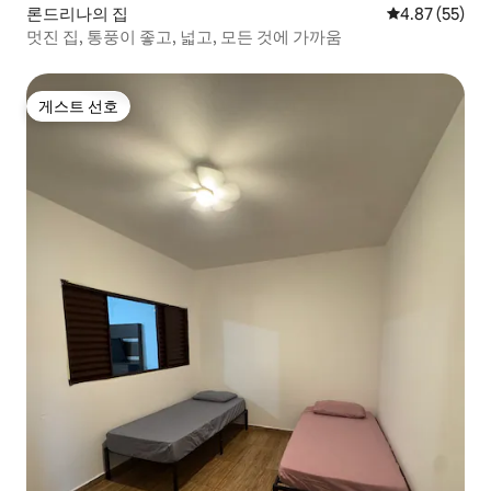
론드리나의 집
평점 4.87점(5
4.87 (55)
멋진 집, 통풍이 좋고, 넓고, 모든 것에 가까움
게스트 선호
게스트 선호