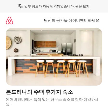
콘
일부 정보가 자동 번역되었습니다. 
원문 보기
텐
츠
로
당신의 공간을 에어비앤비하세요
바
로
가
기
론드리나의 주택 휴가지 숙소
에어비앤비에서 특색 있는 하우스 숙소를 찾아 예약하세
요.