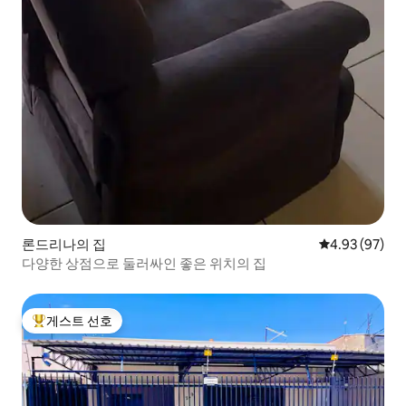
론드리나의 집
평점 4.93점(5
4.93 (97)
다양한 상점으로 둘러싸인 좋은 위치의 집
게스트 선호
상위 게스트 선호