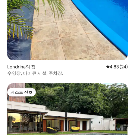
Londrina의 집
평점 4.83점(5
4.83 (24)
수영장, 바비큐 시설, 주차장.
게스트 선호
게스트 선호