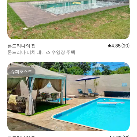
론드리나의 집
평점 4.85점(5
4.85 (20)
론드리나 비치 테니스 수영장 주택
슈퍼호스트
슈퍼호스트