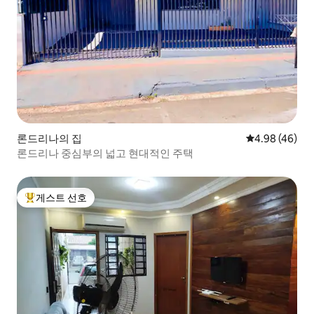
론드리나의 집
평점 4.98점(5
4.98 (46)
론드리나 중심부의 넓고 현대적인 주택
게스트 선호
상위 게스트 선호