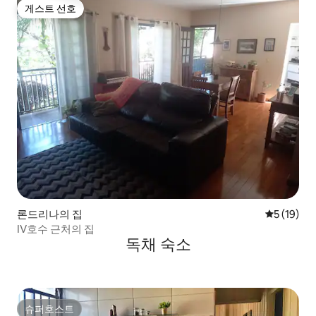
게스트 선호
게스트 선호
론드리나의 집
평점 5점(5
5 (19)
IV호수 근처의 집
독채 숙소
슈퍼호스트
슈퍼호스트