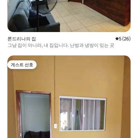
론드리나의 집
평점 5점(5
5 (26)
그냥 집이 아니라, 내 집입니다. 난방과 냉방이 있는 곳
게스트 선호
게스트 선호