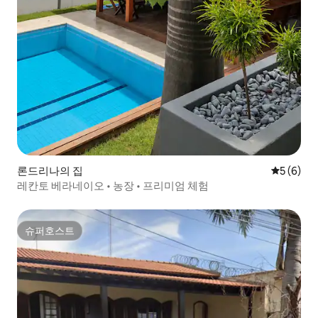
론드리나의 집
평점 5점(
5 (6)
레칸토 베라네이오 • 농장 • 프리미엄 체험
슈퍼호스트
슈퍼호스트