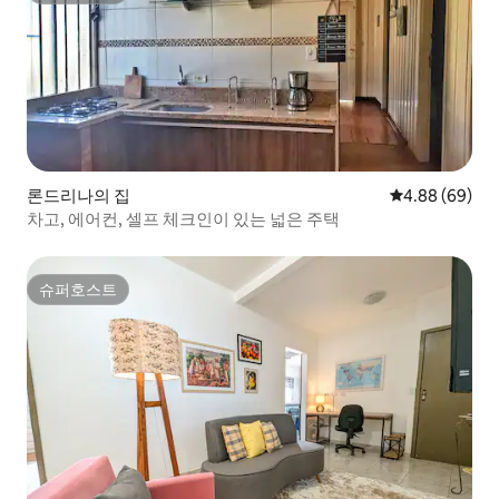
론드리나의 집
평점 4.88점(5
4.88 (69)
차고, 에어컨, 셀프 체크인이 있는 넓은 주택
슈퍼호스트
슈퍼호스트