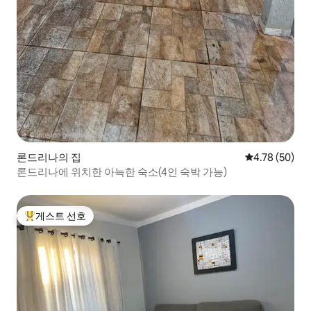
론드리나의 집
평점 4.78점(5
4.78 (50)
론드리나에 위치한 아늑한 숙소(4인 숙박 가능)
게스트 선호
상위 게스트 선호