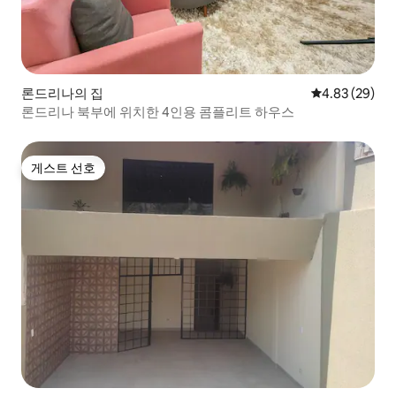
론드리나의 집
평점 4.83점(5
4.83 (29)
론드리나 북부에 위치한 4인용 콤플리트 하우스
게스트 선호
게스트 선호