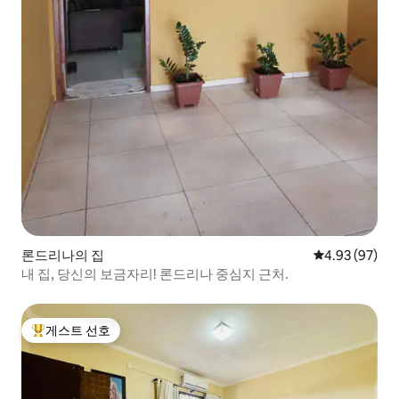
론드리나의 집
평점 4.93점(5
4.93 (97)
내 집, 당신의 보금자리! 론드리나 중심지 근처.
게스트 선호
상위 게스트 선호