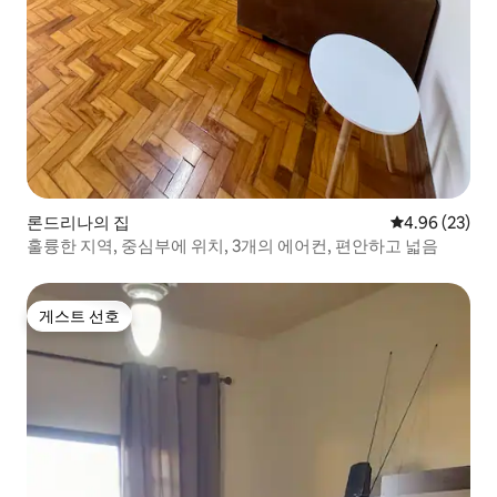
론드리나의 집
평점 4.96점(5
4.96 (23)
훌륭한 지역, 중심부에 위치, 3개의 에어컨, 편안하고 넓음
게스트 선호
게스트 선호