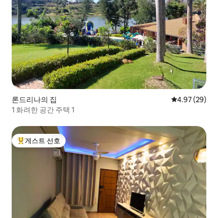
론드리나의 집
평점 4.97점(5
4.97 (29)
1 화려한 공간 주택 1
게스트 선호
상위 게스트 선호