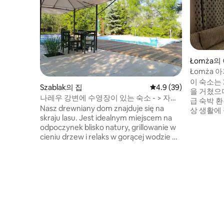
Łomża의
Łomża 아
이 숙소는 
Szablak의 집
평점 4.9점(5점 만점),
4.9 (39)
을 거쳤으
나레우 강변에 수영장이 있는 숙소 - > 자블
급 숙박 
락
Nasz drewniany dom znajduje się na
상 생활에
skraju lasu. Jest idealnym miejscem na
니다. 침실
odpoczynek blisko natury, grillowanie w
있습니다.
cieniu drzew i relaks w gorącej wodzie w
장고, 에
6 os. balii z jacuzzi i hydromasażem.
게스트는 와
Wieczorem obowiązkowo sauna i kąpiel
탁기, 다리
w basenie z podgrzewaną wodą, który
을 주차할
znajduje się w nastrojowym ogrodzie
있습니다. 
rozświetlonym pięknymi girlandami. W
구시가지가 
poszukiwaniu pięknych widoków
polecamy wschody i zachody słońca nad
rzeką Narew, tuż za działką ; )