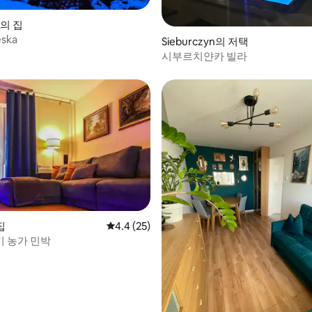
e의 집
eska
Sieburczyn의 저택
시부르치얀카 빌라
 후기 13개
집
평점 4.4점(5점 만점), 후기 25개
4.4 (25)
 농가 민박