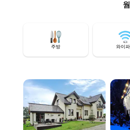
웜
주방
와이파