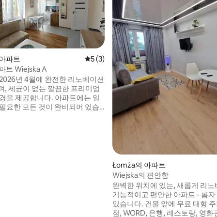
 아파트
평점 5점(5점 만점), 후기 3개
5 (3)
파트 Wiejska A
2026년 4월에 완전한 리노베이션
 후기 39개
며, 세균이 없는 깔끔한 프리미엄
환경을 제공합니다. 아파트에는 일
 필요한 모든 것이 완비되어 있습
에는 Hilding 매트리스가 갖춰져
 간이 주방에는 인덕션 레인지, 냉
어프라이어가 구비되어 있습니다.
이파이 6, 50인치 스마트 TV, 세
미, 헤어드라이어, 250대의 차량
 수 있는 무료 주차장도 이용할 수
Łomża의 아파트
주변에 상점, WORDA, 레스토랑,
Wiejska의 편안함
있습니다. :)
완벽한 위치에 있는, 새롭게 리
기능적이고 편안한 아파트 - 롬자
있습니다. 건물 앞에 무료 대형 주차장. 상
점, WORD, 은행, 레스토랑, 영화