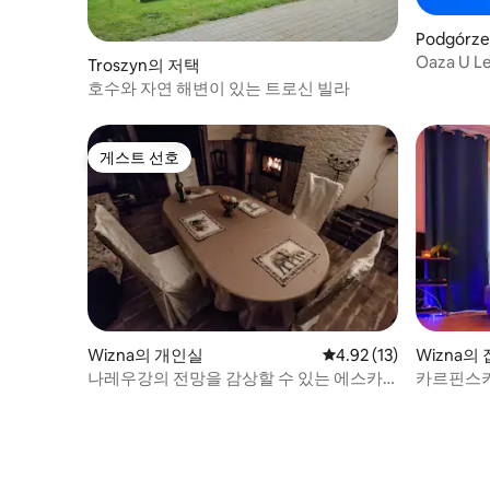
Podgórz
Oaza U L
Troszyn의 저택
호수와 자연 해변이 있는 트로신 빌라
게스트 선호
게스트 선호
Wizna의 개인실
평점 4.92점(5점 만점),
4.92 (13)
Wizna의 
나레우강의 전망을 감상할 수 있는 에스카
카르핀스키
프먼트 하우스