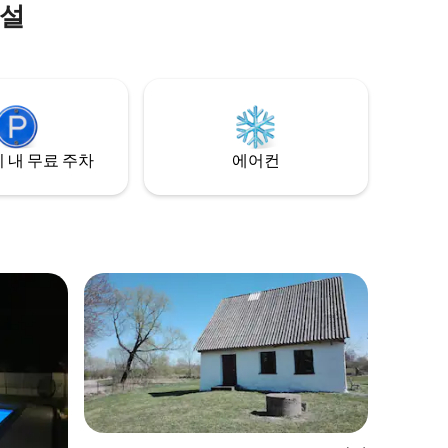
시설
시를 둘러
 들어, 올
대로를 둘
버시, 도시
기 숙박에
 모두에게
리며, 롬
랍니다.
 내 무료 주차
에어컨