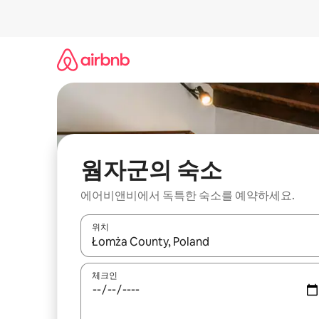
콘
텐
츠
로
바
로
가
기
웜자군의 숙소
에어비앤비에서 독특한 숙소를 예약하세요.
위치
결과가 나오면 위·아래 화살표 키를 사용하거나 터치
체크인