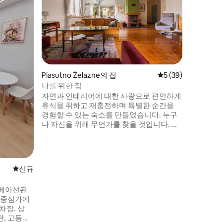
SIENKI
도시 중심
한 안락의
160x20
완비된 주
전자, 청
이 완비된
니다. SI
Piasutno Żelazne의 집
평점 5점(5점 만점),
5 (39)
엘리베이터,
나를 위한 집
장 까다로
자연과 인테리어에 대한 사랑으로 편안하게
다. 환영
휴식을 취하고 재충전하며 특별한 순간을
경험할 수 있는 숙소를 만들었습니다. 누구
나 자신을 위해 무언가를 찾을 것입니다. 사
랑하는 사람들과 함께 축하하기에 이상적인
장소입니다. 넓은 테라스는 느린 아침 식사
를 장려하고, 벽난로와 온수 욕조가 긴 저녁
을 밝히고, 벽난로 옆에 있는 커다란 쉼터에
신규 숙소
신규
서 만찬을 즐길 수 있고, 어린이를 위한 관광
지가 막내를 바쁘게 할 수 있으며, 해먹은 숲
노베이션된
의 소리를 들을 수 있는 이상적인 장소입니
 중심가에
다.
관, 고등학