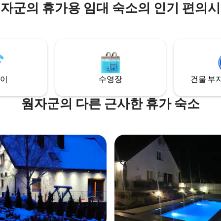
자군의 휴가용 임대 숙소의 인기 편의
교에서 가깝습니다. 이 위치는 도
보기에 훌륭한 출발점입니다. 예를
드 마켓 스퀘어와 나레프 강변의 
러볼 수 있습니다. 편안함, 프라이
분위기를 모두 갖춘 단기 또는 장
적합한 숙소로 관광객과 출장객
적합합니다. 예약하시기를 권해드
자에서 즐거운 숙박이 되시길 바
이
수영장
건물 부지
웜자군의 다른 근사한 휴가 숙소