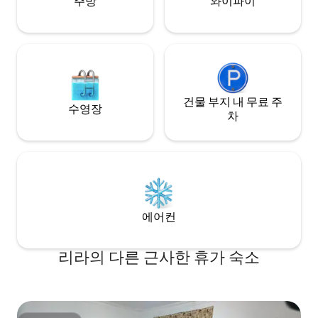
주방
와이파이
shower, ensuring comfort for all guests.
The kitchen facilities are perfect for self-
catering, offering guests the ability to
prepare meals as they wish. Enjoy the
use of communal spaces with access to
entertainment and Wi-Fi, providing both
comfort and connectivity. Linen and
towels are provided, adding
건물 부지 내 무료 주
수영장
convenience to your stay, along with
차
essential amenities for a relaxing
environment. Secure, free on-site
parking is available, making your stay
hassle-free. Located conveniently close
to local amenities: a grocery store (5-
minute walk), a local market (10-minute
walk), and a cultural museum (15-minute
에어컨
drive). Experience the perfect blend of
comfort and local charm at Famko Hotel
& Annex, where every stay is crafted to
리라의 다른 근사한 휴가 숙소
create lasting memories. We are located
in Angwetangwet along Lira Soroti Road,
Lira City - Northern Uganda .