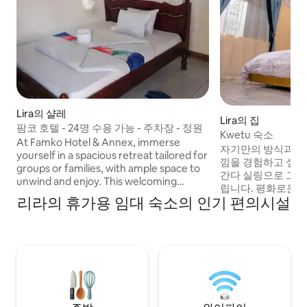
Lira의 샬레
Lira의 집
팜코 호텔 - 24명 수용 가능 - 주차장 - 정원
Kwetu 숙소
At Famko Hotel & Annex, immerse
자기만의 방식과 
yourself in a spacious retreat tailored for
낌을 경험하고 싶으신
groups or families, with ample space to
간다 실링으로 그 
unwind and enjoy. This welcoming
립니다. 평화로운 
accommodation offers a unique blend of
리라의 휴가용 임대 숙소의 인기 편의시설
고요합니다. 5*6 
privacy and communal areas, making it
신, 전자레인지, 
ideal for gatherings or business events.
24시간 보안 서비
With 12 self-contained rooms featuring
소, 캄팔라-주바 도
double beds, and an annex house with 4
인 도로에서 가깝습니
additional bedrooms, the property can
소/Gapco 오도코
comfortably host up to 24 guests. There
리에 있습니다. 세
are 9 well-appointed bathrooms, each
리되며, 매일 청소
equipped with a toilet, sink, and walk-in