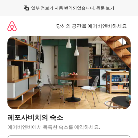
콘
일부 정보가 자동 번역되었습니다. 
원문 보기
텐
츠
로
당신의 공간을 에어비앤비하세요
바
로
가
기
레포사비치의 숙소
에어비앤비에서 독특한 숙소를 예약하세요.