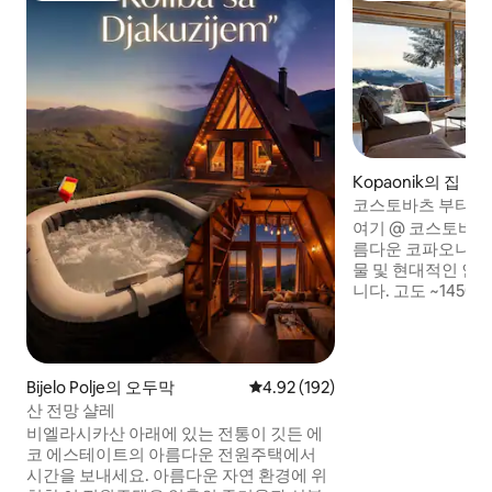
Kopaonik의 집
코스토바츠 부티크 숙
여기 @ 코스토바크
름다운 코파오니크 
물 및 현대적인 인
니다. 고도 ~145
언덕의 폭포에 숨어
으로 위치하고 있으
있습니다. 숙소는
도 아늑하고 친근하
Bijelo Polje의 오두막
평점 4.92점(5점 만점), 후기 192
4.92 (192)
고 현대적인 디자인
산 전망 샬레
코파오니크 국립공
비엘라시카산 아래에 있는 전통이 깃든 에
리에 있으며, 전용 
코 에스테이트의 아름다운 전원주택에서
랑, 버스 정류장이 
시간을 보내세요. 아름다운 자연 환경에 위