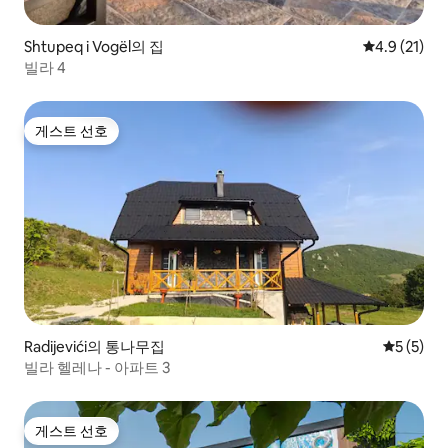
Shtupeq i Vogël의 집
평점 4.9점(5
4.9 (21)
빌라 4
게스트 선호
게스트 선호
Radijevići의 통나무집
평점 5점(
5 (5)
빌라 헬레나 - 아파트 3
게스트 선호
게스트 선호