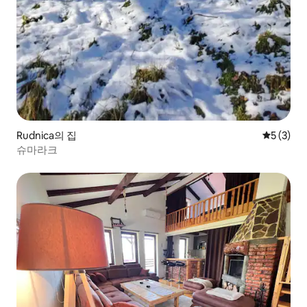
Rudnica의 집
평점 5점(
5 (3)
슈마라크