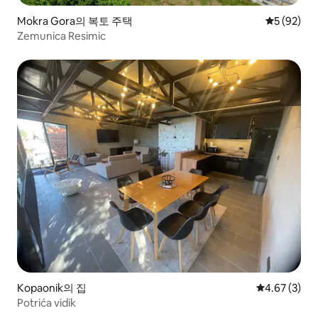
Mokra Gora의 복토 주택
평점 5점(5
5 (92)
Zemunica Resimic
Kopaonik의 집
평점 4.67점(
4.67 (3)
Potrića vidik