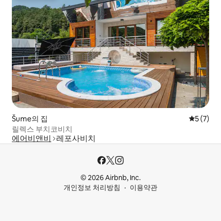
Šume의 집
평점 5점(
5 (7)
릴렉스 부치코비치
에어비앤비
레포사비치
© 2026 Airbnb, Inc.
개인정보 처리방침
이용약관