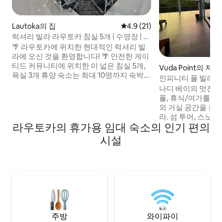
Lautoka의 집
평점 4.9점(5점 만점), 후기 21
4.9 (21)
럭셔리 빌라 라우토카 침실 5개 | 수영장 | 에
어컨 | 정문
🌴 라우토카에 위치한 현대적인 럭셔리 빌
라에 오신 것을 환영합니다! 🌴 안전한 게이
티드 커뮤니티에 위치한 이 넓은 침실 5개,
Vuda Point의 저택
욕실 3개 휴양 숙소는 최대 10명까지 숙박할
인피니티 풀 빌라 –
수 있어 가족 또는 단체 여행객에게 적합합
나디 베이의 멋진 2
니다. 완전한 휴식을 위해 설계된 전용 수영
풀, 휴식/여가를 
장, 전체 에어컨, 개방형 주방과 거실을 즐기
외 거실 공간을 갖
세요. ✨ 하이라이트: 전용 수영장 라우토카
라. 섬 투어, 스노클
골프 클럽 및 병원까지 15~20분 안전하고
라우토카의 휴가용 임대 숙소의 인기 편의
있는 한적한 해변까지
평화로운 분위기 웨스턴 디비전에서 편안
입니다. 나디 공항에
시설
함을 경험하세요! ⚠️ 예약하기 전에 숙소 이
저희 빌라 관리자 및
용규칙을 읽어주세요.
을 관리해 드립니다. 지하에서 조리하는
통 피지 로보 축제
맛있는 음식을 즐길 
혼식, 생일, 특별 
주방
와이파이