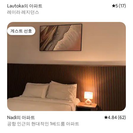
Lautoka의 아파트
평점 5점(5
5 (17)
레이라 레지던스
게스트 선호
게스트 선호
Nadi의 아파트
평점 4.84점(5
4.84 (62)
공항 인근의 현대적인 1베드룸 아파트