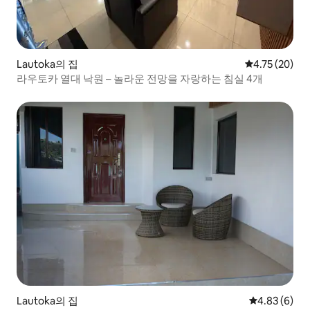
Lautoka의 집
평점 4.75점(5
4.75 (20)
라우토카 열대 낙원 – 놀라운 전망을 자랑하는 침실 4개
Lautoka의 집
평점 4.83점(
4.83 (6)