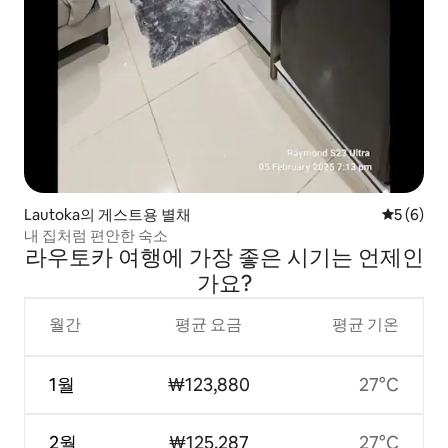
Lautoka의 게스트용 별채
평점 5점(
5 (6)
내 집처럼 편안한 숙소
라우토카 여행에 가장 좋은 시기는 언제인
가요?
월간
평균 요금
평균 기온
1월
₩123,880
27°C
2월
₩125,287
27°C