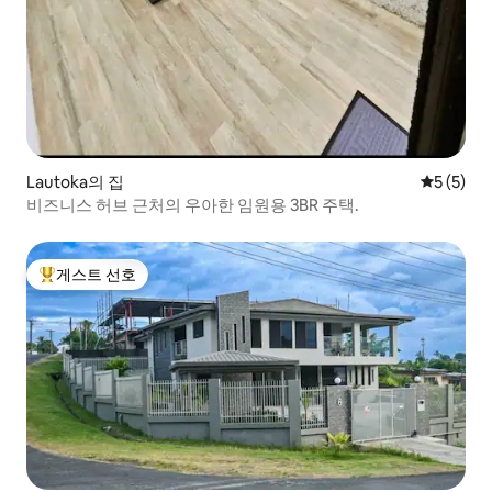
Lautoka의 집
평점 5점(
5 (5)
비즈니스 허브 근처의 우아한 임원용 3BR 주택.
게스트 선호
상위 게스트 선호