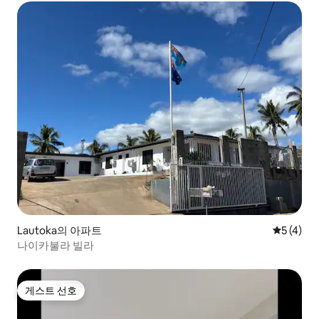
Lautoka의 아파트
평점 5점(
5 (4)
나이카불라 빌라
게스트 선호
게스트 선호