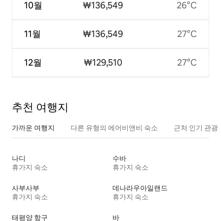
10월
₩136,549
26°C
11월
₩136,549
27°C
12월
₩129,510
27°C
추천 여행지
가까운 여행지
다른 유형의 에어비앤비 숙소
근처 인기 관광
나디
수바
휴가지 숙소
휴가지 숙소
사부사부
데나라우아일랜드
휴가지 숙소
휴가지 숙소
태평양 항구
바