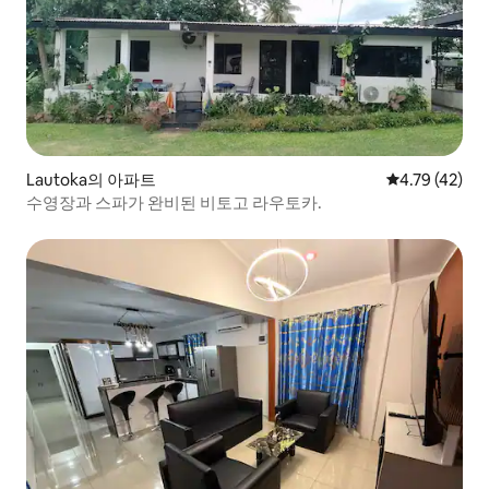
Lautoka의 아파트
평점 4.79점(5
4.79 (42)
수영장과 스파가 완비된 비토고 라우토카.