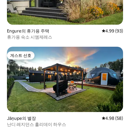
Engure의 휴가용 주택
평점 4.99점(5
4.99 (93)
휴가용 숙소 시엠제레스
게스트 선호
게스트 선호
Jāņupe의 별장
평점 4.98점(5
4.98 (58)
난디 레지던스 홀리데이 하우스