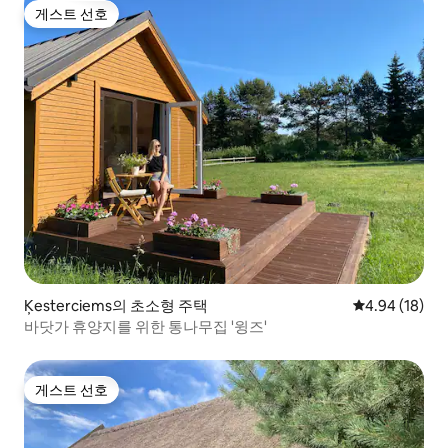
게스트 선호
게스트 선호
Ķesterciems의 초소형 주택
평점 4.94점(5
4.94 (18)
바닷가 휴양지를 위한 통나무집 '윙즈'
게스트 선호
게스트 선호