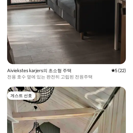
Aiviekstes karjers의 초소형 주택
평점 5점(5
5 (22)
전용 호수 옆에 있는 완전히 고립된 전원주택
게스트 선호
게스트 선호