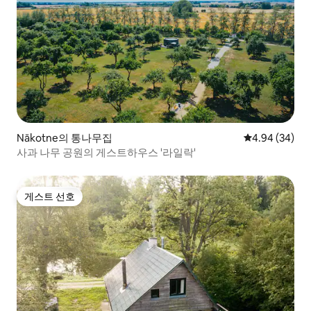
Nākotne의 통나무집
평점 4.94점(5
4.94 (34)
사과 나무 공원의 게스트하우스 '라일락'
게스트 선호
게스트 선호