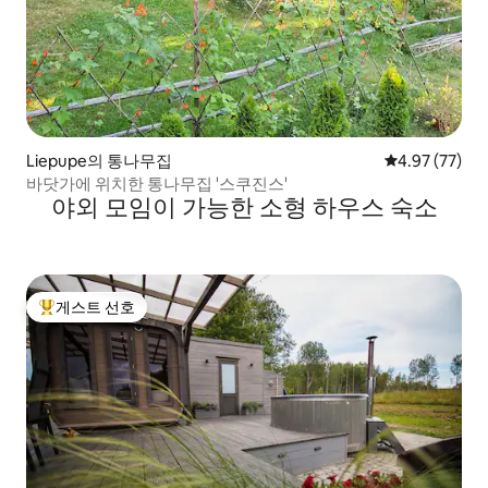
Liepupe의 통나무집
평점 4.97점(5
4.97 (77)
바닷가에 위치한 통나무집 '스쿠진스'
야외 모임이 가능한 소형 하우스 숙소
게스트 선호
상위 게스트 선호