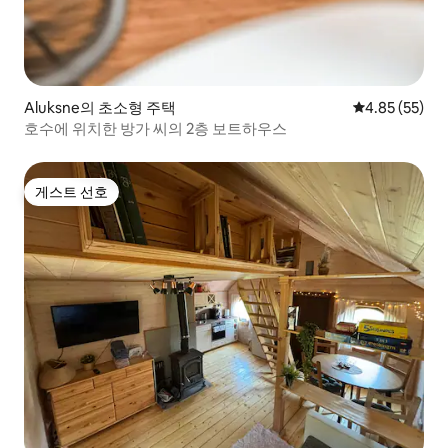
Aluksne의 초소형 주택
평점 4.85점(5
4.85 (55)
호수에 위치한 방가 씨의 2층 보트하우스
게스트 선호
게스트 선호