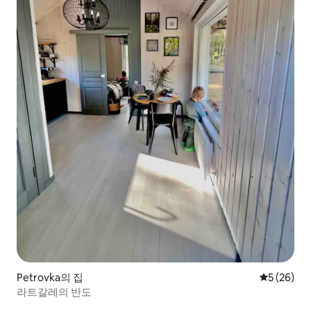
Petrovka의 집
평점 5점(5
5 (26)
라트갈레의 반도