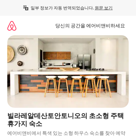
콘
일부 정보가 자동 번역되었습니다. 
원문 보기
텐
츠
로
당신의 공간을 에어비앤비하세요
바
로
가
기
빌라레알데산토안토니오의 초소형 주택
휴가지 숙소
에어비앤비에서 특색 있는 소형 하우스 숙소를 찾아 예약