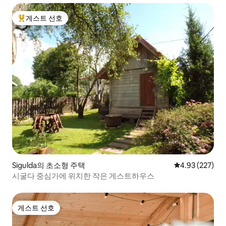
게스트 선호
상위 게스트 선호
Sigulda의 초소형 주택
평점 4.93점(5점
4.93 (227)
시굴다 중심가에 위치한 작은 게스트하우스
게스트 선호
게스트 선호