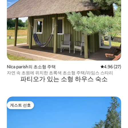
Nīca parish의 초소형 주택
평점 4.96점(5
4.96 (27)
자연 속 초원에 위치한 초록색 초소형 주택/라임스 스타리
파티오가 있는 소형 하우스 숙소
게스트 선호
게스트 선호