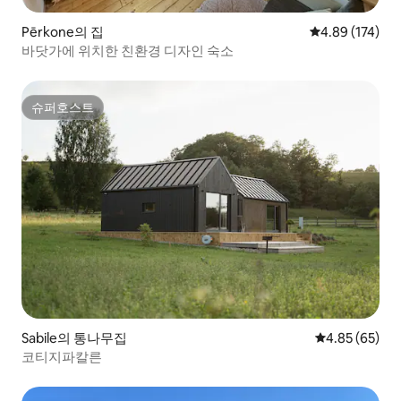
Pērkone의 집
평점 4.89점(5점
4.89 (174)
바닷가에 위치한 친환경 디자인 숙소
슈퍼호스트
슈퍼호스트
Sabile의 통나무집
평점 4.85점(5
4.85 (65)
코티지파칼른