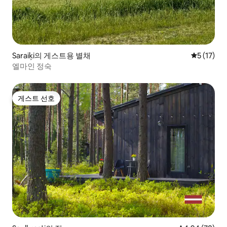
Saraiķi의 게스트용 별채
평점 5점(5
5 (17)
엘마인 정숙
게스트 선호
게스트 선호