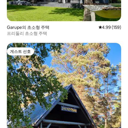
Garupe의 초소형 주택
평점 4.99점(5점
4.99 (159)
프리둘리 초소형 주택
게스트 선호
게스트 선호