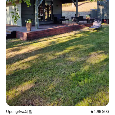
Upesgrīva의 집
평점 4.95점(5
4.95 (63)