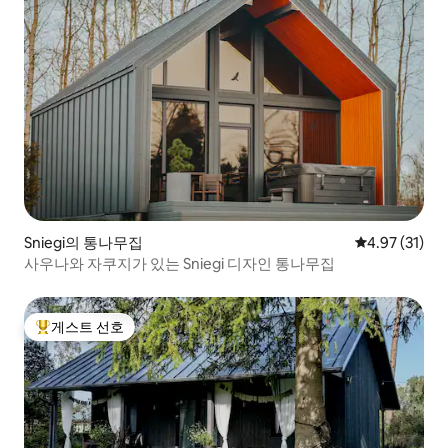
Sniegi의 통나무집
평점 4.97점(5
4.97 (31)
사우나와 자쿠지가 있는 Sniegi 디자인 통나무집
게스트 선호
상위 게스트 선호