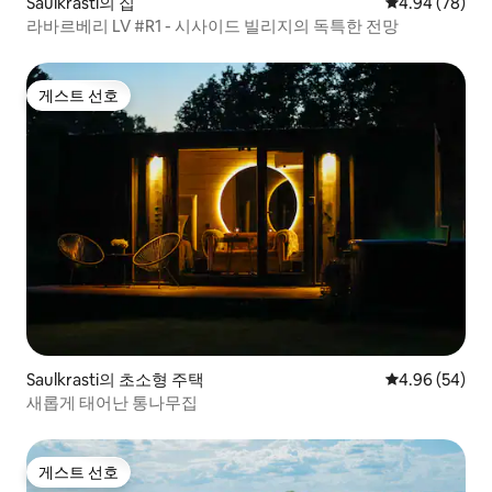
Saulkrasti의 집
평점 4.94점(5
4.94 (78)
라바르베리 LV #R1 - 시사이드 빌리지의 독특한 전망
게스트 선호
게스트 선호
Saulkrasti의 초소형 주택
평점 4.96점(5
4.96 (54)
새롭게 태어난 통나무집
게스트 선호
게스트 선호