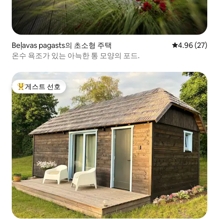
Beļavas pagasts의 초소형 주택
평점 4.96점(5
4.96 (27)
온수 욕조가 있는 아늑한 통 모양의 포드.
게스트 선호
상위 게스트 선호