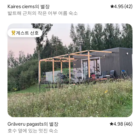
Kaires ciems의 별장
평점 4.95점(5
4.95 (42)
발트해 근처의 작은 어부 여름 숙소
게스트 선호
상위 게스트 선호
Grāveru pagasts의 별장
평점 4.98점(5
4.98 (46)
호수 옆에 있는 멋진 숙소