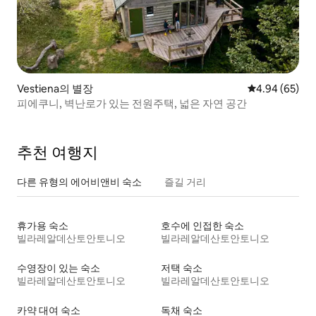
Vestiena의 별장
평점 4.94점(5
4.94 (65)
피에쿠니, 벽난로가 있는 전원주택, 넓은 자연 공간
추천 여행지
다른 유형의 에어비앤비 숙소
즐길 거리
휴가용 숙소
호수에 인접한 숙소
빌라레알데산토안토니오
빌라레알데산토안토니오
수영장이 있는 숙소
저택 숙소
빌라레알데산토안토니오
빌라레알데산토안토니오
카약 대여 숙소
독채 숙소