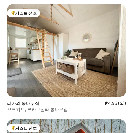
게스트 선호
상위 게스트 선호
리가의 통나무집
평점 4.96점(5
4.96 (53)
오크하트, 루카브살라 통나무집
게스트 선호
상위 게스트 선호