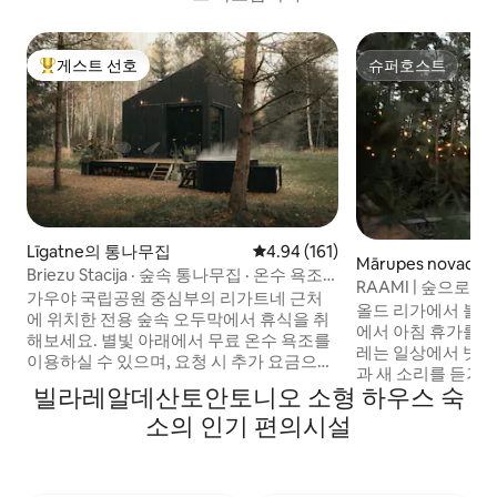
게스트 선호
슈퍼호스트
상위 게스트 선호
슈퍼호스트
Līgatne의 통나무집
평점 4.94점(5점 만점), 후기 161
4.94 (161)
Mārupes novad
Briezu Stacija · 숲속 통나무집 · 온수 욕조
RAAMI | 숲으로
및 사우나
가우야 국립공원 중심부의 리가트네 근처
올드 리가에서 불과 
에 위치한 전용 숲속 오두막에서 휴식을 취
에서 아침 휴가를 즐
해보세요. 별빛 아래에서 무료 온수 욕조를
레는 일상에서 벗어
이용하실 수 있으며, 요청 시 추가 요금으로
과 새 소리를 듣거나
전용 사우나를 이용하실 수 있습니다. 한적
빌라레알데산토안토니오 소형 하우스 숙
있는 욕조에서 휴식
한 오두막에서 휴가를 보내고 싶은 커플과
나, 넓은 테라스에
소의 인기 편의시설
자연 애호가에게 안성맞춤입니다. 완전한
기거나, 침실에서 
침묵, 숲과 야생동물, 벽난로 옆의 아늑한 저
갖게 됩니다. 아파
녁, 실내 프로젝터로 즐기는 영화의 밤, 그릴
이 완비된 주방, 테
이나 피자 오븐을 이용한 야외 식사를 즐겨