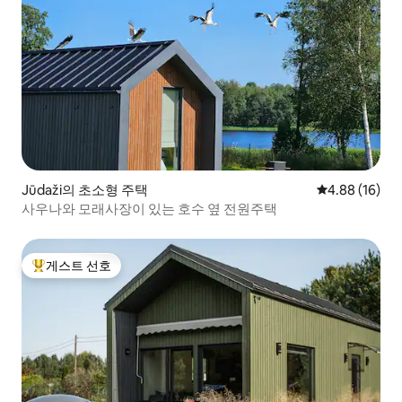
Jūdaži의 초소형 주택
평점 4.88점(5
4.88 (16)
사우나와 모래사장이 있는 호수 옆 전원주택
게스트 선호
상위 게스트 선호