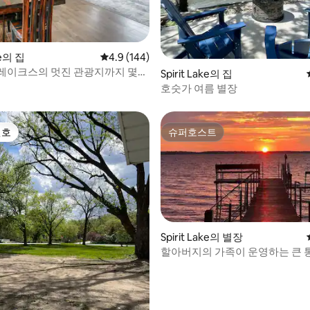
ke의 집
평점 4.9점(5점 만점), 후기 144개
4.9 (144)
레이크스의 멋진 관광지까지 몇
 후기 18개
Spirit Lake의 집
 위치
호숫가 여름 별장
선호
슈퍼호스트
선호
슈퍼호스트
Spirit Lake의 별장
할아버지의 가족이 운영하는 큰 통
 후기 99개
엘리베이터 이용 가능*