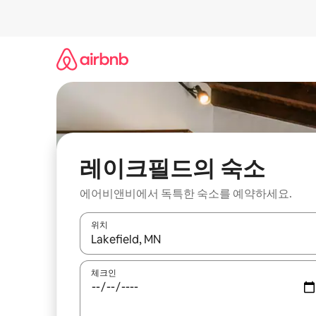
콘
텐
츠
로
바
로
가
기
레이크필드의 숙소
에어비앤비에서 독특한 숙소를 예약하세요.
위치
결과가 나오면 위·아래 화살표 키를 사용하거나 터치
체크인