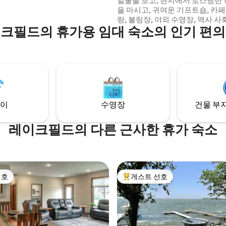
얼굴을 보고, 현지에서 로스팅한 
을 마시고, 귀여운 기프트숍, 카페
랑, 볼링장, 야외 수영장, 역사 사
크필드의 휴가용 임대 숙소의 인기 편
등을 방문하고 싶으신가요? 찾았
이오와 그레이트 레이크스 레이
북쪽으로 20분 거리에 위치한 새
식 작은 마을입니다. 완벽한 휴양
로 변신한 이 매력적인 전 코너 
크필드 생활을 즐겨보세요. 우리
큰 삶을 살고 있습니다. 당신도 
이
수영장
건물 부지
레이크필드의 다른 근사한 휴가 숙소
선호
게스트 선호
선호
상위 게스트 선호