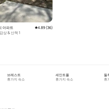
의 아파트
평점 4.89점(5점 만점), 후기 36개
4.89 (36)
감상 & 산책 1
브레스트
세인트폴
둘
휴가지 숙소
휴가지 숙소
휴