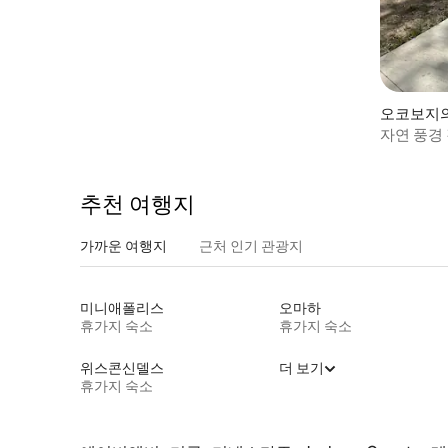
오코보지
자연 풍경 
추천 여행지
가까운 여행지
근처 인기 관광지
미니애폴리스
오마하
휴가지 숙소
휴가지 숙소
위스콘신델스
더 보기
휴가지 숙소