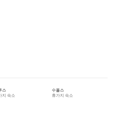
루스
수폴스
가지 숙소
휴가지 숙소