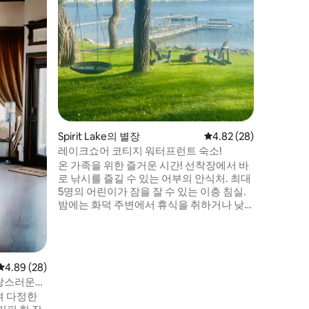
내 집처럼
니다! 이
안함과 
니다. 이
장객에게 적합합니다
그리고 다
세요. - 퀸 침대 -요청 시 퀸
가 제공 -
비 -샤워 시설이 완비된 욕실 -가스 벽난로 -
스마트 TV 및 와
능
Spirit Lake의 별장
평점 4.82점(5점 만점),
4.82 (28)
레이크쇼어 코티지 워터프런트 숙소!
온 가족을 위한 즐거운 시간! 선착장에서 바
로 낚시를 즐길 수 있는 어부의 안식처. 최대
5명의 어린이가 잠을 잘 수 있는 이층 침실.
밤에는 화덕 주변에서 휴식을 취하거나 낮
에는 선착장에서 일광욕을 즐겨보세요. 호
수에서 쓸 장난감을 찾고 계신가요? 괜찮습
니다. 카약, 수상 트램펄린 또는 마우이 매트
를 대여할 수 있습니다. 도로를 따라 이어지
평점 4.89점(5점 만점), 후기 28개
4.89 (28)
는 자전거 도로. 향수를 느끼고 싶다면 10마
사랑스러운
일 이내에 슈페리어 71 드라이브인이 있습니
며 다정한
다. 모두를 위한 끝없는 재미!