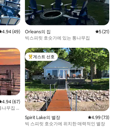
평점 4.94점(5점 만점), 후기 49개
4.94 (49)
Orleans의 집
평점 5점(5점 만점),
5 (21)
빅스피릿 호숫가에 있는 통나무집
게스트 선호
상위 게스트 선호
평점 4.94점(5점 만점), 후기 67개
4.94 (67)
나무집 *
Spirit Lake의 별장
평점 4.99점(5점 만점),
4.99 (73)
빅 스피릿 호숫가에 위치한 매력적인 별장