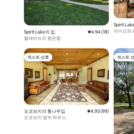
Spirit La
아이오와 
Spirit Lake의 집
평점 4.94점(5점 만점),
4.94 (18)
분 거리에
힐애비뉴의 평온함
게스트 선호
게스트 
게스트 선호
게스트 
오코보지의 통나무집
평점 4.93점(5점 만점),
4.93 (99)
오코보지 벙커 하우스