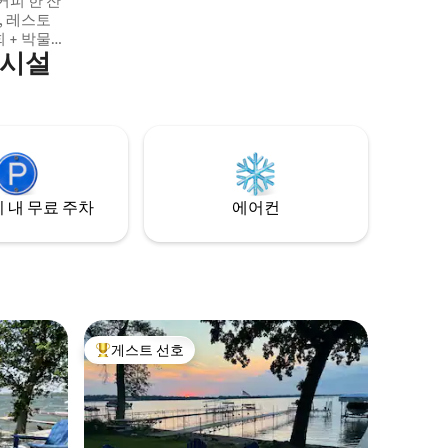
커피 한 잔
, 레스토
회 + 박물관
의시설
습니다. 아
크필드에서
로운 미국
지 하우스
숍에서 레이
는 작지만
가능합니다!
 내 무료 주차
에어컨
게스트 선호
상위 게스트 선호