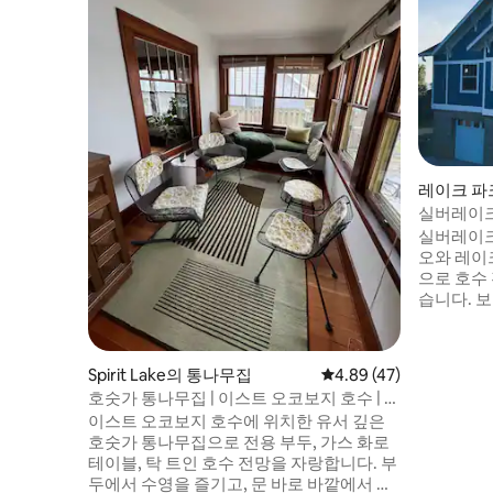
레이크 파크(
실버레이크
실버레이크의
오와 레이
으로 호수
습니다. 보트, 스키, 제트 스키, 낚시, 골프를
즐길 수 있
층에는 킹사
룸, 거실,
Spirit Lake의 통나무집
평점 4.89점(5점 만점),
4.89 (47)
개가 있습니다. 최상층에는 침
호숫가 통나무집 | 이스트 오코보지 호수 | 프
며, 각각 
라이빗 선착장
이스트 오코보지 호수에 위치한 유서 깊은
대형 욕실 1개가지. 실내
호숫가 통나무집으로 전용 부두, 가스 화로
가스 그릴,
테이블, 탁 트인 호수 전망을 자랑합니다. 부
두에서 수영을 즐기고, 문 바로 바깥에서 커