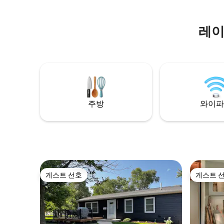
피 한 잔과 함께 바다의 여유를 즐기며 아침
을 맞이해 보세요. 내부: 아늑한 침실, 호수
가 내려다보이는 햇살이 잘 드는 베란다, 소
레이
파 베드가 있는 거실, 기능적인 주방. 길 건너
편에 자전거 도로가 있습니다. 기념일을 축
하하든, 그저 오랫동안 누리지 못했던 조용
한 호수에서의 주말을 보내든, 이 오코보지
통나무집은 내 집처럼 편안한 숙소입니다.
주방
와이파
게스트 선호
게스트 
게스트 선호
게스트 