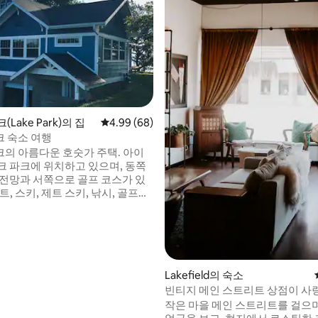
Lake Park)의 집
평점 4.99점(5점 만점), 후기 68개
4.99 (68)
 숙소 여행
 아름다운 호숫가 주택. 아이
크 파크에 위치하고 있으며, 동쪽
 전망과 서쪽으로 골프 코스가 있
는 조용한 가족 친화적인 동네. 1
이즈 침대, 욕실, 주방, 패밀리
 세탁실, 가스 벽난로가 있는 침실 2
 후기 47개
실 2개가 있으
퀸 사이즈 침대 1개, 싱글 침대 1개,
 가스 벽난로, 화덕,
Lakefield의 숙소
 데크.
빈티지 메인 스트리트 상점이 
바카 하우스로 변신했습니다.
작은 마을 메인 스트리트를 걸으