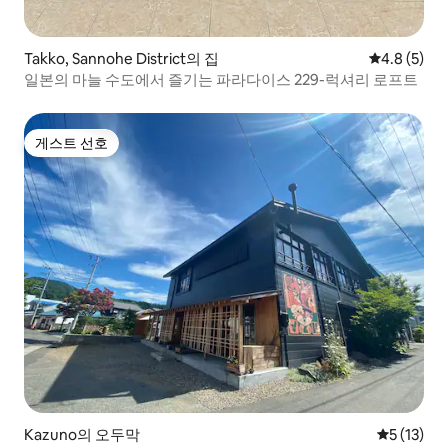
Takko, Sannohe District의 집
평점 4.8점(
4.8 (5)
일본의 마늘 수도에서 즐기는 파라다이스 229-럭셔리 로프트
게스트 선호
게스트 선호
Kazuno의 오두막
평점 5점(5
5 (13)