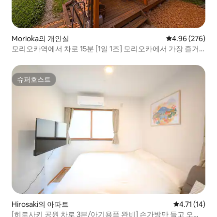
Morioka의 개인실
평점 4.96점(5점
4.96 (276)
모리오카역에서 차로 15분 [1일 1조] 모리오카에서 가장 즐거
운 로그하우스 <FUMOTO> | 2개 방 최대 5명 | 연속 숙박 권장
슈퍼호스트
슈퍼호스트
Hirosaki의 아파트
평점 4.71점(
4.71 (14)
[히로사키 공원 차로 3분/아기용품 완비] 손가방만 들고 오시