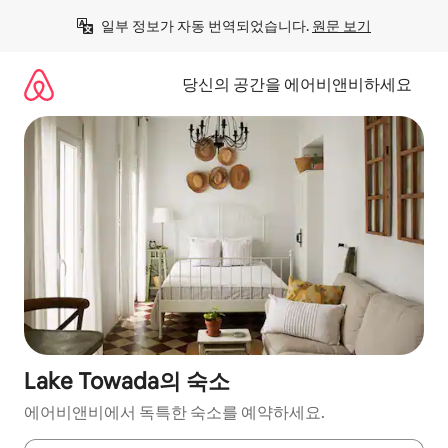
콘
일부 정보가 자동 번역되었습니다. 
원문 보기
텐
츠
로
당신의 공간을 에어비앤비하세요
바
로
가
기
Lake Towada의 숙소
에어비앤비에서 독특한 숙소를 예약하세요.