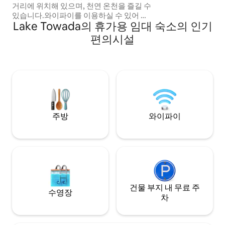
거리에 위치해 있으며, 천연 온천을 즐길 수
길 수 있습니다.조리
있습니다.와이파이를 이용하실 수 있어 편
가 구비되어 있어 
Lake Towada의 휴가용 임대 숙소의 인기
안한 숙박을 즐기실 수 있습니다.2층 매트
★접근 ・ 가미키타마
리스에는 푸톤이 놓인 푹신한 침구 4세트
사와 공항: 차로 20
편의시설
가, 1층에는 2세트가 마련되어 있어 성인 6
동차로 60분 ・ 하
명까지 숙박할 수 있습니다.함께 잘 수 있어
・ 시치노헤 도와다역에
가족 또는 단체 여행에 적합합니다. 1층에는
소 ・ 차로 20분 
시설이 완비된 주방도 있어 직접 식사를 조
시설 ・ 계절에 따라
리할 수 있습니다.세탁기와 가스 건조기가
생 조류를 볼 수 있
있어 장기 숙박에 적합합니다.2층에는 다양
하고 차분한 "목가적
한 액티비티를 즐길 수 있는 8 다다미 매트
프를 즐길 수 있는 
일본식 객실과 넓은 공간도 마련되어 있습
쿠 마을에서 수확한
주방
와이파이
니다. 아사미 온천의 뜨거운 물에 의해 치유
을 취급하는 "로드
되는 동안 차분한 환경에서 집처럼 편안하
라코"
게 지낼 수 있는 여관입니다.관광을 위한 거
점이기도 합니다. 도보로 단 1분 거리에 전
용 주차장이 있습니다. 3박 이상 숙박 시 할
인 가능 바로 앞에 공중 목욕탕 '마쓰노유'가
있습니다. 블루 모리 철도 아사무시 온천역
에서 도보 8분 편의점(로손) 도보 7분 아
건물 부지 내 무료 주
수영장
사미 수족관 자동차로 6분 도보 18분 아오
차
모리역 기차로 25분 산나이 마루야마 유적,
아오모리현립미술관 자동차로 33분 히로사