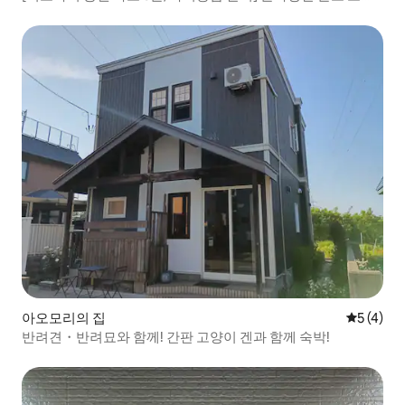
면 됩니다! 무인 브랜드 어메니티/퀸사이즈 침대/네파타 마을
근처
아오모리의 집
평점 5점(
5 (4)
반려견・반려묘와 함께! 간판 고양이 겐과 함께 숙박!