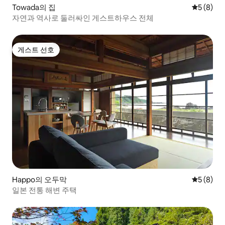
Towada의 집
평점 5점(
5 (8)
자연과 역사로 둘러싸인 게스트하우스 전체
게스트 선호
게스트 선호
Happo의 오두막
평점 5점(
5 (8)
일본 전통 해변 주택