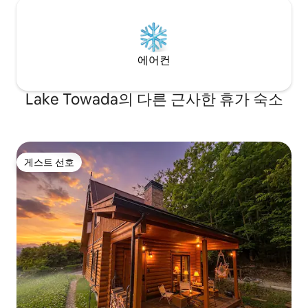
키 성: 자동차로 1시간 8분 거리(고속도로
이용) 신아오모리현 종합운동공원 마에다
아레나 자동차로 10분 * 겨울철 12월부터 3
월 중순까지 휴무 * 2026년 7월에 2호점이
오픈했습니다.
에어컨
Lake Towada의 다른 근사한 휴가 숙소
게스트 선호
게스트 선호