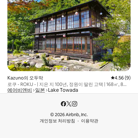
Kazuno의 오두막
평점 4.56점(
4.56 (9)
로쿠 - ROKU - | 지은 지 100년, 정원이 딸린 고택 | 168㎡, 8명
에어비앤비
일본
Lake Towada
수용 가능, 넓음
© 2026 Airbnb, Inc.
개인정보 처리방침
이용약관