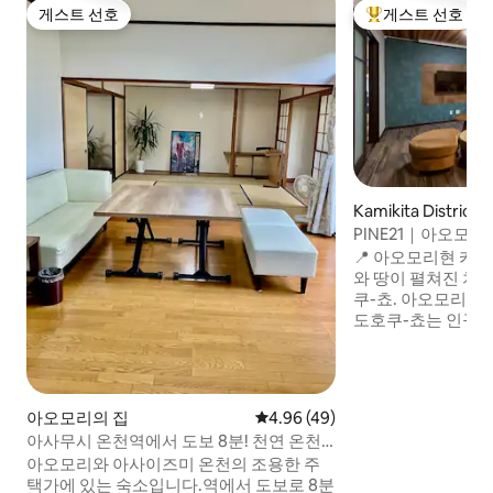
게스트 선호
게스트 선호
게스트 선호
상위 게스트 선호
Kamikita District
PINE21｜아오모
집｜침실 3｜6명 
📍 아오모리현 카미
하초역 35분
와 땅이 펼쳐진 치
쿠-쵸. 아오모리 현
도호쿠-쵸는 인구가 
을입니다. 오가와라
한 자연과 여유로
며 심호흡을 할 수 있는 
휴가, 야외 휴가, 슬
아오모리의 집
평점 4.96점(5점 만점), 후기 49
4.96 (49)
가에 적합 침실 3개, 
아사무시 온천역에서 도보 8분! 천연 온천
글 × 2] 자동차 3
이 있는 조용한 단독 주택 게스트하우스 아
아오모리와 아사이즈미 온천의 조용한 주
공간이 있습니다. ★-시설 완비 ・ 거실에
사무시
택가에 있는 숙소입니다.역에서 도보로 8분
90인치 프로젝터가