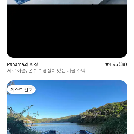
Panamá의 별장
평점 4.95점(5
4.95 (38)
세로 아술, 온수 수영장이 있는 시골 주택.
게스트 선호
게스트 선호