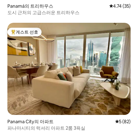
Panamá의 트리하우스
평점 4.74점(5
4.74 (35)
도시 근처의 고급스러운 트리하우스
게스트 선호
상위 게스트 선호
Panama City의 아파트
평점 5점(5
5 (82)
파나마시티의 럭셔리 아파트 2룸 3욕실