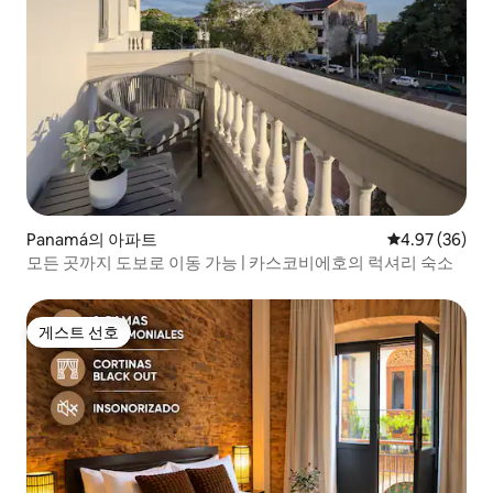
Panamá의 아파트
평점 4.97점(5
4.97 (36)
모든 곳까지 도보로 이동 가능 | 카스코비에호의 럭셔리 숙소
게스트 선호
게스트 선호