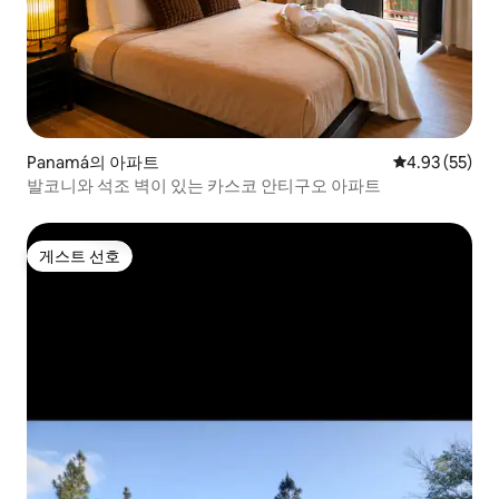
Panamá의 아파트
평점 4.93점(5
4.93 (55)
발코니와 석조 벽이 있는 카스코 안티구오 아파트
게스트 선호
게스트 선호