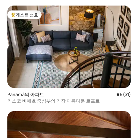
게스트 선호
상위 게스트 선호
Panamá의 아파트
평점 5점(5
5 (31)
카스코 비에호 중심부의 가장 아름다운 로프트