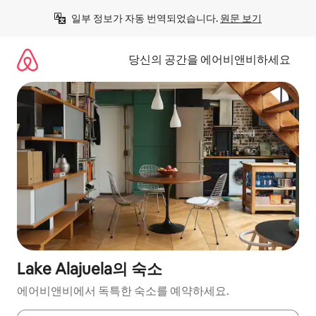
콘
일부 정보가 자동 번역되었습니다. 
원문 보기
텐
츠
로
당신의 공간을 에어비앤비하세요
바
로
가
기
Lake Alajuela의 숙소
에어비앤비에서 독특한 숙소를 예약하세요.