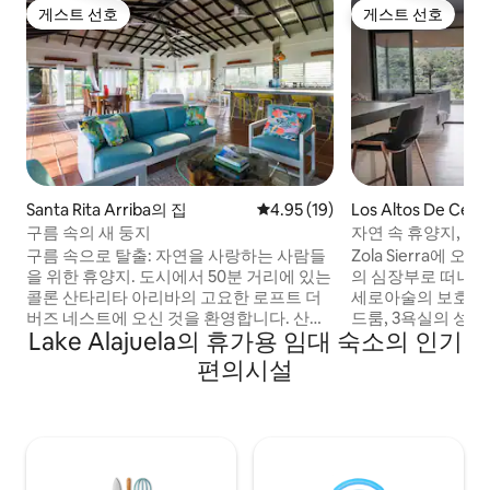
게스트 선호
게스트 선호
게스트 선호
게스트 선호
Santa Rita Arriba의 집
평점 4.95점(5점 만점), 후기 19
4.95 (19)
Los Altos De Cerro
ama의 집
구름 속의 새 둥지
자연 
구름 속으로 탈출: 자연을 사랑하는 사람들
Zola Sierra에 
을 위한 휴양지. 도시에서 50분 거리에 있는
의 심장부로 떠나는 프
콜론 산타리타 아리바의 고요한 로프트 더
세로아술의 보호구역
버즈 네스트에 오신 것을 환영합니다. 산에
드룸, 3욕실의 성
Lake Alajuela의 휴가용 임대 숙소의 인기
자리한 이 개방형 공간에서는 숨 막히는 전
함에 발을 들여놓으
망, 상쾌한 바람, 비 소리와 새소리 등 자연
가, 영혼을 회복하
편의시설
의 소리를 감상할 수 있습니다. 문을 열어 두
숙소는 단순한 숙박
고 에어컨 없이 자는 것. 조용함이나 기후 조
인 고급스러움과 
절이 필요한 사람들이 아닌 자연 애호가에
게 조화시키는 자연
게 안성맞춤입니다. 숨막히는 전망을 자랑
공합니다. 경치를 감상하러 오세요. 고요함
하는 수영장, 와이파이, 현대적인 편의시설
을 즐기기 좋은 숙소
이 포함되어 있습니다. 예약하기 전에 전체
라 시에라의 작품에