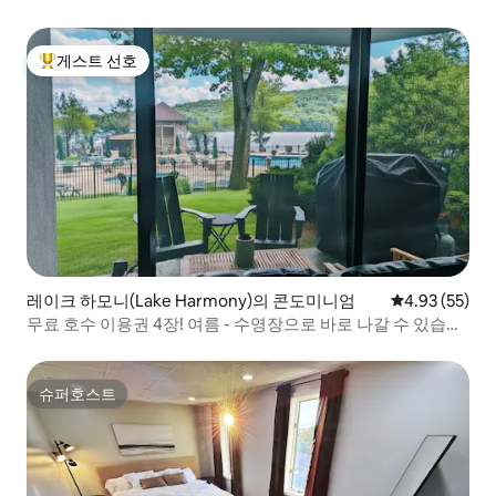
게스트 선호
상위 게스트 선호
레이크 하모니(Lake Harmony)의 콘도미니엄
평점 4.93점(5
4.93 (55)
무료 호수 이용권 4장! 여름 - 수영장으로 바로 나갈 수 있습니
다!
슈퍼호스트
슈퍼호스트