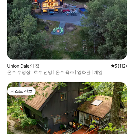
Union Dale의 집
평점 5점(5점
5 (112)
온수 수영장 | 호수 전망 | 온수 욕조 | 영화관 | 게임
게스트 선호
게스트 선호