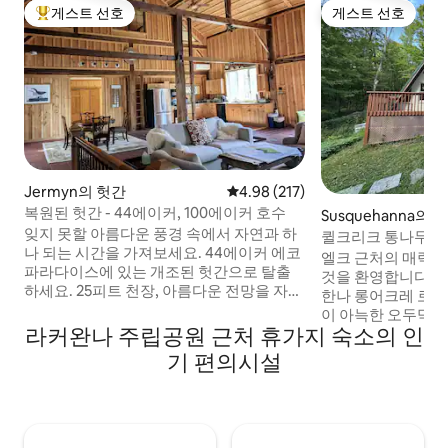
게스트 선호
게스트 선호
상위 게스트 선호
게스트 선호
Jermyn의 헛간
평점 4.98점(5점 만점), 후기 217
4.98 (217)
복원된 헛간 - 44에이커, 100에이커 호수
Susquehanna의
잊지 못할 아름다운 풍경 속에서 자연과 하
퀼크리크 통나무집
나 되는 시간을 가져보세요. 44에이커 에코
엘크 근처의 매력적
파라다이스에 있는 개조된 헛간으로 탈출
것을 환영합니다!
하세요. 25피트 천장, 아름다운 전망을 자랑
한나 롱어크레 로드 
하는 훌륭한 객실, 시설이 완비된 주방, 거대
이 아늑한 오두막에는
한 로프트 침실의 킹사이즈 침대, 아늑한 가
라커완나 주립공원 근처 휴가지 숙소의 인
넓은 데크, 뒤쪽 파
스레인지를 갖춘 현대적인 농가 생활을 경
커플, 가족 또는 
기 편의시설
험해보세요. 100에이커 호수에서 하이킹,
막은 현대적인 편안
카약 또는 낚시를 즐기거나, 계절에 따라 야
을 제공합니다. 멋
생 베리와 경사로를 찾아보거나, 길 아래에
불 옆에서 휴식을 
있는 엘크 마운틴에서 스키를 즐겨보세요.
아름다움을 탐험해
펜실베이니아의 황야에서 즐기는 독특한
을 찾는 분들에게 