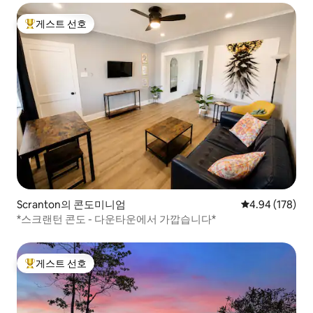
게스트 선호
상위 게스트 선호
Scranton의 콘도미니엄
평점 4.94점(5점
4.94 (178)
*스크랜턴 콘도 - 다운타운에서 가깝습니다*
게스트 선호
상위 게스트 선호