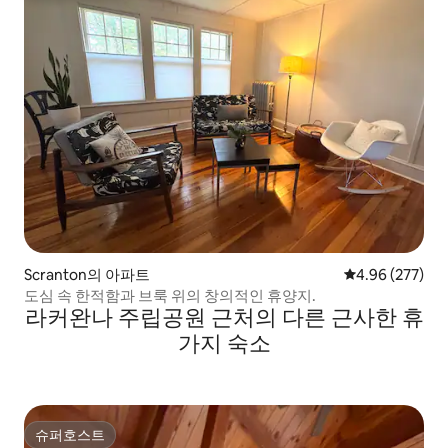
Scranton의 아파트
평점 4.96점(5점
4.96 (277)
도심 속 한적함과 브룩 위의 창의적인 휴양지.
라커완나 주립공원 근처의 다른 근사한 휴
가지 숙소
슈퍼호스트
슈퍼호스트