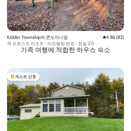
Kidder Township의 콘도미니엄
평점 4.96점(5
4.96 (82)
잭 프로스트 리조트 - 리모델링 완료 - 침실 2개
가족 여행에 적합한 하우스 숙소
게스트 선호
상위 게스트 선호