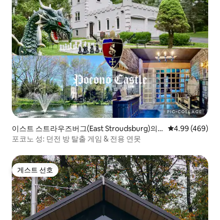
이스트 스트라우즈버그(East Stroudsburg)의
평점 4.99점(5점
4.99 (469)
캐슬
포코노 성: 던전 방 탈출 게임 & 전용 연못
게스트 선호
게스트 선호