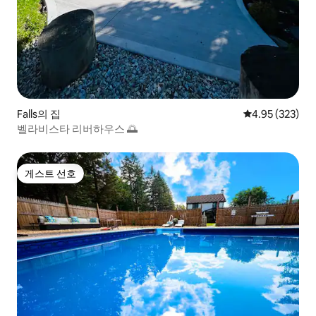
Falls의 집
평점 4.95점(5점
4.95 (323)
벨라비스타 리버하우스 🌅
게스트 선호
게스트 선호