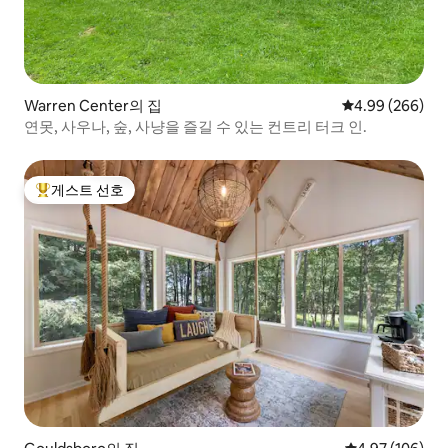
Warren Center의 집
평점 4.99점(5점
4.99 (266)
연못, 사우나, 숲, 사냥을 즐길 수 있는 컨트리 터크 인.
게스트 선호
상위 게스트 선호