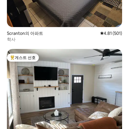
Scranton의 아파트
평점 4.81점(5
4.81 (501)
학사
게스트 선호
상위 게스트 선호