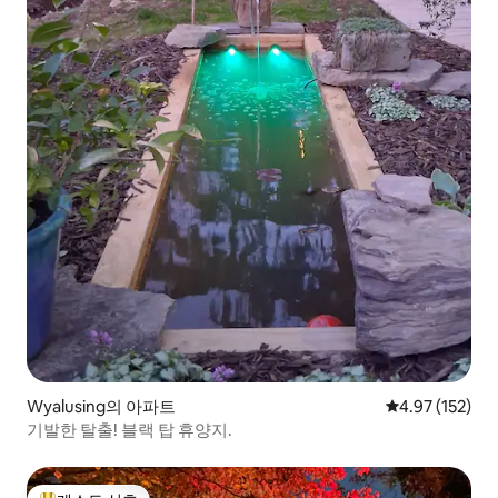
Wyalusing의 아파트
평점 4.97점(5
4.97 (152)
기발한 탈출! 블랙 탑 휴양지.