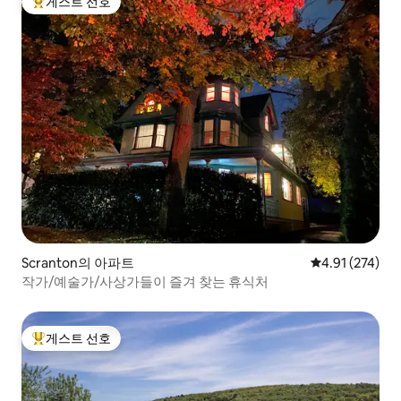
게스트 선호
상위 게스트 선호
Scranton의 아파트
평점 4.91점(5
4.91 (274)
작가/예술가/사상가들이 즐겨 찾는 휴식처
게스트 선호
상위 게스트 선호