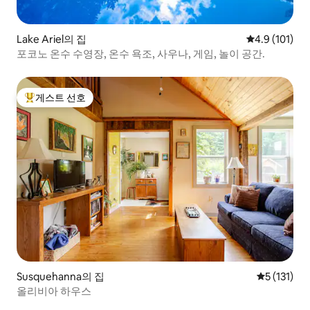
Lake Ariel의 집
평점 4.9점(5
4.9 (101)
포코노 온수 수영장, 온수 욕조, 사우나, 게임, 놀이 공간.
게스트 선호
상위 게스트 선호
Susquehanna의 집
평점 5점(5점
5 (131)
올리비아 하우스