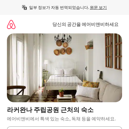
콘
일부 정보가 자동 번역되었습니다. 
원문 보기
텐
츠
로
당신의 공간을 에어비앤비하세요
바
로
가
기
라커완나 주립공원 근처의 숙소
에어비앤비에서 특색 있는 숙소, 독채 등을 예약하세요.