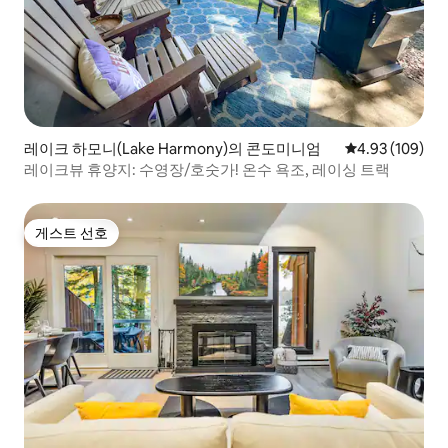
레이크 하모니(Lake Harmony)의 콘도미니엄
평점 4.93점(5점
4.93 (109)
레이크뷰 휴양지: 수영장/호숫가! 온수 욕조, 레이싱 트랙
게스트 선호
게스트 선호