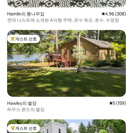
Hamlin의 통나무집
평점 4.96점(5점
4.96 (308)
콘데 나스트에 소개된 A자형 주택. 온수 욕조. 호수. 수영장
게스트 선호
상위 게스트 선호
Hawley의 별장
평점 5점(5점
5 (159)
하우스 폰드의 별장
게스트 선호
상위 게스트 선호