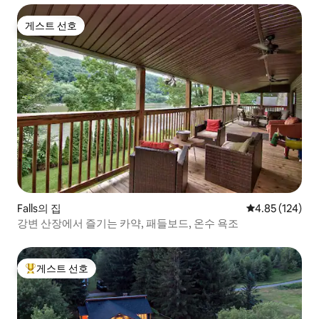
게스트 선호
게스트 선호
Falls의 집
평점 4.85점(5점
4.85 (124)
강변 산장에서 즐기는 카약, 패들보드, 온수 욕조
게스트 선호
상위 게스트 선호