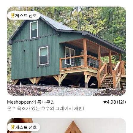
게스트 선호
상위 게스트 선호
Meshoppen의 통나무집
평점 4.98점(5
4.98 (121)
온수 욕조가 있는 호수의 그레이시 캐빈!
게스트 선호
상위 게스트 선호