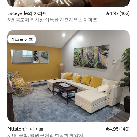
Laceyville의 아파트
평점 4.97점(5점
4.97 (102)
6번 국도에 위치한 아늑한 하프하우스 아파트
게스트 선호
게스트 선호
Pittston의 아파트
평점 4.95점(5점
4.95 (140)
시내, 공항, 병원 근처의 한적한 휴양지