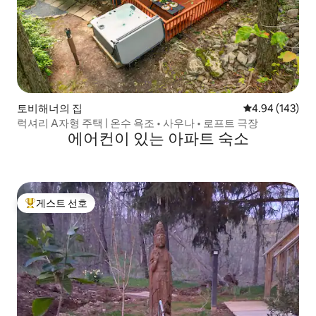
토비해너의 집
평점 4.94점(5점
4.94 (143)
럭셔리 A자형 주택 | 온수 욕조 • 사우나 • 로프트 극장
에어컨이 있는 아파트 숙소
게스트 선호
상위 게스트 선호