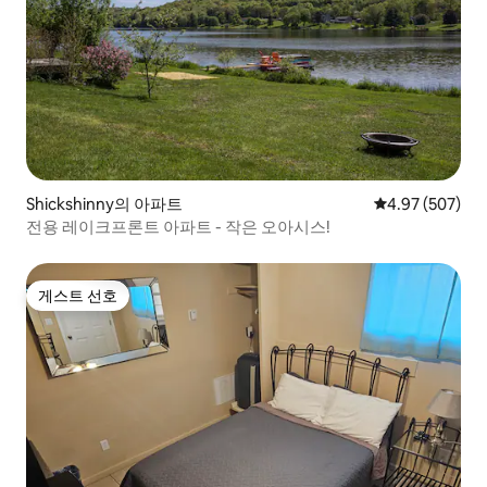
Shickshinny의 아파트
평점 4.97점(5점
4.97 (507)
전용 레이크프론트 아파트 - 작은 오아시스!
게스트 선호
게스트 선호