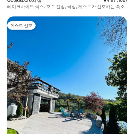
Gouldsboro의 집
평점 4.97점(5점
4.97 (106)
레이크사이드 럭스: 호수 전망, 극장, 게스트가 선호하는 숙소
게스트 선호
게스트 선호