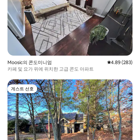
Moosic의 콘도미니엄
평점 4.89점(5점
4.89 (283)
카페 및 요가 위에 위치한 고급 콘도 아파트
게스트 선호
게스트 선호