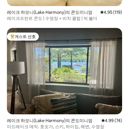
레이크 하모니(Lake Harmony)의 콘도미니엄
평점 4.95점(5
4.95 (119)
레이크프런트 콘도 | 수영장 + 비치 클럽 | 빅 볼더
게스트 선호
상위 게스트 선호
레이크 하모니(Lake Harmony)의 콘도미니엄
평점 4.99점(5
4.99 (74)
미드레이크 매직. 호숫가, 스키, 하이킹, 해변, 수영장