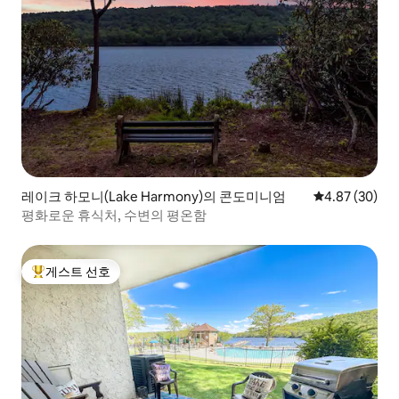
레이크 하모니(Lake Harmony)의 콘도미니엄
평점 4.87점(5
4.87 (30)
평화로운 휴식처, 수변의 평온함
게스트 선호
상위 게스트 선호