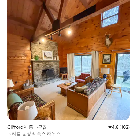
Clifford의 통나무집
평점 4.8점(5점
4.8 (102)
쿼리힐 농장의 폭스 하우스