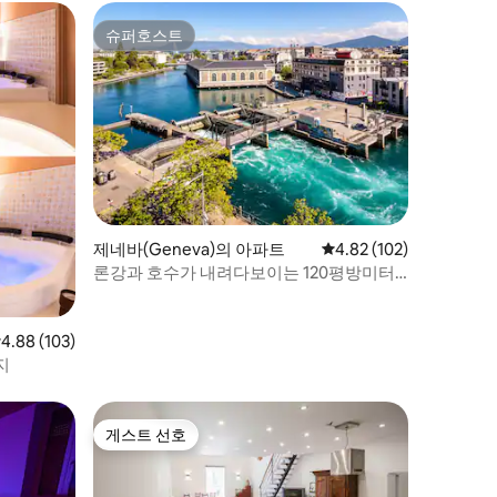
슈퍼호스트
슈퍼호스트
제네바(Geneva)의 아파트
평점 4.82점(5점 만점), 
4.82 (102)
론강과 호수가 내려다보이는 120평방미터
의 숙소
점 4.88점(5점 만점), 후기 103개
4.88 (103)
지
게스트 선호
게스트 선호