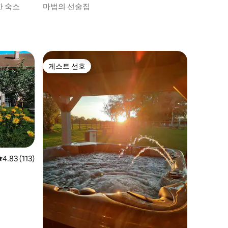
한 숙소
마법의 선술집
게스트 선호
게스트 선호
평점 4.83점(5점 만점), 후기 113개
4.83 (113)