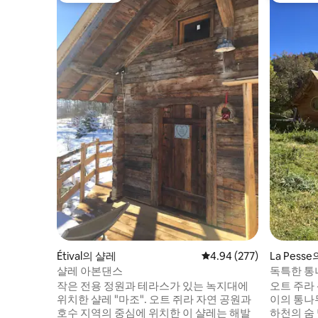
Étival의 샬레
평점 4.94점(5점 만점), 
4.94 (277)
La Pes
샬레 아본댄스
독특한 통나
작은 전용 정원과 테라스가 있는 녹지대에
오트 주라 
위치한 샬레 "마조". 오트 쥐라 자연 공원과
이의 통나무집입니다
호수 지역의 중심에 위치한 이 샬레는 해발
하천의 숨