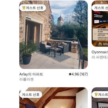
게스트 선호
게스트 
상위 게스트 선호
게스트 
Oyonna
라 파렌테즈
침대
Arlay의 아파트
평점 4.96점(5점 만점), 
4.96 (167)
라를라젠
게스트 선호
게스트
게스트 선호
상위 게