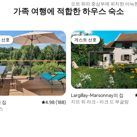
오트 쥐라 중심부에 위치한 아늑
가족 여행에 적합한 하우스 숙소
 선호
게스트 선호
스트 선호
게스트 선호
Largillay-Marsonnay의 집
지뜨 뒤 라크 - 라크 드 부글랑
후기 139개
의 집
평점 4.98점(5점 만점), 후기 188개
4.98 (188)
스