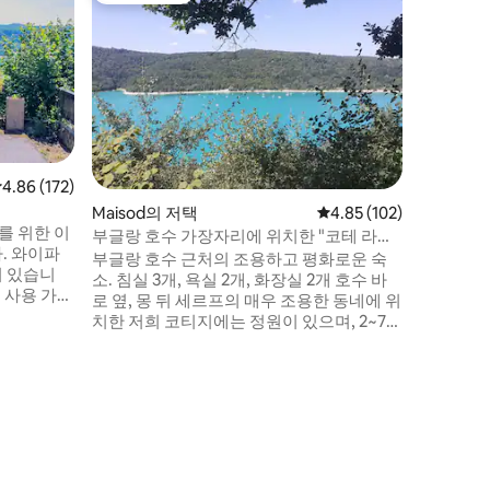
클레르보 
튜디오
역동적인
러싸인 저
스를 발견
분 거리에
헤리송 폭
(특히 부글
르 4개 호수). 저희 독특한 샬레
치한 스튜
점 4.86점(5점 만점), 후기 172개
4.86 (172)
을 탐험하
Maisod의 저택
평점 4.85점(5점 만점), 
4.85 (102)
를 타기 
를 위한 이
20분 거
부글랑 호수 가장자리에 위치한 "코테 라크"
. 와이파
산장
부글랑 호수 근처의 조용하고 평화로운 숙
이 있습니
소. 침실 3개, 욕실 2개, 화장실 2개 호수 바
로 옆, 몽 뒤 세르프의 매우 조용한 동네에 위
로 15분.
치한 저희 코티지에는 정원이 있으며, 2~7명
할 수 있
까지 수용할 수 있습니다. 도보 거리 내에 레
스토랑 3곳이 있으며, 빵 배달 서비스와 현
지 식료품점이 있습니다. 여러 산책로를 통
해 도보로 호수로 이동할 수 있습니다. 런칭
만 가구로 분
은 자동차로 2분 거리입니다. 조용한 동네로
조용함이 돋보입니다. 즐거운 저녁 시간을
보내기 좋은 거실입니다.