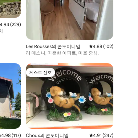
점 4.94점(5점 만점), 후기 229개
4.94 (229)
치
Les Rousses의 콘도미니엄
평점 4.88점(5점 만점), 
4.88 (102)
라 메스니, 따뜻한 아파트, 마을 중심.
게스트 선호
게스트 선호
평점 4.98점(5점 만점), 후기 117개
4.98 (117)
Choux의 콘도미니엄
평점 4.91점(5점 만점), 
4.91 (247)