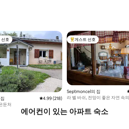
 선호
게스트 선호
스트 선호
상위 게스트 선호
후기 378개
Septmoncel의 집
라 벨 바쉬, 전망이 좋은 자연 속의
 집
평점 4.99점(5점 만점), 후기 218개
4.99 (218)
은둔처
에어컨이 있는 아파트 숙소