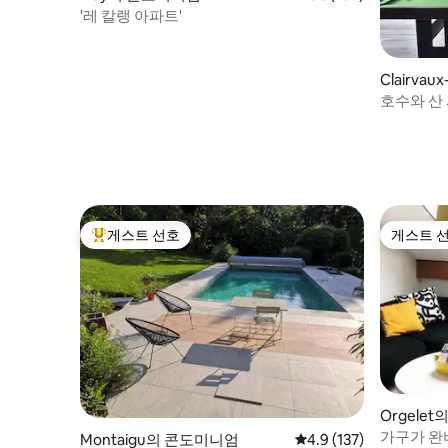
'레 칼랭 아파트'
Clairvau
니엄
호수와 산
게스트 선호
게스트 
상위 게스트 선호
게스트 
Orgele
가구가 완비
Montaigu의 콘도미니엄
평점 4.9점(5점 만점), 
4.9 (137)