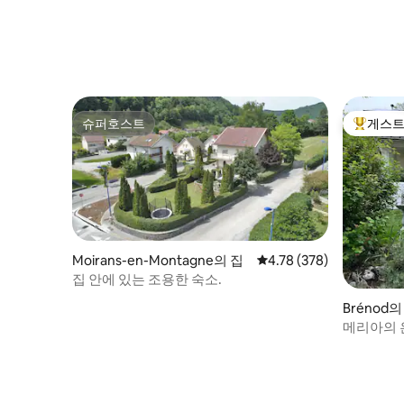
슈퍼호스트
게스트
슈퍼호스트
상위 게
Moirans-en-Montagne의 집
평점 4.78점(5점 만점), 
4.78 (378)
집 안에 있는 조용한 숙소.
Brénod의
메리아의 