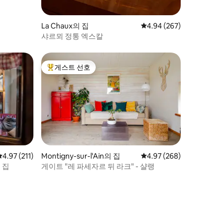
La Chaux의 집
평점 4.94점(5점 만점), 
4.94 (267)
샤르뫼 정통 엑스칼
게스트 선호
상위 게스트 선호
평점 4.97점(5점 만점), 후기 211개
4.97 (211)
Montigny-sur-l'Ain의 집
평점 4.97점(5점 만점), 
4.97 (268)
 집
게이트 "레 파세자르 뒤 라크" - 샬랭