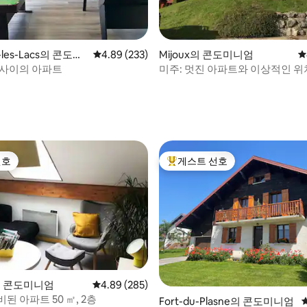
x-les-Lacs의 콘도미
평점 4.89점(5점 만점), 후기 233개
4.89 (233)
Mijoux의 콘도미니엄
평
 사이의 아파트
미주: 멋진 아파트와 이상적인 위
선호
게스트 선호
선호
상위 게스트 선호
t의 콘도미니엄
평점 4.89점(5점 만점), 후기 285개
4.89 (285)
된 아파트 50 ㎡, 2층
후기 137개
Fort-du-Plasne의 콘도미니엄