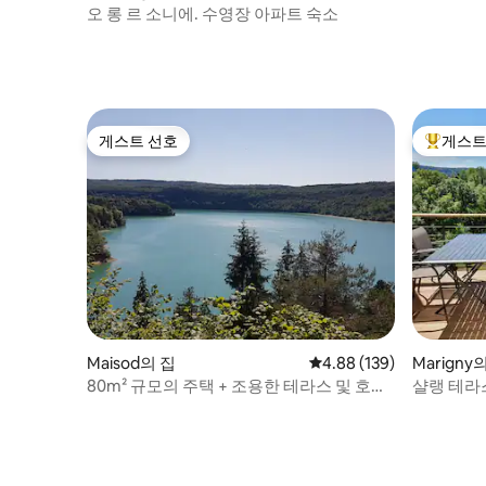
오 롱 르 소니에. 수영장 아파트 숙소
게스트 선호
게스트
게스트 선호
상위 게
Maisod의 집
평점 4.88점(5점 만점), 
4.88 (139)
Marigny
80m² 규모의 주택 + 조용한 테라스 및 호수
샬랭 테라
근처