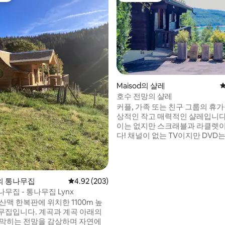
Maisod의 샬레
평
호수 전망의 샬레
커플, 가족 또는 친구 그룹의 휴가
상적인 작고 매력적인 샬레입니다
이는 없지만 스크래블과 라클렛
다! 채널이 없는 TV이지만 DVD는 사용 가능
합니다. 라 메르칸틴 해변까지 도보
발코니에서 숲과 호수 전망을 감상
으며, 바비큐도 가능합니다. 샤워 부스가 있
는 예쁜 욕실. 벽난로(슈퍼마켓에서 나무 구
후기 277개
se의 통나무집
평점 4.92점(5점 만점), 후기 203개
4.92 (203)
입) - 가구가 완비된 주방 침실 1개(침대 140
무집 - 통나무집 Lynx
x 200개, 거실과 연결되어 있지
산맥 한복판에 위치한 1100m 높
리되어 있음) 거실에 90 x 200 사이즈의 침
. 계곡과 계곡 아래의
대 2개
 막히는 전망을 감상하며 자연에