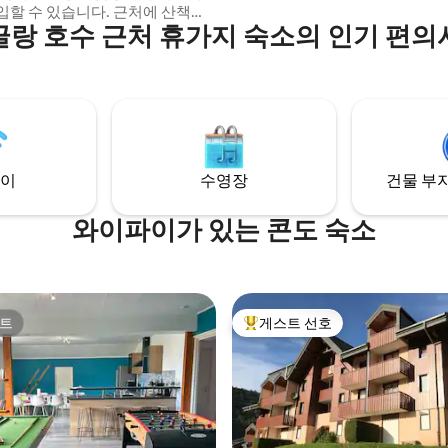
수 있습니다. 근처에 산책로
글랑 호수 근처 휴가지 숙소의 인기 편의
 산과 폭포가 있습니다. 시골에
 위치하고 있으며 수많은 상점
 베이커리, 델리카트슨, 치즈 가
켓)이 있는 라 페스 마을과 가깝습
 사계절 내내 평화롭고 조용하게
북유럽식 온수 욕조에서
에서 휴식을 취하세요.
이
수영장
건물 부지
와이파이가 있는 콘도 숙소
트
게스트 선호
트
상위 게스트 선호
후기 104개