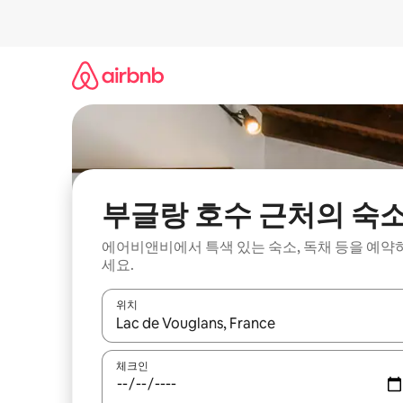
콘
텐
츠
로
바
로
가
기
부글랑 호수 근처의 숙
에어비앤비에서 특색 있는 숙소, 독채 등을 예약
세요.
위치
결과가 나오면 위·아래 화살표 키를 사용하거나 터치
체크인