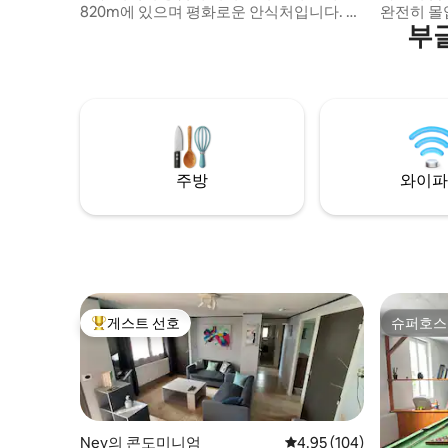
820m에 있으며 평화로운 안식처입니다. 에
완전히 몰입할 
부
티발 호수는 1.5KM, 상점은 9KM(클레르보
가 많습니다.
레 라크), 크로스컨트리 스키 코스는 6KM,
이상적으로
다운힐 스키 코스는 차로 30분 거리에 있습
(레스토랑,
니다. 샬레에서 산책 또는 산악 자전거 타기
게, 슈퍼마
등 다양한 액티비티를 즐길 수 있습니다. 기
니다. 시설이 완비되고 단열 및 난방이 되어
타 수상 스포츠, 승마, 트리 클라이밍, 스노
있습니다.
슈, 썰매 등 다양한 액티비티를 즐길 수 있는
휴식을 취하세요. :) 
곳이 모두 15km 이내에 위치해 있습니다.
별빛 아래
주방
와이파
게스트 선호
슈퍼호스
상위 게스트 선호
슈퍼호스
Ney의 콘도미니엄
평점 4.95점(5점 만점), 
4.95 (104)