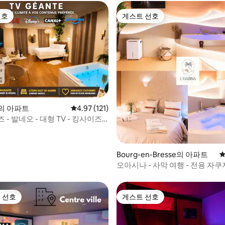
선호
게스트 선호
선호
게스트 선호
x의 아파트
평점 4.97점(5점 만점), 후기 121개
4.97 (121)
 - 발네오 - 대형 TV - 킹사이즈
후기 167개
Bourg-en-Bresse의 아파트
평
오아시나 - 사막 여행 - 전용 자쿠
 선호
게스트 선호
스트 선호
게스트 선호