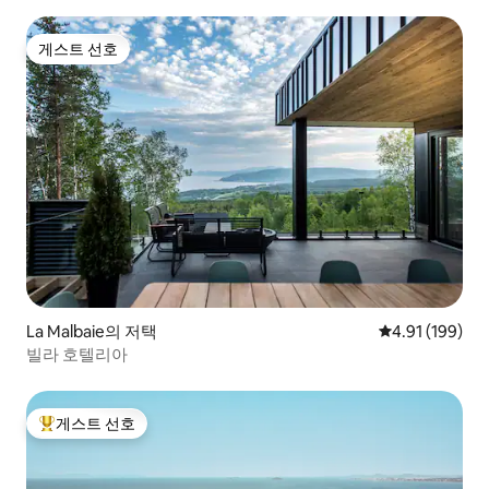
게스트 선호
게스트 선호
La Malbaie의 저택
평점 4.91점(5
4.91 (199)
빌라 호텔리아
게스트 선호
상위 게스트 선호