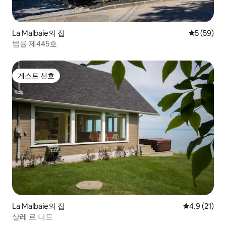
La Malbaie의 집
평점 5점(5
5 (59)
법률 제445호
게스트 선호
게스트 선호
La Malbaie의 집
평점 4.9점(5
4.9 (21)
샬레 르 니드