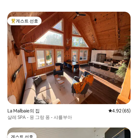
게스트 선호
상위 게스트 선호
La Malbaie의 집
평점 4.92점(5
4.92 (65)
샬레 SPA - 몽 그랑 퐁 - 샤를부아
게스트 선호