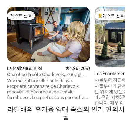
게스트 선호
게스트 선호
게스트 선호
상위 게스트 선호
La Malbaie의 별장
평점 4.96점(5점 만점), 후기 209
4.96 (209)
Les Éboulemen
Chalet de la côte Charlevoix, 스파, 강, 골
주택
샤를부아 자연에서 
프
Vue exceptionnelle sur le fleuve.
샤를부아의 관광지를
Propriété centenaire de Charlevoix
인 위치에 있는 2
rénovée et décorée avec le style
레. 온천 서킷(온수 
farmhouse. Le spa 4 saisons permet la
습니다. 매우 아늑
détente après vos activités. Plaisirs et
라말배의 휴가용 임대 숙소의 인기 편의시
하며, 장엄한 강과
moments inoubliables en famille et
입니다. 모든 현대
entre amis assurés! À 3 min en auto du
설
며 절대적인 편안
majestueux Fairmont Le Manoir
야외 벽난로가 있습
Richelieu ainsi que son prestigieux golf
자인은 커다란 창문
et à 7 km de la magnifique plage de St-