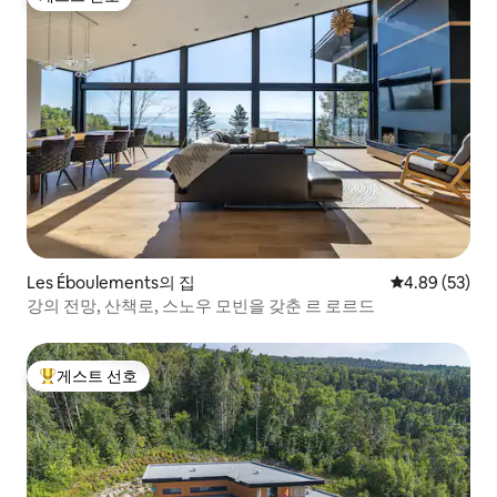
게스트 선호
Les Éboulements의 집
평점 4.89점(5
4.89 (53)
강의 전망, 산책로, 스노우 모빈을 갖춘 르 로르드
게스트 선호
상위 게스트 선호