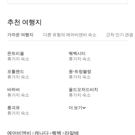
추천 여행지
가까운 여행지
다른 유형의 에어비앤비 숙소
근처 인기 관광
몬트리올
퀘벡시티
휴가지 숙소
휴가지 숙소
포틀랜드
몽-트랑블랑
휴가지 숙소
휴가지 숙소
바하버
올드오처드비치
휴가지 숙소
휴가지 숙소
롱괴유
더 보기
휴가지 숙소
에어비앤비
캐나다
퀘벡
라말배