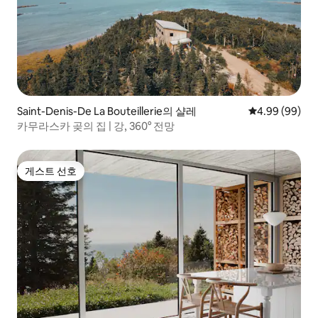
Saint-Denis-De La Bouteillerie의 샬레
평점 4.99점(5
4.99 (99)
카무라스카 곶의 집 | 강, 360° 전망
게스트 선호
게스트 선호