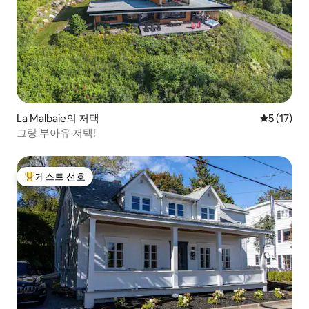
La Malbaie의 저택
평점 5점(5
5 (17)
그랑 부아유 저택!
게스트 선호
상위 게스트 선호