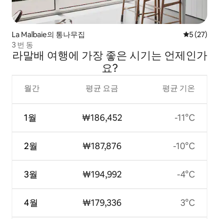
La Malbaie의 통나무집
평점 5점(5
5 (27)
3 번 동
라말배 여행에 가장 좋은 시기는 언제인가
요?
월간
평균 요금
평균 기온
1월
₩186,452
-11°C
2월
₩187,876
-10°C
3월
₩194,992
-4°C
4월
₩179,336
3°C