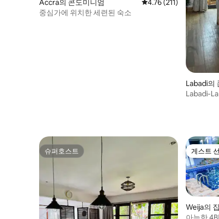
Accra의 콘도미니엄
평점 4.76점(5점 만점), 
4.76 (211)
중심가에 위치한 세련된 숙소
Labadi
Labadi-
슈퍼호스트
게스트 
슈퍼호스트
게스트 
Weija의 
아늑한 4B