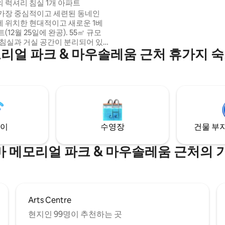
 럭셔리 침실 1개 아파트
레스토랑, 유서 깊은 명소까지 도
가장 중심적이고 세련된 동네인
있는 거리 내에 있는 아다브라카
 위치한 현대적이고 새로운 1베
안전한 중심지에 있습니다.
2월 25일에 완공). 55㎡ 규모
 침실과 거실 공간이 분리되어 있
리얼 파크 & 마우솔레움 근처 휴가지 
련된 가구가 있고 차분하고 안락한
. 편안한 퀸사이즈 침
 TV, 시설이 완비된 고급 주방, 샤
있는 밝은 욕실을 즐겨보세요. 건
 수영장, 헬스장, 연중무휴 보안,
 무료 주차장, 열쇠 없는 출입구가
 조용하고 안전하며 모든 것에 가
이
수영장
건물 부지
 메모리얼 파크 & 마우솔레움 근처의 
Arts Centre
현지인 99명이 추천하는 곳