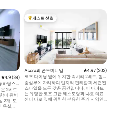
Accra의
게스트 선호
게스트 
상위 게스트 선호
게스트 
록스우드 
아파트
공간: 깨
한 금연 
파이, 에어
완비된 주
구가 구비
즐길 수 있습니다. 숙소
맞은편에 
제공항에서
Accra의 콘도미니엄
평점 4.97점(5점 만점), 
4.97 (202)
는 상점, 
코조 다이닝 옆에 위치한 럭셔리 2베드, 헬
평점 4.9점(5점 만점), 후기 39개
4.9 (39)
해변 및 
스장과 수영장 포함
중심부에 자리하여 입지적 편리함과 세련된
@ 하딩스
스타일을 모두 갖춘 공간입니다. 이 아파트
운 2베드
는 유명한 코조 고급 레스토랑과 냐호 의료
리함이 완벽
센터 바로 옆에 위치한 부유한 주거 지역인
에어포트 레지던스 6층에 있습니다. 친구나
 욕실, 편
가족과 함께 즐거운 시간을 보내고 싶은 분
, 넷플릭스
들을 위한 현지 바, 클럽, 레스토랑으로 둘러
싸여 있습니다. 이 아파트는 공항에서 차로
어져 있습니
6분 거리에 있으며 아크라 몰에서 차로 7분