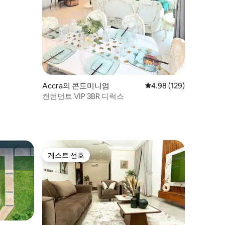
Accra의 콘도미니엄
평점 4.98점(5점 만점), 
4.98 (129)
캔턴먼트 VIP 3BR 디럭스
게스트 선호
게스트 선호