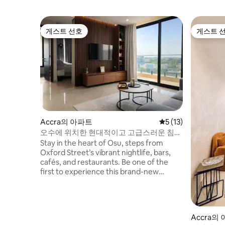
게스트 선호
게스트 
게스트 선호
게스트 
Accra의 아파트
평점 5점(5점 만점),
5 (13)
오수에 위치한 현대적이고 고급스러운 침실
1개 아파트, 수영장, 헬스장 및 발코니(D)
Stay in the heart of Osu, steps from
Oxford Street’s vibrant nightlife, bars,
cafés, and restaurants. Be one of the
first to experience this brand-new
modern apartment at Bravia Residency
features a private balcony with a great
view, fully equipped kitchen, espresso
machine, washing machine, and a
Accra의
dedicated work desk. Enjoy access to a