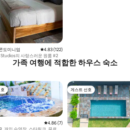
후기 211개
의 콘도미니엄
평점 4.83점(5점 만점), 후기 122개
4.83 (122)
La Studios의 사랑스러운 원룸 #2
가족 여행에 적합한 하우스 숙소
선호
게스트 선호
선호
게스트 선호
집
평점 4.86점(5점 만점), 후기 7개
4.86 (7)
R. 개인 수영장. 스타링크. 무료 공