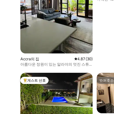
항 픽업
Accra의 집
평점 4.87점(5점 만점),
4.87 (30)
아름다운 정원이 있는 알라야의 멋진 스튜
디오
게스트 선호
슈퍼호스
상위 게스트 선호
슈퍼호스