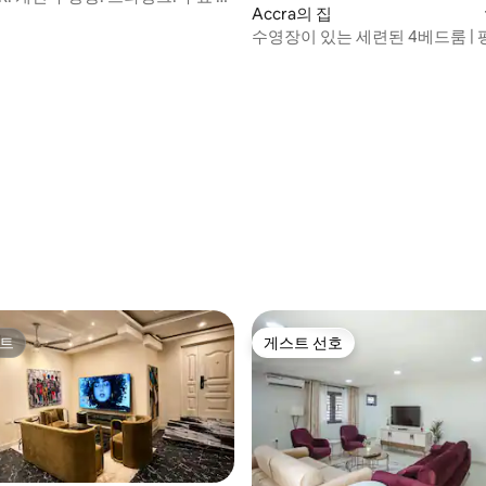
Accra의 집
수영장이 있는 세련된 4베드룸 |
가족 휴양지
 후기 30개
트
게스트 선호
트
게스트 선호