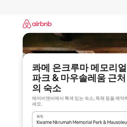
콘
텐
츠
로
바
로
가
기
콰메 은크루마 메모리얼
파크 & 마우솔레움 근처
의 숙소
에어비앤비에서 특색 있는 숙소, 독채 등을 예약
세요.
위치
결과가 나오면 위·아래 화살표 키를 사용하거나 터치