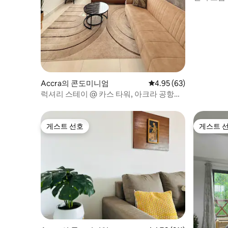
Accra의 콘도미니엄
평점 4.95점(5점 만점),
4.95 (63)
럭셔리 스테이 @ 카스 타워, 아크라 공항에
서 가까움
게스트 선호
게스트 
게스트 선호
게스트 