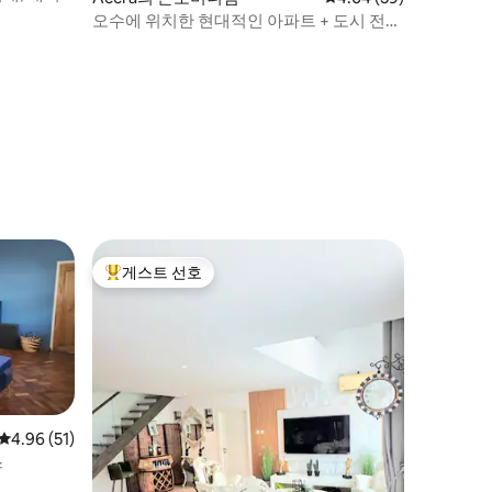
오수에 위치한 현대적인 아파트 + 도시 전
망/공항에서 10분
게스트 선호
상위 게스트 선호
평점 4.96점(5점 만점), 후기 51개
4.96 (51)
스