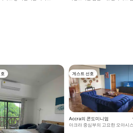
전원 | 와이파이
 후기 63개
선호
게스트 선호
선호
게스트 선호
Accra의 콘도미니엄
아크라 중심부의 고요한 오아시