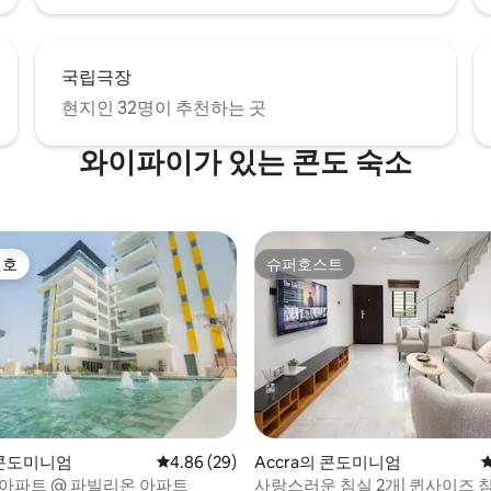
국립극장
현지인 32명이 추천하는 곳
와이파이가 있는 콘도 숙소
선호
슈퍼호스트
선호
슈퍼호스트
 콘도미니엄
평점 4.86점(5점 만점), 후기 29개
4.86 (29)
Accra의 콘도미니엄
 아파트 @ 파빌리온 아파트
사랑스러운 침실 2개| 퀸사이즈 침