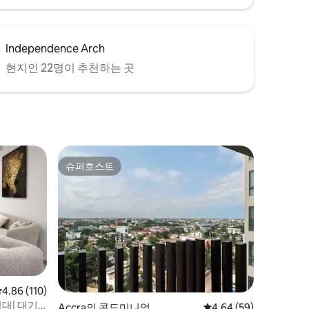
Independence Arch
현지인 22명이 추천하는 곳
슈퍼호스트
슈퍼호스트
평점 4.86점(5점 만점), 후기 110개
4.86 (110)
대| 대기
Accra의 콘도미니엄
평점 4.64점(5점 만점),
4.64 (59)