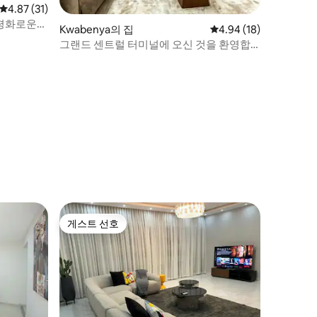
평점 4.87점(5점 만점), 후기 31개
4.87 (31)
 평화로운
Kwabenya의 집
평점 4.94점(5점 만점),
4.94 (18)
그랜드 센트럴 터미널에 오신 것을 환영합
니다
게스트 선호
게스트 선호