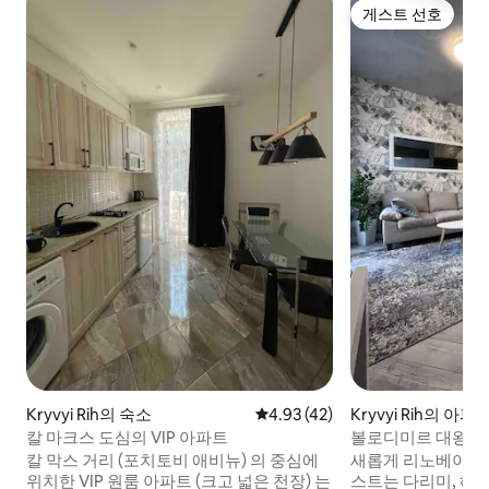
게스트 선호
게스트 선호
Kryvyi Rih의 숙소
평점 4.93점(5점 만점), 후기 42
4.93 (42)
Kryvyi Rih의 아파
칼 마크스 도심의 VIP 아파트
볼로디미르 대왕 17
칼 막스 거리 (포치토비 애비뉴) 의 중심에
새롭게 리노베이션된
위치한 VIP 원룸 아파트 (크고 넓은 천장) 는
스트는 다리미, 헤