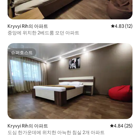
Kryvyi Rih의 아파트
평점 4.83점(5
4.83 (12)
중앙에 위치한 2베드룸 모던 아파트
슈퍼호스트
슈퍼호스트
Kryvyi Rih의 아파트
평점 4.84점(5
4.84 (25)
도심 한가운데에 위치한 아늑한 침실 2개 아파트