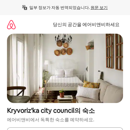
콘
일부 정보가 자동 번역되었습니다. 
원문 보기
텐
츠
로
당신의 공간을 에어비앤비하세요
바
로
가
기
Kryvoriz'ka city council의 숙소
에어비앤비에서 독특한 숙소를 예약하세요.