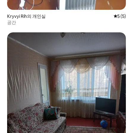
Kryvyi Rih의 개인실
평점 5점(
5 (5)
공간