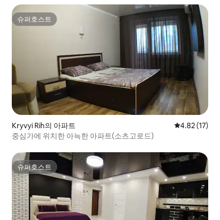
슈퍼호스트
슈퍼호스트
Kryvyi Rih의 아파트
평점 4.82점(5
4.82 (17)
중심가에 위치한 아늑한 아파트(소츠고로드)
슈퍼호스트
슈퍼호스트