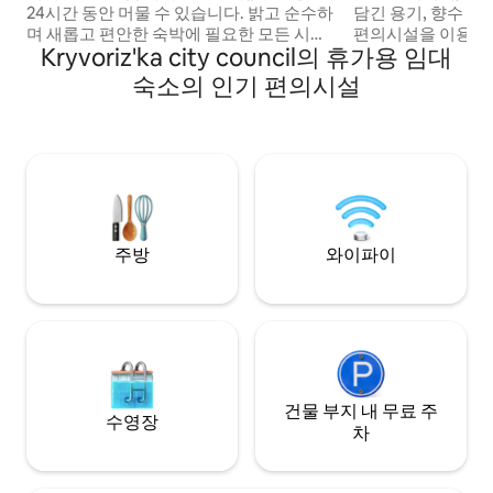
24시간 동안 머물 수 있습니다. 밝고 순수하
담긴 용기, 향수 및 
며 새롭고 편안한 숙박에 필요한 모든 시설
편의시설을 이용할 
Kryvoriz'ka city council의 휴가용 임대
이 갖춰져 있습니다. '킹 사이즈' 의 아름답
의에 따라 새롭게 
고 편리한 침대, 신선한 침구와 수건, 디지털
파트를 이전합니다.
숙소의 인기 편의시설
TV, 초고속 인터넷 와이파이... 이 아파트는
정수 용기, 향수 및 
셰브첸코 극장 근처에 있으며, 오스보보즈
모든 편의시설을 
데니야 광장에서 도보로 3분 거리에 있습니
수 있습니다. 별도
다. 상점, 카페, 공원, 레스토랑, 주차장... 모
두 근처에 있습니다.
주방
와이파이
건물 부지 내 무료 주
수영장
차