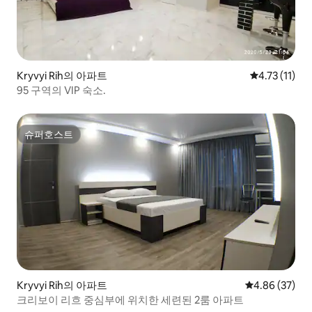
Kryvyi Rih의 아파트
평점 4.73점(
4.73 (11)
95 구역의 VIP 숙소.
슈퍼호스트
슈퍼호스트
Kryvyi Rih의 아파트
평점 4.86점(5
4.86 (37)
크리보이 리흐 중심부에 위치한 세련된 2룸 아파트