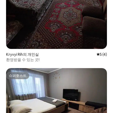
Kryvyi Rih의 개인실
평점 5점(
5 (4)
환영받을 수 있는 곳!
슈퍼호스트
슈퍼호스트