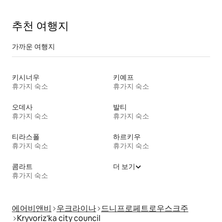
추천 여행지
가까운 여행지
키시너우
키예프
휴가지 숙소
휴가지 숙소
오데사
발티
휴가지 숙소
휴가지 숙소
티라스폴
하르키우
휴가지 숙소
휴가지 숙소
콤라트
더 보기
휴가지 숙소
에어비앤비
우크라이나
드니프로페트로우스크주
Kryvoriz'ka city council