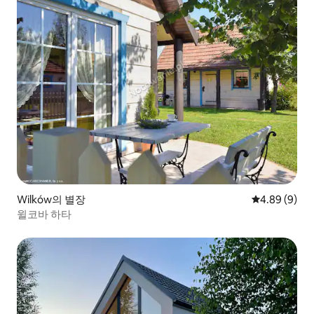
Wilków의 별장
평점 4.89점(
4.89 (9)
윌코바 하타