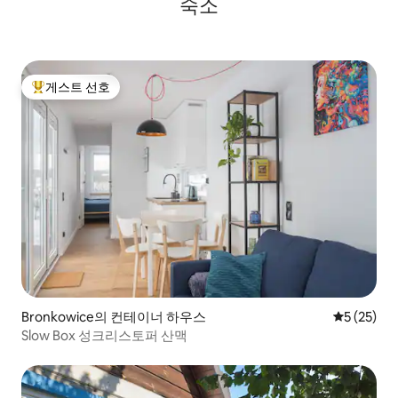
숙소
게스트 선호
상위 게스트 선호
Bronkowice의 컨테이너 하우스
평점 5점(5
5 (25)
Slow Box 성크리스토퍼 산맥