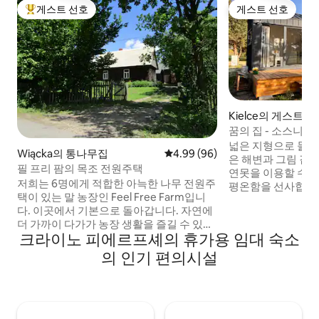
게스트 선호
게스트 선호
상위 게스트 선호
게스트 선호
Kielce의 게스트용
꿈의 집 - 소스니의
넓은 지형으로 둘
Wiącka의 통나무집
평점 4.99점(5점 만점), 후기 96
4.99 (96)
은 해변과 그림 같
필 프리 팜의 목조 전원주택
연못을 이용할 수 
저희는 6명에게 적합한 아늑한 나무 전원주
평온함을 선사합니다
택이 있는 말 농장인 Feel Free Farm입니
가 내려다보이는 * 
다. 이곳에서 기본으로 돌아갑니다. 자연에
서 휴식을 취하거나
더 가까이 다가가 농장 생활을 즐길 수 있습
담그세요. 활동적인
크라이노 피에르프셰의 휴가용 임대 숙소
니다. 말, 고양이, 닭을 만날 수 있습니다. 울
서 * 카약 타기 및
타리 뒤에서 저희 두 마리의 개가 반갑게 맞
* Chęcinach의 
의 인기 편의시설
이해 드릴 것입니다. 전원주택은 다른 집과
Sobkow의 나이트
분리되어 있지만, 저희 집은 바로 옆에 있습
외 박물관과 같은 
니다. 도움이 필요하거나 궁금한 점이 있으
여행을 제공합니다. *
시면 언제든지 연락 가능합니다. 게스트를
최대한 자유롭게 해드립니다. 2박 이상 임