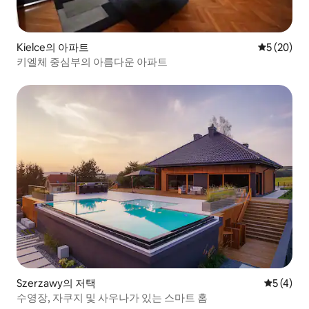
Kielce의 아파트
평점 5점(5
5 (20)
키엘체 중심부의 아름다운 아파트
Szerzawy의 저택
평점 5점(
5 (4)
수영장, 자쿠지 및 사우나가 있는 스마트 홈