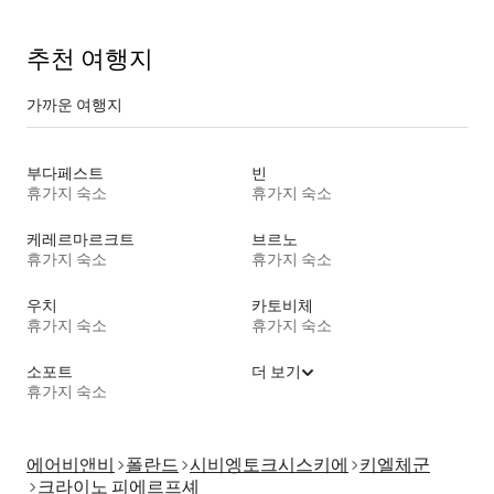
추천 여행지
가까운 여행지
부다페스트
빈
휴가지 숙소
휴가지 숙소
케레르마르크트
브르노
휴가지 숙소
휴가지 숙소
우치
카토비체
휴가지 숙소
휴가지 숙소
소포트
더 보기
휴가지 숙소
에어비앤비
폴란드
시비엥토크시스키에
키엘체군
크라이노 피에르프셰