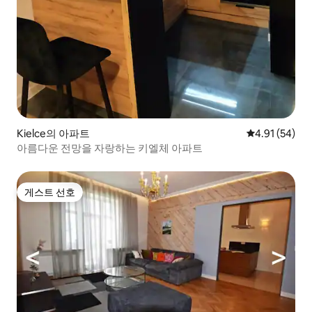
Kielce의 아파트
평점 4.91점(5
4.91 (54)
아름다운 전망을 자랑하는 키엘체 아파트
게스트 선호
게스트 선호