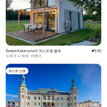
Święta Katarzyna의 게스트용 별채
평점 5점(
5 (4)
도메크 나 워체- 라벤더
게스트 선호
게스트 선호