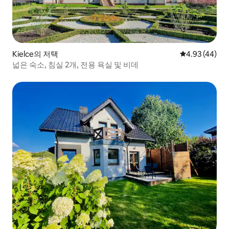
Kielce의 저택
평점 4.93점(5
4.93 (44)
넓은 숙소, 침실 2개, 전용 욕실 및 비데