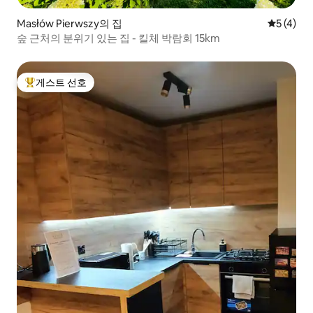
Masłów Pierwszy의 집
평점 5점(
5 (4)
숲 근처의 분위기 있는 집 - 킬체 박람회 15km
게스트 선호
상위 게스트 선호