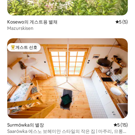
Kosewo의 게스트용 별채
평점 5점(
5 (5)
Mazurskisen
게스트 선호
상위 게스트 선호
Surmówka의 별장
평점 5점(5
5 (15)
Saarówka 에스노 보헤미안 스타일의 작은 집 | 마주리, 므롱고