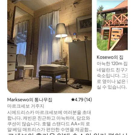
Kosewo의 집
아늑한 120m 집, 
네덜란드 친구가 만
숙소입니다. 그곳에서 휴식을 취하고 벽난
로 옆이나 넓은 정
실 수 있습니다. 근
방문해보세요. 해변은
보로 10분 거리에 
Marksewo의 통나무집
평점 4.79점(5점 만점), 후기 14
4.79 (14)
이, 주크박스, 보드
마르크세보 거주지
임. 테라스에서 멋진
시에드리스카 마르크세보에 여러분을 초대
원에서 휴식을 취하
합니다. 캐빈은 친근하고 아늑하며, 담요와
큐 시설이 있습니다
쿠션이 많습니다. 호텔 스탠다드 AA+의 로
로로 난방됩니다. 
얄 베딩 매트리스가 편안한 수면을 제공합
있습니다. 강아지를