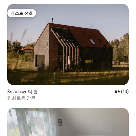
게스트 선호
게스트 선호
Śniadowo의 집
평점 5점(5
5 (14)
평화로운 창문