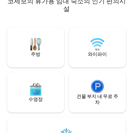
코세보의 휴가용 임대 숙소의 인기 편의시
니다. 평화와 휴식을 원하신다면 이곳이 바
지세요.
로 여러분을 위한 숙소입니다. 숲속을 산책
설
하거나, 깨끗한 마크소비 호수에서 피로를
풀거나, 아무것도 하지 않고 쉬어보세요. 이
곳에서는 시간이 다르게 흐릅니다. :) 300m
거리에 호수가 있습니다. 조용한 지역에 있
습니다. 숲을 지나 도로로 500m 거리에 있
는 시립 해변. 반려동물 환영 🐕‍🦺🐈 초대합니
다
주방
와이파이
건물 부지 내 무료 주
수영장
차