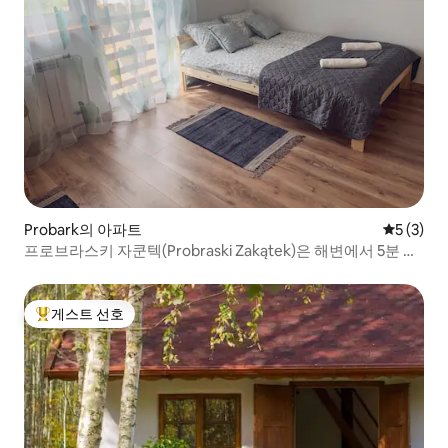
Probark의 아파트
평점 5점(
5 (3)
프로브라스키 자쿤텍(Probraski Zakątek)은 해변에서 5분 거
리에 있습니다.
게스트 선호
상위 게스트 선호