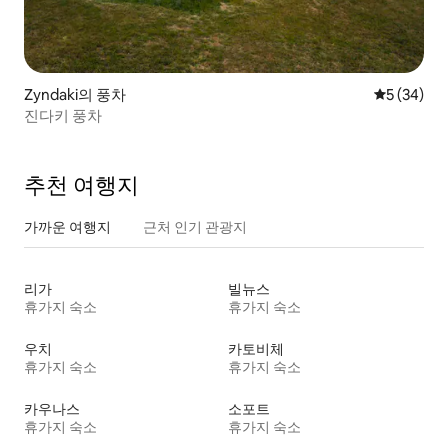
Zyndaki의 풍차
평점 5점(5
5 (34)
진다키 풍차
추천 여행지
가까운 여행지
근처 인기 관광지
리가
빌뉴스
휴가지 숙소
휴가지 숙소
우치
카토비체
휴가지 숙소
휴가지 숙소
카우나스
소포트
휴가지 숙소
휴가지 숙소