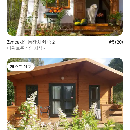
Zyndaki의 농장 체험 숙소
평점 5점(5
5 (20)
미워브주카의 서식지
게스트 선호
게스트 선호