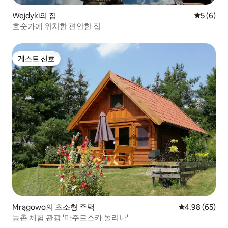
Wejdyki의 집
평점 5점(
5 (6)
호숫가에 위치한 편안한 집
게스트 선호
게스트 선호
Mrągowo의 초소형 주택
평점 4.98점(5
4.98 (65)
농촌 체험 관광 '마주르스카 돌리나'