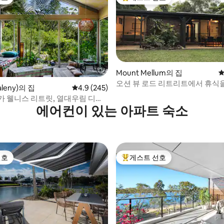
선호
상위 게스트 선호
Mount Mellum의 집
평
오션 뷰 로드 리트리트에서 휴식
후기 158개
leny)의 집
평점 4.9점(5점 만점), 후기 245개
4.9 (245)
자아를 찾아보세요
가 웰니스 리트릿, 열대우림 디톡
에어컨이 있는 아파트 숙소
선호
게스트 선호
선호
상위 게스트 선호