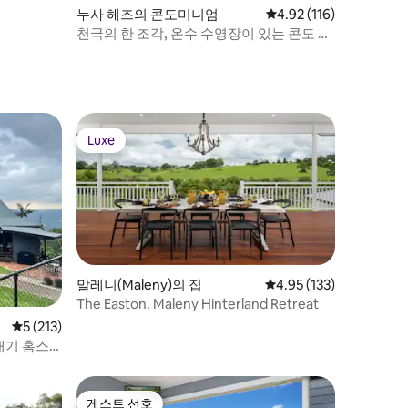
누사 헤즈의 콘도미니엄
평점 4.92점(5점 만점), 
4.92 (116)
천국의 한 조각, 온수 수영장이 있는 콘도 전
체
Luxe
Luxe
말레니(Maleny)의 집
평점 4.95점(5점 만점), 
4.95 (133)
The Easton. Maleny Hinterland Retreat
평점 5점(5점 만점), 후기 213개
5 (213)
대기 홈스
게스트 선호