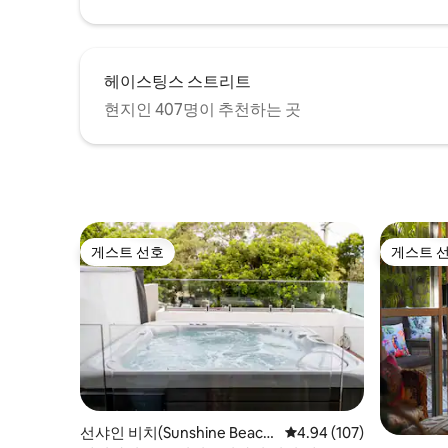
헤이스팅스 스트리트
현지인 407명이 추천하는 곳
게스트 선호
게스트 
게스트 선호
게스트 
선샤인 비치(Sunshine Beach)
평점 4.94점(5점 만점), 
4.94 (107)