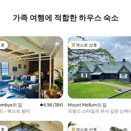
가족 여행에 적합한 하우스 숙소
선호
게스트 선호
선호
상위 게스트 선호
후기 306개
ombye의 집
평점 4.96점(5점 만점), 후기 184개
4.96 (184)
Mount Mellum의 집
드 - 웨스트 움비
프랑스 스타일의 유서 깊은 산꼭
테이드
선호
게스트 선호