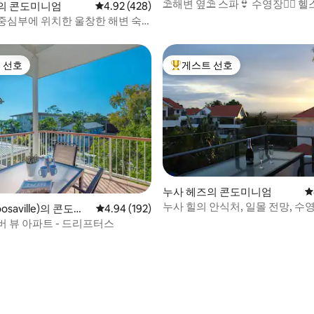
⛱해변 옆⛱ 스파👙 수영장🏊‍♀️ 헬스
의 콘도미니엄
평점 4.92점(5점 만점), 후기 428개
4.92 (428)
우나 🛏 킹 마스터
중심부에 위치한 울창한 해변 숙
 선호
게스트 선호
스트 선호
상위 게스트 선호
후기 344개
누사 헤즈의 콘도미니엄
평
누사 힐의 안식처, 일몰 전망, 수영
saville)의 콘도미
평점 4.94점(5점 만점), 후기 192개
4.94 (192)
와이파이
버 뷰 아파트 - 드리프터스