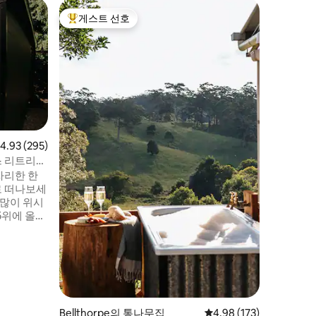
West W
게스트 선호
게스트
상위 게스트 선호
상위 게
'카레그 
현대적인
하며 손으
서 휴식을
농장 블랙
다. 선샤
운 거리에
티로 가득
을 마시며
점 4.93점(5점 만점), 후기 295개
4.93 (295)
습니다. 
스 리트리트
영감을 얻
자리한 한
레소 커피
로 떠나보세
지가 제공
 많이 위시
5위에 올랐
veller)
 선샤인 코
로 소개되었
당에서 단
휴식을 취하
 The
 예약할 수도
Bellthorpe의 통나무집
평점 4.98점(5점 만점), 
4.98 (173)