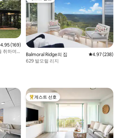
게스트 선호
점 4.95점(5점 만점), 후기 169개
4.95 (169)
을 취하며
Balmoral Ridge의 집
평점 4.97점(5점 만점), 
4.97 (238)
629 발모럴 리지
게스트 선호
상위 게스트 선호