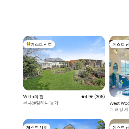
게스트 선호
게스트 
상위 게스트 선호
게스트 
Witta의 집
평점 4.96점(5점 만점), 
4.96 (306)
부냐@말레니 농가
West Wo
더 패킹 셰
게스트 선호
게스트 