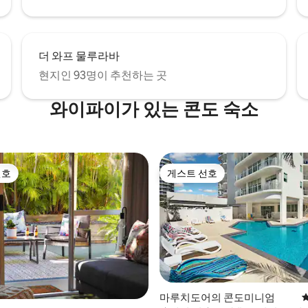
더 와프 물루라바
현지인 93명이 추천하는 곳
와이파이가 있는 콘도 숙소
선호
게스트 선호
선호
게스트 선호
후기 107개
마루치도어의 콘도미니엄