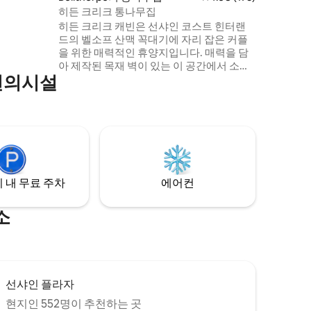
히든 크리크 통나무집
히든 크리크 캐빈은 선샤인 코스트 힌터랜
드의 벨소프 산맥 꼭대기에 자리 잡은 커플
을 위한 매력적인 휴양지입니다. 매력을 담
아 제작된 목재 벽이 있는 이 공간에서 소박
편의시설
한 우아함을 경험해보세요. 말레니와 우드
포드가 차로 단 20분 거리에 있어 한적함과
편리함을 모두 즐길 수 있습니다. 야외 목욕
탕이나 야외 화덕에서 휴식을 취해보세요.
아늑한 실내 벽난로에서 시설이 완비된 주
방에 이르기까지 모든 디테일이 게스트의
편안함을 보장합니다. 저희와 함께하는 첫
날 아침에는 아침 식사 바구니가 제공됩니
 내 무료 주차
에어컨
다.
소
선샤인 플라자
현지인 552명이 추천하는 곳