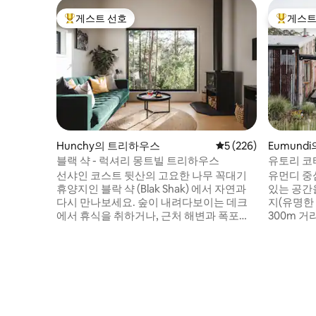
게스트 선호
게스트
상위 게스트 선호
상위 게
Hunchy의 트리하우스
평점 5점(5점 만점), 
5 (226)
Eumund
블랙 샥 - 럭셔리 몽트빌 트리하우스
유토리 코
선샤인 코스트 뒷산의 고요한 나무 꼭대기
유먼디 중
휴양지인 블락 샥 (Blak Shak) 에서 자연과
있는 공간을
다시 만나보세요. 숲이 내려다보이는 데크
지(유명한
에서 휴식을 취하거나, 근처 해변과 폭포를
300m 거
둘러보거나, 목욕탕에서 몸을 담그세요. 세
분 거리에 
심하게 디자인된 이 트리하우스는 느긋한
것입니다!
시간을 보내며 진정한 휴식을 취할 수 있는
동물로 둘
공간입니다. 에어비앤비 2025 호스트 어워
소리가 휴
드 최종 후보에 오른 블랙 샥의 모든 디테일
결하기에 
은 휴식과 재연대를 위해 설계되었습니다.
이나 화덕
몽트빌의 부티크 상점, 카페, 해안 전망에서
것을 보거