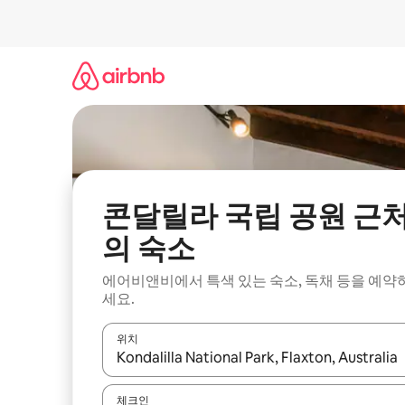
콘
텐
츠
로
바
로
가
기
콘달릴라 국립 공원 근
의 숙소
에어비앤비에서 특색 있는 숙소, 독채 등을 예약
세요.
위치
결과가 나오면 위·아래 화살표 키를 사용하거나 터치
체크인