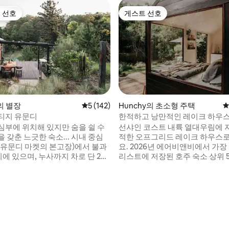
 선호
게스트 선호
스트 선호
게스트 선호
후기 226개
i의 별장
평점 5점(5점 만점), 후기 142개
5 (142)
Hunchy의 초소형 주택
평
티지 유문디
한적하고 낭만적인 레이크 하우
- 몬트빌
심부에 위치해 있지만 숨을 쉴 수
선샤인 코스트 내륙 열대우림에 
 갖춘 느긋한 숙소... 시내 중심
적한 오프그리드 레이크 하우스
 유문디 마켓의 본고장)에서 불과
요. 2026년 에어비앤비에서 가장
리에 있으며, 누사까지 차로 단 20
리스트에 저장된 호주 숙소 상위 
있지만, 그 사실을 전혀 알 수 없을
으며, 호주 트래블러(Australian Tra
 댐이 내려다보이고 나무와 야생
와 어반 리스트(Urban List)에서
러싸여 있으며, 평화로운 자연의
스트에서 가장 로맨틱한 휴양지
식을 취하고 긴장을 풀고 다시 연
습니다. 폭포, 하이킹, 훌륭한 식
완벽한 장소입니다... 야외 목욕탕
몇 분 거리에 있는 자연 속에서 
에서 오후에 왈라비가 풀을 뜯는
세요. 게스트는 농장 내 스튜디오인
나, 실내 벽난로 옆에서 좋은 책을
Clay Society에서 도예 수업을