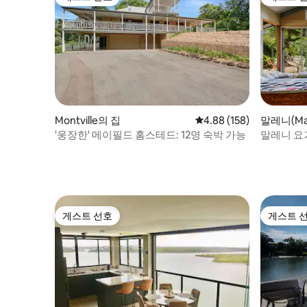
게스트 선호
게스트 
Montville의 집
평점 4.88점(5점 만점), 
4.88 (158)
말레니(Ma
'웅장한' 메이필드 홈스테드: 12명 숙박 가능
말레니 요
스
게스트 선호
게스트 
게스트 선호
게스트 