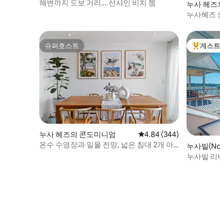
의 콘도미니엄
해변까지 도보 거리….선샤인 비치 젬
누사 헤즈
누사헤즈 
소
슈퍼호스트
게스트
슈퍼호스트
상위 게
누사 헤즈의 콘도미니엄
평점 4.84점(5점 만점), 
4.84 (344)
온수 수영장과 일몰 전망, 넓은 침대 2개 아
누사빌(Noo
파트!
니엄
누사빌 리