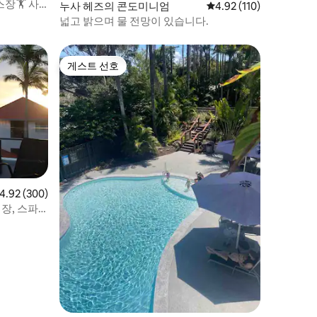
장🏋️ 사
누사 헤즈의 콘도미니엄
평점 4.92점(5점 만점), 
4.92 (110)
넓고 밝으며 물 전망이 있습니다.
게스트 선호
게스트 선호
점 4.92점(5점 만점), 후기 300개
4.92 (300)
장, 스파,