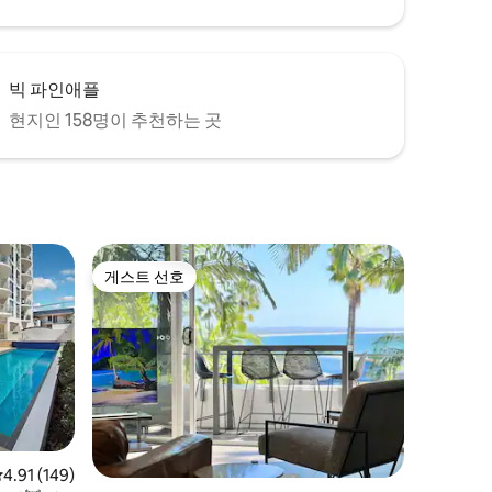
빅 파인애플
현지인 158명이 추천하는 곳
게스트 선호
게스트 선호
평점 4.91점(5점 만점), 후기 149개
4.91 (149)