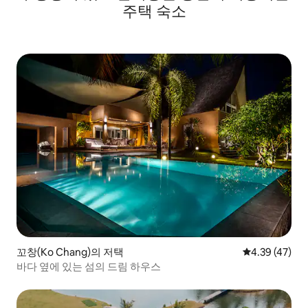
주택 숙소
꼬창(Ko Chang)의 저택
평점 4.39점(5
4.39 (47)
바다 옆에 있는 섬의 드림 하우스