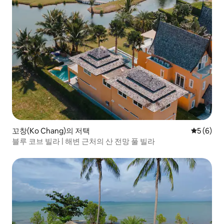
꼬창(Ko Chang)의 저택
평점 5점(
5 (6)
블루 코브 빌라 | 해변 근처의 산 전망 풀 빌라