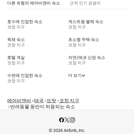
다른 유형의 에어비앤비 숙소
근처 인기 관광지
호수에 인접한 숙소
게스트용 별채 숙소
코창 지구
코창 지구
독채 숙소
초소형 주택 숙소
코창 지구
코창 지구
호텔 객실
자연/에코 산장 숙소
코창 지구
코창 지구
수변에 인접한 숙소
더 보기
코창 지구
에어비앤비
태국
뜨랏
코창 지구
반려동물 동반이 허용되는 숙소
© 2026 Airbnb, Inc.