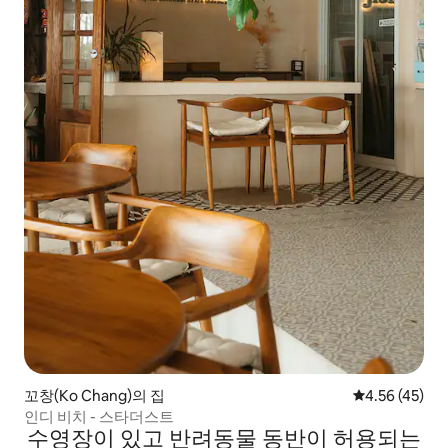
꼬창(Ko Chang)의 집
평점 4.56점(5
4.56 (45)
인디 비치 - 스타더스트
수영장이 있고 반려동물 동반이 허용되는