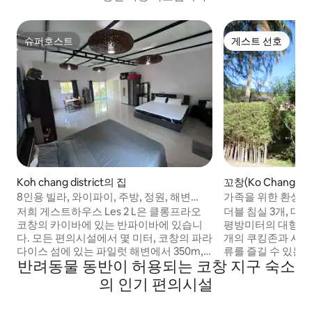
슈퍼호스트
게스트 선호
슈퍼호스트
게스트 선호
Koh chang district의 집
꼬창(Ko Chang)의
8인용 빌라, 와이파이, 주방, 정원, 해변
가족을 위한 환상적
350m
저희 게스트하우스 Les 2 L은 클롱프라오
더블 침실 3개, 대형
코창의 카이바에 있는 반파이바에 있습니
평방미터의 대형 주
다. 모든 편의시설에서 몇 미터, 코창의 파라
개의 쿠킹존과 사
다이스 섬에 있는 파일럿 해변에서 350m,
류를 즐길 수 있는
반려동물 동반이 허용되는 코창 지구 숙소
카이바에 워킹 스트리트에서 가까운
전용 해변까지 불과 
(800m) 곳에 위치해 있습니다. 완전히 리모
린이와 어른 모두에
의 인기 편의시설
델링된 게스트하우스, 무료 와이파이, 에어
에서 즐길 수 있는
컨이 설치된 3개의 객실, 전용 욕실, 금고, 냉
욕실 2개, 세탁기가