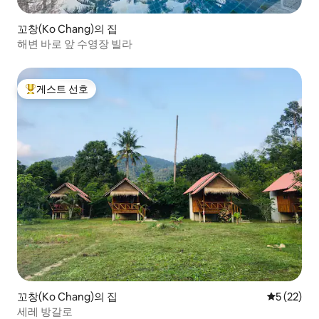
꼬창(Ko Chang)의 집
해변 바로 앞 수영장 빌라
게스트 선호
상위 게스트 선호
꼬창(Ko Chang)의 집
평점 5점(5
5 (22)
세레 방갈로