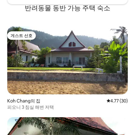
반려동물 동반 가능 주택 숙소
게스트 선호
게스트 선호
Koh Chang의 집
평점 4.77점(5
4.77 (30)
피오니 3 침실 해변 저택