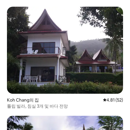
Koh Chang의 집
평점 4.81점(5
4.81 (52)
튤립 빌라, 침실 3개 및 바다 전망