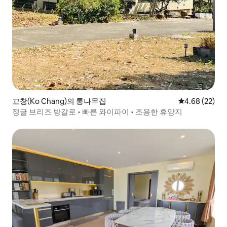
꼬창(Ko Chang)의 통나무집
평점 4.68점(5
4.68 (22)
정글 브리즈 방갈로 • 빠른 와이파이 • 조용한 휴양지