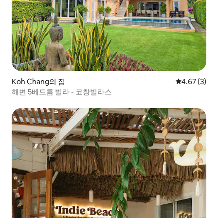
Koh Chang의 집
평점 4.67점(
4.67 (3)
해변 5베드룸 빌라 - 코창빌라스