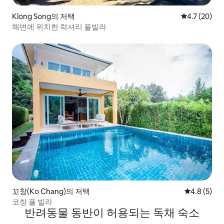
Klong Song의 저택
평점 4.7점(5
4.7 (20)
해변에 위치한 럭셔리 풀빌라
꼬창(Ko Chang)의 저택
평점 4.8점(
4.8 (5)
코창 풀 빌라
반려동물 동반이 허용되는 독채 숙소