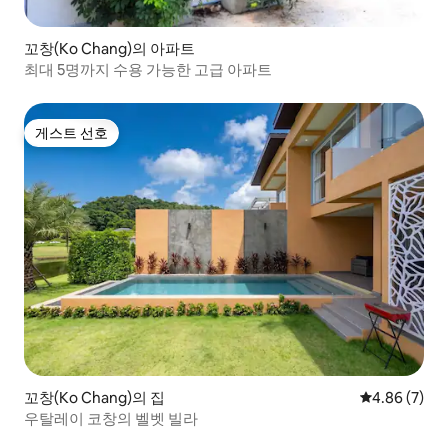
꼬창(Ko Chang)의 아파트
최대 5명까지 수용 가능한 고급 아파트
게스트 선호
게스트 선호
꼬창(Ko Chang)의 집
평점 4.86점(
4.86 (7)
우탈레이 코창의 벨벳 빌라