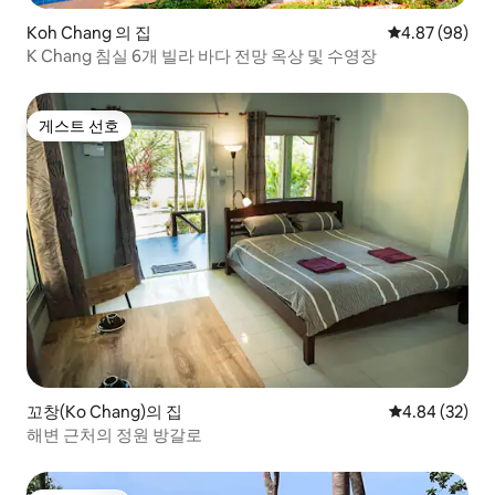
Koh Chang 의 집
평점 4.87점(5
4.87 (98)
K Chang 침실 6개 빌라 바다 전망 옥상 및 수영장
게스트 선호
게스트 선호
꼬창(Ko Chang)의 집
평점 4.84점(5
4.84 (32)
해변 근처의 정원 방갈로