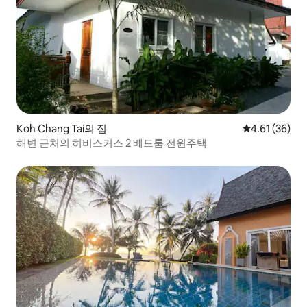
Koh Chang Tai의 집
평점 4.61점(5
4.61 (36)
해변 근처의 히비스커스 2 베드룸 전원주택