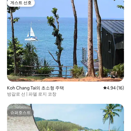
게스트 선호
게스트 선호
Koh Chang Tai의 초소형 주택
평점 4.94점(5
4.94 (16)
방갈로 선 | 파델 로지 코창
슈퍼호스트
슈퍼호스트