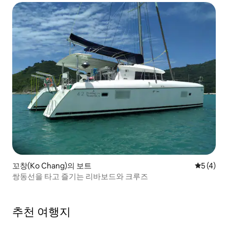
꼬창(Ko Chang)의 보트
평점 5점(
5 (4)
쌍동선을 타고 즐기는 리바보드와 크루즈
추천 여행지