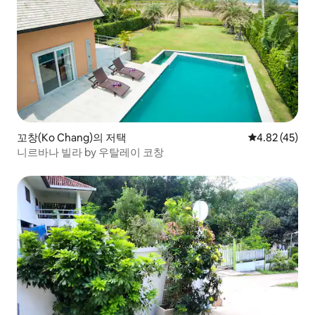
꼬창(Ko Chang)의 저택
평점 4.82점(5
4.82 (45)
니르바나 빌라 by 우탈레이 코창