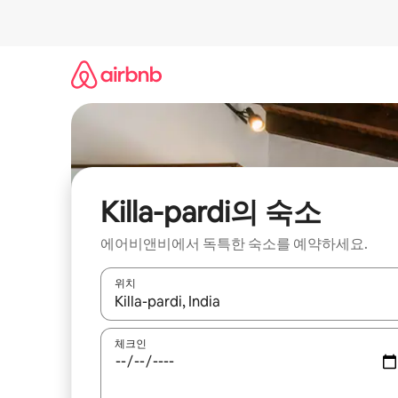
콘
텐
츠
로
바
로
가
기
Killa-pardi의 숙소
에어비앤비에서 독특한 숙소를 예약하세요.
위치
결과가 나오면 위·아래 화살표 키를 사용하거나 터치
체크인