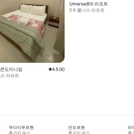
Umarsadi의 리조트
S A 웰니스 리조트
, 후기 6개
의 콘도미니엄
평점 4.5점(5점 만점), 후기 4개
4.5 (4)
럭스 아파트
우다이푸르현
인도르현
라
휴가지 숙소
휴가지 숙소
휴