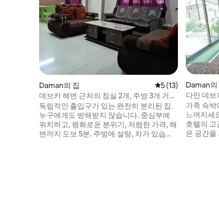
Daman의
Daman의 집
평점 5점(5점 만점),
5 (13)
다만 데브
데브카 해변 근처의 침실 2개, 주방 3개 거대
한 집
가족 숙박
독립적인 출입구가 있는 완전히 분리된 집.
느껴지세요
누구에게도 방해받지 않습니다. 중심부에
호텔의 고
위치하고, 평화로운 분위기, 저렴한 가격, 해
은 공간을
변까지 도보 5분. 주방에 설탕, 차가 있습니
니다. 방
다. *84**69 ## 082** $$ 819 24시간 온수
데브카에 
와 냉수. 주변에 와인 가게와 식료품점이 있
데브카 해
습니다. 반려동물 동반 시 숙소에서 700루
크, 데브카
피 추가 요금 지불. 자전거 대여에 도움이 될
니다. 공
것입니다 청결은 저희의 모토입니다. 주요
어 해변 
도시에 위치하고 있습니다. 대부분의 관광
나 렌트한
지가 인근 지역에 있습니다. 참고: 셀프 서비
5000은 
스 아파트입니다.