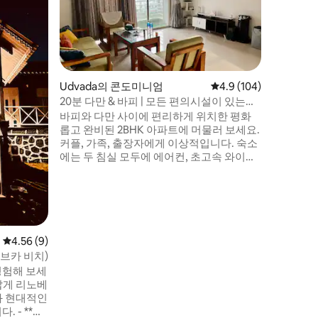
온 가족이
이 많은 이 멋
인 도로에
에 머무르
있습니다.
500m, 씨
포레 해변은
Udvada의 콘도미니엄
평점 4.9점(5점 만점), 
4.9 (104)
드의 질 
20분 다만 & 바피 | 모든 편의시설이 있는
러운 와인
2BHK
바피와 다만 사이에 편리하게 위치한 평화
나스타 시
롭고 완비된 2BHK 아파트에 머물러 보세요.
커플, 가족, 출장자에게 이상적입니다. 숙소
에는 두 침실 모두에 에어컨, 초고속 와이파
이, 시설이 완비된 주방, 사운드바와 서브우
퍼가 있는 편안한 거실이 있어 외출이나 일
과를 마친 후 휴식을 취할 수 있습니다. 해변
을 위해 다만을 방문하든 출장으로 바피를
방문하든, 이 개인 아파트는 모든 필수 편의
시설을 갖춘 조용하고 편안한 숙소를 제공
평점 4.56점(5점 만점), 후기 9개
4.56 (9)
합니다.
브카 비치)
경험해 보세
와 현대적인
 - **침