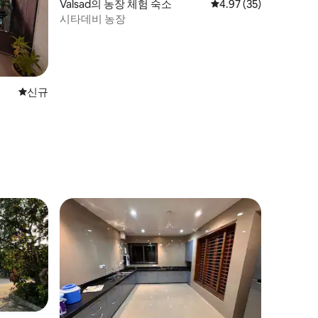
Valsad의 농장 체험 숙소
평점 4.97점(5점 만점),
4.97 (35)
시타데비 농장
신규 숙소
신규