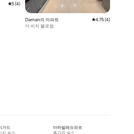
평점 5점(5점 만점), 후기 4개
5 (4)
Daman의 아파트
평점 4.75점(5점 만점)
4.75 (4)
더 비치 블로썸
이가드
마하발레슈와르
가지 숙소
휴가지 숙소