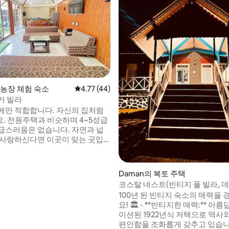
 농장 체험 숙소
평점 4.77점(5점 만점), 후기 44개
4.77 (44)
 후기 13개
카 빌라
에만 적합합니다. 자신의 집처럼
. 전원주택과 비슷하며 4~5성급
급스러움은 없습니다. 자연과 넓
 사랑하신다면 이곳이 맞는 곳입
글로는 호텔 서머 하우스 뒤에 있는
있으며 새롭게 단장한 아름다운
변(차로 5분 거리) 미라솔 워터파
Daman의 복토 주택
 거리 몰 및 놀이공원 근처에 있습
코스탈 네스트(빈티지 풀 빌라, 데
항은 방글로 근처에 있습니다. 잼보
100년 된 빈티지 숙소의 매력을 
및 기타 장소에서는 본인의 차량이
요! 🏛️ - **빈티지한 매력:** 아름답게 리노베
 택시로 이동해야 합니다. 보증금
이션된 1922년식 저택으로 역사
반드시 납부해야 합니다.
편안함을 조화롭게 갖추고 있습니다.