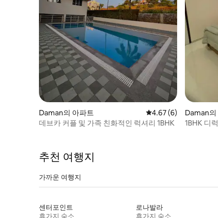
Daman의 아파트
평점 4.67점(5점 만점)
4.67 (6)
Daman
데브카 커플 및 가족 친화적인 럭셔리 1BHK
1BHK 디
추천 여행지
가까운 여행지
센터포인트
로나발라
휴가지 숙소
휴가지 숙소