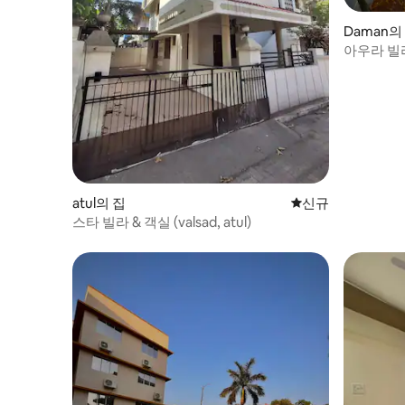
Daman의
아우라 빌라
대 숙소
atul의 집
신규 숙소
신규
스타 빌라 & 객실 (valsad, atul)