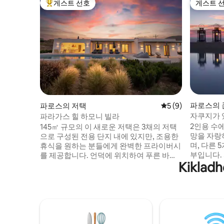
게스트 선호
게스트 
상위 게스트 선호
게스트 
파로스의
파로스의 저택
평점 5점(5점 만점)
5 (9)
자쿠지가 
파라가스 힐 하모니 빌라
2인용 수
145㎡ 규모의 이 새로운 저택은 3채의 저택
망을 자랑
으로 구성된 전용 단지 내에 있지만, 조용한
며, 다른 
휴식을 원하는 분들에게 완벽한 프라이버시
부입니다. 
를 제공합니다. 언덕에 위치하여 푸른 바다
Kikla
있습니다.
의 탁 트인 전망을 감상할 수 있으며, 게스트
1200미터
는 숨 막히게 아름다운 일몰을 즐길 수 있습
시설이 완비
니다. 현대적인 럭셔리와 세련된 인테리어
개, 자쿠
가 조화롭게 어우러진 디자인을 자랑합니
지 않습니다
다. 넓은 거실 공간, 바닥에서 천장까지 이어
끗하게 제
지는 창문, 자연의 아름다움으로 둘러싸인
않습니다.
전용 수영장이 있어 프라이버시를 중시하는