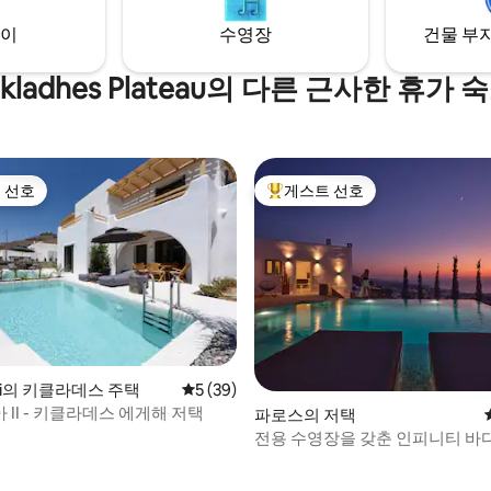
이
수영장
건물 부지
ikladhes Plateau의 다른 근사한 휴가 
 선호
게스트 선호
스트 선호
상위 게스트 선호
vadi의 키클라데스 주택
평점 5점(5점 만점), 후기 39개
5 (39)
II - 키클라데스 에게해 저택
파로스의 저택
전용 수영장을 갖춘 인피니티 바다
덕 위 저택