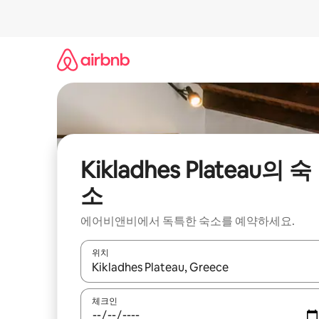
콘
텐
츠
로
바
로
가
기
Kikladhes Plateau의 숙
소
에어비앤비에서 독특한 숙소를 예약하세요.
위치
결과가 나오면 위·아래 화살표 키를 사용하거나 터치
체크인