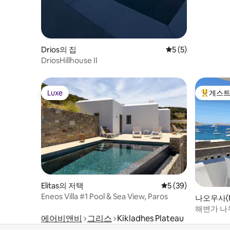
Drios의 집
평점 5점(5점 만점)
5 (5)
DriosHillhouse II
Luxe
게스트
Luxe
상위 게
Elitas의 저택
평점 5점(5점 만점),
5 (39)
Eneos Villa #1 Pool & Sea View, Paros
나오우사(N
주택
해변가 나
에어비앤비
그리스
Kikladhes Plateau