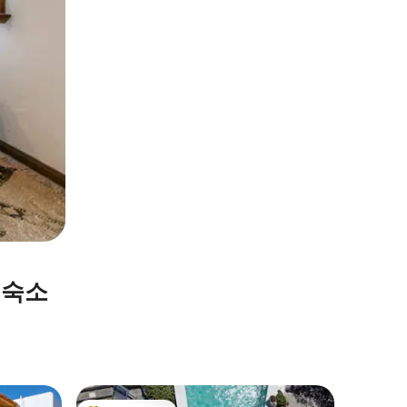
가 숙소
Νάξος의