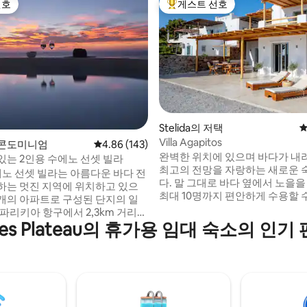
선호
게스트 선호
선호
상위 게스트 선호
Stelida의 저택
평
Villa Agapitos
 콘도미니엄
평점 4.86점(5점 만점), 후기 143개
4.86 (143)
, 후기 9개
완벽한 위치에 있으며 바다가 
있는 2인용 수에노 선셋 빌라
최고의 전망을 자랑하는 새로운
에노 선셋 빌라는 아름다운 바다 전
다. 말 그대로 바다 옆에서 노을
하는 멋진 지역에 위치하고 있으
최대 10명까지 편안하게 수용할 
5개의 아파트로 구성된 단지의 일
잊을 수 없는 휴가를 보낼 수 있습
파리키아 항구에서 2,3km 거리에
에는 빠른 다이빙을 즐길 수 있는
dhes Plateau의 휴가용 임대 숙소의 인
 구시가지, 상점, 나이트 라이프는
만이 있습니다. 반 마일 이내에 
 거리에 있습니다. 33평방미터로
중 하나가 있습니다... 아기오스(
된 주방, 침실 1개, 거실, 욕실 1
피오스. 마을과 항구는 차로 약 4
지가 있는 베란다가 있으며 난방되
있으며 공항은 2분 미만 거리에 
. 숙박 기간 중 시트와 수건이 깨
공되며 서비스가 포함되어 있지