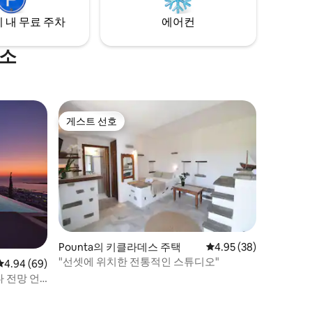
 내 무료 주차
에어컨
숙소
게스트 선호
게스트 선호
Pounta의 키클라데스 주택
평점 4.95점(5점 만점),
4.95 (38)
"선셋에 위치한 전통적인 스튜디오"
평점 4.94점(5점 만점), 후기 69개
4.94 (69)
 전망 언