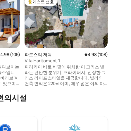
게스트 선호
게스트
상위 게스트 선호
상위 게
Arismari 
빌라 아
이 내려다
있으며 자
게해와 이
마 전망을 감
오르코스의
니다. 빌
즐기면서 
점 4.98점(5점 만점), 후기 105개
4.98 (105)
파로스의 저택
평점 4.98점(5점 만점), 
4.98 (108)
세요. 빌
Villa Haritomeni, 1
멀 건축물
내려다보이는
파리키아 바로 바깥에 위치한 이 그리스 빌
저택입니
 숙소입니
라는 편안한 분위기, 프라이버시, 진정한 그
을 바라보며
리스 라이프스타일을 제공합니다. 빌라의
수 있으며
건축 면적은 220㎡이며, 매우 넓은 야외 마
니다. 집 앞
당이 있습니다. 탁 트인 바다 전망을 자랑합
 아름다운
니다. 숙소에는 하이드로마사지 시트가 3개
기 편의시설
최고의 해변
있는 전용 미니 수영장(난방되지 않음)이 있
성) 프로코
습니다. 수영장은 사다리꼴 모양이며, 한 쪽
분 거리에
은 3.80m, 반대쪽은 2m입니다. 길이는
있습니다.
5.60m, 최대 깊이는 1.50m입니다.