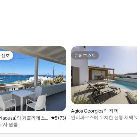
, 후기 5개
 선호
슈퍼호스트
스트 선호
슈퍼호스트
 후기 39개
Agios Georgios의 저택
안티파로스에 위치한 전통 저택 '
aousa)의 키클라데스
평점 5점(5점 만점), 후기 73개
5 (73)
전용 사용
우사 원룸