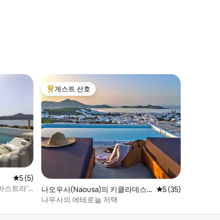
게스트 선호
상위 게스트 선호
평점 5점(5점 만점), 후기 5개
5 (5)
아스트라'
나오우사(Naousa)의 키클라데스
평점 5점(5점 만점),
5 (35)
주택
나우사의 에테로늘 저택