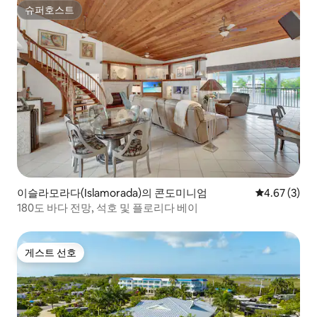
슈퍼호스트
슈퍼호스트
이슬라모라다(Islamorada)의 콘도미니엄
평점 4.67점(
4.67 (3)
180도 바다 전망, 석호 및 플로리다 베이
게스트 선호
게스트 선호