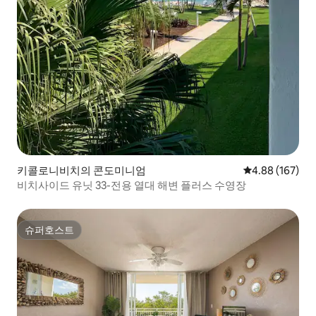
키콜로니비치의 콘도미니엄
평점 4.88점(5점
4.88 (167)
비치사이드 유닛 33-전용 열대 해변 플러스 수영장
슈퍼호스트
슈퍼호스트