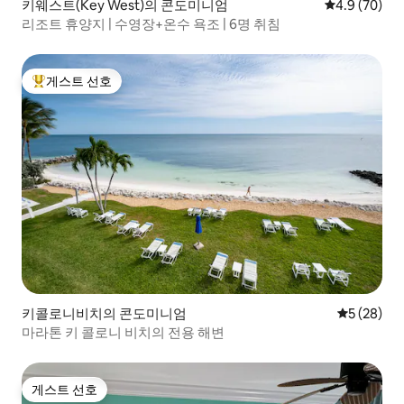
키웨스트(Key West)의 콘도미니엄
평점 4.9점(5
4.9 (70)
리조트 휴양지 | 수영장+온수 욕조 | 6명 취침
게스트 선호
상위 게스트 선호
키콜로니비치의 콘도미니엄
평점 5점(5
5 (28)
마라톤 키 콜로니 비치의 전용 해변
게스트 선호
게스트 선호