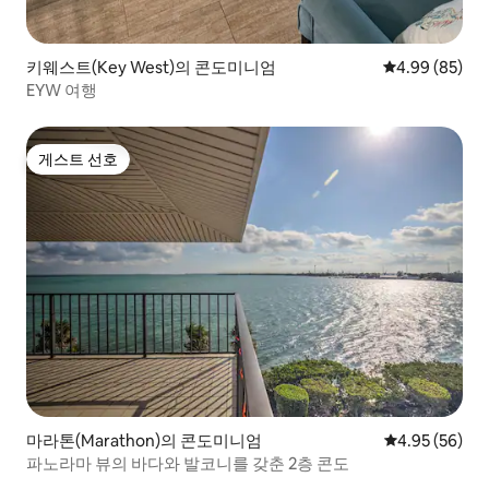
키웨스트(Key West)의 콘도미니엄
평점 4.99점(5
4.99 (85)
EYW 여행
게스트 선호
게스트 선호
마라톤(Marathon)의 콘도미니엄
평점 4.95점(5
4.95 (56)
파노라마 뷰의 바다와 발코니를 갖춘 2층 콘도