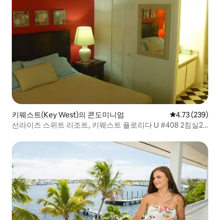
키웨스트(Key West)의 콘도미니엄
평점 4.73점(5점
4.73 (239)
선라이즈 스위트 리조트, 키웨스트 플로리다 U #408 2침실2
욕실