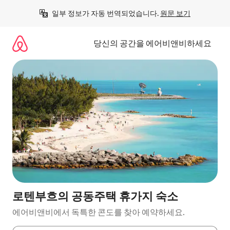
콘
일부 정보가 자동 번역되었습니다. 
원문 보기
텐
츠
로
당신의 공간을 에어비앤비하세요
바
로
가
기
로텐부흐의 공동주택 휴가지 숙소
에어비앤비에서 독특한 콘도를 찾아 예약하세요.