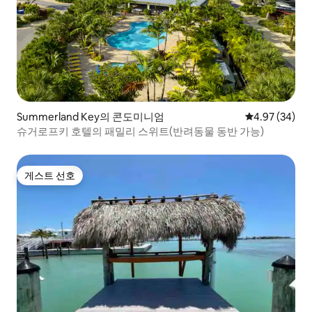
Summerland Key의 콘도미니엄
평점 4.97점(5
4.97 (34)
슈거로프키 호텔의 패밀리 스위트(반려동물 동반 가능)
게스트 선호
게스트 선호