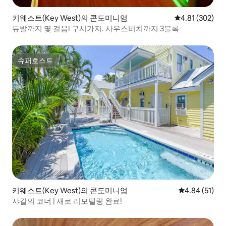
키웨스트(Key West)의 콘도미니엄
평점 4.81점(5점
4.81 (302)
듀발까지 몇 걸음! 구시가지. 사우스비치까지 3블록
슈퍼호스트
슈퍼호스트
키웨스트(Key West)의 콘도미니엄
평점 4.84점(5
4.84 (51)
샤갈의 코너 | 새로 리모델링 완료!