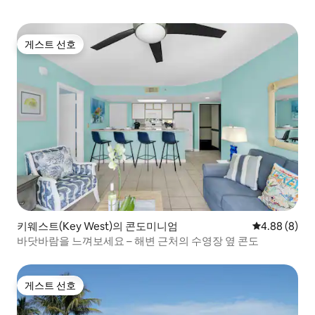
게스트 선호
게스트 선호
키웨스트(Key West)의 콘도미니엄
평점 4.88점(
4.88 (8)
바닷바람을 느껴보세요 – 해변 근처의 수영장 옆 콘도
게스트 선호
게스트 선호