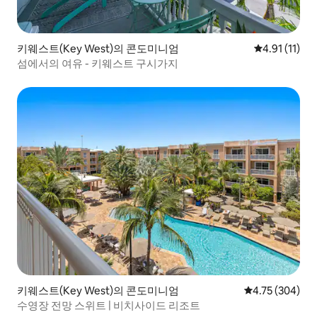
키웨스트(Key West)의 콘도미니엄
평점 4.91점(
4.91 (11)
섬에서의 여유 - 키웨스트 구시가지
키웨스트(Key West)의 콘도미니엄
평점 4.75점(5점
4.75 (304)
수영장 전망 스위트 | 비치사이드 리조트