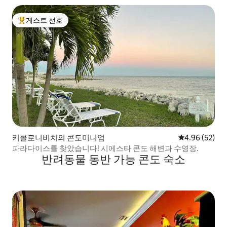
게스트 선호
상위 게스트 선호
키콜로니비치의 콘도미니엄
평점 4.96점(5
4.96 (52)
파라다이스를 찾았습니다! 시에스타 콘도 해변과 수영장.
반려동물 동반 가능 콘도 숙소