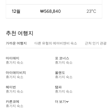
12월
₩568,840
23°C
추천 여행지
가까운 여행지
다른 유형의 에어비앤비 숙소
근처 인기 관광
마이애미
포 코너스
휴가지 숙소
휴가지 숙소
마이애미비치
올랜도
휴가지 숙소
휴가지 숙소
헤이번
탬파
휴가지 숙소
휴가지 숙소
카른코메
더 보기
휴가지 숙소