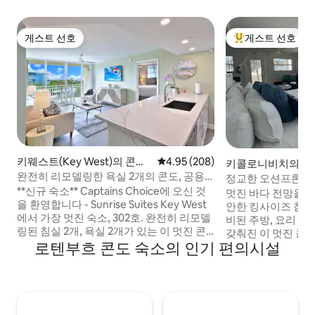
게스트 선호
게스트 선호
게스트 선호
상위 게스트 선호
키웨스트(Key West)의 콘도
평점 4.95점(5점 만점), 후기 208
4.95 (208)
키콜로니비치의 콘
미니엄
완전히 리모델링한 욕실 2개의 콘도, 공용
정교한 오션프론트 
수영장 있음!
**신규 숙소** Captains Choice에 오신 것
비치
멋진 바다 전망을 바
을 환영합니다 - Sunrise Suites Key West
안한 킹사이즈 침대
에서 가장 멋진 숙소, 302호. 완전히 리모델
비된 주방, 요리 및
링된 침실 2개, 욕실 2개가 있는 이 멋진 콘
갖춰진 이 멋진 콘
도 "캡틴스 초이스"에 숙소를 예약하면 열
로텐부흐 콘도 숙소의 인기 편의시설
마련되어 있습니다. 빠르고 무료이며 안
대 바람, 일몰 전망, 키웨스트의 매력이 여러
적인 와이파이와 스
분을 기다리고 있습니다. 주요 내용은 다음
는 영화와 프로그램을
과 같습니다. 각 객실마다 스마트 TV
수 수영장과 전용 모
Keurig 및 드립 커피 새로운 스테인리스 가
에 있습니다. 옆에
전제품 숙소 내 풀사이즈 세탁기/건조기 식
운 야간 석양을 