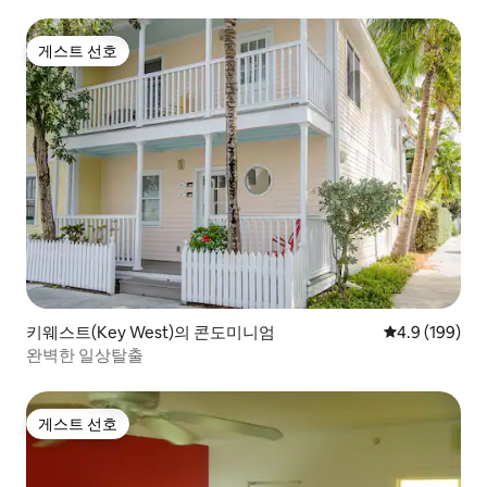
게스트 선호
게스트 선호
키웨스트(Key West)의 콘도미니엄
평점 4.9점(5점
4.9 (199)
완벽한 일상탈출
게스트 선호
게스트 선호