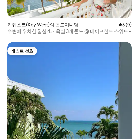
키웨스트(Key West)의 콘도미니엄
평점 5점(
5 (9)
수변에 위치한 침실 4개 욕실 3개 콘도 @ 베이프런트 스위트 -
게스트 선호
게스트 선호