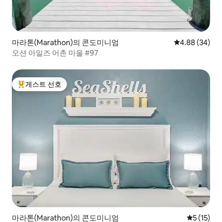
마라톤(Marathon)의 콘도미니엄
평점 4.88점(5
4.88 (34)
오션 아일즈 어촌 마을 #97
게스트 선호
상위 게스트 선호
마라톤(Marathon)의 콘도미니엄
평점 5점(5
5 (15)