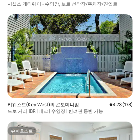
시셸스 게터웨이 - 수영장, 보트 선착장/주차장/진입로
키웨스트(Key West)의 콘도미니엄
평점 4.73점(5
4.73 (173)
도보 거리 1BR | 데크 | 수영장 | 반려견 동반 가능
슈퍼호스트
슈퍼호스트