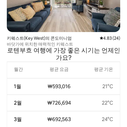
키웨스트(Key West)의 콘도미니엄
평점 4.83점(5
4.83 (24)
바닷가에 위치한 매력적인 키웨스트
로텐부흐 여행에 가장 좋은 시기는 언제인
가요?
월간
평균 요금
평균 기온
1월
₩593,016
21°C
2월
₩726,694
22°C
3월
₩692,563
24°C