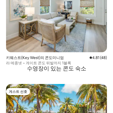
키웨스트(Key West)의 콘도미니엄
평점 4.81점(5
4.81 (48)
라 메종넷 ~ 게이트 콘도 뒤발까지 1블록
수영장이 있는 콘도 숙소
게스트 선호
게스트 선호