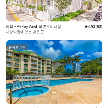
키웨스트(Key West)의 콘도미니엄
평점 4.93점(5
4.93 (83)
지상낙원에 있는 밝은 콘도
슈퍼호스트
슈퍼호스트