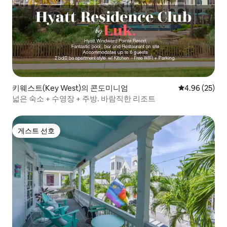
키웨스트(Key West)의 콘도미니엄
평점 4.96점(5
4.96 (25)
넓은 숙소 + 수영장 + 주방. 바람직한 리조트
게스트 선호
게스트 선호