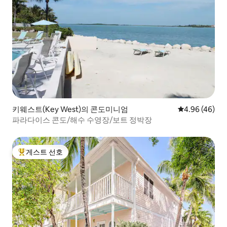
키웨스트(Key West)의 콘도미니엄
평점 4.96점(5
4.96 (46)
파라다이스 콘도/해수 수영장/보트 정박장
게스트 선호
상위 게스트 선호