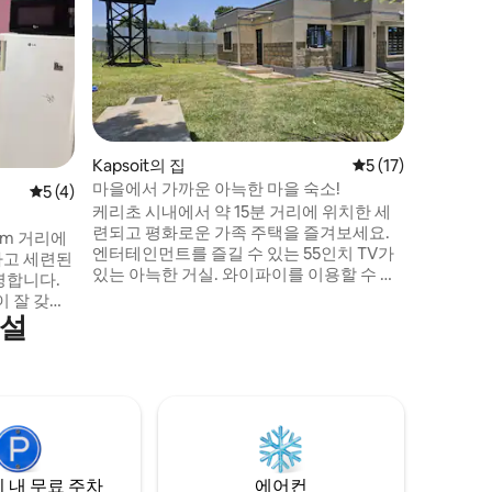
이 세련된
께 +254
이 있는 
간과 완비
사 가능하
레스토랑 
분 거리이
깝습니다.
Kapsoit의 집
평점 5점(5점 만점),
5 (17)
케리초 골
마을에서 가까운 아늑한 마을 숙소!
평점 5점(5점 만점), 후기 4개
5 (4)
번호로 연
케리초 시내에서 약 15분 거리에 위치한 세
련되고 평화로운 가족 주택을 즐겨보세요.
0m 거리에
엔터테인먼트를 즐길 수 있는 55인치 TV가
하고 세련된
있는 아늑한 거실. 와이파이를 이용할 수 있
영합니다.
습니다. 필요한 모든 가전제품이 갖춰진 개
이 잘 갖춰
방형 주방. 넓은 침실 2개, 하나는 킹사이즈
시설
 경험해보세
침대가 있는 마스터 침실, 다른 하나는 싱글
침대 2개가 있습니다. 세탁기 이용 가능. 새
 외부 보안
소리를 들으며 휴식을 취하고 긴장을 풀 수
기 - 무료
있는 프라이빗하고 조용하며 잘 관리된 야
 기타 레
외 공간!
그린스퀘어
 내 무료 주차
에어컨