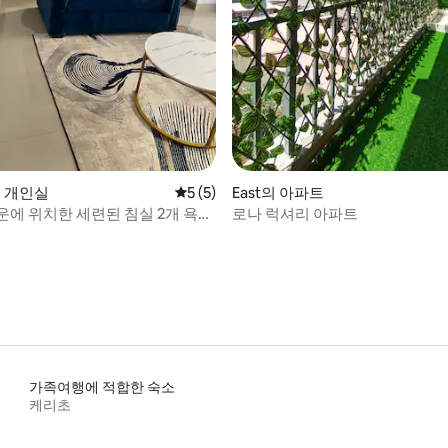
o의 개인실
평점 5점(5점 만점), 후기 5개
5 (5)
East의 아파트
운에 위치한 세련된 침실 2개 욕실
로나 럭셔리 아파트
가족여행에 적합한 숙소
케리초