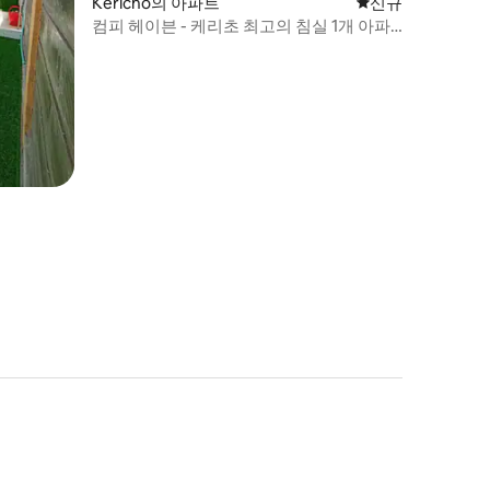
Kericho의 아파트
신규 숙소
신규
컴피 헤이븐 - 케리초 최고의 침실 1개 아파
트