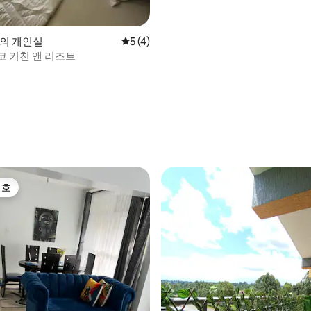
ni의 개인실
평점 5점(5점 만점), 후기 4개
5 (4)
코 키친 앤 리조트
선호
선호