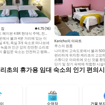
, 후기 3개
의 집
평점 4.75점(5점 만점), 후기 16개
4.75 (16)
헤이븐 4 BR 현대식 주택, 전용
운에서 불과 4분 거리에 있는 이
Kericho의 아파트
 4개, 욕실 3개 숙소로 떠나보세
루스의 원룸
한 녹음과 인근 강의 잔잔한 소리로
나이로비 고속도로에서 불과 50
이 출입문 숙소는 안전하고 평화
편리하게 위치한 케리초의 고요
에서 두 대의 차를 주차할 수 있는
스튜디오 아파트에 오신 것을 환
 공간, 현대적인 마감재, 보안 조
단기 및 장기 숙박에 적합한 시설
고 있습니다. 세련된 가구가 완비
리초의 휴가용 임대 숙소의 인기 편의
진 숙소에서 평온함과 편안함을
단기 숙박에 모
요. - 초고속 와이파이, TV, 완비된 간이 주방
니다. 편안함, 프라이버시, 자연을
- 상쾌한 경험을 위한 온수 샤워 -
 경험하세요! 자세한 사항은 가이
조치 및 CCTV 감시 - 차분한 분위
확인하세요:)
안전한 주차 가능 - 자바 하우스 및
스토랑에서 가까운 거리 - 인근 
몰
이
수영장
건물 부지