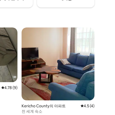
평점 4.78점(5점 만점), 후기 9개
4.78 (9)
Kericho County의 아파트
평점 4.5점(5점 만점)
4.5 (4)
전 세계 숙소