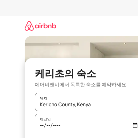
콘
텐
츠
로
바
로
가
기
케리초의 숙소
에어비앤비에서 독특한 숙소를 예약하세요.
위치
결과가 나오면 위·아래 화살표 키를 사용하거나 터치
체크인