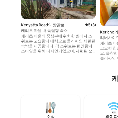
Kenyatta Road의 방갈로
평점 5점(5점 만점)
5 (3)
케리초 마을 내 독립형 숙소
Kericho
케리초 타운의 중심부에 위치한 벨레자 스
리버사이드 
위트는 고요함과 매력으로 둘러싸인 세련된
구역 포함
케리초 타
숙박을 제공합니다. 각 스위트는 편안함과
고요한 침실
스타일을 위해 디자인되었으며, 세련된 모
요. 울창
던한 마감과 따뜻하고 가정적인 감동을 조
둘러싸인 
화롭게 담고 있습니다. 밖으로 나가면 아름
로운 동네
답게 관리된 정원이 있어 휴식을 취하거나
안전한 주차
책을 읽거나 아침 커피를 즐기기에 완벽한
명을 갖추
장소입니다. 주요 레스토랑과 엔터테인먼트
케
되어 있습니다. 장기 숙박과 
장소와 가까워 편리함을 경험하실 수 있습
두 적합합
니다. 출장이나 레저를 위해 방문하시든, 마
한 곳에서
음에 드실 겁니다.
드북에서 
주방
와이파