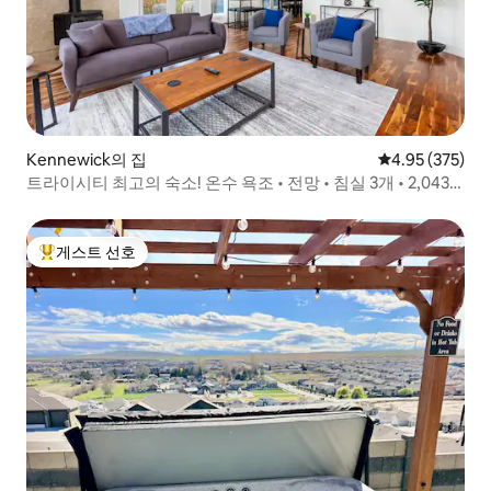
Kennewick의 집
평점 4.95점(5점
4.95 (375)
트라이시티 최고의 숙소! 온수 욕조 • 전망 • 침실 3개 • 2,043
평방피트
게스트 선호
상위 게스트 선호