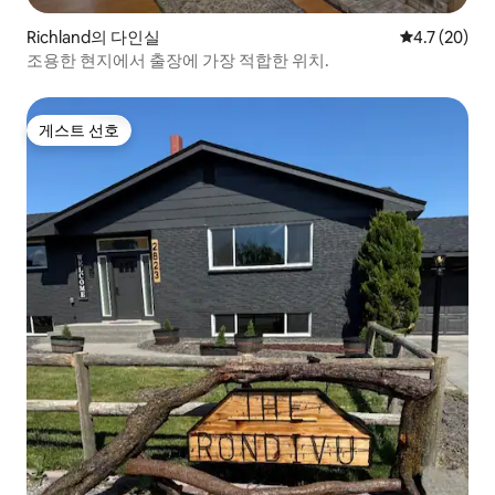
Richland의 다인실
평점 4.7점(5
4.7 (20)
조용한 현지에서 출장에 가장 적합한 위치.
게스트 선호
게스트 선호