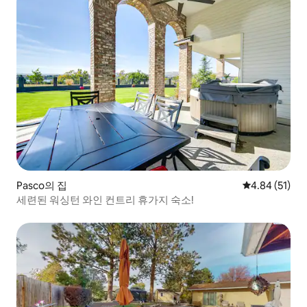
Pasco의 집
평점 4.84점(5
4.84 (51)
세련된 워싱턴 와인 컨트리 휴가지 숙소!