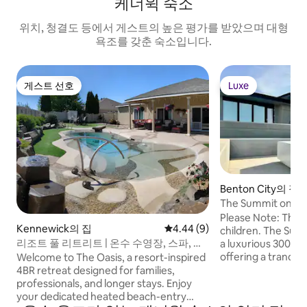
케너윅 숙소
위치, 청결도 등에서 게스트의 높은 평가를 받았으며 대형
욕조를 갖춘 숙소입니다.
게스트 선호
Luxe
게스트 선호
Luxe
Benton City의 집
The Summit on Re
Please Note: This 
Kennewick의 집
평점 4.44점(5점 만점), 후기 9
4.44 (9)
children. The Sum
리조트 풀 리트리트 | 온수 수영장, 스파, 화
a luxurious 3000-
덕
offering a tranqui
Welcome to The Oasis, a resort-inspired
the Red Mountain
4BR retreat designed for families,
by the picturesqu
professionals, and longer stays. Enjoy
vineyards on three sides. 
your dedicated heated beach-entry