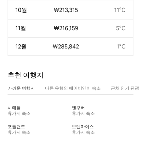
10월
₩213,315
11°C
11월
₩216,159
5°C
12월
₩285,842
1°C
추천 여행지
가까운 여행지
다른 유형의 에어비앤비 숙소
근처 인기 관광
시애틀
밴쿠버
휴가지 숙소
휴가지 숙소
포틀랜드
보덴마이스
휴가지 숙소
휴가지 숙소