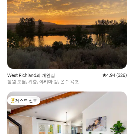
West Richland의 개인실
평점 4.94점(5점
4.94 (326)
정원 도달, 위층, 야키마 강, 온수 욕조
게스트 선호
상위 게스트 선호