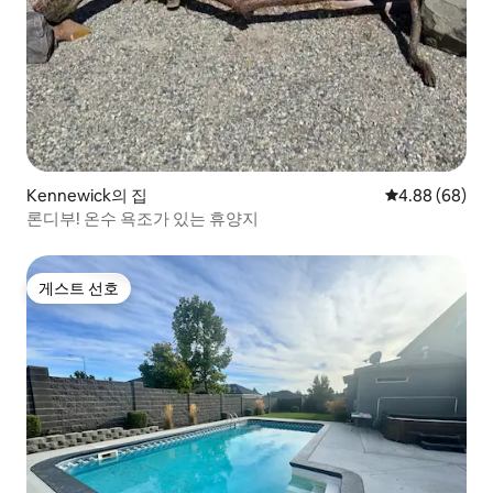
Kennewick의 집
평점 4.88점(5
4.88 (68)
론디부! 온수 욕조가 있는 휴양지
게스트 선호
게스트 선호