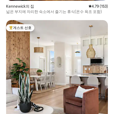
Kennewick의 집
평점 4.79점(5
4.79 (153)
넓은 부지에 자리한 숙소에서 즐기는 휴식(온수 욕조 포함)
게스트 선호
상위 게스트 선호