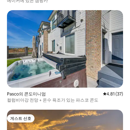
에이커에 있는 캠핑카
Pasco의 콘도미니엄
평점 4.81점(5
4.81 (37)
컬럼비아강 전망 + 온수 욕조가 있는 파스코 콘도
게스트 선호
게스트 선호