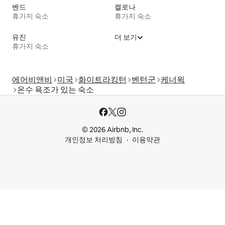
벤드
켈로나
휴가지 숙소
휴가지 숙소
유진
더 보기
휴가지 숙소
에어비앤비
미국
화이트라킹턴
벤턴군
케너윅
온수 욕조가 있는 숙소
© 2026 Airbnb, Inc.
개인정보 처리방침
이용약관