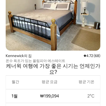
Kennewick의 집
평점 4.72점(5
4.72 (68)
온수 욕조가 있는 올림피아 에스테이트
케너윅 여행에 가장 좋은 시기는 언제인가
요?
월간
평균 요금
평균 기온
1월
₩199,094
2°C