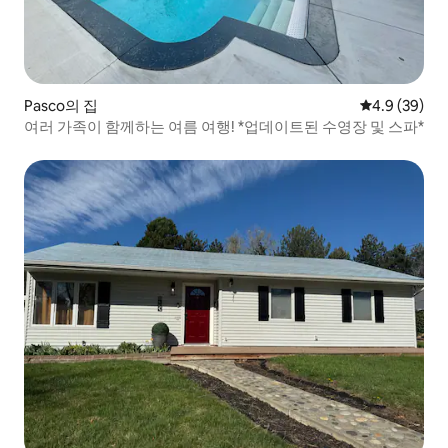
Pasco의 집
평점 4.9점(5
4.9 (39)
여러 가족이 함께하는 여름 여행! *업데이트된 수영장 및 스파*