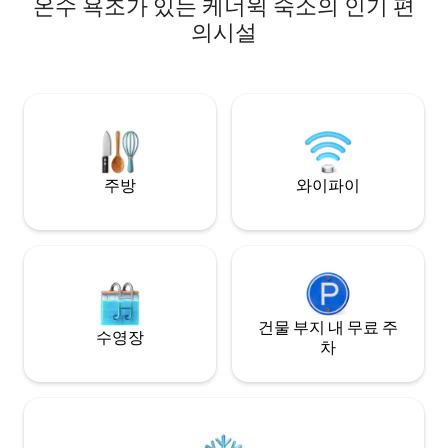
온수 욕조가 있는 케너윅 숙소의 인기 편
abode is the epito
plunge pool, covered patio, private
minimalist elegan
backyard, luxury beds, fast Wi-Fi, and
의시설
at The Summit on
fully equipped kitchen. Your stay also
experience this u
includes access to shared resort
luxury and natural
amenities including a spa, fire pit,
outdoor kitchen, seasonal pool, and
gardens. Clean, peaceful, professionally
managed, and highly rated by guests.
주방
와이파이
건물 부지 내 무료 주
수영장
차