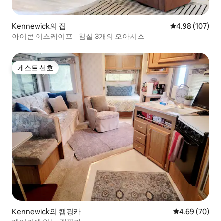
Kennewick의 집
평점 4.98점(5점
4.98 (107)
아이콘 이스케이프 - 침실 3개의 오아시스
게스트 선호
게스트 선호
Kennewick의 캠핑카
평점 4.69점(5
4.69 (70)