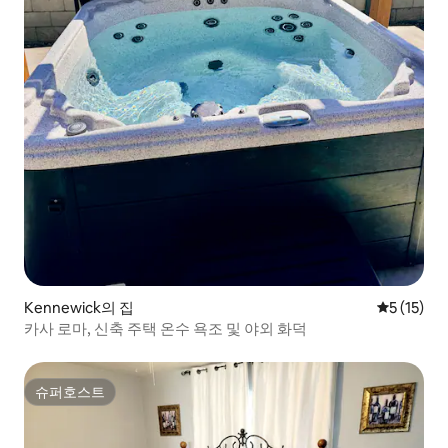
Kennewick의 집
평점 5점(5
5 (15)
카사 로마, 신축 주택 온수 욕조 및 야외 화덕
슈퍼호스트
슈퍼호스트