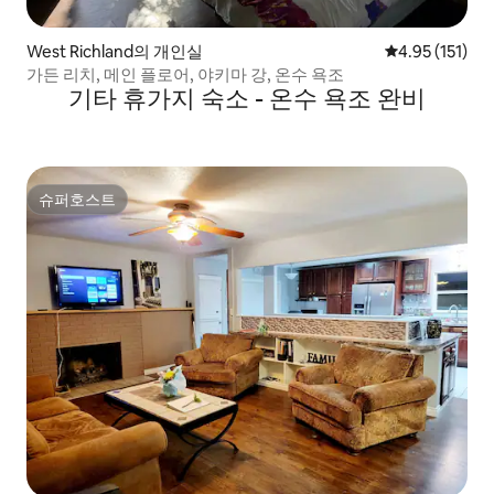
West Richland의 개인실
평점 4.95점(5
4.95 (151)
가든 리치, 메인 플로어, 야키마 강, 온수 욕조
기타 휴가지 숙소 - 온수 욕조 완비
슈퍼호스트
슈퍼호스트