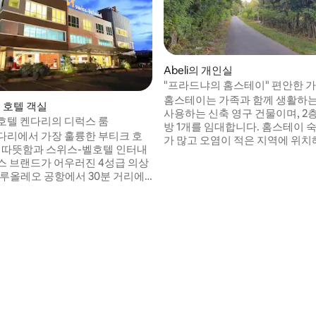
Abeli의 개인실
"프라드냐의 홈스테이" 편안한 가
홈스테이는 가족과 함께 생활하
의 호텔 객실
사용하는 신축 영구 건물이며, 2
호텔 켄다리의 디럭스 룸
방 1개를 임대합니다. 홈스테이 
다리에서 가장 훌륭한 부티크 호
가 많고 오염이 적은 지역에 위치
의 따뜻함과 스위스-벨호텔 인터내
다. 홈스테이의 분위기는 휴식을 취하기에
스 브랜드가 어우러진 4성급 의상
매우 좋지만, 필요한 경우 홈스테
할루올레오 공항에서 30분 거리에
다리 시티로 가는 우회로를 지나 
 위치하고 있으며, 도심에서 불
리로 갈 수 있습니다. 남보 해변
에 있습니다. < br > < br > < br
가깝고, 켄다리 만 입구의 노란색
, 디럭스, 그랜드 디럭스, 주니어
깝고, 택시, GRAB으로 이동할 수
이그제큐티브 스위트, 프레지덴셜
 6가지 유형의 객실을 제공합니다.
은 우아하게 설계되었으며 켄다리
하게 머무실 수 있도록 현대적인
 갖추고 있습니다. 바다의 탁 트
 감상하며 럭셔리한 시간을 보내
r > < br > 홀리데이 메이커는 다양