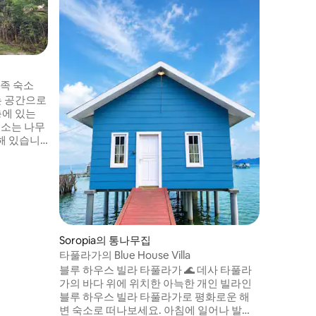
Luas kamar 24m ² • 더블 베사
블룸은 에
다. 침대
족 숙소
는 공간으로
층에 있는
숙소는 나무
해 있습니
이에서 켄
페무다 거
의 관광지와
 다리와 가
 있습니다.
Soropia의 통나무집
타풀라가의 Blue House Villa
블루 하우스 빌라 타풀라가 🌊 데사 타풀라
가의 바다 위에 위치한 아늑한 개인 빌라인
블루 하우스 빌라 타풀라가로 평화로운 해
변 숙소로 떠나보세요. 아침에 일어나 발코