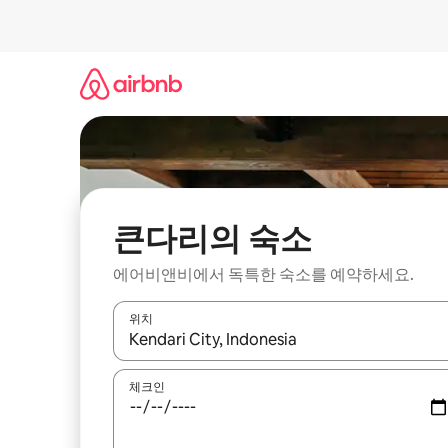
콘
텐
츠
로
바
로
가
기
큰다리의 숙소
에어비앤비에서 독특한 숙소를 예약하세요.
위치
결과가 나오면 위·아래 화살표 키를 사용하거나 터치
체크인