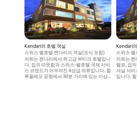
Kendari의 호텔 객실
Kendari
스위스 벨호텔 켄다리의 객실(조식 포함)
스위스 벨
저희는 켄다리에서 최고급 부티크 호텔입니
저희는 켄
다. 집의 따뜻함과 스위스-벨호텔 국제 서비
텔로, 집
스 브랜드가 어우러진 4성급 의류입니다. 할
셔널 서비
루올레오 공항에서 30분 거리에 있는 이상
입니다. 
적인 숙소로, 도심에서 불과 몇 분 거리에 있
이상적으로
습니다. < br > < br > 최상급, 디럭스, 그랜
과 몇 분 거리
드 디럭스, 주니어 스위트, 이그제큐티브 스
> 슈페리어
위트, 프레지덴셜 스위트 등 6가지 타입의
스위트, 
객실을 제공합니다. 모든 객실은 우아하게
스위트 등
설계되었으며 다양한 현대적인 편의시설로
모든 객실
잘 꾸며져 있어 켄다리에서의 편안한 숙박
에서 편안
을 즐기실 수 있습니다. 탁 트인 바다 전망을
편의시설을
감상하며 매일 아침 깨어날 수 있는 경이로
인 전망을
움을 누려보세요! < br > < br > 다양한 쇼핑,
세요! < b