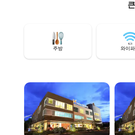
큰
식사 및 엔터테인먼트 옵션이 있는 무역 센
한 쇼핑,
터 바로 옆에 있기 때문에 홀리데이메이커
무역 센터
는 다양한 엔터테인먼트와 음식 선택에 만
터테인먼트
족할 것입니다. 출장자의 경우, 소규모 단체
다. 출장
회의부터 대규모 행사 출시까지 다양한 컨
규모 이벤
퍼런스 시설을 갖추고 있습니다. 다양한 시
퍼런스 시
설과 서비스를 통해 최대한 편안한 숙박을
설과 서비
누리실 수 있도록 최선을 다하겠습니다. 수
동안 가장
주방
와이파
영장에 몸을 담그거나, 피트니스 센터에서
영장에 몸
땀을 흘리거나, 스파 및 마사지 서비스로 편
땀을 흘리
안한 시간을 보내세요.
안한 시간